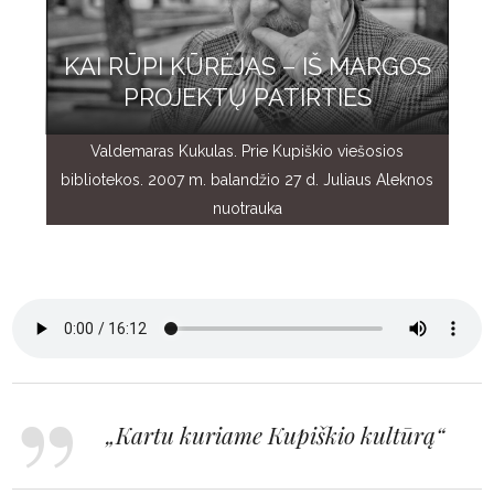
KAI RŪPI KŪRĖJAS – IŠ MARGOS
PROJEKTŲ PATIRTIES
Valdemaras Kukulas. Prie Kupiškio viešosios
bibliotekos. 2007 m. balandžio 27 d. Juliaus Aleknos
nuotrauka
„Kartu kuriame Kupiškio kultūrą“