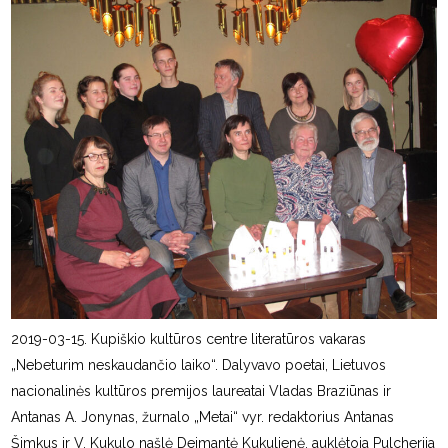
2019-03-15. Kupiškio kultūros centre literatūros vakaras
„Nebeturim neskaudančio laiko“. Dalyvavo poetai, Lietuvos
nacionalinės kultūros premijos laureatai Vladas Braziūnas ir
Antanas A. Jonynas, žurnalo „Metai“ vyr. redaktorius Antanas
Šimkus ir V. Kukulo našlė Deimantė Kukulienė, auklėtoja Pulcherija