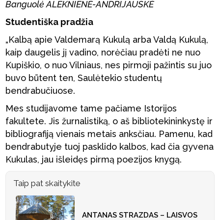
Banguolė ALEKNIENĖ-ANDRIJAUSKĖ
Studentiška pradžia
„Kalbą apie Valdemarą Kukulą arba Valdą Kukulą,
kaip daugelis jį vadino, norėčiau pradėti ne nuo
Kupiškio, o nuo Vilniaus, nes pirmoji pažintis su juo
buvo būtent ten, Saulėtekio studentų
bendrabučiuose.
Mes studijavome tame pačiame Istorijos
fakultete. Jis žurnalistiką, o aš bibliotekininkystę ir
bibliografiją vienais metais anksčiau. Pamenu, kad
bendrabutyje tuoj pasklido kalbos, kad čia gyvena
Kukulas, jau išleidęs pirmą poezijos knygą.
Taip pat skaitykite
ANTANAS STRAZDAS – LAISVOS