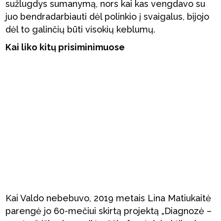
sužlugdys sumanymą, nors kai kas vengdavo su
juo bendradarbiauti dėl polinkio į svaigalus, bijojo
dėl to galinčių būti visokių keblumų.
Kai liko kitų prisiminimuose
Kai Valdo nebebuvo, 2019 metais Lina Matiukaitė
parengė jo 60-mečiui skirtą projektą „Diagnozė –