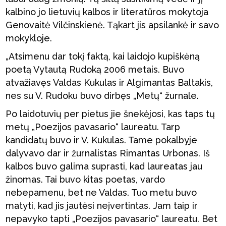
kalbino jo lietuvių kalbos ir literatūros mokytoja
Genovaitė Vilčinskienė. Tąkart jis apsilankė ir savo
mokykloje.
„Atsimenu dar tokį faktą, kai laidojo kupiškėną
poetą Vytautą Rudoką 2006 metais. Buvo
atvažiavęs Valdas Kukulas ir Algimantas Baltakis,
nes su V. Rudoku buvo dirbęs „Metų“ žurnale.
Po laidotuvių per pietus jie šnekėjosi, kas taps tų
metų „Poezijos pavasario“ laureatu. Tarp
kandidatų buvo ir V. Kukulas. Tame pokalbyje
dalyvavo dar ir žurnalistas Rimantas Urbonas. Iš
kalbos buvo galima suprasti, kad laureatas jau
žinomas. Tai buvo kitas poetas, vardo
nebepamenu, bet ne Valdas. Tuo metu buvo
matyti, kad jis jautėsi neįvertintas. Jam taip ir
nepavyko tapti „Poezijos pavasario“ laureatu. Bet