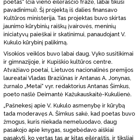
poetas“ (čia vieno eilėraščio frazė, labai tikusi
pavadinimui). Šį projektą iš dalies finansavo
Kultūros ministerija. Tas projektas buvo skirtas
jaunimo kūrybinių raiškų įvairovės, meninių
iniciatyvų paieškai ir skatinimui, panaudojant V.
Kukulo kūrybinį palikimą.
Visokios veiklos buvo labai daug. Vyko susitikimai
ir gimnazijoje, ir Kupiškio kultūros centre.
Atvažiavo poetai, Lietuvos nacionalinės premijos
laureatai Vladas Braziūnas ir Antanas A. Jonynas,
žurnalo „Metai“ vyr. redaktorius Antanas Šimkus,
poeto našlė Deimantė Kažukauskaitė-Kukulienė.
„Pašnekesį apie V. Kukulo asmenybę ir kūrybą
tada moderavęs A. Šimkus sakė, kad poetas buvo
žmogus, kuris niekada nemeluodavo, daug
pasakojo apie knygas, sugebėdavo aiškiai
pasakyti, ko vertas tas ar kitas eilėraštis, ir tiksliai