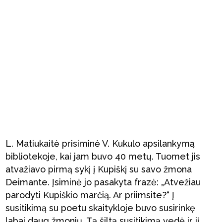
L. Matiukaitė prisiminė V. Kukulo apsilankymą
bibliotekoje, kai jam buvo 40 metų. Tuomet jis
atvažiavo pirmą sykį į Kupiškį su savo žmona
Deimante. Įsiminė jo pasakyta frazė: „Atvežiau
parodyti Kupiškio marčią. Ar priimsite?“ Į
susitikimą su poetu skaitykloje buvo susirinkę
labai daug žmonių. Tą šiltą susitikimą vedė ir jį