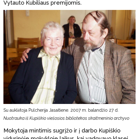
Vytauto Kubiliaus premijomis.
Su auklėtoja Pulcherija Jasaitiene. 2007 m. balandžio 27 d.
Nuotrauka iš Kupiškio viešosios bibliotekos skaitmeninio archyvo
Mokytoja mintimis sugrįžo ir į darbo Kupiškio
vidurinėje mokykloje laikus, kai vadovavo klasei,