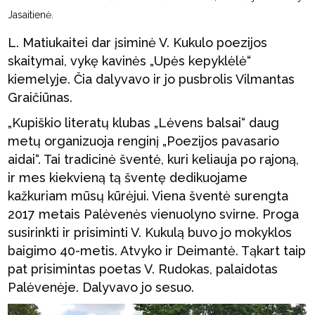
Jasaitienė.
L. Matiukaitei dar įsiminė V. Kukulo poezijos
skaitymai, vykę kavinės „Upės kepyklėlė“
kiemelyje. Čia dalyvavo ir jo pusbrolis Vilmantas
Graičiūnas.
„Kupiškio literatų klubas „Lėvens balsai“ daug
metų organizuoja renginį „Poezijos pavasario
aidai“. Tai tradicinė šventė, kuri keliauja po rajoną,
ir mes kiekvieną tą šventę dedikuojame
kažkuriam mūsų kūrėjui. Viena šventė surengta
2017 metais Palėvenės vienuolyno svirne. Proga
susirinkti ir prisiminti V. Kukulą buvo jo mokyklos
baigimo 40-metis. Atvyko ir Deimantė. Tąkart taip
pat prisimintas poetas V. Rudokas, palaidotas
Palėvenėje. Dalyvavo jo sesuo.