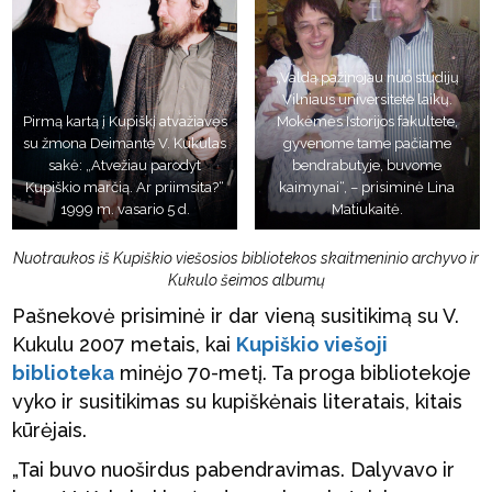
„Valdą pažinojau nuo studijų
Vilniaus universitete laikų.
Pirmą kartą į Kupiškį atvažiavęs
Mokėmės Istorijos fakultete,
su žmona Deimante V. Kukulas
gyvenome tame pačiame
sakė: „Atvežiau parodyt
bendrabutyje, buvome
Kupiškio marčią. Ar priimsita?“
kaimynai“, – prisiminė Lina
1999 m. vasario 5 d.
Matiukaitė.
Nuotraukos iš Kupiškio viešosios bibliotekos skaitmeninio archyvo ir
Kukulo šeimos albumų
Pašnekovė prisiminė ir dar vieną susitikimą su V.
Kukulu 2007 metais, kai
Kupiškio viešoji
biblioteka
minėjo 70-metį. Ta proga bibliotekoje
vyko ir susitikimas su kupiškėnais literatais, kitais
kūrėjais.
„Tai buvo nuoširdus pabendravimas. Dalyvavo ir