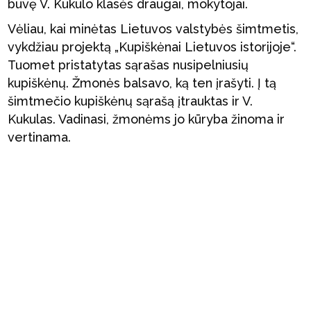
buvę V. Kukulo klasės draugai, mokytojai.
Vėliau, kai minėtas Lietuvos valstybės šimtmetis,
vykdžiau projektą „Kupiškėnai Lietuvos istorijoje“.
Tuomet pristatytas sąrašas nusipelniusių
kupiškėnų. Žmonės balsavo, ką ten įrašyti. Į tą
šimtmečio kupiškėnų sąrašą įtrauktas ir V.
Kukulas. Vadinasi, žmonėms jo kūryba žinoma ir
vertinama.