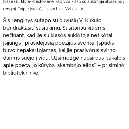
Stase Gurklyte-Krestoviene, kad visa klasė su auklėtoja atvažiuos į
renginį. Taip ir įvyko“, – sakė Lina Matiukaitė.
Šis renginys sutapo su buvusių V. Kukulo
bendraklasių susitikimu. Susitariau kitiems
nežinant, kad jie su klasės auklėtoja netikėtai
įsijungs į prasidėjusią poezijos šventę. Įspūdis
buvo nepakartojamas, kai jie prasivėrus svirno
durims suėjo į vidų. Užsimezgė nuoširdus pakalbis
apie poetą, jo kūrybą, skambėjo eilės“, – prisiminė
bibliotekininkė.