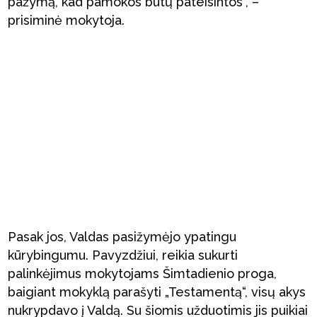
pažymą, kad pamokos būtų pateisintos“, –
prisiminė mokytoja.
Pasak jos, Valdas pasižymėjo ypatingu
kūrybingumu. Pavyzdžiui, reikia sukurti
palinkėjimus mokytojams Šimtadienio proga,
baigiant mokyklą parašyti „Testamentą“, visų akys
nukrypdavo į Valdą. Su šiomis užduotimis jis puikiai