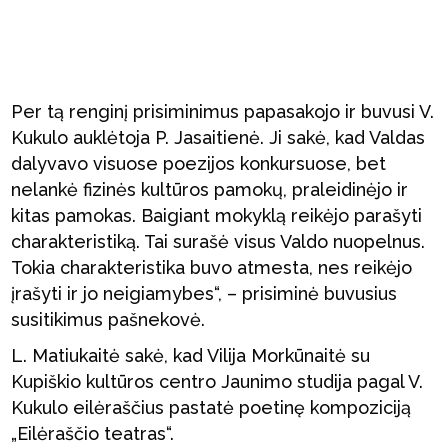
Per tą renginį prisiminimus papasakojo ir buvusi V.
Kukulo auklėtoja P. Jasaitienė. Ji sakė, kad Valdas
dalyvavo visuose poezijos konkursuose, bet
nelankė fizinės kultūros pamokų, praleidinėjo ir
kitas pamokas. Baigiant mokyklą reikėjo parašyti
charakteristiką. Tai surašė visus Valdo nuopelnus.
Tokia charakteristika buvo atmesta, nes reikėjo
įrašyti ir jo neigiamybes“, – prisiminė buvusius
susitikimus pašnekovė.
L. Matiukaitė sakė, kad Vilija Morkūnaitė su
Kupiškio kultūros centro Jaunimo studija pagal V.
Kukulo eilėraščius pastatė poetinę kompoziciją
„Eilėraščio teatras“.