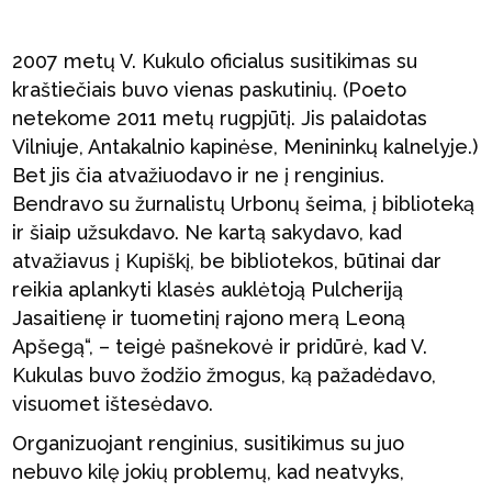
2007 metų V. Kukulo oficialus susitikimas su
kraštiečiais buvo vienas paskutinių. (Poeto
netekome 2011 metų rugpjūtį. Jis palaidotas
Vilniuje, Antakalnio kapinėse, Menininkų kalnelyje.)
Bet jis čia atvažiuodavo ir ne į renginius.
Bendravo su žurnalistų Urbonų šeima, į biblioteką
ir šiaip užsukdavo. Ne kartą sakydavo, kad
atvažiavus į Kupiškį, be bibliotekos, būtinai dar
reikia aplankyti klasės auklėtoją Pulcheriją
Jasaitienę ir tuometinį rajono merą Leoną
Apšegą“, – teigė pašnekovė ir pridūrė, kad V.
Kukulas buvo žodžio žmogus, ką pažadėdavo,
visuomet ištesėdavo.
Organizuojant renginius, susitikimus su juo
nebuvo kilę jokių problemų, kad neatvyks,