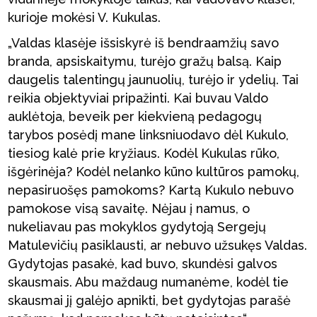
kurioje mokėsi V. Kukulas.
„Valdas klasėje išsiskyrė iš bendraamžių savo
branda, apsiskaitymu, turėjo gražų balsą. Kaip
daugelis talentingų jaunuolių, turėjo ir ydelių. Tai
reikia objektyviai pripažinti. Kai buvau Valdo
auklėtoja, beveik per kiekvieną pedagogų
tarybos posėdį mane linksniuodavo dėl Kukulo,
tiesiog kalė prie kryžiaus. Kodėl Kukulas rūko,
išgėrinėja? Kodėl nelanko kūno kultūros pamokų,
nepasiruošęs pamokoms? Kartą Kukulo nebuvo
pamokose visą savaitę. Nėjau į namus, o
nukeliavau pas mokyklos gydytoją Sergejų
Matulevičių pasiklausti, ar nebuvo užsukęs Valdas.
Gydytojas pasakė, kad buvo, skundėsi galvos
skausmais. Abu maždaug numanėme, kodėl tie
skausmai jį galėjo apnikti, bet gydytojas parašė