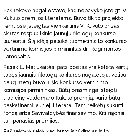
Pašnekovė apgailestavo, kad nepavyko įsteigti V.
Kukulo premijos literatams. Buvo tik to projekto
rėmuose įsteigtas vienkartinis V. Kukulo prizas,
skirtas respublikinio jaunųjų filologų konkurso
laureatui. Šią idėją palaikė tuometinis to konkurso
vertinimo komisijos pirmininkas dr. Regimantas
Tamošaitis.
Pasak L. Matiukaitės, pats poetas yra keletą kartų
tapęs jaunųjų filologų konkurso nugalėtoju, vėliau
daug metų buvo ir šio konkurso vertinimo
komisijos pirmininkas. Būtų prasminga įsteigti
tradicinę Valdemaro Kukulo premiją, kuria būtų
paskatinami jaunieji literatai. Tam reikėtų sukurti
fondą arba Savivaldybės finansavimo. Kiti rajonai
turi panašias premijas.
Pašnekovė sakė, kad buvo įspūdingas ir to