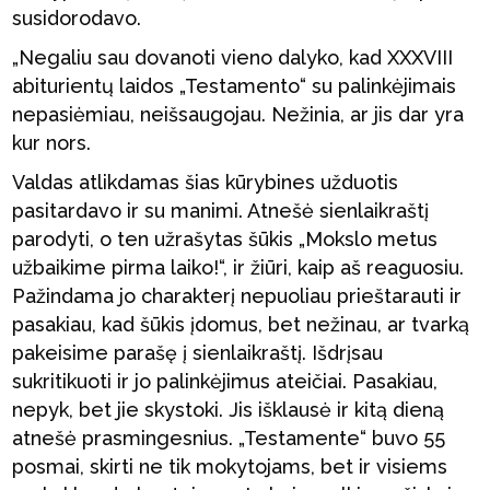
susidorodavo.
„Negaliu sau dovanoti vieno dalyko, kad XXXVIII
abiturientų laidos „Testamento“ su palinkėjimais
nepasiėmiau, neišsaugojau. Nežinia, ar jis dar yra
kur nors.
Valdas atlikdamas šias kūrybines užduotis
pasitardavo ir su manimi. Atnešė sienlaikraštį
parodyti, o ten užrašytas šūkis „Mokslo metus
užbaikime pirma laiko!“, ir žiūri, kaip aš reaguosiu.
Pažindama jo charakterį nepuoliau prieštarauti ir
pasakiau, kad šūkis įdomus, bet nežinau, ar tvarką
pakeisime parašę į sienlaikraštį. Išdrįsau
sukritikuoti ir jo palinkėjimus ateičiai. Pasakiau,
nepyk, bet jie skystoki. Jis išklausė ir kitą dieną
atnešė prasmingesnius. „Testamente“ buvo 55
posmai, skirti ne tik mokytojams, bet ir visiems