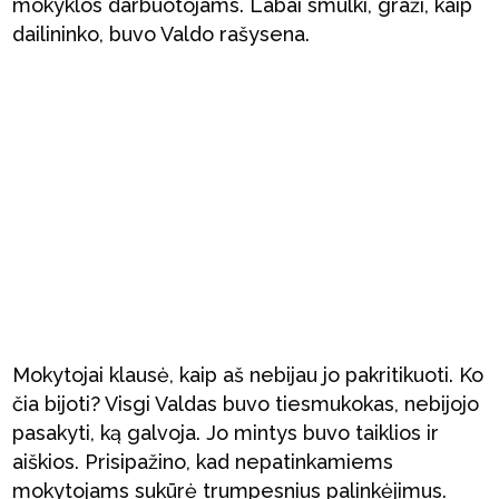
mokyklos darbuotojams. Labai smulki, graži, kaip
dailininko, buvo Valdo rašysena.
Mokytojai klausė, kaip aš nebijau jo pakritikuoti. Ko
čia bijoti? Visgi Valdas buvo tiesmukokas, nebijojo
pasakyti, ką galvoja. Jo mintys buvo taiklios ir
aiškios. Prisipažino, kad nepatinkamiems
mokytojams sukūrė trumpesnius palinkėjimus.