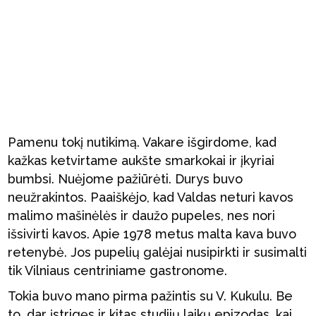
Pamenu tokį nutikimą. Vakare išgirdome, kad
kažkas ketvirtame aukšte smarkokai ir įkyriai
bumbsi. Nuėjome pažiūrėti. Durys buvo
neužrakintos. Paaiškėjo, kad Valdas neturi kavos
malimo mašinėlės ir daužo pupeles, nes nori
išsivirti kavos. Apie 1978 metus malta kava buvo
retenybė. Jos pupelių galėjai nusipirkti ir susimalti
tik Vilniaus centriniame gastronome.
Tokia buvo mano pirma pažintis su V. Kukulu. Be
to, dar įstrigęs ir kitas studijų laikų epizodas, kai