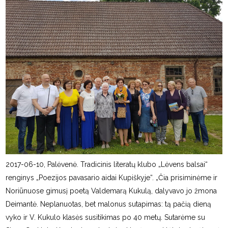
2017-06-10, Palėvenė. Tradicinis literatų klubo „Lėvens balsai“
renginys „Poezijos pavasario aidai Kupiškyje“. „Čia prisiminėme ir
Noriūnuose gimusį poetą Valdemarą Kukulą, dalyvavo jo žmona
Deimantė. Neplanuotas, bet malonus sutapimas: tą pačią dieną
vyko ir V. Kukulo klasės susitikimas po 40 metų. Sutarėme su