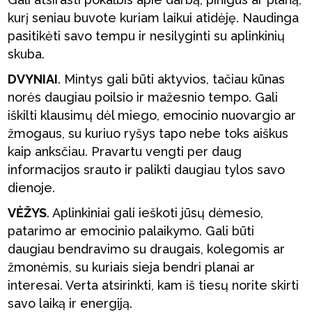
kurį seniau buvote kuriam laikui atidėję. Naudinga
pasitikėti savo tempu ir nesilyginti su aplinkinių
skuba.
DVYNIAI
. Mintys gali būti aktyvios, tačiau kūnas
norės daugiau poilsio ir mažesnio tempo. Gali
iškilti klausimų dėl miego, emocinio nuovargio ar
žmogaus, su kuriuo ryšys tapo nebe toks aiškus
kaip anksčiau. Pravartu vengti per daug
informacijos srauto ir palikti daugiau tylos savo
dienoje.
VĖŽYS
. Aplinkiniai gali ieškoti jūsų dėmesio,
patarimo ar emocinio palaikymo. Gali būti
daugiau bendravimo su draugais, kolegomis ar
žmonėmis, su kuriais sieja bendri planai ar
interesai. Verta atsirinkti, kam iš tiesų norite skirti
savo laiką ir energiją.