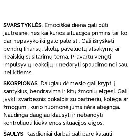
SVARSTYKLĖS
. Emociškai diena gali būti
jautresnė, nes kai kurios situacijos primins tai, ko
dar nepavyko iki galo paleisti. Gali išryškėti
bendrų finansų, skolų, pavėluotų atsakymų ar
neaiškių susitarimų tema. Pravartu vengti
impulsyvių reakcijų ir nedaryti spaudimo nei sau,
nei kitiems.
SKORPIONAS
. Daugiau dėmesio gali krypti į
santykius, bendravimą ir kitų žmonių elgesį. Gali
įvykti svarbesnis pokalbis su partneriu, kolega ar
žmogumi, kurio nuomonė jums nėra abejinga.
Naudinga daugiau klausyti ir nebandyti
kontroliuoti kiekvienos situacijos eigos.
ŠAULYS
. Kasdieniai darbai gali pareikalauti