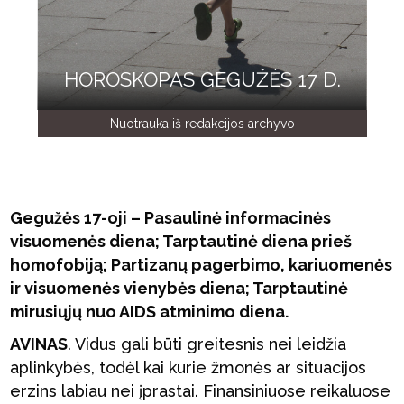
HOROSKOPAS GEGUŽĖS 17 D.
Nuotrauka iš redakcijos archyvo
Gegužės 17-oji – Pasaulinė informacinės
visuomenės diena; Tarptautinė diena prieš
homofobiją; Partizanų pagerbimo, kariuomenės
ir visuomenės vienybės diena; Tarptautinė
mirusiųjų nuo AIDS atminimo diena.
AVINAS
. Vidus gali būti greitesnis nei leidžia
aplinkybės, todėl kai kurie žmonės ar situacijos
erzins labiau nei įprastai. Finansiniuose reikaluose