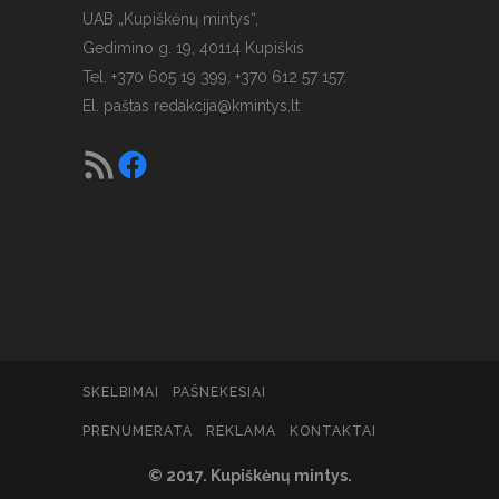
UAB „Kupiškėnų mintys“,
Gedimino g. 19, 40114 Kupiškis
Tel. +370 605 19 399, +370 612 57 157.
El. paštas
redakcija@kmintys.lt
SKELBIMAI
PAŠNEKESIAI
PRENUMERATA
REKLAMA
KONTAKTAI
© 2017. Kupiškėnų mintys.