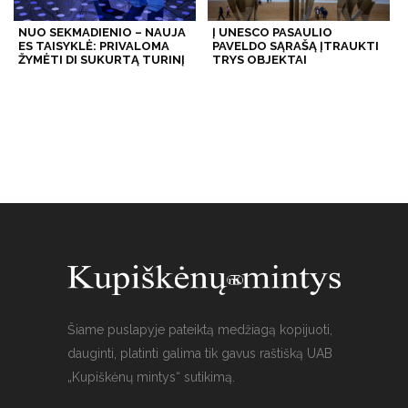
NUO SEKMADIENIO – NAUJA
Į UNESCO PASAULIO
ES TAISYKLĖ: PRIVALOMA
PAVELDO SĄRAŠĄ ĮTRAUKTI
ŽYMĖTI DI SUKURTĄ TURINĮ
TRYS OBJEKTAI
Šiame puslapyje pateiktą medžiagą kopijuoti,
dauginti, platinti galima tik gavus raštišką UAB
„Kupiškėnų mintys“ sutikimą.