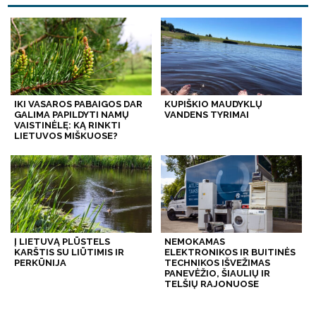
IKI VASAROS PABAIGOS DAR
KUPIŠKIO MAUDYKLŲ
GALIMA PAPILDYTI NAMŲ
VANDENS TYRIMAI
VAISTINĖLĘ: KĄ RINKTI
LIETUVOS MIŠKUOSE?
Į LIETUVĄ PLŪSTELS
NEMOKAMAS
KARŠTIS SU LIŪTIMIS IR
ELEKTRONIKOS IR BUITINĖS
PERKŪNIJA
TECHNIKOS IŠVEŽIMAS
PANEVĖŽIO, ŠIAULIŲ IR
TELŠIŲ RAJONUOSE