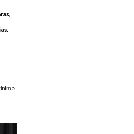
ras,
jas,
žinimo