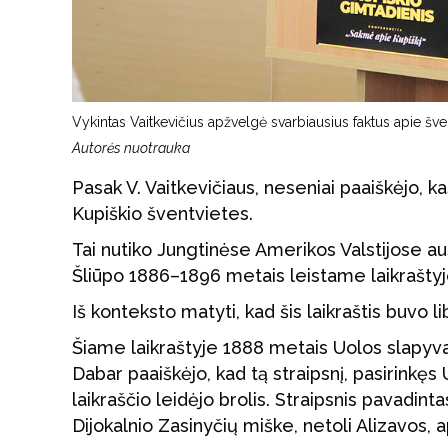
Vykintas Vaitkevičius apžvelgė svarbiausius faktus apie šve
Autorės nuotrauka
Pasak V. Vaitkevičiaus, neseniai paaiškėjo, 
Kupiškio šventvietes.
Tai nutiko Jungtinėse Amerikos Valstijose au
Šliūpo 1886–1896 metais leistame laikraštyje
Iš konteksto matyti, kad šis laikraštis buvo li
Šiame laikraštyje 1888 metais Uolos slapyvar
Dabar paaiškėjo, kad tą straipsnį, pasirinkęs
laikraščio leidėjo brolis. Straipsnis pavadinta
Dijokalnio Zasinyčių miške, netoli Alizavos,