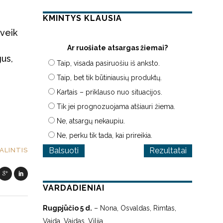
KMINTYS KLAUSIA
eveik
Ar ruošiate atsargas žiemai?
gus,
Taip, visada pasiruošiu iš anksto.
Taip, bet tik būtiniausių produktų.
Kartais – priklauso nuo situacijos.
Tik jei prognozuojama atšiauri žiema.
Ne, atsargų nekaupiu.
Ne, perku tik tada, kai prireikia.
Rezultatai
ALINTIS
VARDADIENIAI
Rugpjūčio 5 d.
– Nona, Osvaldas, Rimtas,
Vaida, Vaidas, Vilija.