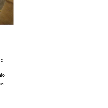
no
io.
us.