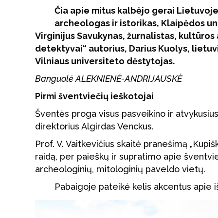
Čia apie mitus kalbėjo gerai Lietuvoje
archeologas ir istorikas, Klaipėdos u
Virginijus Savukynas, žurnalistas, kultūros
detektyvai“ autorius, Darius Kuolys, lietu
Vilniaus universiteto dėstytojas.
Banguolė ALEKNIENĖ-ANDRIJAUSKĖ
Pirmi šventviečių ieškotojai
Šventės proga visus pasveikino ir atvykusius
direktorius Algirdas Venckus.
Prof. V. Vaitkevičius skaitė pranešimą „Kupi
raidą, per paieškų ir supratimo apie šventviete
archeologinių, mitologinių paveldo vietų.
Pabaigoje pateikė kelis akcentus apie iš