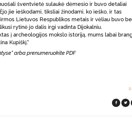
nuošali šventvietė sulaukė dėmesio ir buvo detaliai
jo jie ieškodami, tiksliai žinodami, ko ieško, ir tas
pirmos Lietuvos Respublikos metais ir vėliau buvo b
kusi rytinė jo dalis irgi vadinta Dijokalniu.
auktas į archeologijos mokslo istoriją, mums labai bran
na Kupiškį.“
intyse“ arba prenumeruokite PDF
D