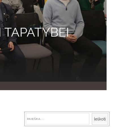
I TAPATYBEI
Paieška
Ieškoti