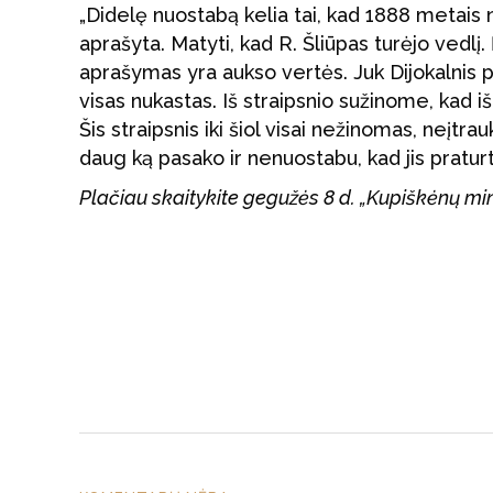
„Didelę nuostabą kelia tai, kad 1888 metais 
aprašyta. Matyti, kad R. Šliūpas turėjo vedlį. Ė
aprašymas yra aukso vertės. Juk Dijokalnis 
visas nukastas. Iš straipsnio sužinome, kad išli
Šis straipsnis iki šiol visai nežinomas, neįtr
daug ką pasako ir nenuostabu, kad jis praturti
Plačiau skaitykite gegužės 8 d. „Kupiškėnų m