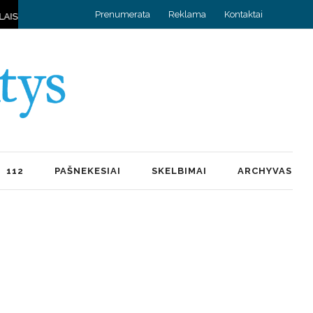
Prenumerata
Reklama
Kontaktai
5 D. HOROSKOPAS: SPRENDIMUS VERTA PRADĖTI NUO MAŽO ŽINGSNIO
112
PAŠNEKESIAI
SKELBIMAI
ARCHYVAS