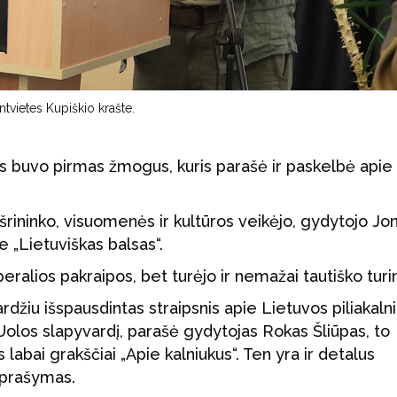
ntvietes Kupiškio krašte.
kas buvo pirmas žmogus, kuris parašė ir paskelbė apie
šrininko, visuomenės ir kultūros veikėjo, gydytojo Jo
 „Lietuviškas balsas“.
beralios pakraipos, bet turėjo ir nemažai tautiško turin
džiu išspausdintas straipsnis apie Lietuvos piliakalni
 Uolos slapyvardį, parašė gydytojas Rokas Šliūpas, to
s labai grakščiai „Apie kalniukus“. Ten yra ir detalus
 aprašymas.