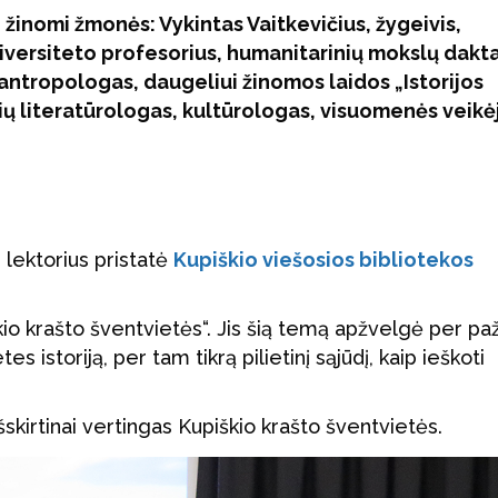
 žinomi žmonės: Vykintas Vaitkevičius, žygeivis,
niversiteto profesorius, humanitarinių mokslų dakta
 antropologas, daugeliui žinomos laidos „Istorijos
vių literatūrologas, kultūrologas, visuomenės veikė
 lektorius pristatė
Kupiškio viešosios bibliotekos
škio krašto šventvietės“. Jis šią temą apžvelgė per pa
s istoriją, per tam tikrą pilietinį sąjūdį, kaip ieškoti
skirtinai vertingas Kupiškio krašto šventvietės.