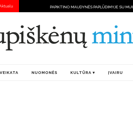
Aktualu
PAPIKTINO MAUDYNĖS PAPLŪDIMYJE SU MUILAIS
RUGPJŪČIO 
VEIKATA
NUOMONĖS
KULTŪRA
ĮVAIRU