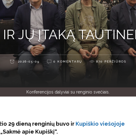
 IR JŲ ĮTAKĄ TAUTINE
2026-05-09
0 KOMENTARŲ
870
PERŽIŪROS
Konferencijos dalyviai su renginio svečiais.
io 29 dieną renginių buvo ir
Kupiškio viešojoje
„Sakmė apie Kupiškį“.