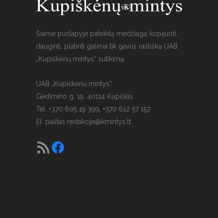
Šiame puslapyje pateiktą medžiagą kopijuoti,
dauginti, platinti galima tik gavus raštišką UAB
„Kupiškėnų mintys“ sutikimą.
UAB „Kupiškėnų mintys“,
Gedimino g. 19, 40114 Kupiškis
Tel. +370 605 19 399, +370 612 57 157.
El. paštas
redakcija@kmintys.lt