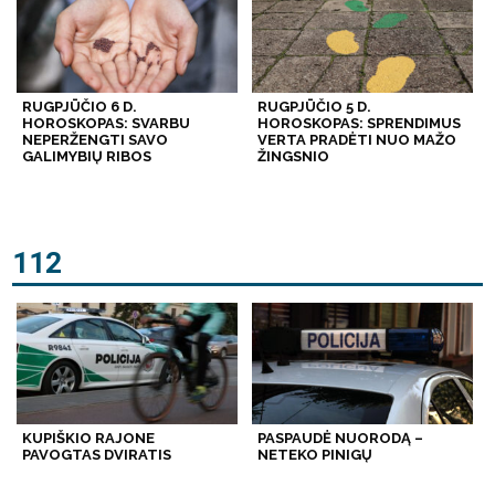
RUGPJŪČIO 6 D.
RUGPJŪČIO 5 D.
HOROSKOPAS: SVARBU
HOROSKOPAS: SPRENDIMUS
NEPERŽENGTI SAVO
VERTA PRADĖTI NUO MAŽO
GALIMYBIŲ RIBOS
ŽINGSNIO
112
KUPIŠKIO RAJONE
PASPAUDĖ NUORODĄ –
PAVOGTAS DVIRATIS
NETEKO PINIGŲ