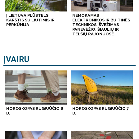
Į LIETUVĄ PLŪSTELS
NEMOKAMAS
KARŠTIS SU LIŪTIMIS IR
ELEKTRONIKOS IR BUITINĖS
PERKŪNIJA
TECHNIKOS IŠVEŽIMAS
PANEVĖŽIO, ŠIAULIŲ IR
TELŠIŲ RAJONUOSE
ĮVAIRU
HOROSKOPAS RUGPJŪČIO 8
HOROSKOPAS RUGPJŪČIO 7
D.
D.