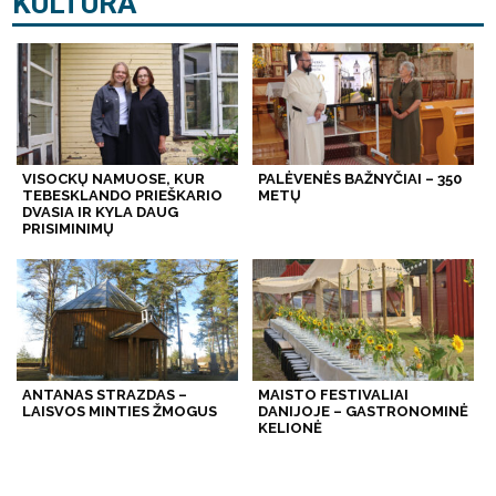
KULTŪRA
VISOCKŲ NAMUOSE, KUR
PALĖVENĖS BAŽNYČIAI – 350
TEBESKLANDO PRIEŠKARIO
METŲ
DVASIA IR KYLA DAUG
PRISIMINIMŲ
ANTANAS STRAZDAS –
MAISTO FESTIVALIAI
LAISVOS MINTIES ŽMOGUS
DANIJOJE – GASTRONOMINĖ
KELIONĖ