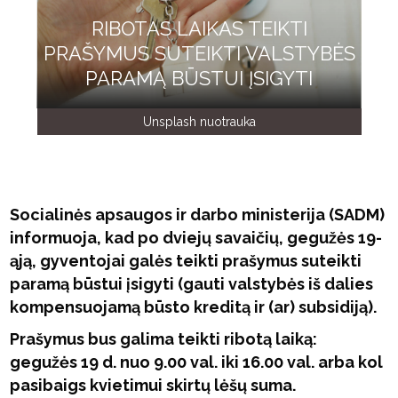
RIBOTAS LAIKAS TEIKTI
PRAŠYMUS SUTEIKTI VALSTYBĖS
PARAMĄ BŪSTUI ĮSIGYTI
Unsplash nuotrauka
Socialinės apsaugos ir darbo ministerija (SADM)
informuoja, kad po dviejų savaičių, gegužės 19-
ąją, gyventojai galės teikti prašymus suteikti
paramą būstui įsigyti (gauti valstybės iš dalies
kompensuojamą būsto kreditą ir (ar) subsidiją).
Prašymus bus galima teikti ribotą laiką:
gegužės 19 d. nuo 9.00 val. iki 16.00 val. arba kol
pasibaigs kvietimui skirtų lėšų suma.