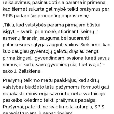
reikalavimus, pasinaudoti šia parama ir primena,
kad šiemet sukurta galimybė teikti prašymus per
SPIS padaro šią procedūrą paprastesnę.
„Tikiu, kad valstybės parama pirmajam būstui
įsigyti – svarbi priemonė, stiprinanti šeimų ir
asmenų finansinį saugumą bei sudaranti
palankesnes sąlygas auginti vaikus. Siekiame, kad
kuo daugiau gyventojų galėtų drąsiau žengti
pirmą žingsnį, įgyvendindami svajonę turėti savus
namus, ir kurtų savo gyvenimą čia, Lietuvoje“, –
sako J. Zailskienė.
Prašymų teikimo metu paaiškėjus, kad skirtų
valstybės biudžeto lėšų pažymoms formuoti gali
nepakakti, ministerija savo interneto svetainėje
paskelbs kvietimo teikti prašymus pabaigą.
Prašymai, pateikti ne kvietimo laikotarpiu, SPIS
neregistruojami ir nenagrinėjami.