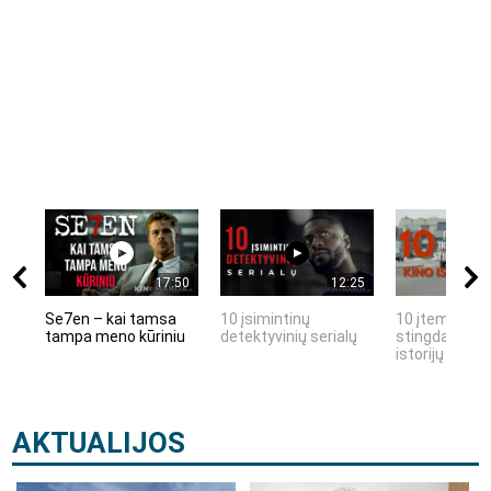
17:50
12:25
Se7en – kai tamsa
10 įsimintinų
10 įtemptų, k
tampa meno kūriniu
detektyvinių serialų
stingdančių k
istorijų
AKTUALIJOS