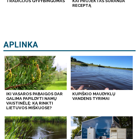
TRADICIJOS GYVYBINGUMAS
KAI PROJEKTAS SURANDA
RECEPTĄ
APLINKA
IKI VASAROS PABAIGOS DAR
KUPIŠKIO MAUDYKLŲ
GALIMA PAPILDYTI NAMŲ
VANDENS TYRIMAI
VAISTINĖLĘ: KĄ RINKTI
LIETUVOS MIŠKUOSE?