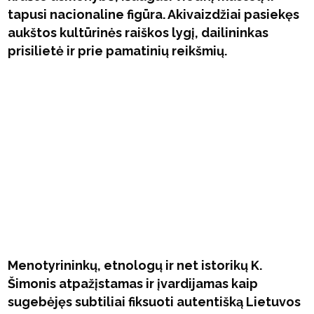
tapusi nacionaline figūra. Akivaizdžiai pasiekęs
aukštos kultūrinės raiškos lygį, dailininkas
prisilietė ir prie pamatinių reikšmių.
Menotyrininkų, etnologų ir net istorikų K.
Šimonis atpažįstamas ir įvardijamas kaip
sugebėjęs subtiliai fiksuoti autentišką Lietuvos