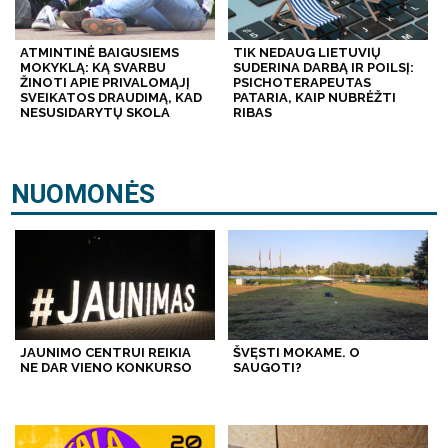
ATMINTINĖ BAIGUSIEMS
TIK NEDAUG LIETUVIŲ
MOKYKLĄ: KĄ SVARBU
SUDERINA DARBĄ IR POILSĮ:
ŽINOTI APIE PRIVALOMĄJĮ
PSICHOTERAPEUTAS
SVEIKATOS DRAUDIMĄ, KAD
PATARIA, KAIP NUBRĖŽTI
NESUSIDARYTŲ SKOLA
RIBAS
NUOMONĖS
JAUNIMO CENTRUI REIKIA
ŠVĘSTI MOKAME. O
NE DAR VIENO KONKURSO
SAUGOTI?