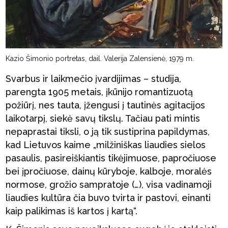
Kazio Šimonio portretas, dail. Valerija Zalensienė, 1979 m.
Svarbus ir laikmečio įvardijimas – studija,
parengta 1905 metais, įkūnijo romantizuotą
požiūrį, nes tauta, įžengusi į tautinės agitacijos
laikotarpį, siekė savų tikslų. Tačiau pati mintis
nepaprastai tiksli, o ją tik sustiprina papildymas,
kad Lietuvos kaime „milžiniškas liaudies sielos
pasaulis, pasireiškiantis tikėjimuose, papročiuose
bei įpročiuose, dainų kūryboje, kalboje, moralės
normose, grožio sampratoje (…), visa vadinamoji
liaudies kultūra čia buvo tvirta ir pastovi, einanti
kaip palikimas iš kartos į kartą“.