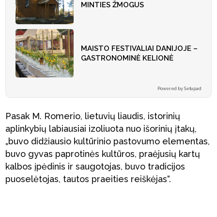
MINTIES ŽMOGUS
MAISTO FESTIVALIAI DANIJOJE –
GASTRONOMINĖ KELIONĖ
Powered by Setupad
Pasak M. Romerio, lietuvių liaudis, istorinių
aplinkybių labiausiai izoliuota nuo išorinių įtakų,
„buvo didžiausio kultūrinio pastovumo elementas,
buvo gyvas paprotinės kultūros, praėjusių kartų
kalbos įpėdinis ir saugotojas, buvo tradicijos
puoselėtojas, tautos praeities reiškėjas“.