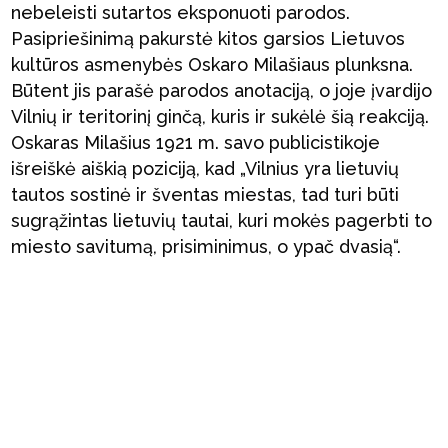
nebeleisti sutartos eksponuoti parodos.
Pasipriešinimą pakurstė kitos garsios Lietuvos
kultūros asmenybės Oskaro Milašiaus plunksna.
Būtent jis parašė parodos anotaciją, o joje įvardijo
Vilnių ir teritorinį ginčą, kuris ir sukėlė šią reakciją.
Oskaras Milašius 1921 m. savo publicistikoje
išreiškė aiškią poziciją, kad „Vilnius yra lietuvių
tautos sostinė ir šventas miestas, tad turi būti
sugrąžintas lietuvių tautai, kuri mokės pagerbti to
miesto savitumą, prisiminimus, o ypač dvasią“.