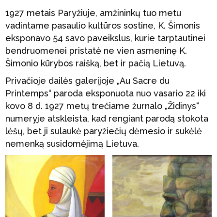
1927 metais Paryžiuje, amžininkų tuo metu
vadintame pasaulio kultūros sostine, K. Šimonis
eksponavo 54 savo paveikslus, kurie tarptautinei
bendruomenei pristatė ne vien asmeninę K.
Šimonio kūrybos raišką, bet ir pačią Lietuvą.
Privačioje dailės galerijoje „Au Sacre du
Printemps“ paroda eksponuota nuo vasario 22 iki
kovo 8 d. 1927 metų trečiame žurnalo „Židinys“
numeryje atskleista, kad rengiant parodą stokota
lėšų, bet ji sulaukė paryžiečių dėmesio ir sukėlė
nemenką susidomėjimą Lietuva.