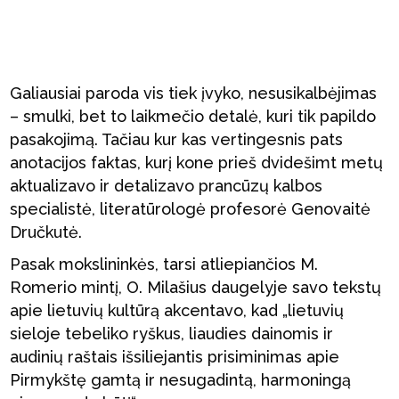
Galiausiai paroda vis tiek įvyko, nesusikalbėjimas
– smulki, bet to laikmečio detalė, kuri tik papildo
pasakojimą. Tačiau kur kas vertingesnis pats
anotacijos faktas, kurį kone prieš dvidešimt metų
aktualizavo ir detalizavo prancūzų kalbos
specialistė, literatūrologė profesorė Genovaitė
Dručkutė.
Pasak mokslininkės, tarsi atliepiančios M.
Romerio mintį, O. Milašius daugelyje savo tekstų
apie lietuvių kultūrą akcentavo, kad „lietuvių
sieloje tebeliko ryškus, liaudies dainomis ir
audinių raštais išsiliejantis prisiminimas apie
Pirmykštę gamtą ir nesugadintą, harmoningą