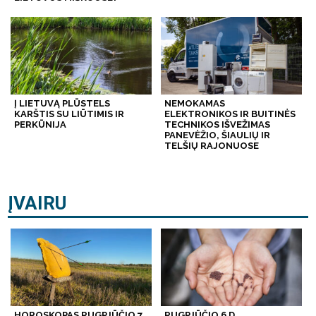
Į LIETUVĄ PLŪSTELS
NEMOKAMAS
KARŠTIS SU LIŪTIMIS IR
ELEKTRONIKOS IR BUITINĖS
PERKŪNIJA
TECHNIKOS IŠVEŽIMAS
PANEVĖŽIO, ŠIAULIŲ IR
TELŠIŲ RAJONUOSE
ĮVAIRU
HOROSKOPAS RUGPJŪČIO 7
RUGPJŪČIO 6 D.