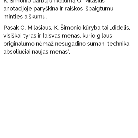
K. Šimonio darbų unikalumą O. Milašius
anotacijoje paryškina ir raiškos išbaigtumu,
minties aiškumu.
Pasak O. Milašiaus, K. Šimonio kūryba tai „didelis,
visiškai tyras ir laisvas menas, kurio gilaus
originalumo nėmaž nesugadino sumani technika,
absoliučiai naujas menas“.