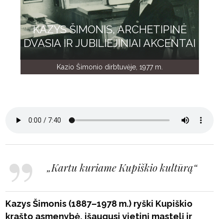
KAZYS ŠIMONIS, ARCHETIPINĖ
DVASIA IR JUBILIEJINIAI AKCENTAI
Kazio Šimonio dirbtuvėje, 1977 m.
„Kartu kuriame Kupiškio kultūrą“
Kazys Šimonis (1887–1978 m.) ryški Kupiškio
krašto asmenybė, išaugusi vietinį mastelį ir