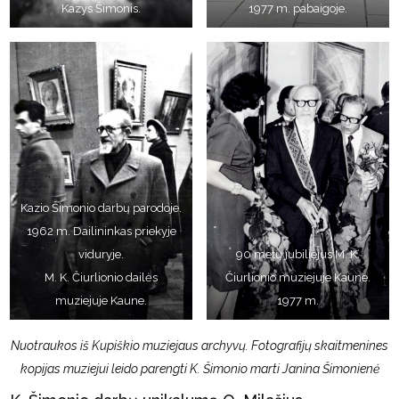
Kazys Šimonis.
1977 m. pabaigoje.
Kazio Šimonio darbų parodoje.
1962 m. Dailininkas priekyje
viduryje.
90 metų jubiliejus M. K.
M. K. Čiurlionio dailės
Čiurlionio muziejuje Kaune.
muziejuje Kaune.
1977 m.
Nuotraukos iš Kupiškio muziejaus archyvų. Fotografijų skaitmenines
kopijas muziejui leido parengti K. Šimonio marti Janina Šimonienė