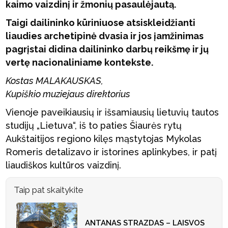
kaimo vaizdinį ir žmonių pasaulėjautą.
Taigi dailininko kūriniuose atsiskleidžianti
liaudies archetipinė dvasia ir jos įamžinimas
pagrįstai didina dailininko darbų reikšmę ir jų
vertę nacionaliniame kontekste.
Kostas MALAKAUSKAS,
Kupiškio muziejaus direktorius
Vienoje paveikiausių ir išsamiausių lietuvių tautos
studijų „Lietuva“, iš to paties Šiaurės rytų
Aukštaitijos regiono kilęs mąstytojas Mykolas
Romeris detalizavo ir istorines aplinkybes, ir patį
liaudiškos kultūros vaizdinį.
Taip pat skaitykite
ANTANAS STRAZDAS – LAISVOS