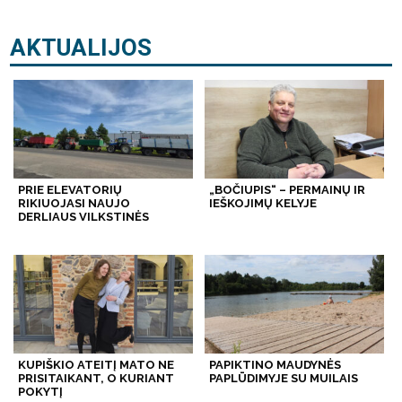
AKTUALIJOS
PRIE ELEVATORIŲ
„BOČIUPIS“ – PERMAINŲ IR
RIKIUOJASI NAUJO
IEŠKOJIMŲ KELYJE
DERLIAUS VILKSTINĖS
KUPIŠKIO ATEITĮ MATO NE
PAPIKTINO MAUDYNĖS
PRISITAIKANT, O KURIANT
PAPLŪDIMYJE SU MUILAIS
POKYTĮ