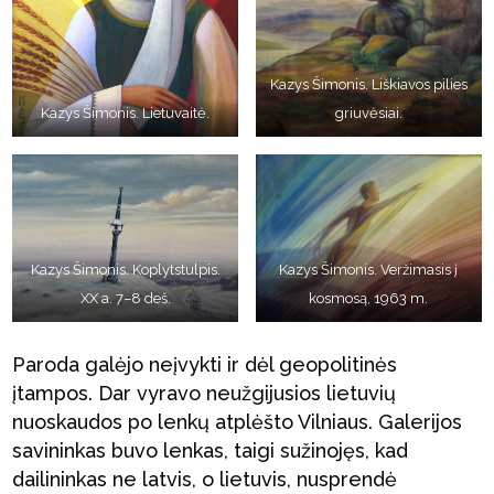
Kazys Šimonis. Liškiavos pilies
Kazys Šimonis. Lietuvaitė.
griuvėsiai.
Kazys Šimonis. Koplytstulpis.
Kazys Šimonis. Veržimasis į
XX a. 7–8 deš.
kosmosą, 1963 m.
Paroda galėjo neįvykti ir dėl geopolitinės
įtampos. Dar vyravo neužgijusios lietuvių
nuoskaudos po lenkų atplėšto Vilniaus. Galerijos
savininkas buvo lenkas, taigi sužinojęs, kad
dailininkas ne latvis, o lietuvis, nusprendė