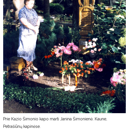
Prie Kazio Šimonio kapo marti Janina Šimonienė. Kaune,
Petrašiūnų kapinėse.