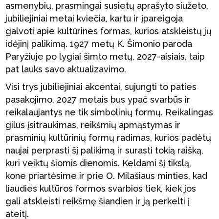
asmenybių, prasmingai susietų aprašyto siužeto,
jubiliejiniai metai kviečia, kartu ir įpareigoja
galvoti apie kultūrines formas, kurios atskleistų jų
idėjinį palikimą. 1927 metų K. Šimonio paroda
Paryžiuje po lygiai šimto metų, 2027-aisiais, taip
pat lauks savo aktualizavimo.
Visi trys jubiliejiniai akcentai, sujungti to paties
pasakojimo, 2027 metais bus ypač svarbūs ir
reikalaujantys ne tik simbolinių formų. Reikalingas
gilus įsitraukimas, reikšmių apmąstymas ir
prasminių kultūrinių formų radimas, kurios padėtų
naujai perprasti šį palikimą ir surasti tokią raišką,
kuri veiktų šiomis dienomis. Keldami šį tikslą,
kone priartėsime ir prie O. Milašiaus minties, kad
liaudies kultūros formos svarbios tiek, kiek jos
gali atskleisti reikšmę šiandien ir ją perkelti į
ateitį.