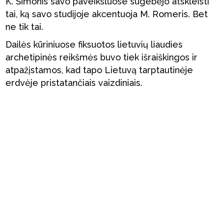
K. Šimonis savo paveiksluose sugebėjo atskleisti
tai, ką savo studijoje akcentuoja M. Romeris. Bet
ne tik tai.
Dailės kūriniuose fiksuotos lietuvių liaudies
archetipinės reikšmės buvo tiek išraiškingos ir
atpažįstamos, kad tapo Lietuvą tarptautinėje
erdvėje pristatančiais vaizdiniais.