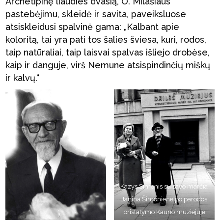
Archetipinę liaudies dvasią, O. Milašiaus
pastebėjimu, skleidė ir savita, paveiksluose
atsiskleidusi spalvinė gama: „Kalbant apie
koloritą, tai yra pati tos šalies šviesa, kuri, rodos,
taip natūraliai, taip laisvai spalvas išliejo drobėse,
kaip ir danguje, virš Nemune atsispindinčių miškų
ir kalvų.“
Kazys Šimonis su savo marčia
Janina Šimoniene po parodos
pristatymo Kauno muziejuje