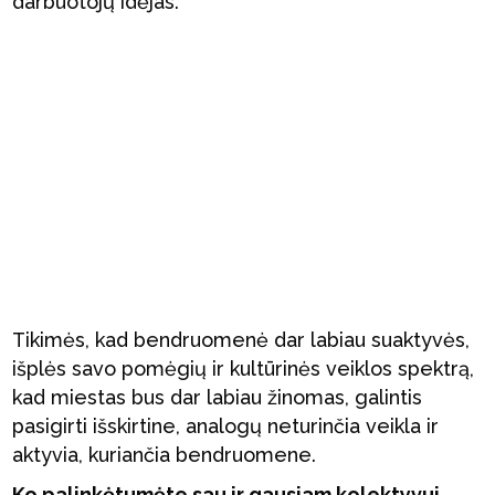
darbuotojų idėjas.
Tikimės, kad bendruomenė dar labiau suaktyvės,
išplės savo pomėgių ir kultūrinės veiklos spektrą,
kad miestas bus dar labiau žinomas, galintis
pasigirti išskirtine, analogų neturinčia veikla ir
aktyvia, kuriančia bendruomene.
Ko palinkėtumėte sau ir gausiam kolektyvui