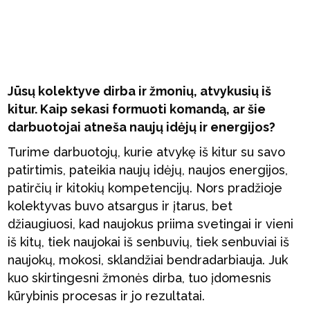
Jūsų kolektyve dirba ir žmonių, atvykusių iš
kitur. Kaip sekasi formuoti komandą, ar šie
darbuotojai atneša naujų idėjų ir energijos?
Turime darbuotojų, kurie atvykę iš kitur su savo
patirtimis, pateikia naujų idėjų, naujos energijos,
patirčių ir kitokių kompetencijų. Nors pradžioje
kolektyvas buvo atsargus ir įtarus, bet
džiaugiuosi, kad naujokus priima svetingai ir vieni
iš kitų, tiek naujokai iš senbuvių, tiek senbuviai iš
naujokų, mokosi, sklandžiai bendradarbiauja. Juk
kuo skirtingesni žmonės dirba, tuo įdomesnis
kūrybinis procesas ir jo rezultatai.