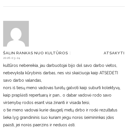
ATSAKYTI
ŠALIN RANKAS NUO KULTŪROS
|
2026-03-24
kultūros nebereikia, jau darbuotojai bijo dėl savo darbo vietos,
nebevyksta kūrybinis darbas, nes visi skaičiuoja kaip ATSĖDĖTI
savo darbo valandas,
nors iš tiesų meno vadovas turėtų galvoti kaip suburti kolektyvą,
kaip praplėsti repertuarą ir pan… o dabar vadovė rodo savo
viršenybę rodos esant visa žinanti ir visada teisi,
o tie meno vadovai kurie daugelį metų dirbo ir rodė rezultatus
lieka lyg grandininis šuo kuriam jeigu norės šeimininkas įdės
paėsti, jei norės paerzins ir neduos ėsti.