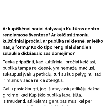
Ar kupiškėnai noriai dalyvauja Kultūros centro
rengiamose šventėse? Ar keičiasi žmonių
kultūriniai įpročiai, ar publika reiklesnė, ar ieško
naujų formų? Kokio tipo renginiai šiandien
sulaukia didžiausio susidomėjimo?
Tenka pripažinti, kad kultūriniai įpročiai keičiasi,
publika tampa reiklesnė, yra nemažai mačiusi,
sukaupusi įvairių patirčių, turi su kuo palyginti, tad
ir mums visada reikia stengtis.
Galiu pasidžiaugti, jog iš atvykusių atlikėjų dažnai
girdime, kad Kupiškio publika labai šilta,
įsitraukianti, atlikėjams gera pas mus, kai per