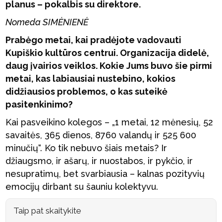
planus – pokalbis su direktore.
Nomeda SIMĖNIENĖ
Prabėgo metai, kai pradėjote vadovauti
Kupiškio kultūros centrui. Organizacija didelė,
daug įvairios veiklos. Kokie Jums buvo šie pirmi
metai, kas labiausiai nustebino, kokios
didžiausios problemos, o kas suteikė
pasitenkinimo?
Kai pasveikino kolegos – „1 metai, 12 mėnesių, 52
savaitės, 365 dienos, 8760 valandų ir 525 600
minučių“. Ko tik nebuvo šiais metais? Ir
džiaugsmo, ir ašarų, ir nuostabos, ir pykčio, ir
nesupratimų, bet svarbiausia – kalnas pozityvių
emocijų dirbant su šauniu kolektyvu.
Taip pat skaitykite