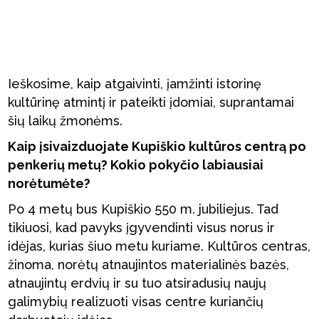
Ieškosime, kaip atgaivinti, įamžinti istorinę
kultūrinę atmintį ir pateikti įdomiai, suprantamai
šių laikų žmonėms.
Kaip įsivaizduojate Kupiškio kultūros centrą po
penkerių metų? Kokio pokyčio labiausiai
norėtumėte?
Po 4 metų bus Kupiškio 550 m. jubiliejus. Tad
tikiuosi, kad pavyks įgyvendinti visus norus ir
idėjas, kurias šiuo metu kuriame. Kultūros centras,
žinoma, norėtų atnaujintos materialinės bazės,
atnaujintų erdvių ir su tuo atsiradusių naujų
galimybių realizuoti visas centre kuriančių