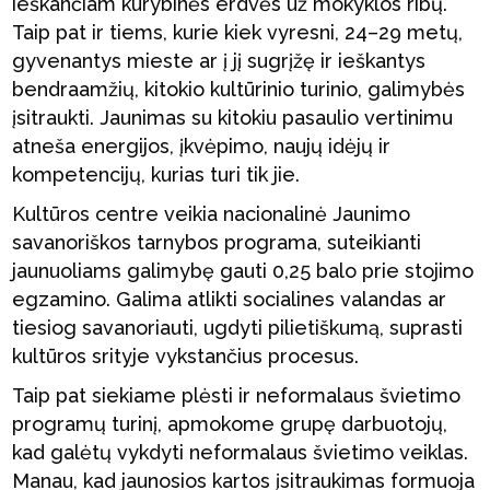
ieškančiam kūrybinės erdvės už mokyklos ribų.
Taip pat ir tiems, kurie kiek vyresni, 24–29 metų,
gyvenantys mieste ar į jį sugrįžę ir ieškantys
bendraamžių, kitokio kultūrinio turinio, galimybės
įsitraukti. Jaunimas su kitokiu pasaulio vertinimu
atneša energijos, įkvėpimo, naujų idėjų ir
kompetencijų, kurias turi tik jie.
Kultūros centre veikia nacionalinė Jaunimo
savanoriškos tarnybos programa, suteikianti
jaunuoliams galimybę gauti 0,25 balo prie stojimo
egzamino. Galima atlikti socialines valandas ar
tiesiog savanoriauti, ugdyti pilietiškumą, suprasti
kultūros srityje vykstančius procesus.
Taip pat siekiame plėsti ir neformalaus švietimo
programų turinį, apmokome grupę darbuotojų,
kad galėtų vykdyti neformalaus švietimo veiklas.
Manau, kad jaunosios kartos įsitraukimas formuoja