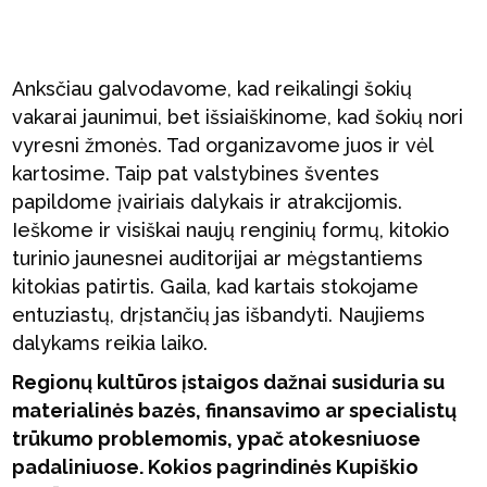
Anksčiau galvodavome, kad reikalingi šokių
vakarai jaunimui, bet išsiaiškinome, kad šokių nori
vyresni žmonės. Tad organizavome juos ir vėl
kartosime. Taip pat valstybines šventes
papildome įvairiais dalykais ir atrakcijomis.
Ieškome ir visiškai naujų renginių formų, kitokio
turinio jaunesnei auditorijai ar mėgstantiems
kitokias patirtis. Gaila, kad kartais stokojame
entuziastų, drįstančių jas išbandyti. Naujiems
dalykams reikia laiko.
Regionų kultūros įstaigos dažnai susiduria su
materialinės bazės, finansavimo ar specialistų
trūkumo problemomis, ypač atokesniuose
padaliniuose. Kokios pagrindinės Kupiškio