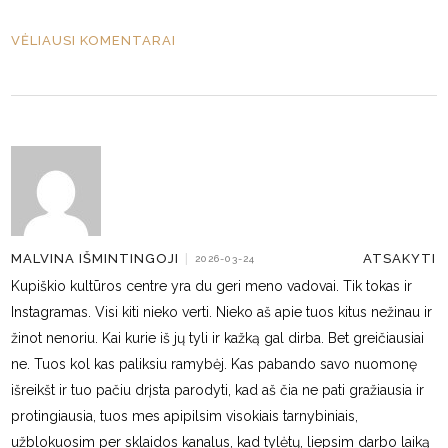
VĖLIAUSI KOMENTARAI
ATSAKYTI
MALVINA IŠMINTINGOJI
|
2026-03-24
Kupiškio kultūros centre yra du geri meno vadovai. Tik tokas ir
Instagramas. Visi kiti nieko verti. Nieko aš apie tuos kitus nežinau ir
žinot nenoriu. Kai kurie iš jų tyli ir kažką gal dirba. Bet greičiausiai
ne. Tuos kol kas paliksiu ramybėj. Kas pabando savo nuomonę
išreikšt ir tuo pačiu drįsta parodyti, kad aš čia ne pati gražiausia ir
protingiausia, tuos mes apipilsim visokiais tarnybiniais,
užblokuosim per sklaidos kanalus, kad tylėtų, liepsim darbo laiką