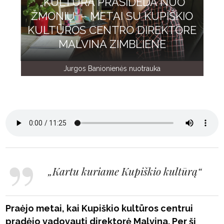
„KULTŪRA PRASIDEDA NUO
ŽMONIŲ“ – METAI SU KUPIŠKIO
KULTŪROS CENTRO DIREKTORE
MALVINA ZIMBLIENE
Jurgos Banionienės nuotrauka
„Kartu kuriame Kupiškio kultūrą“
Praėjo metai, kai Kupiškio kultūros centrui
pradėjo vadovauti direktorė Malvina. Per šį