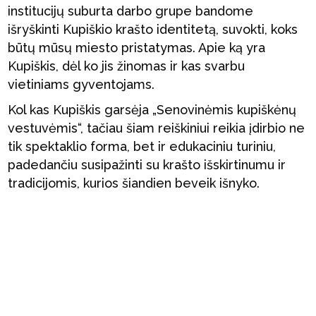
institucijų suburta darbo grupe bandome
išryškinti Kupiškio krašto identitetą, suvokti, koks
būtų mūsų miesto pristatymas. Apie ką yra
Kupiškis, dėl ko jis žinomas ir kas svarbu
vietiniams gyventojams.
Kol kas Kupiškis garsėja „Senovinėmis kupiškėnų
vestuvėmis“, tačiau šiam reiškiniui reikia įdirbio ne
tik spektaklio forma, bet ir edukaciniu turiniu,
padedančiu susipažinti su krašto išskirtinumu ir
tradicijomis, kurios šiandien beveik išnyko.