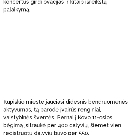
koncertus girdi ovacijas ir kitaip išreikštą
palaikymą.
Kupiškio mieste jaučiasi didesnis bendruomenės
aktyvumas, tą parodė įvairūs renginiai,
valstybinės šventės. Pernai į Kovo 11-osios
bėgimą įsitraukė per 400 dalyvių, šiemet vien
registruotų dalyvių buvo per 550.