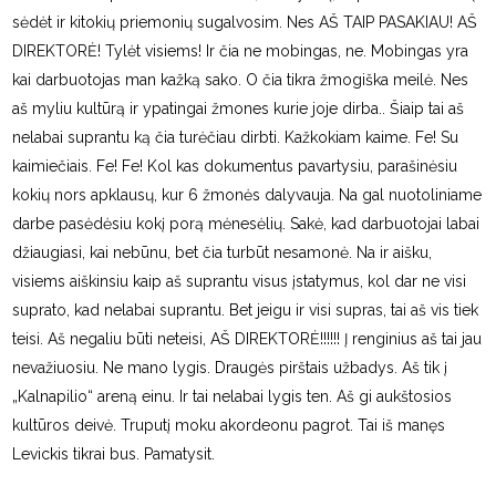
sėdėt ir kitokių priemonių sugalvosim. Nes AŠ TAIP PASAKIAU! AŠ
DIREKTORĖ! Tylėt visiems! Ir čia ne mobingas, ne. Mobingas yra
kai darbuotojas man kažką sako. O čia tikra žmogiška meilė. Nes
aš myliu kultūrą ir ypatingai žmones kurie joje dirba.. Šiaip tai aš
nelabai suprantu ką čia turėčiau dirbti. Kažkokiam kaime. Fe! Su
kaimiečiais. Fe! Fe! Kol kas dokumentus pavartysiu, parašinėsiu
kokių nors apklausų, kur 6 žmonės dalyvauja. Na gal nuotoliniame
darbe pasėdėsiu kokį porą mėnesėlių. Sakė, kad darbuotojai labai
džiaugiasi, kai nebūnu, bet čia turbūt nesamonė. Na ir aišku,
visiems aiškinsiu kaip aš suprantu visus įstatymus, kol dar ne visi
suprato, kad nelabai suprantu. Bet jeigu ir visi supras, tai aš vis tiek
teisi. Aš negaliu būti neteisi, AŠ DIREKTORĖ!!!!!! Į renginius aš tai jau
nevažiuosiu. Ne mano lygis. Draugės pirštais užbadys. Aš tik į
„Kalnapilio“ areną einu. Ir tai nelabai lygis ten. Aš gi aukštosios
kultūros deivė. Truputį moku akordeonu pagrot. Tai iš manęs
Levickis tikrai bus. Pamatysit.