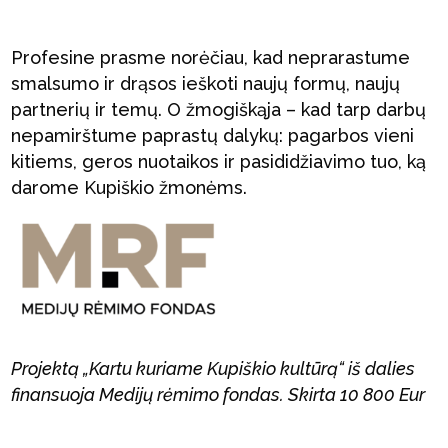
Profesine prasme norėčiau, kad neprarastume
smalsumo ir drąsos ieškoti naujų formų, naujų
partnerių ir temų. O žmogiškąja – kad tarp darbų
nepamirštume paprastų dalykų: pagarbos vieni
kitiems, geros nuotaikos ir pasididžiavimo tuo, ką
darome Kupiškio žmonėms.
Projektą „Kartu kuriame Kupiškio kultūrą“ iš dalies
finansuoja Medijų rėmimo fondas. Skirta 10 800 Eur