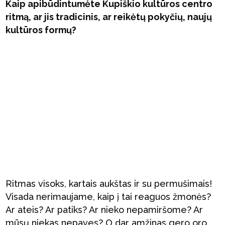
Kaip apibūdintumėte Kupiškio kultūros centro
ritmą, ar jis tradicinis, ar reikėtų pokyčių, naujų
kultūros formų?
Ritmas visoks, kartais aukštas ir su permušimais!
Visada nerimaujame, kaip į tai reaguos žmonės?
Ar ateis? Ar patiks? Ar nieko nepamiršome? Ar
mūsų niekas nepaves? O dar amžinas gero oro