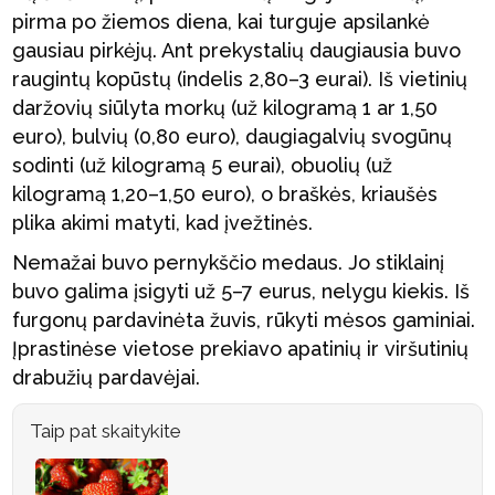
pirma po žiemos diena, kai turguje apsilankė
gausiau pirkėjų. Ant prekystalių daugiausia buvo
raugintų kopūstų (indelis 2,80–3 eurai). Iš vietinių
daržovių siūlyta morkų (už kilogramą 1 ar 1,50
euro), bulvių (0,80 euro), daugiagalvių svogūnų
sodinti (už kilogramą 5 eurai), obuolių (už
kilogramą 1,20–1,50 euro), o braškės, kriaušės
plika akimi matyti, kad įvežtinės.
Nemažai buvo pernykščio medaus. Jo stiklainį
buvo galima įsigyti už 5–7 eurus, nelygu kiekis. Iš
furgonų pardavinėta žuvis, rūkyti mėsos gaminiai.
Įprastinėse vietose prekiavo apatinių ir viršutinių
drabužių pardavėjai.
Taip pat skaitykite