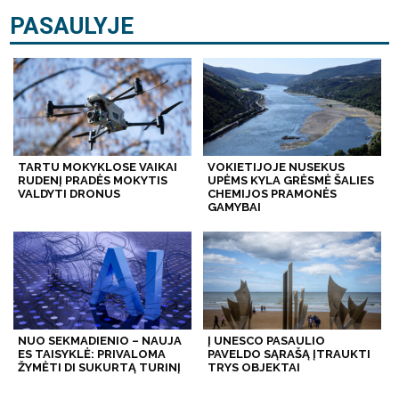
PASAULYJE
TARTU MOKYKLOSE VAIKAI
VOKIETIJOJE NUSEKUS
RUDENĮ PRADĖS MOKYTIS
UPĖMS KYLA GRĖSMĖ ŠALIES
VALDYTI DRONUS
CHEMIJOS PRAMONĖS
GAMYBAI
NUO SEKMADIENIO – NAUJA
Į UNESCO PASAULIO
ES TAISYKLĖ: PRIVALOMA
PAVELDO SĄRAŠĄ ĮTRAUKTI
ŽYMĖTI DI SUKURTĄ TURINĮ
TRYS OBJEKTAI