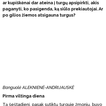
ar kupiškėnai dar ateina į turgų apsipirkti, akis
paganyti, ko pasigenda, ką siūlo prekiautojai. Ar
po gilios žiemos atsigauna turgus?
Banguolė ALEKNIENĖ-ANDRIJAUSKĖ
Pirma viltinga diena
Tą šeštadienį, pasak sutiktų turguje žmonių, buvo