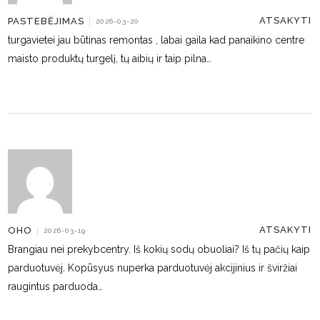
ATSAKYTI
PASTEBĖJIMAS
|
2026-03-20
turgavietei jau būtinas remontas , labai gaila kad panaikino centre
maisto produktų turgelį, tų aibių ir taip pilna…
ATSAKYTI
OHO
|
2026-03-19
Brangiau nei prekybcentry. Iš kokių sodų obuoliai? Iš tų pačių kaip
parduotuvėj. Kopūsyus nuperka parduotuvėj akcijinius ir šviržiai
raugintus parduoda…