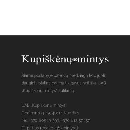
Šiame puslapyje pateiktą medžiagą kopijuoti,
dauginti, platinti galima tik gavus raštišką UAB
„Kupiškėnų mintys“ sutikimą.
UAB „Kupiškėnų mintys“,
Gedimino g. 19, 40114 Kupiškis
Tel. +370 605 19 399, +370 612 57 157.
El. paštas
redakcija@kmintys.lt