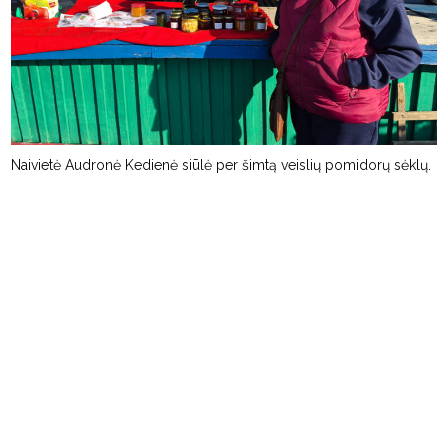
Naivietė Audronė Kedienė siūlė per šimtą veislių pomidorų sėklų.