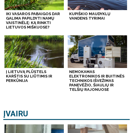
IKI VASAROS PABAIGOS DAR
KUPIŠKIO MAUDYKLŲ
GALIMA PAPILDYTI NAMŲ
VANDENS TYRIMAI
VAISTINĖLĘ: KĄ RINKTI
LIETUVOS MIŠKUOSE?
Į LIETUVĄ PLŪSTELS
NEMOKAMAS
KARŠTIS SU LIŪTIMIS IR
ELEKTRONIKOS IR BUITINĖS
PERKŪNIJA
TECHNIKOS IŠVEŽIMAS
PANEVĖŽIO, ŠIAULIŲ IR
TELŠIŲ RAJONUOSE
ĮVAIRU