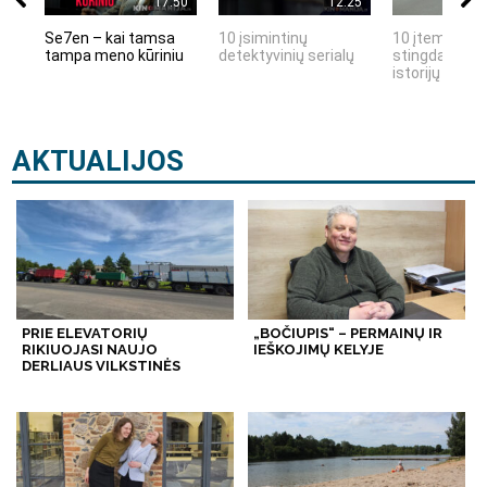
17:50
12:25
Se7en – kai tamsa
10 įsimintinų
10 įtemptų, k
tampa meno kūriniu
detektyvinių serialų
stingdančių k
istorijų
AKTUALIJOS
PRIE ELEVATORIŲ
„BOČIUPIS“ – PERMAINŲ IR
RIKIUOJASI NAUJO
IEŠKOJIMŲ KELYJE
DERLIAUS VILKSTINĖS