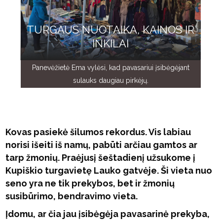
TURGAUS NUOTAIKA, KAINOS IR
INKILAI
Panevėžietė Ema vylėsi, kad pavasariui įsibėgėjant
sulauks daugiau pirkėjų.
Kovas pasiekė šilumos rekordus. Vis labiau
norisi išeiti iš namų, pabūti arčiau gamtos ar
tarp žmonių. Praėjusį šeštadienį užsukome į
Kupiškio turgavietę Lauko gatvėje. Ši vieta nuo
seno yra ne tik prekybos, bet ir žmonių
susibūrimo, bendravimo vieta.
Įdomu, ar čia jau įsibėgėja pavasarinė prekyba,