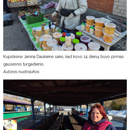
Kupiškėnė Janina Daukienė sakė, kad kovo 14 dieną buvo pirmas
gausesnis turgadienis.
Autorės nuotraukos