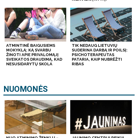
ATMINTINĖ BAIGUSIEMS
TIK NEDAUG LIETUVIŲ
MOKYKLĄ: KĄ SVARBU
SUDERINA DARBĄ IR POILSĮ:
ŽINOTI APIE PRIVALOMĄJĮ
PSICHOTERAPEUTAS
SVEIKATOS DRAUDIMĄ, KAD
PATARIA, KAIP NUBRĖŽTI
NESUSIDARYTŲ SKOLA
RIBAS
NUOMONĖS
NUO ATMINIMO ŽENKLŲ –
JAUNIMO CENTRUI REIKIA