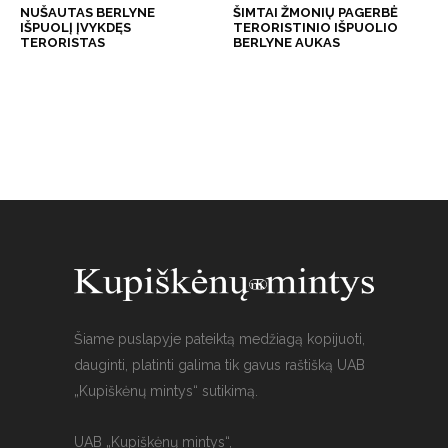
NUŠAUTAS BERLYNE
ŠIMTAI ŽMONIŲ PAGERBĖ
IŠPUOLĮ ĮVYKDĘS
TERORISTINIO IŠPUOLIO
TERORISTAS
BERLYNE AUKAS
Šiame puslapyje pateiktą medžiagą kopijuoti,
dauginti, platinti galima tik gavus raštišką UAB
„Kupiškėnų mintys“ sutikimą.
UAB „Kupiškėnų mintys“,