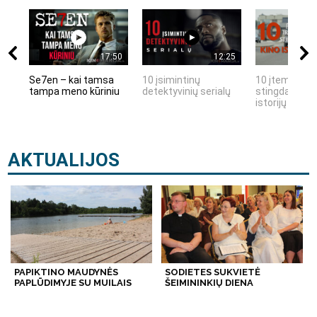
17:50
12:25
Se7en – kai tamsa
10 įsimintinų
10 įtemptų, k
tampa meno kūriniu
detektyvinių serialų
stingdančių k
istorijų
AKTUALIJOS
PAPIKTINO MAUDYNĖS
SODIETES SUKVIETĖ
PAPLŪDIMYJE SU MUILAIS
ŠEIMININKIŲ DIENA