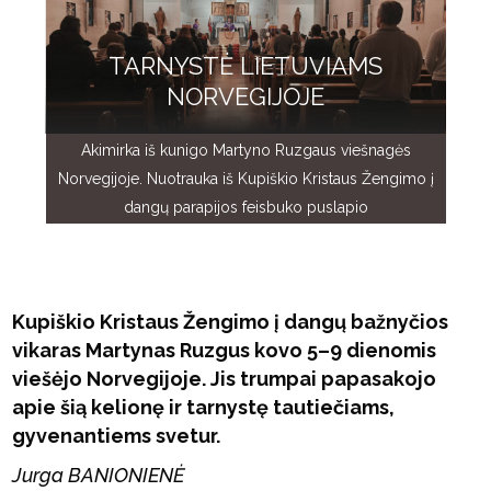
TARNYSTĖ LIETUVIAMS
NORVEGIJOJE
Akimirka iš kunigo Martyno Ruzgaus viešnagės
Norvegijoje. Nuotrauka iš Kupiškio Kristaus Žengimo į
dangų parapijos feisbuko puslapio
Kupiškio Kristaus Žengimo į dangų bažnyčios
vikaras Martynas Ruzgus kovo 5–9 dienomis
viešėjo Norvegijoje. Jis trumpai papasakojo
apie šią kelionę ir tarnystę tautiečiams,
gyvenantiems svetur.
Jurga BANIONIENĖ