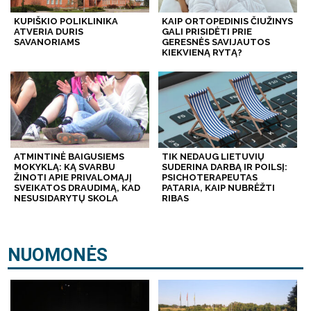
KUPIŠKIO POLIKLINIKA
KAIP ORTOPEDINIS ČIUŽINYS
ATVERIA DURIS
GALI PRISIDĖTI PRIE
SAVANORIAMS
GERESNĖS SAVIJAUTOS
KIEKVIENĄ RYTĄ?
ATMINTINĖ BAIGUSIEMS
TIK NEDAUG LIETUVIŲ
MOKYKLĄ: KĄ SVARBU
SUDERINA DARBĄ IR POILSĮ:
ŽINOTI APIE PRIVALOMĄJĮ
PSICHOTERAPEUTAS
SVEIKATOS DRAUDIMĄ, KAD
PATARIA, KAIP NUBRĖŽTI
NESUSIDARYTŲ SKOLA
RIBAS
NUOMONĖS