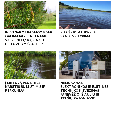
IKI VASAROS PABAIGOS DAR
KUPIŠKIO MAUDYKLŲ
GALIMA PAPILDYTI NAMŲ
VANDENS TYRIMAI
VAISTINĖLĘ: KĄ RINKTI
LIETUVOS MIŠKUOSE?
Į LIETUVĄ PLŪSTELS
NEMOKAMAS
KARŠTIS SU LIŪTIMIS IR
ELEKTRONIKOS IR BUITINĖS
PERKŪNIJA
TECHNIKOS IŠVEŽIMAS
PANEVĖŽIO, ŠIAULIŲ IR
TELŠIŲ RAJONUOSE