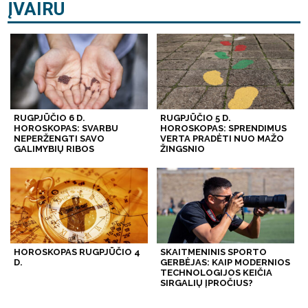
ĮVAIRU
RUGPJŪČIO 6 D.
RUGPJŪČIO 5 D.
HOROSKOPAS: SVARBU
HOROSKOPAS: SPRENDIMUS
NEPERŽENGTI SAVO
VERTA PRADĖTI NUO MAŽO
GALIMYBIŲ RIBOS
ŽINGSNIO
HOROSKOPAS RUGPJŪČIO 4
SKAITMENINIS SPORTO
D.
GERBĖJAS: KAIP MODERNIOS
TECHNOLOGIJOS KEIČIA
SIRGALIŲ ĮPROČIUS?