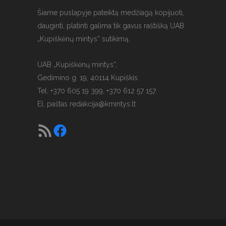
Šiame puslapyje pateiktą medžiagą kopijuoti,
dauginti, platinti galima tik gavus raštišką UAB
„Kupiškėnų mintys“ sutikimą.
UAB „Kupiškėnų mintys“,
Gedimino g. 19, 40114 Kupiškis
Tel. +370 605 19 399, +370 612 57 157.
El. paštas
redakcija@kmintys.lt