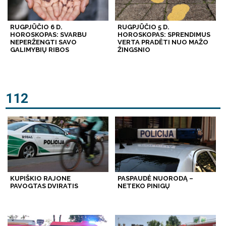
RUGPJŪČIO 6 D.
RUGPJŪČIO 5 D.
HOROSKOPAS: SVARBU
HOROSKOPAS: SPRENDIMUS
NEPERŽENGTI SAVO
VERTA PRADĖTI NUO MAŽO
GALIMYBIŲ RIBOS
ŽINGSNIO
112
KUPIŠKIO RAJONE
PASPAUDĖ NUORODĄ –
PAVOGTAS DVIRATIS
NETEKO PINIGŲ