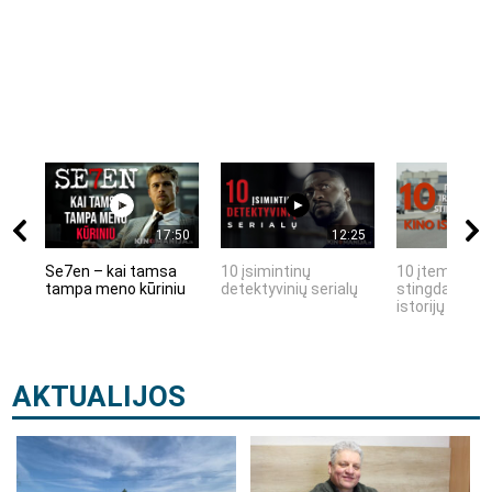
17:50
12:25
Se7en – kai tamsa
10 įsimintinų
10 įtemptų, k
tampa meno kūriniu
detektyvinių serialų
stingdančių k
istorijų
AKTUALIJOS