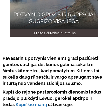
POTVYNIO GROŽIS IR RŪPESČIAI
SUGRĮŽO VISA JĖGA
Jurgitos Žiukaitės nuotrauka
Pavasarinis potvynis vieniems graži pažiūrėti
gamtos stichija, dėl kurios galima sukarti ir
šimtus kilometrų, kad pamatytum. Kitiems tai
sukelia daug rūpesčių ir vargo apsaugant save
ir turtą nuo vandens stichijos šėlsmo.
Kupiškio rajone pastarosiomis dienomis ledus
pradėjo plukdyti Lėvuo, gerokai aptirpo ir
ledas
Kupiškio marių
užtvankoje.