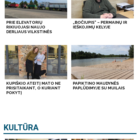
PRIE ELEVATORIŲ
„BOČIUPIS“ – PERMAINŲ IR
RIKIUOJASI NAUJO
IEŠKOJIMŲ KELYJE
DERLIAUS VILKSTINĖS
KUPIŠKIO ATEITĮ MATO NE
PAPIKTINO MAUDYNĖS
PRISITAIKANT, O KURIANT
PAPLŪDIMYJE SU MUILAIS
POKYTĮ
KULTŪRA