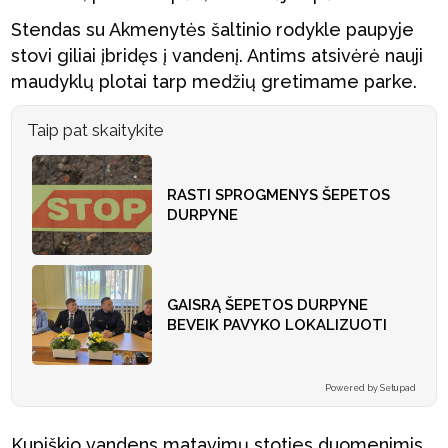
Stendas su Akmenytės šaltinio rodykle paupyje
stovi giliai įbridęs į vandenį. Antims atsivėrė nauji
maudyklų plotai tarp medžių gretimame parke.
Taip pat skaitykite
RASTI SPROGMENYS ŠEPETOS
DURPYNE
GAISRĄ ŠEPETOS DURPYNE
BEVEIK PAVYKO LOKALIZUOTI
Powered by Setupad
Kupiškio vandens matavimų stoties duomenimis,