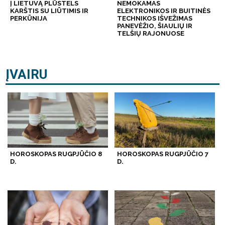
Į LIETUVĄ PLŪSTELS
NEMOKAMAS
KARŠTIS SU LIŪTIMIS IR
ELEKTRONIKOS IR BUITINĖS
PERKŪNIJA
TECHNIKOS IŠVEŽIMAS
PANEVĖŽIO, ŠIAULIŲ IR
TELŠIŲ RAJONUOSE
ĮVAIRU
HOROSKOPAS RUGPJŪČIO 8
HOROSKOPAS RUGPJŪČIO 7
D.
D.