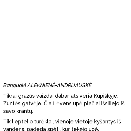
Banguolė ALEKNIENĖ-ANDRIJAUSKĖ
Tikrai gražūs vaizdai dabar atsiveria Kupiškyje,
Zuntės gatvėje. Čia Lėvens upė plačiai išsiliejo iš
savo krantų.
Tik lieptelio turėklai, vienoje vietoje kyšantys iš
vandens, padeda spėti, kur tekėjo upė.