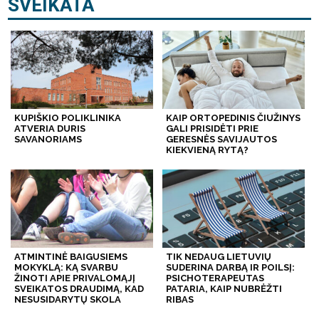
SVEIKATA
KUPIŠKIO POLIKLINIKA
KAIP ORTOPEDINIS ČIUŽINYS
ATVERIA DURIS
GALI PRISIDĖTI PRIE
SAVANORIAMS
GERESNĖS SAVIJAUTOS
KIEKVIENĄ RYTĄ?
ATMINTINĖ BAIGUSIEMS
TIK NEDAUG LIETUVIŲ
MOKYKLĄ: KĄ SVARBU
SUDERINA DARBĄ IR POILSĮ:
ŽINOTI APIE PRIVALOMĄJĮ
PSICHOTERAPEUTAS
SVEIKATOS DRAUDIMĄ, KAD
PATARIA, KAIP NUBRĖŽTI
NESUSIDARYTŲ SKOLA
RIBAS