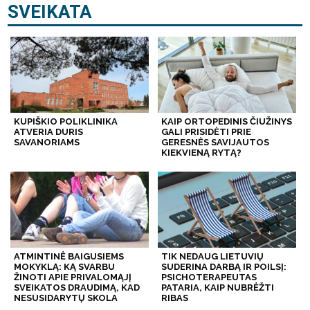
SVEIKATA
KUPIŠKIO POLIKLINIKA
KAIP ORTOPEDINIS ČIUŽINYS
ATVERIA DURIS
GALI PRISIDĖTI PRIE
SAVANORIAMS
GERESNĖS SAVIJAUTOS
KIEKVIENĄ RYTĄ?
ATMINTINĖ BAIGUSIEMS
TIK NEDAUG LIETUVIŲ
MOKYKLĄ: KĄ SVARBU
SUDERINA DARBĄ IR POILSĮ:
ŽINOTI APIE PRIVALOMĄJĮ
PSICHOTERAPEUTAS
SVEIKATOS DRAUDIMĄ, KAD
PATARIA, KAIP NUBRĖŽTI
NESUSIDARYTŲ SKOLA
RIBAS