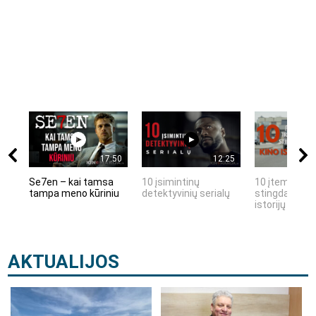
17:50
12:25
Se7en – kai tamsa
10 įsimintinų
10 įtemptų, k
tampa meno kūriniu
detektyvinių serialų
stingdančių k
istorijų
AKTUALIJOS