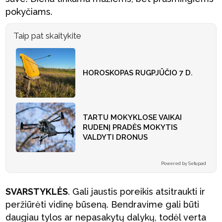
pokyčiams.
Taip pat skaitykite
HOROSKOPAS RUGPJŪČIO 7 D.
TARTU MOKYKLOSE VAIKAI
RUDENĮ PRADĖS MOKYTIS
VALDYTI DRONUS
Powered by Setupad
SVARSTYKLĖS
. Gali jaustis poreikis atsitraukti ir
peržiūrėti vidinę būseną. Bendravime gali būti
daugiau tylos ar nepasakytų dalykų, todėl verta