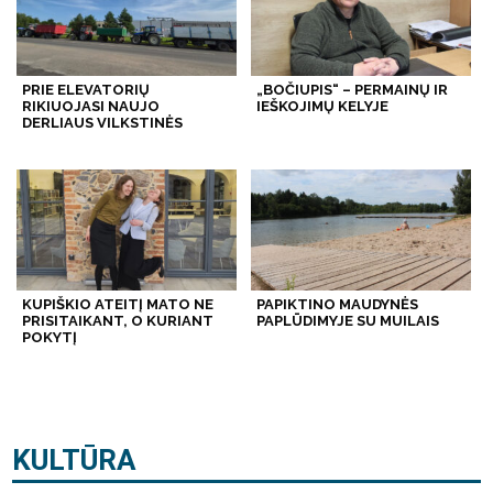
PRIE ELEVATORIŲ
„BOČIUPIS“ – PERMAINŲ IR
RIKIUOJASI NAUJO
IEŠKOJIMŲ KELYJE
DERLIAUS VILKSTINĖS
KUPIŠKIO ATEITĮ MATO NE
PAPIKTINO MAUDYNĖS
PRISITAIKANT, O KURIANT
PAPLŪDIMYJE SU MUILAIS
POKYTĮ
KULTŪRA