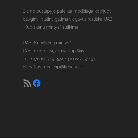
Šiame puslapyje pateiktą medžiagą kopijuoti,
dauginti, platinti galima tik gavus raštišką UAB
„Kupiškėnų mintys“ sutikimą.
UAB „Kupiškėnų mintys“,
Gedimino g. 19, 40114 Kupiškis
Tel. +370 605 19 399, +370 612 57 157.
El. paštas
redakcija@kmintys.lt