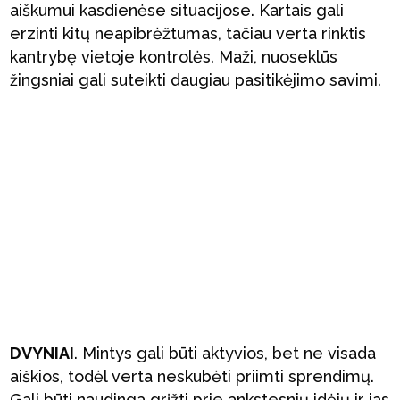
aiškumui kasdienėse situacijose. Kartais gali
erzinti kitų neapibrėžtumas, tačiau verta rinktis
kantrybę vietoje kontrolės. Maži, nuoseklūs
žingsniai gali suteikti daugiau pasitikėjimo savimi.
DVYNIAI
. Mintys gali būti aktyvios, bet ne visada
aiškios, todėl verta neskubėti priimti sprendimų.
Gali būti naudinga grįžti prie ankstesnių idėjų ir jas