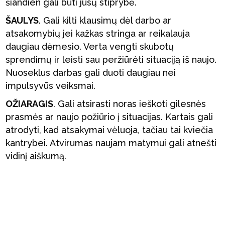
šiandien gali būti jūsų stiprybė.
ŠAULYS
. Gali kilti klausimų dėl darbo ar
atsakomybių jei kažkas stringa ar reikalauja
daugiau dėmesio. Verta vengti skubotų
sprendimų ir leisti sau peržiūrėti situaciją iš naujo.
Nuoseklus darbas gali duoti daugiau nei
impulsyvūs veiksmai.
OŽIARAGIS
. Gali atsirasti noras ieškoti gilesnės
prasmės ar naujo požiūrio į situacijas. Kartais gali
atrodyti, kad atsakymai vėluoja, tačiau tai kviečia
kantrybei. Atvirumas naujam matymui gali atnešti
vidinį aiškumą.