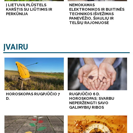
Į LIETUVĄ PLŪSTELS
NEMOKAMAS
KARŠTIS SU LIŪTIMIS IR
ELEKTRONIKOS IR BUITINĖS
PERKŪNIJA
TECHNIKOS IŠVEŽIMAS
PANEVĖŽIO, ŠIAULIŲ IR
TELŠIŲ RAJONUOSE
ĮVAIRU
HOROSKOPAS RUGPJŪČIO 7
RUGPJŪČIO 6 D.
D.
HOROSKOPAS: SVARBU
NEPERŽENGTI SAVO
GALIMYBIŲ RIBOS