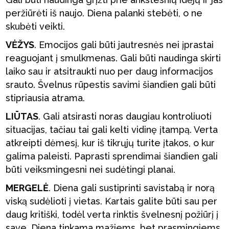
peržiūrėti iš naujo. Diena palanki stebėti, o ne
skubėti veikti.
VĖŽYS
. Emocijos gali būti jautresnės nei įprastai
reaguojant į smulkmenas. Gali būti naudinga skirti
laiko sau ir atsitraukti nuo per daug informacijos
srauto. Švelnus rūpestis savimi šiandien gali būti
stipriausia atrama.
LIŪTAS
. Gali atsirasti noras daugiau kontroliuoti
situacijas, tačiau tai gali kelti vidinę įtampą. Verta
atkreipti dėmesį, kur iš tikrųjų turite įtakos, o kur
galima paleisti. Paprasti sprendimai šiandien gali
būti veiksmingesni nei sudėtingi planai.
MERGELĖ
. Diena gali sustiprinti savistabą ir norą
viską sudėlioti į vietas. Kartais galite būti sau per
daug kritiški, todėl verta rinktis švelnesnį požiūrį į
save. Diena tinkama mažiems, bet prasmingiems