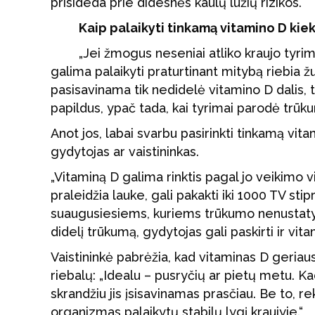
prisideda prie didesnės kaulų lūžių rizikos.
Kaip palaikyti tinkamą vitamino D kiek
„Jei žmogus neseniai atliko kraujo tyri
galima palaikyti praturtinant mitybą riebia žu
pasisavinama tik nedidelė vitamino D dalis,
papildus, ypač tada, kai tyrimai parodė trūku
Anot jos, labai svarbu pasirinkti tinkamą vitam
gydytojas ar vaistininkas.
„Vitaminą D galima rinktis pagal jo veikimo 
praleidžia lauke, gali pakakti iki 1000 TV s
suaugusiesiems, kuriems trūkumo nenustatyta
didelį trūkumą, gydytojas gali paskirti ir vit
Vaistininkė pabrėžia, kad vitaminas D geriaus
riebalų: „Idealu – pusryčių ar pietų metu. Ka
skrandžiu jis įsisavinamas prasčiau. Be to,
organizmas palaikytų stabilų lygį kraujyje.“