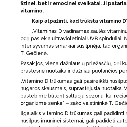
fizinei, bet ir emocinei sveikatai. Ji patar
vitamino.
Kaip atpažinti, kad trūksta vitamino D
„Vitaminas D vadinamas saulės vitaminu 
odą pasiekia ultravioletiniai UVB spinduliai.
intensyvumas smarkiai susilpnėja, tad organi
T. Gečienė.
Pasak jos, viena dažniausių priežasčių, dėl ku
prastesnė nuotaika ir dažniau puolančios per
„Vitamino D trūkumas gali pasireikšti nusilp
nugaros skausmais, suprastėjusia nuotaika.
pastebime būtent šaltuoju sezonu, kai rečia
organizme senka“, – sako vaistininkė T. Geči
Ilgalaikis vitamino D trūkumas gali padidinti
nusilpus imuninei sistemai, gali padidėti autoi