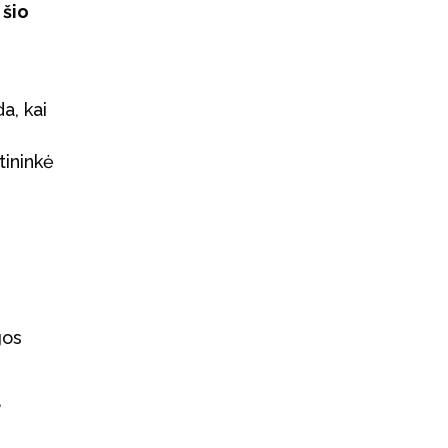
 šio
a, kai
tininkė
gos
,