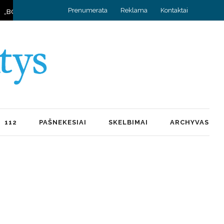
Prenumerata
Reklama
Kontaktai
NŲ IR IEŠKOJIMŲ KELYJE
KUPIŠKIO ATEITĮ MATO NE PRISITAIKANT,
112
PAŠNEKESIAI
SKELBIMAI
ARCHYVAS