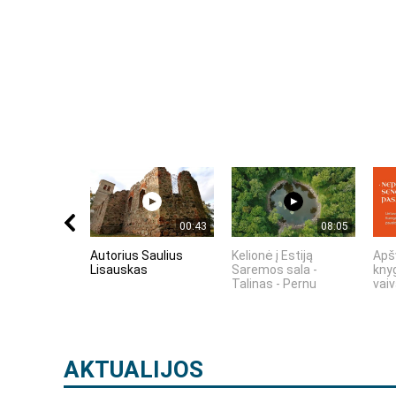
00:43
08:05
Autorius Saulius
Kelionė į Estiją
Apš
Lisauskas
Saremos sala -
kny
Talinas - Pernu
vaiv
AKTUALIJOS