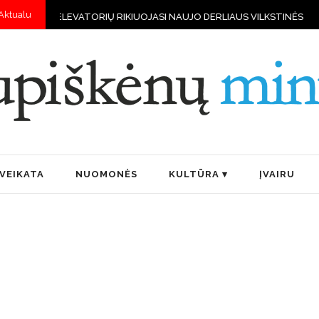
Aktualu
IŲ RIKIUOJASI NAUJO DERLIAUS VILKSTINĖS
„BOČIUPIS“ – PERMAI
VEIKATA
NUOMONĖS
KULTŪRA
ĮVAIRU