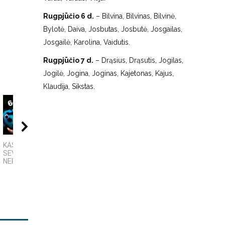
Rugpjūčio 6 d.
– Bilvina, Bilvinas, Bilvinė,
Bylotė, Daiva, Josbutas, Josbutė, Josgailas,
Josgailė, Karolina, Vaidutis.
Rugpjūčio 7 d.
– Drąsius, Drąsutis, Jogilas,
Jogilė, Jogina, Joginas, Kajetonas, Kajus,
Klaudija, Sikstas.
08:01
01:39
00:
KAS TAS „SIX-
Panevėžys | Senvagė
Autorius Edgaras
SEVEN“?
Mascinskas
NEPAAIŠKINAMAS...