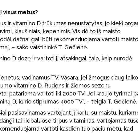
į visus metus?
mus ir vitamino D trūkumas nenustatytas, jo kiekį org
vimi, kiaušiniais, kepenimis. Vis dėlto iš maisto
 todėl dažnai gali būti rekomenduojama vartoti maist
mą“, – sako vaistininkė T. Gečienė.
ino D dozę ir vartoti jį atsakingai, taip, kaip nurodė
vienetus, vadinamus TV. Vasarą, jei žmogus daug laiko
tiprumo vitamino D. Rudens ir žiemos sezonu
, patariama vartoti iki 2000 TV. Jei kraujo tyrimai 
aminą D, kurio stiprumas 4000 TV“, – teigia T. Gečienė.
iai pasisavinamas vartojant jį kartu su maistu, kuriam
dangi tai riebaluose tirpus vitaminas, vartojamas tuš
 rekomenduojama vartoti kasdien tuo pačiu metu, kad