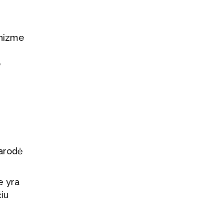
anizme
o
parodė
e yra
čiu