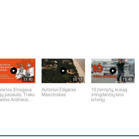
31:40
00:17
15:45
vietos žmogaus
Autorius Edgaras
10 įtemptų, kraują
gų pasaulis: Traku
Mascinskas
stingdančių kino
ados Andriaus...
istorijų