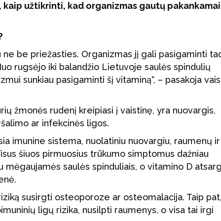
ia, kaip užtikrinti, kad organizmas gautų pakankamai
?
ne be priežasties. Organizmas jį gali pasigaminti tad
 Nuo rugsėjo iki balandžio Lietuvoje saulės spindulių
zmui sunkiau pasigaminti šį vitaminą“, – pasakoja vais
rių žmonės rudenį kreipiasi į vaistinę, yra nuovargis,
šalimo ar infekcinės ligos.
usia imunine sistema, nuolatiniu nuovargiu, raumenų ir
 Visus šiuos pirmuosius trūkumo simptomus dažniau
u mėgaujamės saulės spinduliais, o vitamino D atsar
enė.
 riziką susirgti osteoporoze ar osteomalacija. Taip pat
muninių ligų rizika, nusilpti raumenys, o visa tai irgi