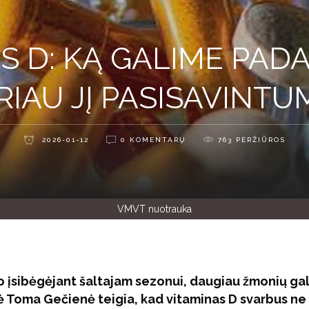
S D: KĄ GALIME PADA
RIAU JĮ PASISAVINTU
2026-01-12
0 KOMENTARŲ
763
PERŽIŪROS
VMVT nuotrauka
o įsibėgėjant šaltajam sezonui, daugiau žmonių gal
kė Toma Gečienė teigia, kad vitaminas D svarbus ne 