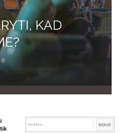
RYTI, KAD
ME?
i
Paieška
Ieškoti
tik