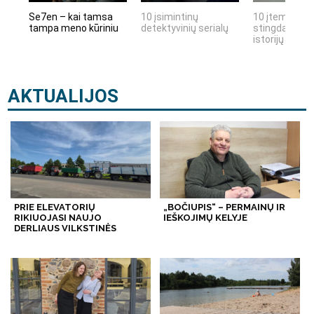
Se7en – kai tamsa
10 įsimintinų
10 įtemptų, k
tampa meno kūriniu
detektyvinių serialų
stingdančių k
istorijų
AKTUALIJOS
PRIE ELEVATORIŲ
„BOČIUPIS“ – PERMAINŲ IR
RIKIUOJASI NAUJO
IEŠKOJIMŲ KELYJE
DERLIAUS VILKSTINĖS