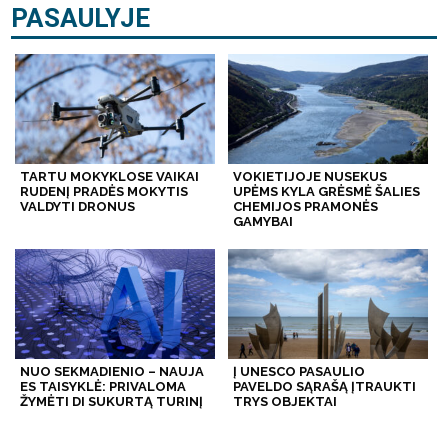
PASAULYJE
TARTU MOKYKLOSE VAIKAI
VOKIETIJOJE NUSEKUS
RUDENĮ PRADĖS MOKYTIS
UPĖMS KYLA GRĖSMĖ ŠALIES
VALDYTI DRONUS
CHEMIJOS PRAMONĖS
GAMYBAI
NUO SEKMADIENIO – NAUJA
Į UNESCO PASAULIO
ES TAISYKLĖ: PRIVALOMA
PAVELDO SĄRAŠĄ ĮTRAUKTI
ŽYMĖTI DI SUKURTĄ TURINĮ
TRYS OBJEKTAI