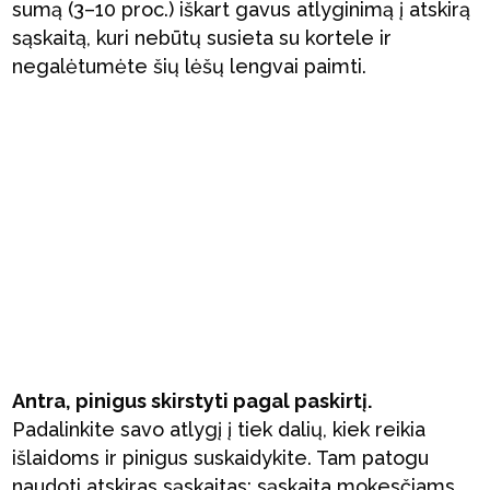
sumą (3–10 proc.) iškart gavus atlyginimą į atskirą
sąskaitą, kuri nebūtų susieta su kortele ir
negalėtumėte šių lėšų lengvai paimti.
Antra, pinigus skirstyti pagal paskirtį.
Padalinkite savo atlygį į tiek dalių, kiek reikia
išlaidoms ir pinigus suskaidykite. Tam patogu
naudoti atskiras sąskaitas: sąskaita mokesčiams,