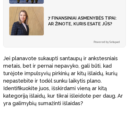
7 FINANSINIAI ASMENYBĖS TIPAI:
AR ŽINOTE, KURIS ESATE JŪS?
Powered by Setupad
Jei planavote sukaupti santaupų ir ankstesniais
metais, bet ir pernai nepavyko, gali būti, kad
turėjote impulsyvių pirkinių ar kitų išlaidų, kurių
nepastebite ir todėl sunku laikytis plano.
Identifikuokite juos, išskirdami vieną ar kitą
kategoriją išlaidų, kur tikrai išleidote per daug. Ar
yra galimybių sumažinti išlaidas?