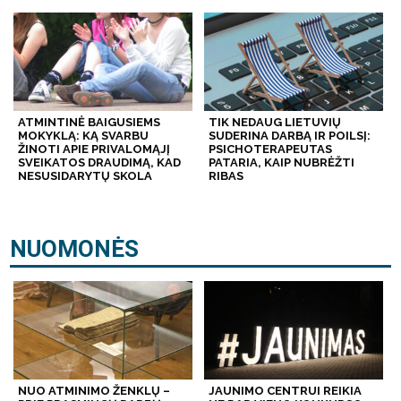
ATMINTINĖ BAIGUSIEMS
TIK NEDAUG LIETUVIŲ
MOKYKLĄ: KĄ SVARBU
SUDERINA DARBĄ IR POILSĮ:
ŽINOTI APIE PRIVALOMĄJĮ
PSICHOTERAPEUTAS
SVEIKATOS DRAUDIMĄ, KAD
PATARIA, KAIP NUBRĖŽTI
NESUSIDARYTŲ SKOLA
RIBAS
NUOMONĖS
NUO ATMINIMO ŽENKLŲ –
JAUNIMO CENTRUI REIKIA