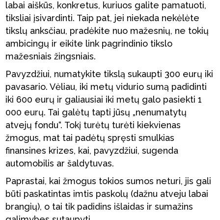
labai aiškūs, konkretus, kuriuos galite pamatuoti,
tiksliai įsivardinti. Taip pat, jei niekada nekėlėte
tikslų anksčiau, pradėkite nuo mažesnių, ne tokių
ambicingų ir eikite link pagrindinio tikslo
mažesniais žingsniais.
Pavyzdžiui, numatykite tikslą sukaupti 300 eurų iki
pavasario. Vėliau, iki metų vidurio sumą padidinti
iki 600 eurų ir galiausiai iki metų galo pasiekti 1
000 eurų. Tai galėtų tapti jūsų „nenumatytų
atvejų fondu“. Tokį turėtų turėti kiekvienas
žmogus, mat tai padėtų spręsti smulkias
finansines krizes, kai, pavyzdžiui, sugenda
automobilis ar šaldytuvas.
Paprastai, kai žmogus tokios sumos neturi, jis gali
būti paskatintas imtis paskolų (dažnu atveju labai
brangių), o tai tik padidins išlaidas ir sumažins
galimybes sutaupyti.