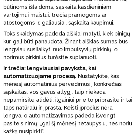
būtinoms išlaidoms, sąskaita kasdieniniam
vartojimui maistui, trečia pramogoms ar
atostogoms ir, galiausiai, sąskaita kaupimui.
Toks skaidymas padeda aiškiai matyti, kiek pinigų
kur gali būti panaudota. Žinant aiškias sumas bus
lengviau susilaikyti nuo impulsyvių pirkinių, o
norimus pirkinius turėsite suplanuoti.
Ir trečia: lengviausiai pavyksta, kai
automatizuojame procesą.
Nustatykite, kas
mėnesį automatinius pervedimus į konkrečias
sąskaitas, vos gavus atlygį, taip niekada
nepamiršite atidėti, ilgainiui prie to priprasite ir tai
taps natūralu ir įprasta. Keisti įpročius nėra
lengva, o automatizavimas padeda išvengti
pasiteisinimų: „gal šį mėnesį netaupysiu, nes noriu
kažką nusipirkti“.