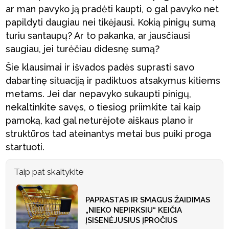
ar man pavyko ją pradėti kaupti, o gal pavyko net
papildyti daugiau nei tikėjausi. Kokią pinigų sumą
turiu santaupų? Ar to pakanka, ar jausčiausi
saugiau, jei turėčiau didesnę sumą?
Šie klausimai ir išvados padės suprasti savo
dabartinę situaciją ir padiktuos atsakymus kitiems
metams. Jei dar nepavyko sukaupti pinigų,
nekaltinkite savęs, o tiesiog priimkite tai kaip
pamoką, kad gal neturėjote aiškaus plano ir
struktūros tad ateinantys metai bus puiki proga
startuoti.
Taip pat skaitykite
PAPRASTAS IR SMAGUS ŽAIDIMAS
„NIEKO NEPIRKSIU“ KEIČIA
ĮSISENĖJUSIUS ĮPROČIUS