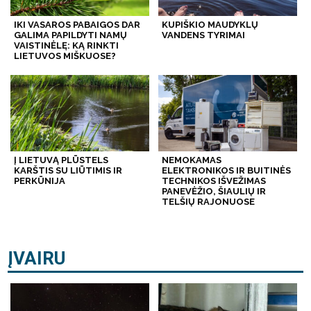
IKI VASAROS PABAIGOS DAR
KUPIŠKIO MAUDYKLŲ
GALIMA PAPILDYTI NAMŲ
VANDENS TYRIMAI
VAISTINĖLĘ: KĄ RINKTI
LIETUVOS MIŠKUOSE?
Į LIETUVĄ PLŪSTELS
NEMOKAMAS
KARŠTIS SU LIŪTIMIS IR
ELEKTRONIKOS IR BUITINĖS
PERKŪNIJA
TECHNIKOS IŠVEŽIMAS
PANEVĖŽIO, ŠIAULIŲ IR
TELŠIŲ RAJONUOSE
ĮVAIRU