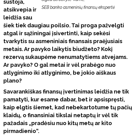
sustoja,
SEB banko asmeninių finansų ekspertė
atsikvepia ir
leidžia sau
šiek tiek daugiau poilsio. Tai proga pažvelgti
atgal ir sąžiningai įsivertinti, kaip sekėsi
tvarkytis su asmeniniais finansais praėjusiais
metais. Ar pavyko laikytis biudžeto? Kokį
rezervą sukaupėme nenumatytiems atvejams.
Ar pavyko? O gal metai ir vėl prabėgo nuo
atlyginimo iki atlyginimo, be jokio aiškaus
plano?
Savarankiškas finansų įvertinimas leidžia ne tik
pamatyti, kur esame dabar, bet ir apsispręsti,
kaip elgtis šiemet, kad nebekartotume tų pačių
klaidų, o finansiniai tikslai netaptų ir vėl tik
pažadais „pradėsiu nuo kitų metų ar kito
pirmadienio“.