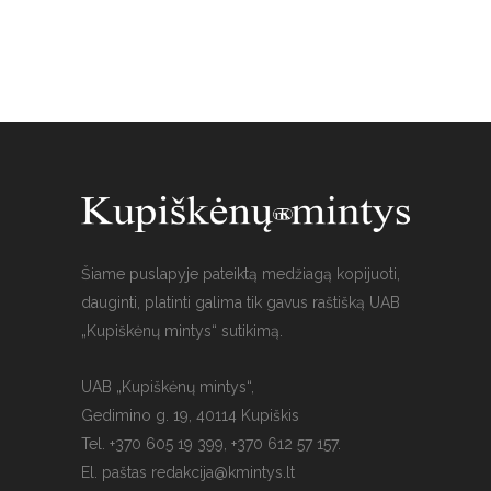
Šiame puslapyje pateiktą medžiagą kopijuoti,
dauginti, platinti galima tik gavus raštišką UAB
„Kupiškėnų mintys“ sutikimą.
UAB „Kupiškėnų mintys“,
Gedimino g. 19, 40114 Kupiškis
Tel. +370 605 19 399, +370 612 57 157.
El. paštas
redakcija@kmintys.lt