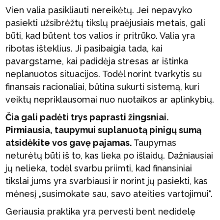
Vien valia pasikliauti nereikėtų. Jei nepavyko
pasiekti užsibrėžtų tikslų praėjusiais metais, gali
būti, kad būtent tos valios ir pritrūko. Valia yra
ribotas išteklius. Ji pasibaigia tada, kai
pavargstame, kai padidėja stresas ar ištinka
neplanuotos situacijos. Todėl norint tvarkytis su
finansais racionaliai, būtina sukurti sistemą, kuri
veiktų nepriklausomai nuo nuotaikos ar aplinkybių.
Čia gali padėti trys paprasti žingsniai.
Pirmiausia, taupymui suplanuotą pinigų sumą
atsidėkite vos gavę pajamas.
Taupymas
neturėtų būti iš to, kas lieka po išlaidų. Dažniausiai
jų nelieka, todėl svarbu priimti, kad finansiniai
tikslai jums yra svarbiausi ir norint jų pasiekti, kas
mėnesį „susimokate sau, savo ateities vartojimui“.
Geriausia praktika yra pervesti bent nedidelę