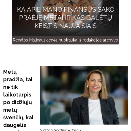
KĄ APIE MANO FINANSUS SAKO
PRAĖJĘ METAI IR KAS GALĖTŲ
KEISTIS NAUJAISIAIS
Renatos Malinauskienės nuotrauka iš redakcijos archyvo
Metų
pradžia, tai
ne tik
laikotarpis
po didžiųjų
metų
švenčių, kai
daugelis
Sigita Strockytė-Varnė,