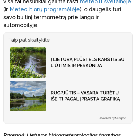
visa tai nesunkiai galima rasti
meteo.lt svetainėje
(ir
Meteo.lt orų programėlėje
), o daugelis turi
savo buitinį termometrą prie lango ir
automobilyje.
Taip pat skaitykite
Į LIETUVĄ PLŪSTELS KARŠTIS SU
LIŪTIMIS IR PERKŪNIJA
RUGPJŪTIS – VASARA TURĖTŲ
IŠEITI PAGAL ĮPRASTĄ GRAFIKĄ
Powered by Setupad
Parengė: Lietuvos hidrometeorologijos tarnybos