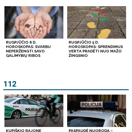
RUGPJŪČIO 6 D.
RUGPJŪČIO 5 D.
HOROSKOPAS: SVARBU
HOROSKOPAS: SPRENDIMUS
NEPERŽENGTI SAVO
VERTA PRADĖTI NUO MAŽO
GALIMYBIŲ RIBOS
ŽINGSNIO
112
KUPIŠKIO RAJONE
PASPAUDĖ NUORODĄ –