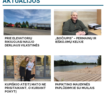
AKTUALIJOS
PRIE ELEVATORIŲ
„BOČIUPIS“ – PERMAINŲ IR
RIKIUOJASI NAUJO
IEŠKOJIMŲ KELYJE
DERLIAUS VILKSTINĖS
KUPIŠKIO ATEITĮ MATO NE
PAPIKTINO MAUDYNĖS
PRISITAIKANT, O KURIANT
PAPLŪDIMYJE SU MUILAIS
POKYTĮ