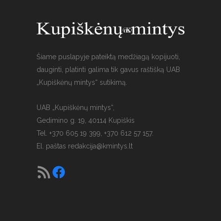
Šiame puslapyje pateiktą medžiagą kopijuoti,
dauginti, platinti galima tik gavus raštišką UAB
„Kupiškėnų mintys“ sutikimą.
UAB „Kupiškėnų mintys“,
Gedimino g. 19, 40114 Kupiškis
Tel. +370 605 19 399, +370 612 57 157.
El. paštas
redakcija@kmintys.lt