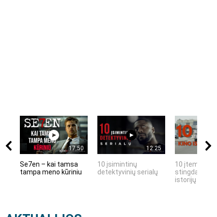
17:50
12:25
Se7en – kai tamsa
10 įsimintinų
10 įtemptų, k
tampa meno kūriniu
detektyvinių serialų
stingdančių k
istorijų