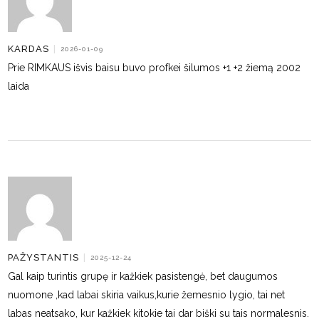
KARDAS
|
2026-01-09
Prie RIMKAUS išvis baisu buvo profkei šilumos +1 +2 žiemą 2002
laida
PAŽYSTANTIS
|
2025-12-24
Gal kaip turintis grupę ir kažkiek pasistengė, bet daugumos
nuomone ,kad labai skiria vaikus,kurie žemesnio lygio, tai net
labas neatsako, kur kažkiek kitokie tai dar biški su tais normalesnis.