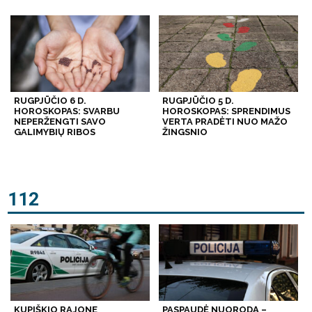
RUGPJŪČIO 6 D.
RUGPJŪČIO 5 D.
HOROSKOPAS: SVARBU
HOROSKOPAS: SPRENDIMUS
NEPERŽENGTI SAVO
VERTA PRADĖTI NUO MAŽO
GALIMYBIŲ RIBOS
ŽINGSNIO
112
KUPIŠKIO RAJONE
PASPAUDĖ NUORODĄ –