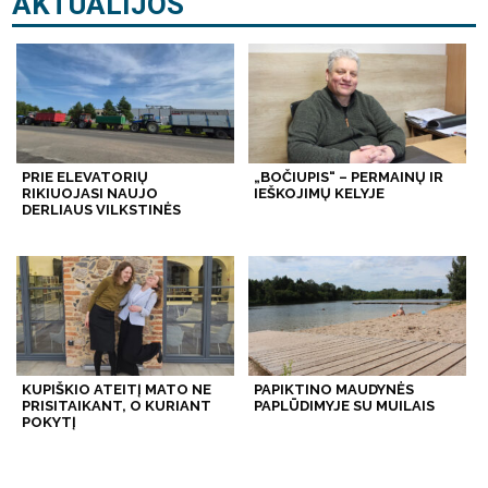
AKTUALIJOS
PRIE ELEVATORIŲ
„BOČIUPIS“ – PERMAINŲ IR
RIKIUOJASI NAUJO
IEŠKOJIMŲ KELYJE
DERLIAUS VILKSTINĖS
KUPIŠKIO ATEITĮ MATO NE
PAPIKTINO MAUDYNĖS
PRISITAIKANT, O KURIANT
PAPLŪDIMYJE SU MUILAIS
POKYTĮ