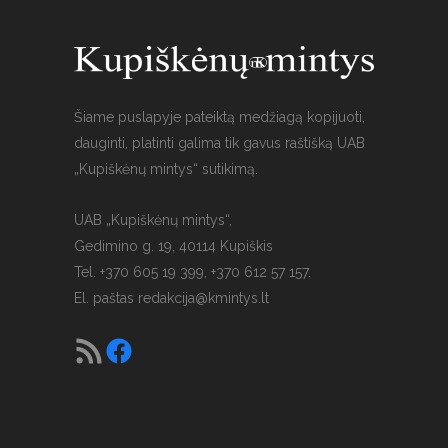
Šiame puslapyje pateiktą medžiagą kopijuoti,
dauginti, platinti galima tik gavus raštišką UAB
„Kupiškėnų mintys“ sutikimą.
UAB „Kupiškėnų mintys“,
Gedimino g. 19, 40114 Kupiškis
Tel. +370 605 19 399, +370 612 57 157.
El. paštas
redakcija@kmintys.lt