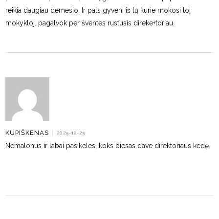
reikia daugiau demesio, Ir pats gyveni iš tų kurie mokosi toj
mokykloj. pagalvok per šventes rustusis direke+toriau.
KUPIŠKENAS
|
2025-12-23
Nemalonus ir labai pasikeles, koks biesas dave direktoriaus kedę