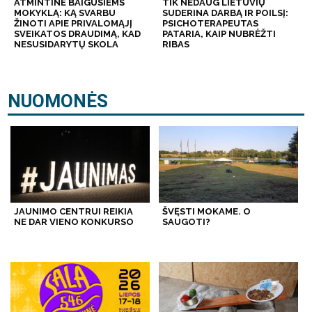
ATMINTINĖ BAIGUSIEMS
TIK NEDAUG LIETUVIŲ
MOKYKLĄ: KĄ SVARBU
SUDERINA DARBĄ IR POILSĮ:
ŽINOTI APIE PRIVALOMĄJĮ
PSICHOTERAPEUTAS
SVEIKATOS DRAUDIMĄ, KAD
PATARIA, KAIP NUBRĖŽTI
NESUSIDARYTŲ SKOLA
RIBAS
NUOMONĖS
JAUNIMO CENTRUI REIKIA
ŠVĘSTI MOKAME. O
NE DAR VIENO KONKURSO
SAUGOTI?