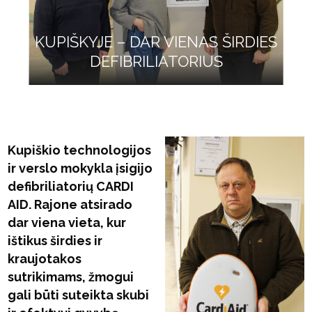
KUPIŠKYJE – DAR VIENAS ŠIRDIES
DEFIBRILIATORIUS
Kupiškio technologijos
ir verslo mokykla įsigijo
defibriliatorių CARDI
AID. Rajone atsirado
dar viena vieta, kur
ištikus širdies ir
kraujotakos
sutrikimams, žmogui
gali būti suteikta skubi