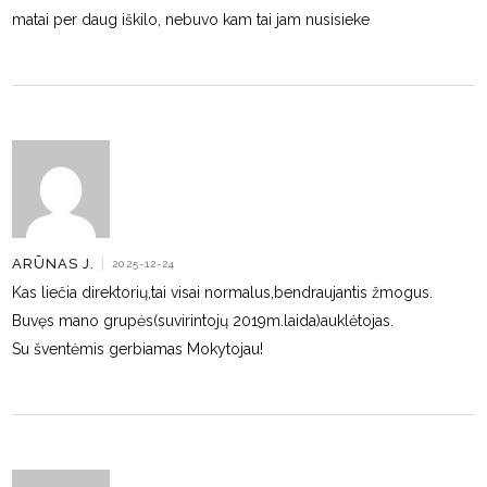
matai per daug iškilo, nebuvo kam tai jam nusisieke
ARŪNAS J.
|
2025-12-24
Kas liečia direktorių,tai visai normalus,bendraujantis žmogus.
Buvęs mano grupės(suvirintojų 2019m.laida)auklėtojas.
Su šventėmis gerbiamas Mokytojau!