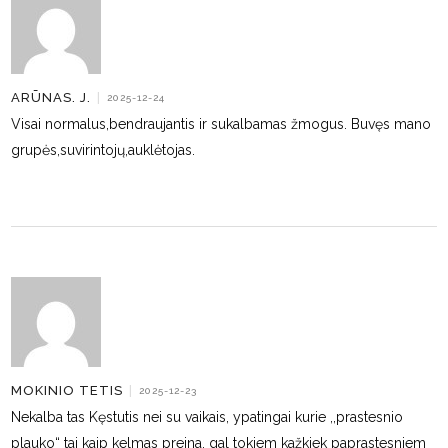
ARŪNAS. J.
|
2025-12-24
Visai normalus,bendraujantis ir sukalbamas žmogus. Buvęs mano
grupės,suvirintojų,auklėtojas.
MOKINIO TETIS
|
2025-12-23
Nekalba tas Kęstutis nei su vaikais, ypatingai kurie ,,prastesnio
plauko“ tai kaip kelmas preina, gal tokiem kažkiek paprastesniem