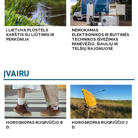
Į LIETUVĄ PLŪSTELS
NEMOKAMAS
KARŠTIS SU LIŪTIMIS IR
ELEKTRONIKOS IR BUITINĖS
PERKŪNIJA
TECHNIKOS IŠVEŽIMAS
PANEVĖŽIO, ŠIAULIŲ IR
TELŠIŲ RAJONUOSE
ĮVAIRU
HOROSKOPAS RUGPJŪČIO 8
HOROSKOPAS RUGPJŪČIO 7
D.
D.