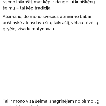
rajono laikraštį, mat kėp ir daugeliui kupiškėnų
šeimų – tai kėp tradicija.
Atsimanu, do mono švėsaus atminimo babai
poštinykė atnašdavo šitų laikraštį, vėliau tėvėlių
gryčioj visadu matydavau.
Tai ir mono visa šeima išnagrinėjam no pirmo lig