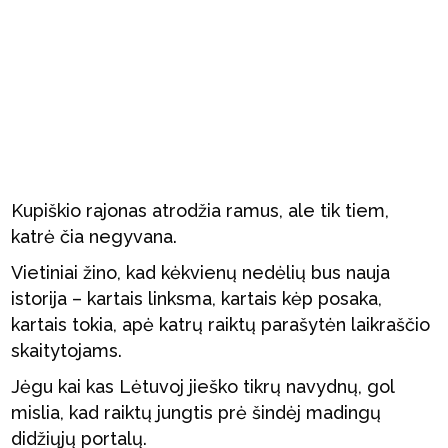
Kupiškio rajonas atrodžia ramus, ale tik tiem,
katrė čia negyvana.
Vietiniai žino, kad kėkvienų nedėlių bus nauja
istorija – kartais linksma, kartais kėp posaka,
kartais tokia, apė katrų raiktų parašytėn laikraščio
skaitytojams.
Jėgu kai kas Lėtuvoj jieško tikrų navydnų, gol
mislia, kad raiktų jungtis prė šindėj madingų
didžiųjų portalų.