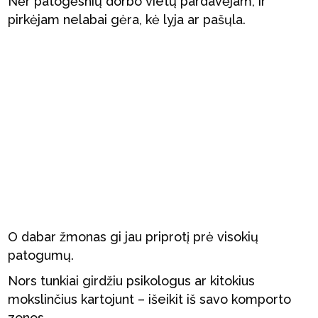
Nėr patogėsnių dorbo vietų pardavėjam, ir
pirkėjam nelabai gėra, kė lyja ar pašųla.
O dabar žmonas gi jau priprotį prė visokių
patogumų.
Nors tunkiai girdžiu psikologus ar kitokius
mokslinčius kartojunt – išeikit iš savo komporto
zonos.