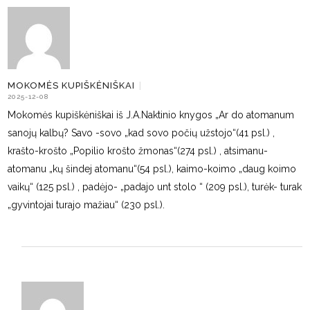
MOKOMĖS KUPIŠKĖNIŠKAI
|
2025-12-08
Mokomės kupiškėniškai iš J.A.Naktinio knygos „Ar do atomanum
sanojų kalbų? Savo -sovo „kad sovo počių užstojo“(41 psl.) ,
krašto-krošto „Popilio krošto žmonas“(274 psl.) , atsimanu-
atomanu „kų šindej atomanu“(54 psl.), kaimo-koimo „daug koimo
vaikų“ (125 psl.) , padėjo- „padajo unt stolo “ (209 psl.), turėk- turak
„gyvintojai turajo mažiau“ (230 psl.).