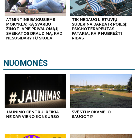
ATMINTINĖ BAIGUSIEMS
TIK NEDAUG LIETUVIŲ
MOKYKLĄ: KĄ SVARBU
SUDERINA DARBĄ IR POILSĮ:
ŽINOTI APIE PRIVALOMĄJĮ
PSICHOTERAPEUTAS
SVEIKATOS DRAUDIMĄ, KAD
PATARIA, KAIP NUBRĖŽTI
NESUSIDARYTŲ SKOLA
RIBAS
NUOMONĖS
JAUNIMO CENTRUI REIKIA
ŠVĘSTI MOKAME. O
NE DAR VIENO KONKURSO
SAUGOTI?