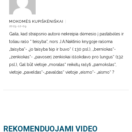
MOKOMĖS KUPIŠKĖNIŠKAI
|
2025-12-09
Gaila, kad straipsnio autorė nekreipia dėmesio į pastabėles ir
toliau rašo “ teisyba“, nors J.A.Naktinio knygoje rašoma
„taisyba“- „jo taisyba tėp ir buvo“ ( 130 psl.), „berniokas“-
„zenkiokas“- „pavoserį zenkiokai iššokdavo pro lungus“ (132
psl.), Gal būt vietoje „moralas“ reikėtų rašyti „pamokslas“,
vietoje „paveldas“-„pavaldas“ vietoje „eismo“- „aismo“ ?
REKOMENDUOJAMI VIDEO