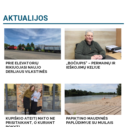
AKTUALIJOS
PRIE ELEVATORIŲ
„BOČIUPIS“ – PERMAINŲ IR
RIKIUOJASI NAUJO
IEŠKOJIMŲ KELYJE
DERLIAUS VILKSTINĖS
KUPIŠKIO ATEITĮ MATO NE
PAPIKTINO MAUDYNĖS
PRISITAIKANT, O KURIANT
PAPLŪDIMYJE SU MUILAIS
POKYTĮ