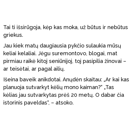
Tai ti išsirūgoja, kėp kas moka, už būtus ir nebūtus
griekus.
Jau kiek matų daugiausia pykčio sulaukia mūsų
keliai kelaliai. Jėgu suremontovo, blogai, mat
pirmiau raikė kitoj seniūnijoj, toj pasipilia žinovai –
ar teisėtai, ar pagal ailių.
Išeina baveik anikdotai. Anųdėn skaitau: „Ar kai kas
planuoja sutvarkyt kėlių mono kaiman?“ „Tas
kėlias jau sutvarkytas prėš 20 metų. O dabar čia
istorinis paveldas“, – atsoko.