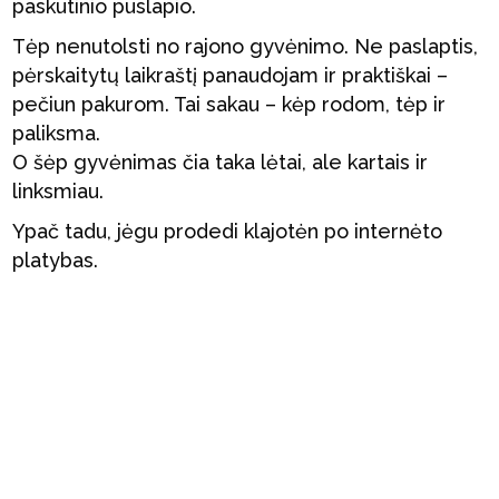
paskutinio puslapio.
Tėp nenutolsti no rajono gyvėnimo. Ne paslaptis,
pėrskaitytų laikraštį panaudojam ir praktiškai –
pečiun pakurom. Tai sakau – kėp rodom, tėp ir
paliksma.
O šėp gyvėnimas čia taka lėtai, ale kartais ir
linksmiau.
Ypač tadu, jėgu prodedi klajotėn po internėto
platybas.