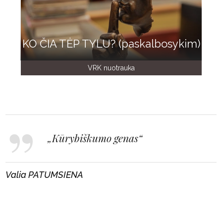
KO ČIA TĖP TYLU? (paskalbosykim)
VRK nuotrauka
„Kūrybiškumo genas“
Valia PATUMSIENA