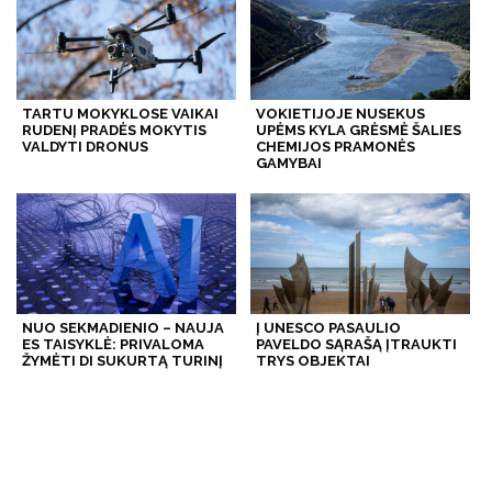
TARTU MOKYKLOSE VAIKAI
VOKIETIJOJE NUSEKUS
RUDENĮ PRADĖS MOKYTIS
UPĖMS KYLA GRĖSMĖ ŠALIES
VALDYTI DRONUS
CHEMIJOS PRAMONĖS
GAMYBAI
NUO SEKMADIENIO – NAUJA
Į UNESCO PASAULIO
ES TAISYKLĖ: PRIVALOMA
PAVELDO SĄRAŠĄ ĮTRAUKTI
ŽYMĖTI DI SUKURTĄ TURINĮ
TRYS OBJEKTAI