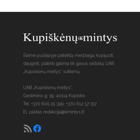
Šiame puslapyje pateiktą medžiagą kopijuoti,
dauginti, platinti galima tik gavus raštišką UAB
„Kupiškėnų mintys“ sutikimą.
UAB „Kupiškėnų mintys“,
Gedimino g. 19, 40114 Kupiškis
Tel. +370 605 19 399, +370 612 57 157.
El. paštas
redakcija@kmintys.lt