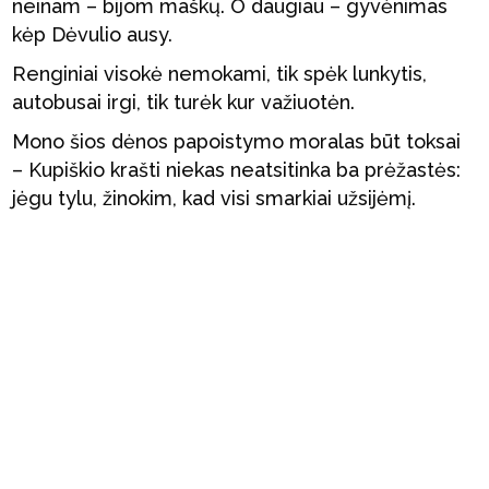
neinam – bijom maškų. O daugiau – gyvėnimas
kėp Dėvulio ausy.
Renginiai visokė nemokami, tik spėk lunkytis,
autobusai irgi, tik turėk kur važiuotėn.
Mono šios dėnos papoistymo moralas būt toksai
– Kupiškio krašti niekas neatsitinka ba prėžastės:
jėgu tylu, žinokim, kad visi smarkiai užsijėmį.