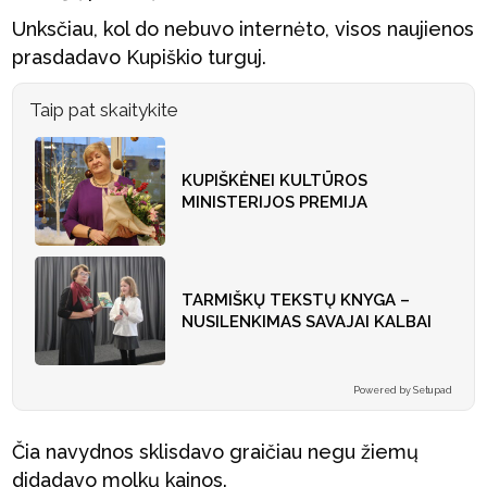
Unksčiau, kol do nebuvo internėto, visos naujienos
prasdadavo Kupiškio turguj.
Taip pat skaitykite
KUPIŠKĖNEI KULTŪROS
MINISTERIJOS PREMIJA
TARMIŠKŲ TEKSTŲ KNYGA –
NUSILENKIMAS SAVAJAI KALBAI
Powered by Setupad
Čia navydnos sklisdavo graičiau negu žiemų
didadavo molkų kainos.