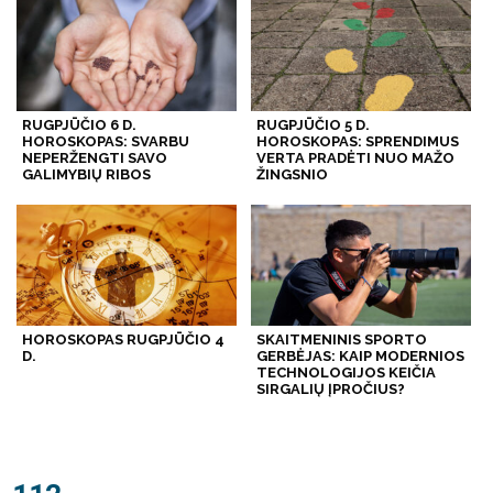
RUGPJŪČIO 6 D.
RUGPJŪČIO 5 D.
HOROSKOPAS: SVARBU
HOROSKOPAS: SPRENDIMUS
NEPERŽENGTI SAVO
VERTA PRADĖTI NUO MAŽO
GALIMYBIŲ RIBOS
ŽINGSNIO
HOROSKOPAS RUGPJŪČIO 4
SKAITMENINIS SPORTO
D.
GERBĖJAS: KAIP MODERNIOS
TECHNOLOGIJOS KEIČIA
SIRGALIŲ ĮPROČIUS?