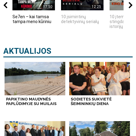
17:50
12:25
Se7en – kai tamsa
10 įsimintinų
10 įtemptų, k
tampa meno kūriniu
detektyvinių serialų
stingdančių k
istorijų
AKTUALIJOS
PAPIKTINO MAUDYNĖS
SODIETES SUKVIETĖ
PAPLŪDIMYJE SU MUILAIS
ŠEIMININKIŲ DIENA