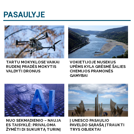
PASAULYJE
TARTU MOKYKLOSE VAIKAI
VOKIETIJOJE NUSEKUS
RUDENĮ PRADĖS MOKYTIS
UPĖMS KYLA GRĖSMĖ ŠALIES
VALDYTI DRONUS
CHEMIJOS PRAMONĖS
GAMYBAI
NUO SEKMADIENIO – NAUJA
Į UNESCO PASAULIO
ES TAISYKLĖ: PRIVALOMA
PAVELDO SĄRAŠĄ ĮTRAUKTI
ŽYMĖTI DI SUKURTĄ TURINĮ
TRYS OBJEKTAI