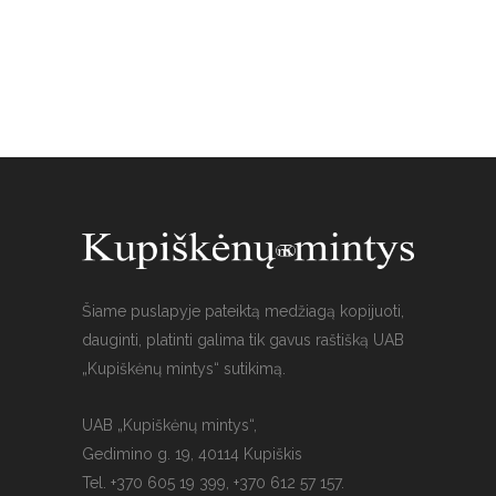
Šiame puslapyje pateiktą medžiagą kopijuoti,
dauginti, platinti galima tik gavus raštišką UAB
„Kupiškėnų mintys“ sutikimą.
UAB „Kupiškėnų mintys“,
Gedimino g. 19, 40114 Kupiškis
Tel. +370 605 19 399, +370 612 57 157.