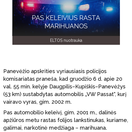
PAS KELEIVIUS RASTA
MARIHUANOS
ELTOS nuotrauka
Panevėžio apskrities vyriausiasis policijos
komisariatas praneša, kad gruodžio 6 d. apie 20
val. 55 min. kelyje Daugpilis–Kupiškis–Panevėžys
(53 km) sustabdytas automobilis „VW Passat“, kurį
vairavo vyras, gim. 2002 m.
Pas automobilio keleivį, gim. 2001 m., dalinės
apžiūros metu rastas folijos lankstinukas, kuriame,
galimai, narkotinė medžiaga – marihuana.