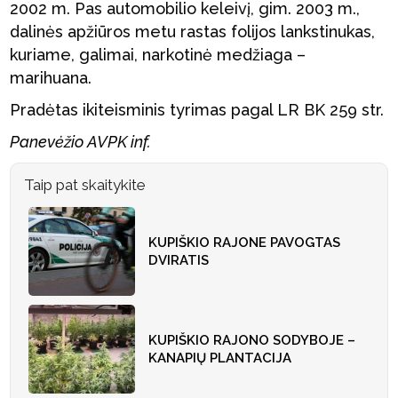
2002 m. Pas automobilio keleivį, gim. 2003 m.,
dalinės apžiūros metu rastas folijos lankstinukas,
kuriame, galimai, narkotinė medžiaga –
marihuana.
Pradėtas ikiteisminis tyrimas pagal LR BK 259 str.
Panevėžio AVPK inf.
Taip pat skaitykite
KUPIŠKIO RAJONE PAVOGTAS
DVIRATIS
KUPIŠKIO RAJONO SODYBOJE –
KANAPIŲ PLANTACIJA