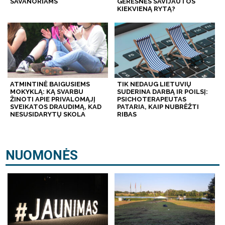
SAVANORIAMS
GERESNĖS SAVIJAUTOS
KIEKVIENĄ RYTĄ?
ATMINTINĖ BAIGUSIEMS
TIK NEDAUG LIETUVIŲ
MOKYKLĄ: KĄ SVARBU
SUDERINA DARBĄ IR POILSĮ:
ŽINOTI APIE PRIVALOMĄJĮ
PSICHOTERAPEUTAS
SVEIKATOS DRAUDIMĄ, KAD
PATARIA, KAIP NUBRĖŽTI
NESUSIDARYTŲ SKOLA
RIBAS
NUOMONĖS