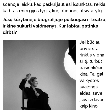
scenoje, aišku, kad paskui jautiesi išsunktas, reikia,
kad tas energijos lygis, kurį atiduodi, atsistatytų.
Jūsų kūrybinėje biografijoje puikuojasi ir teatre,
ir kine sukurti vaidmenys. Kur labiau patinka
dirbti?
Jei būčiau
priversta
rinktis vieną
sritį, turbūt
pasirinkčiau
kiną. Tai gal
vaikystės
svajonės
aidas, save
įsivaizdavau
kaip kino