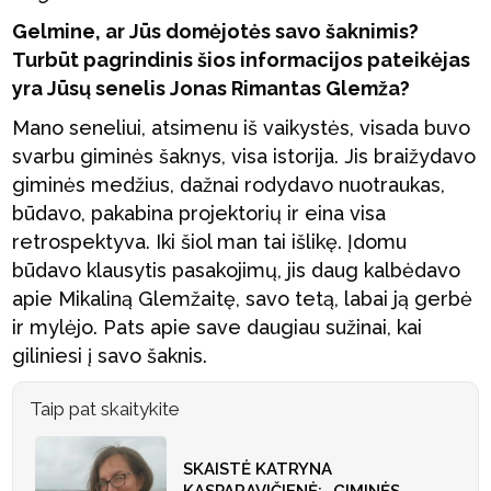
Gelmine, ar Jūs domėjotės savo šaknimis?
Turbūt pagrindinis šios informacijos pateikėjas
yra Jūsų senelis Jonas Rimantas Glemža?
Mano seneliui, atsimenu iš vaikystės, visada buvo
svarbu giminės šaknys, visa istorija. Jis braižydavo
giminės medžius, dažnai rodydavo nuotraukas,
būdavo, pakabina projektorių ir eina visa
retrospektyva. Iki šiol man tai išlikę. Įdomu
būdavo klausytis pasakojimų, jis daug kalbėdavo
apie Mikaliną Glemžaitę, savo tetą, labai ją gerbė
ir mylėjo. Pats apie save daugiau sužinai, kai
giliniesi į savo šaknis.
Taip pat skaitykite
SKAISTĖ KATRYNA