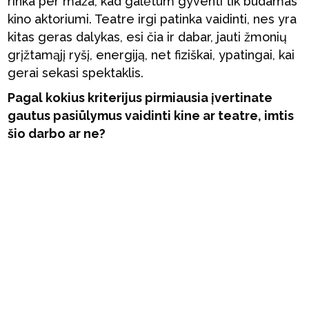
rinka per maža, kad galėtum gyventi tik būdamas
kino aktoriumi. Teatre irgi patinka vaidinti, nes yra
kitas geras dalykas, esi čia ir dabar, jauti žmonių
grįžtamąjį ryšį, energiją, net fiziškai, ypatingai, kai
gerai sekasi spektaklis.
Pagal kokius kriterijus pirmiausia įvertinate
gautus pasiūlymus vaidinti kine ar teatre, imtis
šio darbo ar ne?