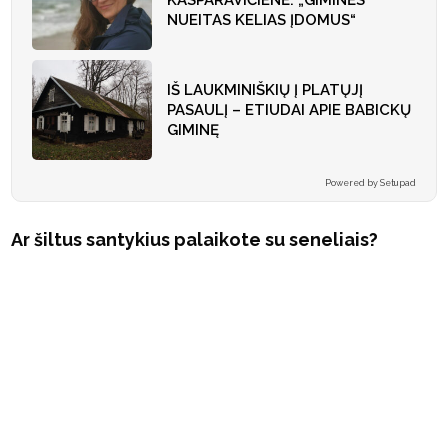
KASPARAVIČIENĖ: „GIMINĖS
NUEITAS KELIAS ĮDOMUS“
IŠ LAUKMINIŠKIŲ Į PLATŲJĮ
PASAULĮ – ETIUDAI APIE BABICKŲ
GIMINĘ
Powered by Setupad
Ar šiltus santykius palaikote su seneliais?