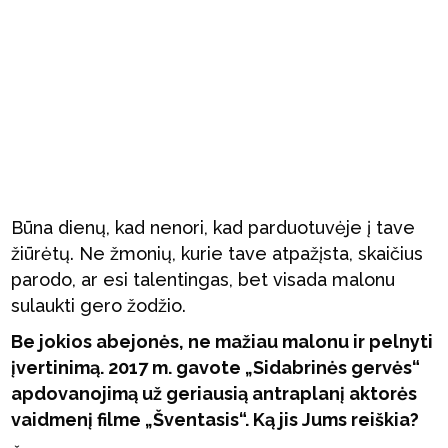
Būna dienų, kad nenori, kad parduotuvėje į tave
žiūrėtų. Ne žmonių, kurie tave atpažįsta, skaičius
parodo, ar esi talentingas, bet visada malonu
sulaukti gero žodžio.
Be jokios abejonės, ne mažiau malonu ir pelnyti
įvertinimą. 2017 m. gavote „Sidabrinės gervės“
apdovanojimą už geriausią antraplanį aktorės
vaidmenį filme „Šventasis“. Ką jis Jums reiškia?