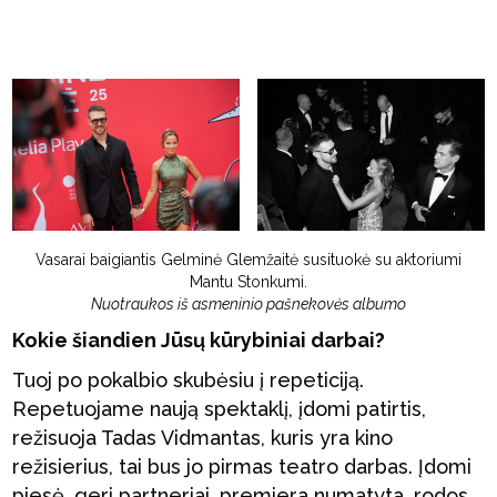
Vasarai baigiantis Gelminė Glemžaitė susituokė su aktoriumi
Mantu Stonkumi.
Nuotraukos iš asmeninio pašnekovės albumo
Kokie šiandien Jūsų kūrybiniai darbai?
Tuoj po pokalbio skubėsiu į repeticiją.
Repetuojame naują spektaklį, įdomi patirtis,
režisuoja Tadas Vidmantas, kuris yra kino
režisierius, tai bus jo pirmas teatro darbas. Įdomi
pjesė, geri partneriai, premjera numatyta, rodos,