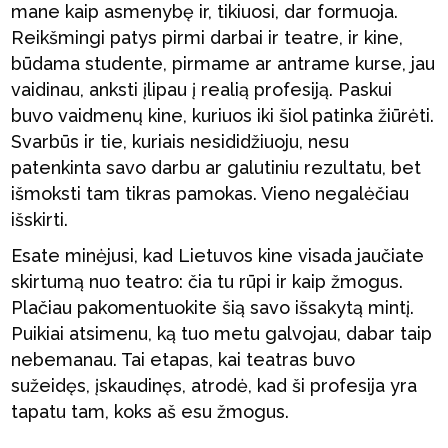
mane kaip asmenybę ir, tikiuosi, dar formuoja.
Reikšmingi patys pirmi darbai ir teatre, ir kine,
būdama studente, pirmame ar antrame kurse, jau
vaidinau, anksti įlipau į realią profesiją. Paskui
buvo vaidmenų kine, kuriuos iki šiol patinka žiūrėti.
Svarbūs ir tie, kuriais nesididžiuoju, nesu
patenkinta savo darbu ar galutiniu rezultatu, bet
išmoksti tam tikras pamokas. Vieno negalėčiau
išskirti.
Esate minėjusi, kad Lietuvos kine visada jaučiate
skirtumą nuo teatro: čia tu rūpi ir kaip žmogus.
Plačiau pakomentuokite šią savo išsakytą mintį.
Puikiai atsimenu, ką tuo metu galvojau, dabar taip
nebemanau. Tai etapas, kai teatras buvo
sužeidęs, įskaudinęs, atrodė, kad ši profesija yra
tapatu tam, koks aš esu žmogus.