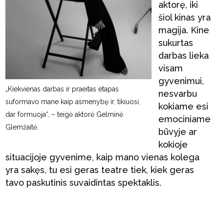
aktorę, iki
šiol kinas yra
magija. Kine
sukurtas
darbas lieka
visam
gyvenimui,
„Kiekvienas darbas ir praeitas etapas
nesvarbu
suformavo mane kaip asmenybę ir, tikiuosi,
kokiame esi
dar formuoja“, – teigė aktorė Gelminė
emociniame
Glemžaitė.
būvyje ar
kokioje
situacijoje gyvenime, kaip mano vienas kolega
yra sakęs, tu esi geras teatre tiek, kiek geras
tavo paskutinis suvaidintas spektaklis.