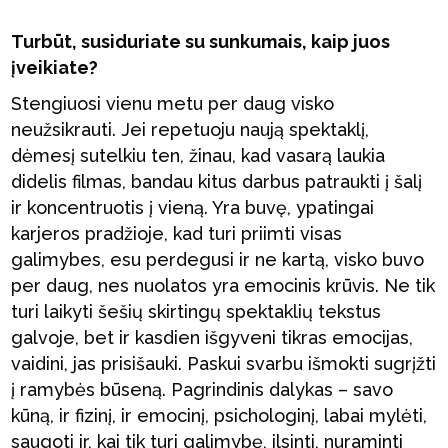
Turbūt, susiduriate su sunkumais, kaip juos
įveikiate?
Stengiuosi vienu metu per daug visko
neužsikrauti. Jei repetuoju naują spektaklį,
dėmesį sutelkiu ten, žinau, kad vasarą laukia
didelis filmas, bandau kitus darbus patraukti į šalį
ir koncentruotis į vieną. Yra buvę, ypatingai
karjeros pradžioje, kad turi priimti visas
galimybes, esu perdegusi ir ne kartą, visko buvo
per daug, nes nuolatos yra emocinis krūvis. Ne tik
turi laikyti šešių skirtingų spektaklių tekstus
galvoje, bet ir kasdien išgyveni tikras emocijas,
vaidini, jas prisišauki. Paskui svarbu išmokti sugrįžti
į ramybės būseną. Pagrindinis dalykas – savo
kūną, ir fizinį, ir emocinį, psichologinį, labai mylėti,
saugoti ir, kai tik turi galimybę, ilsinti, nuraminti