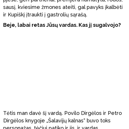
sausį, kviesime žmones ateiti, gal pavyks įkalbėti
ir Kupiškį įtraukti į gastrolių sąrašą.
Beje, labai retas Jūsų vardas. Kas jį sugalvojo?
Tėtis man davė šį vardą. Povilo Dirgėlos ir Petro
Dirgėlos knygoje „Šalavijų kalnas“ buvo toks
personažas, tėčiui patiko ir jis, ir vardas,