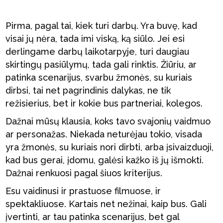
Pirma, pagal tai, kiek turi darbų. Yra buvę, kad
visai jų nėra, tada imi viską, ką siūlo. Jei esi
derlingame darbų laikotarpyje, turi daugiau
skirtingų pasiūlymų, tada gali rinktis. Žiūriu, ar
patinka scenarijus, svarbu žmonės, su kuriais
dirbsi, tai net pagrindinis dalykas, ne tik
režisierius, bet ir kokie bus partneriai, kolegos.
Dažnai mūsų klausia, koks tavo svajonių vaidmuo
ar personažas. Niekada neturėjau tokio, visada
yra žmonės, su kuriais nori dirbti, arba įsivaizduoji,
kad bus gerai, įdomu, galėsi kažko iš jų išmokti.
Dažnai renkuosi pagal šiuos kriterijus.
Esu vaidinusi ir prastuose filmuose, ir
spektakliuose. Kartais net nežinai, kaip bus. Gali
įvertinti, ar tau patinka scenarijus, bet gal