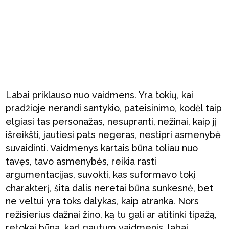
Labai priklauso nuo vaidmens. Yra tokių, kai
pradžioje nerandi santykio, pateisinimo, kodėl taip
elgiasi tas personažas, nesupranti, nežinai, kaip jį
išreikšti, jautiesi pats negeras, nestipri asmenybė
suvaidinti. Vaidmenys kartais būna toliau nuo
tavęs, tavo asmenybės, reikia rasti
argumentacijas, suvokti, kas suformavo tokį
charakterį, šita dalis neretai būna sunkesnė, bet
ne veltui yra toks dalykas, kaip atranka. Nors
režisierius dažnai žino, ką tu gali ar atitinki tipažą,
retokai būna, kad gautum vaidmenis, labai