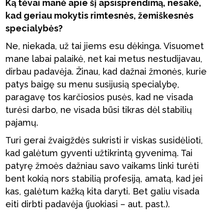
Ką tėvai manė apie šį apsisprendimą, nesakė,
kad geriau mokytis rimtesnės, žemiškesnės
specialybės?
Ne, niekada, už tai jiems esu dėkinga. Visuomet
mane labai palaikė, net kai metus nestudijavau,
dirbau padavėja. Žinau, kad dažnai žmonės, kurie
patys baigę su menu susijusią specialybę,
paragavę tos karčiosios pusės, kad ne visada
turėsi darbo, ne visada būsi tikras dėl stabilių
pajamų.
Turi gerai žvaigždės sukristi ir viskas susidėlioti,
kad galėtum gyventi užtikrintą gyvenimą. Tai
patyrę žmoės dažniau savo vaikams linki turėti
bent kokią nors stabilią profesiją, amatą, kad jei
kas, galėtum kažką kita daryti. Bet galiu visada
eiti dirbti padavėja (juokiasi – aut. past.).