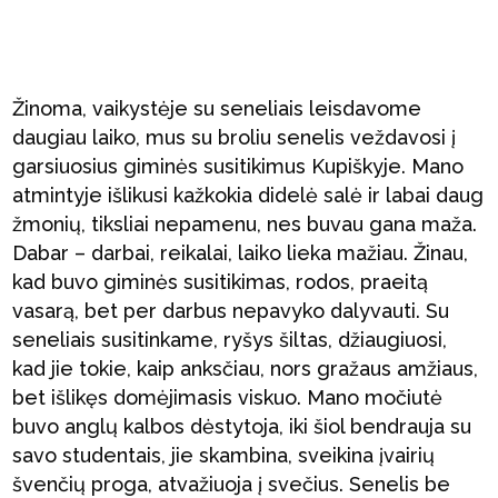
Žinoma, vaikystėje su seneliais leisdavome
daugiau laiko, mus su broliu senelis veždavosi į
garsiuosius giminės susitikimus Kupiškyje. Mano
atmintyje išlikusi kažkokia didelė salė ir labai daug
žmonių, tiksliai nepamenu, nes buvau gana maža.
Dabar – darbai, reikalai, laiko lieka mažiau. Žinau,
kad buvo giminės susitikimas, rodos, praeitą
vasarą, bet per darbus nepavyko dalyvauti. Su
seneliais susitinkame, ryšys šiltas, džiaugiuosi,
kad jie tokie, kaip anksčiau, nors gražaus amžiaus,
bet išlikęs domėjimasis viskuo. Mano močiutė
buvo anglų kalbos dėstytoja, iki šiol bendrauja su
savo studentais, jie skambina, sveikina įvairių
švenčių proga, atvažiuoja į svečius. Senelis be