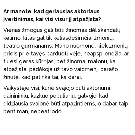
Ar manote, kad geriausias aktoriaus
įvertinimas, kai visi visur jį atpažįsta?
Vienas žmogus gali būti žinomas dėl skandalų
kėlimo, kitas gal tik keliasdešimčiai žmonių,
teatro gurmanams. Mano nuomone, kiek žmonių
prieis prie tavęs parduotuvėje, neapsprendžia, ar
tu esi geras kūrėjas, bet žinoma, malonu, kai
atpažįsta, padėkoja už tavo vaidmenį, parašo
žinutę, kad patinka tai, ką darai.
Vaikystėje visi, kurie svajojo būti aktoriumi,
dainininku, kažkuo populiariu, galvojo, kad
didžiausia svajonė būti atpažintiems, o dabar taip,
bent man, nebeatrodo.