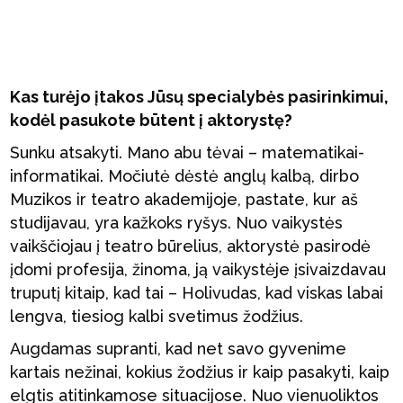
Kas turėjo įtakos Jūsų specialybės pasirinkimui,
kodėl pasukote būtent į aktorystę?
Sunku atsakyti. Mano abu tėvai – matematikai-
informatikai. Močiutė dėstė anglų kalbą, dirbo
Muzikos ir teatro akademijoje, pastate, kur aš
studijavau, yra kažkoks ryšys. Nuo vaikystės
vaikščiojau į teatro būrelius, aktorystė pasirodė
įdomi profesija, žinoma, ją vaikystėje įsivaizdavau
truputį kitaip, kad tai – Holivudas, kad viskas labai
lengva, tiesiog kalbi svetimus žodžius.
Augdamas supranti, kad net savo gyvenime
kartais nežinai, kokius žodžius ir kaip pasakyti, kaip
elgtis atitinkamose situacijose. Nuo vienuoliktos