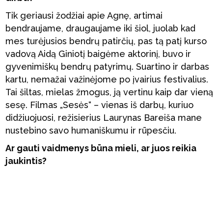
Tik geriausi žodžiai apie Agnę, artimai
bendraujame, draugaujame iki šiol, juolab kad
mes turėjusios bendrų patirčių, pas tą patį kurso
vadovą Aidą Giniotį baigėme aktorinį, buvo ir
gyvenimiškų bendrų patyrimų. Suartino ir darbas
kartu, nemažai važinėjome po įvairius festivalius.
Tai šiltas, mielas žmogus, ją vertinu kaip dar vieną
sesę. Filmas „Sesės“ – vienas iš darbų, kuriuo
didžiuojuosi, režisierius Laurynas Bareiša mane
nustebino savo humaniškumu ir rūpesčiu.
Ar gauti vaidmenys būna mieli, ar juos reikia
jaukintis?