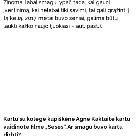
Žinoma, labai smagu, ypač tada, kai gauni
įvertinimą, kai nelabai tiki savimi, tai gali grąžinti į
tą kelią. 2017 metai buvo seniai, galima būtų
laukti kažko naujo (juokiasi – aut. past.).
Kartu su kolege kupiškėne Agne Kaktaite kartu
vaidinote filme „Sesės“. Ar smagu buvo kartu
dirbti?