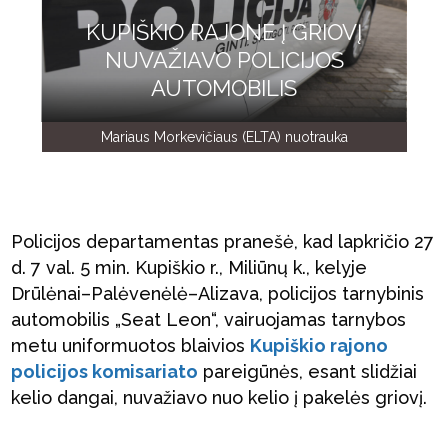
KUPIŠKIO RAJONE Į GRIOVĮ
NUVAŽIAVO POLICIJOS
AUTOMOBILIS
Mariaus Morkevičiaus (ELTA) nuotrauka
Policijos departamentas pranešė, kad lapkričio 27
d. 7 val. 5 min. Kupiškio r., Miliūnų k., kelyje
Drūlėnai–Palėvenėlė–Alizava, policijos tarnybinis
automobilis „Seat Leon“, vairuojamas tarnybos
metu uniformuotos blaivios
Kupiškio rajono
policijos komisariato
pareigūnės, esant slidžiai
kelio dangai, nuvažiavo nuo kelio į pakelės griovį.