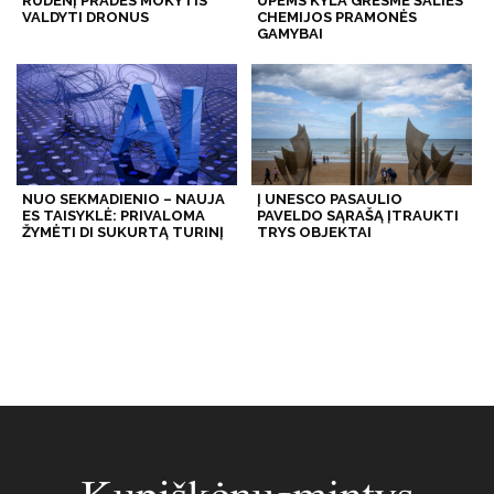
RUDENĮ PRADĖS MOKYTIS
UPĖMS KYLA GRĖSMĖ ŠALIES
VALDYTI DRONUS
CHEMIJOS PRAMONĖS
GAMYBAI
NUO SEKMADIENIO – NAUJA
Į UNESCO PASAULIO
ES TAISYKLĖ: PRIVALOMA
PAVELDO SĄRAŠĄ ĮTRAUKTI
ŽYMĖTI DI SUKURTĄ TURINĮ
TRYS OBJEKTAI