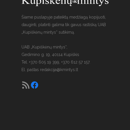
Šiame puslapyje pateiktą medžiagą kopijuoti,
dauginti, platinti galima tik gavus raštišką UAB
„Kupiškėnų mintys“ sutikimą.
UAB „Kupiškėnų mintys“,
Gedimino g. 19, 40114 Kupiškis
Tel. +370 605 19 399, +370 612 57 157.
El. paštas
redakcija@kmintys.lt