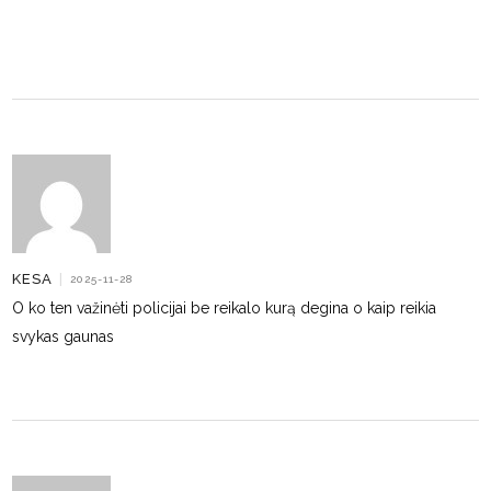
KESA
|
2025-11-28
O ko ten važinėti policijai be reikalo kurą degina o kaip reikia
svykas gaunas