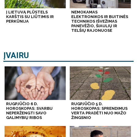
Į LIETUVĄ PLŪSTELS
NEMOKAMAS
KARŠTIS SU LIŪTIMIS IR
ELEKTRONIKOS IR BUITINĖS
PERKŪNIJA
TECHNIKOS IŠVEŽIMAS
PANEVĖŽIO, ŠIAULIŲ IR
TELŠIŲ RAJONUOSE
ĮVAIRU
RUGPJŪČIO 6 D.
RUGPJŪČIO 5 D.
HOROSKOPAS: SVARBU
HOROSKOPAS: SPRENDIMUS
NEPERŽENGTI SAVO
VERTA PRADĖTI NUO MAŽO
GALIMYBIŲ RIBOS
ŽINGSNIO