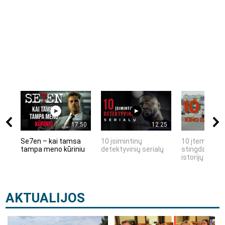
17:50
12:25
Se7en – kai tamsa
10 įsimintinų
10 įtemptų, k
tampa meno kūriniu
detektyvinių serialų
stingdančių k
istorijų
AKTUALIJOS