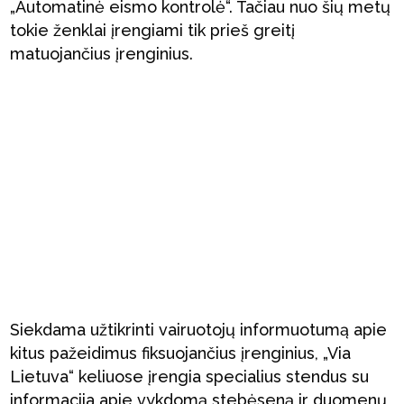
„Automatinė eismo kontrolė“. Tačiau nuo šių metų
tokie ženklai įrengiami tik prieš greitį
matuojančius įrenginius.
Siekdama užtikrinti vairuotojų informuotumą apie
kitus pažeidimus fiksuojančius įrenginius, „Via
Lietuva“ keliuose įrengia specialius stendus su
informacija apie vykdomą stebėseną ir duomenų