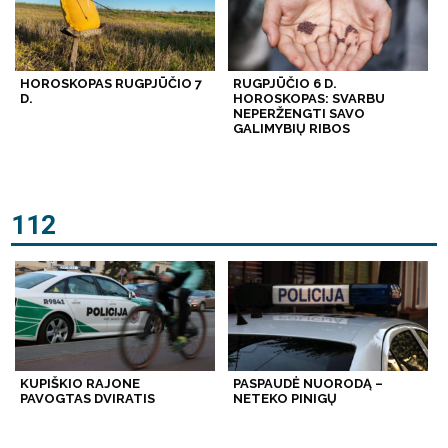
HOROSKOPAS RUGPJŪČIO 7
RUGPJŪČIO 6 D.
D.
HOROSKOPAS: SVARBU
NEPERŽENGTI SAVO
GALIMYBIŲ RIBOS
112
KUPIŠKIO RAJONE
PASPAUDĖ NUORODĄ –
PAVOGTAS DVIRATIS
NETEKO PINIGŲ