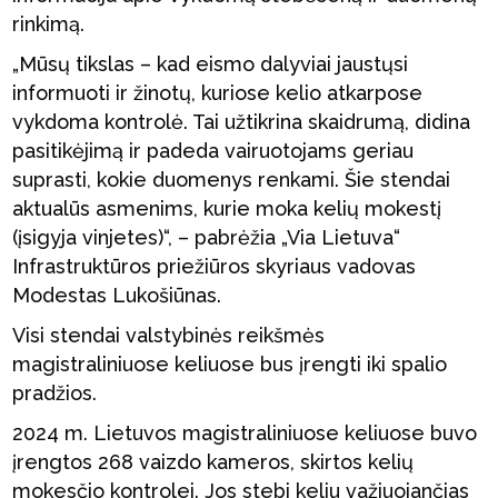
rinkimą.
„Mūsų tikslas – kad eismo dalyviai jaustųsi
informuoti ir žinotų, kuriose kelio atkarpose
vykdoma kontrolė. Tai užtikrina skaidrumą, didina
pasitikėjimą ir padeda vairuotojams geriau
suprasti, kokie duomenys renkami. Šie stendai
aktualūs asmenims, kurie moka kelių mokestį
(įsigyja vinjetes)“, – pabrėžia „Via Lietuva“
Infrastruktūros priežiūros skyriaus vadovas
Modestas Lukošiūnas.
Visi stendai valstybinės reikšmės
magistraliniuose keliuose bus įrengti iki spalio
pradžios.
2024 m. Lietuvos magistraliniuose keliuose buvo
įrengtos 268 vaizdo kameros, skirtos kelių
mokesčio kontrolei. Jos stebi keliu važiuojančias