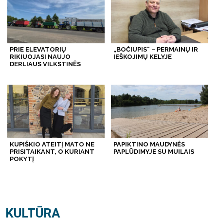
PRIE ELEVATORIŲ
„BOČIUPIS“ – PERMAINŲ IR
RIKIUOJASI NAUJO
IEŠKOJIMŲ KELYJE
DERLIAUS VILKSTINĖS
KUPIŠKIO ATEITĮ MATO NE
PAPIKTINO MAUDYNĖS
PRISITAIKANT, O KURIANT
PAPLŪDIMYJE SU MUILAIS
POKYTĮ
KULTŪRA