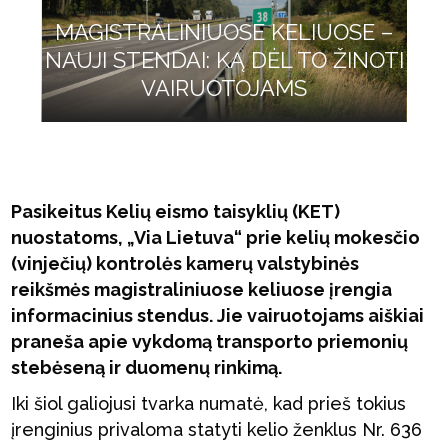
MAGISTRALINIUOSE KELIUOSE –
NAUJI STENDAI: KĄ DĖL TO ŽINOTI
VAIRUOTOJAMS
Pasikeitus Kelių eismo taisyklių (KET)
nuostatoms, „Via Lietuva“ prie kelių mokesčio
(vinječių) kontrolės kamerų valstybinės
reikšmės magistraliniuose keliuose įrengia
informacinius stendus. Jie vairuotojams aiškiai
praneša apie vykdomą transporto priemonių
stebėseną ir duomenų rinkimą.
Iki šiol galiojusi tvarka numatė, kad prieš tokius
įrenginius privaloma statyti kelio ženklus Nr. 636