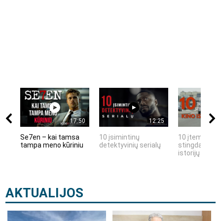
17:50
12:25
Se7en – kai tamsa
10 įsimintinų
10 įtemptų, k
tampa meno kūriniu
detektyvinių serialų
stingdančių k
istorijų
AKTUALIJOS