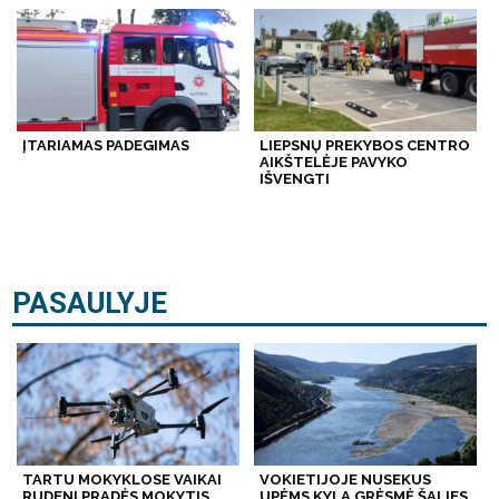
ĮTARIAMAS PADEGIMAS
LIEPSNŲ PREKYBOS CENTRO
AIKŠTELĖJE PAVYKO
IŠVENGTI
PASAULYJE
TARTU MOKYKLOSE VAIKAI
VOKIETIJOJE NUSEKUS
RUDENĮ PRADĖS MOKYTIS
UPĖMS KYLA GRĖSMĖ ŠALIES