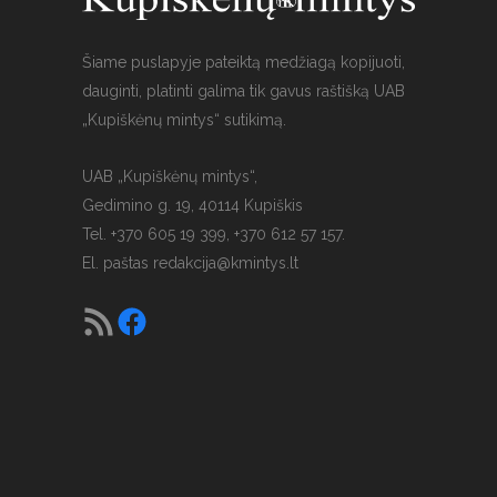
Šiame puslapyje pateiktą medžiagą kopijuoti,
dauginti, platinti galima tik gavus raštišką UAB
„Kupiškėnų mintys“ sutikimą.
UAB „Kupiškėnų mintys“,
Gedimino g. 19, 40114 Kupiškis
Tel. +370 605 19 399, +370 612 57 157.
El. paštas
redakcija@kmintys.lt