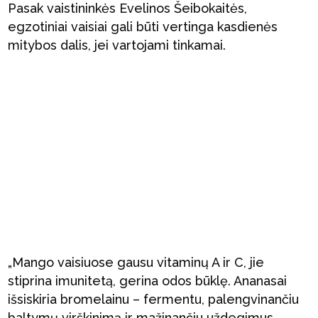
Pasak vaistininkės Evelinos Šeibokaitės,
egzotiniai vaisiai gali būti vertinga kasdienės
mitybos dalis, jei vartojami tinkamai.
„Mango vaisiuose gausu vitaminų A ir C, jie
stiprina imunitetą, gerina odos būklę. Ananasai
išsiskiria bromelainu – fermentu, palengvinančiu
baltymų virškinimą ir mažinančiu uždegimus.