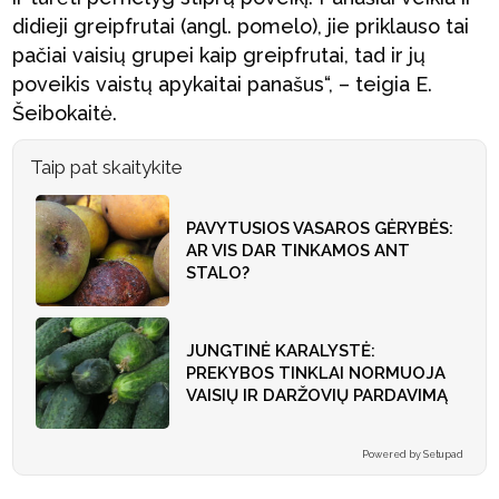
didieji greipfrutai (angl. pomelo), jie priklauso tai
pačiai vaisių grupei kaip greipfrutai, tad ir jų
poveikis vaistų apykaitai panašus“, – teigia E.
Šeibokaitė.
Taip pat skaitykite
PAVYTUSIOS VASAROS GĖRYBĖS:
AR VIS DAR TINKAMOS ANT
STALO?
JUNGTINĖ KARALYSTĖ:
PREKYBOS TINKLAI NORMUOJA
VAISIŲ IR DARŽOVIŲ PARDAVIMĄ
Powered by Setupad