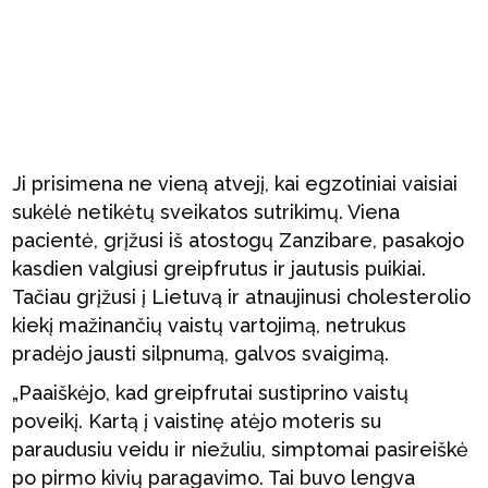
Ji prisimena ne vieną atvejį, kai egzotiniai vaisiai
sukėlė netikėtų sveikatos sutrikimų. Viena
pacientė, grįžusi iš atostogų Zanzibare, pasakojo
kasdien valgiusi greipfrutus ir jautusis puikiai.
Tačiau grįžusi į Lietuvą ir atnaujinusi cholesterolio
kiekį mažinančių vaistų vartojimą, netrukus
pradėjo jausti silpnumą, galvos svaigimą.
„Paaiškėjo, kad greipfrutai sustiprino vaistų
poveikį. Kartą į vaistinę atėjo moteris su
paraudusiu veidu ir niežuliu, simptomai pasireiškė
po pirmo kivių paragavimo. Tai buvo lengva