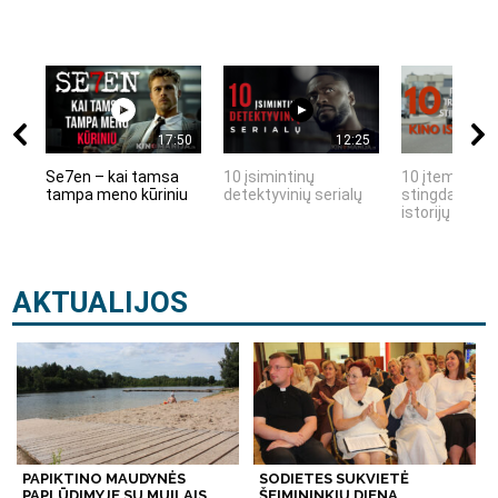
17:50
12:25
Se7en – kai tamsa
10 įsimintinų
10 įtemptų, k
tampa meno kūriniu
detektyvinių serialų
stingdančių k
istorijų
AKTUALIJOS
PAPIKTINO MAUDYNĖS
SODIETES SUKVIETĖ
PAPLŪDIMYJE SU MUILAIS
ŠEIMININKIŲ DIENA