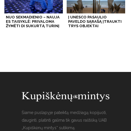
NUO SEKMADIENIO – NAUJA
Į UNESCO PASAULIO
ES TAISYKLĖ: PRIVALOMA
PAVELDO SĄRAŠĄ ĮTRAUKTI
ŽYMĖTI DI SUKURTĄ TURINĮ
TRYS OBJEKTAI
Šiame puslapyje pateiktą medžiagą kopijuoti,
dauginti, platinti galima tik gavus raštišką UAB
„Kupiškėnų mintys“ sutikimą.