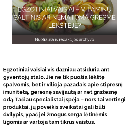
EGZOTINIAI VAISIAI – VITAMINŲ
ŠALTINIS AR NEMATOMA GRĖSMĖ
LĖKŠTĖJE?
Nuotrauka iš redakcijos archyvo
Egzotiniai vaisiai vis dažniau atsiduria ant
gyventojų stalo. Jie ne tik puošia lėkštę
spalvomis, bet ir vilioja pažadais apie stipresnį
imunitetą, geresnę savijautą ar net gražesnę
odą. Tačiau specialistai įspėja – nors tai vertingi
produktai, jų poveikis sveikatai gali būti
dvilypis, ypač jei žmogus serga lėtinėmis
ligomis ar vartoja tam tikrus vaistus.