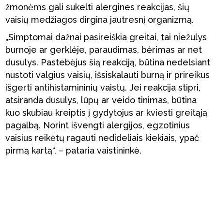
žmonėms gali sukelti alergines reakcijas, šių
vaisių medžiagos dirgina jautresnį organizmą.
„Simptomai dažnai pasireiškia greitai, tai niežulys
burnoje ar gerklėje, paraudimas, bėrimas ar net
dusulys. Pastebėjus šią reakciją, būtina nedelsiant
nustoti valgius vaisių, išsiskalauti burną ir prireikus
išgerti antihistamininių vaistų. Jei reakcija stipri,
atsiranda dusulys, lūpų ar veido tinimas, būtina
kuo skubiau kreiptis į gydytojus ar kviesti greitąją
pagalbą. Norint išvengti alergijos, egzotinius
vaisius reikėtų ragauti nedideliais kiekiais, ypač
pirmą kartą“, – pataria vaistininkė.