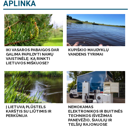
APLINKA
IKI VASAROS PABAIGOS DAR
KUPIŠKIO MAUDYKLŲ
GALIMA PAPILDYTI NAMŲ
VANDENS TYRIMAI
VAISTINĖLĘ: KĄ RINKTI
LIETUVOS MIŠKUOSE?
Į LIETUVĄ PLŪSTELS
NEMOKAMAS
KARŠTIS SU LIŪTIMIS IR
ELEKTRONIKOS IR BUITINĖS
PERKŪNIJA
TECHNIKOS IŠVEŽIMAS
PANEVĖŽIO, ŠIAULIŲ IR
TELŠIŲ RAJONUOSE