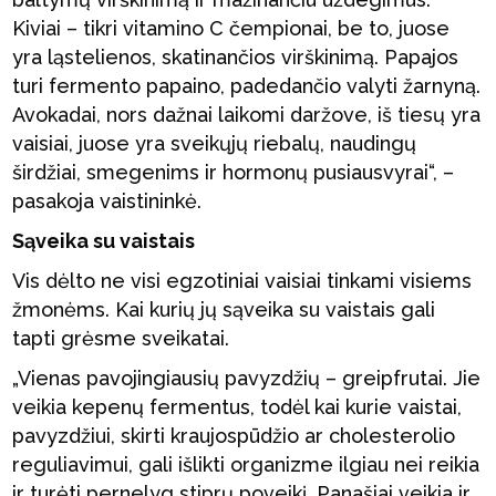
Kiviai – tikri vitamino C čempionai, be to, juose
yra ląstelienos, skatinančios virškinimą. Papajos
turi fermento papaino, padedančio valyti žarnyną.
Avokadai, nors dažnai laikomi daržove, iš tiesų yra
vaisiai, juose yra sveikųjų riebalų, naudingų
širdžiai, smegenims ir hormonų pusiausvyrai“, –
pasakoja vaistininkė.
Sąveika su vaistais
Vis dėlto ne visi egzotiniai vaisiai tinkami visiems
žmonėms. Kai kurių jų sąveika su vaistais gali
tapti grėsme sveikatai.
„Vienas pavojingiausių pavyzdžių – greipfrutai. Jie
veikia kepenų fermentus, todėl kai kurie vaistai,
pavyzdžiui, skirti kraujospūdžio ar cholesterolio
reguliavimui, gali išlikti organizme ilgiau nei reikia
ir turėti pernelyg stiprų poveikį. Panašiai veikia ir