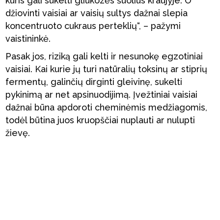
kuris gali sukelti gliukozės šuolius kraujyje. O
džiovinti vaisiai ar vaisių sultys dažnai slepia
koncentruoto cukraus perteklių“, – pažymi
vaistininkė.
Pasak jos, riziką gali kelti ir nesunokę egzotiniai
vaisiai. Kai kurie jų turi natūralių toksinų ar stiprių
fermentų, galinčių dirginti gleivinę, sukelti
pykinimą ar net apsinuodijimą. Įvežtiniai vaisiai
dažnai būna apdoroti cheminėmis medžiagomis,
todėl būtina juos kruopščiai nuplauti ar nulupti
žievę.