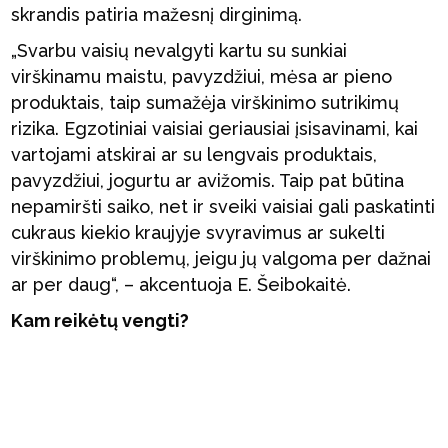
skrandis patiria mažesnį dirginimą.
„Svarbu vaisių nevalgyti kartu su sunkiai
virškinamu maistu, pavyzdžiui, mėsa ar pieno
produktais, taip sumažėja virškinimo sutrikimų
rizika. Egzotiniai vaisiai geriausiai įsisavinami, kai
vartojami atskirai ar su lengvais produktais,
pavyzdžiui, jogurtu ar avižomis. Taip pat būtina
nepamiršti saiko, net ir sveiki vaisiai gali paskatinti
cukraus kiekio kraujyje svyravimus ar sukelti
virškinimo problemų, jeigu jų valgoma per dažnai
ar per daug“, – akcentuoja E. Šeibokaitė.
Kam reikėtų vengti?