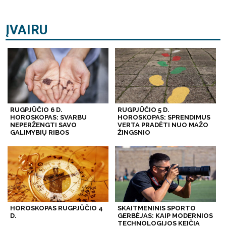
ĮVAIRU
RUGPJŪČIO 6 D.
RUGPJŪČIO 5 D.
HOROSKOPAS: SVARBU
HOROSKOPAS: SPRENDIMUS
NEPERŽENGTI SAVO
VERTA PRADĖTI NUO MAŽO
GALIMYBIŲ RIBOS
ŽINGSNIO
HOROSKOPAS RUGPJŪČIO 4
SKAITMENINIS SPORTO
D.
GERBĖJAS: KAIP MODERNIOS
TECHNOLOGIJOS KEIČIA