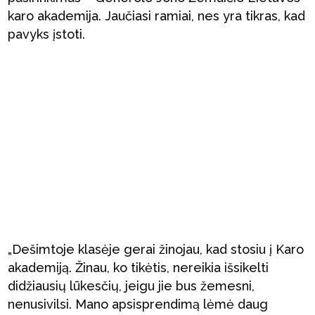
karo akademija. Jaučiasi ramiai, nes yra tikras, kad
pavyks įstoti.
„Dešimtoje klasėje gerai žinojau, kad stosiu į Karo
akademiją. Žinau, ko tikėtis, nereikia išsikelti
didžiausių lūkesčių, jeigu jie bus žemesni,
nenusivilsi. Mano apsisprendimą lėmė daug