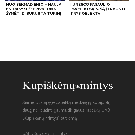
NUO SEKMADIENIO – NAUJA
Į UNESCO PASAULIO
ES TAISYKLĖ: PRIVALOMA
PAVELDO SĄRAŠĄ ĮTRAUKTI
ŽYMĖTI DI SUKURTĄ TURINĮ
TRYS OBJEKTAI
Šiame puslapyje pateiktą medžiagą kopijuoti,
dauginti, platinti galima tik gavus raštišką UAB
„Kupiškėnų mintys“ sutikimą.
UAB „Kupiškėnų mintys“,