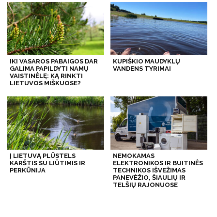
IKI VASAROS PABAIGOS DAR
KUPIŠKIO MAUDYKLŲ
GALIMA PAPILDYTI NAMŲ
VANDENS TYRIMAI
VAISTINĖLĘ: KĄ RINKTI
LIETUVOS MIŠKUOSE?
Į LIETUVĄ PLŪSTELS
NEMOKAMAS
KARŠTIS SU LIŪTIMIS IR
ELEKTRONIKOS IR BUITINĖS
PERKŪNIJA
TECHNIKOS IŠVEŽIMAS
PANEVĖŽIO, ŠIAULIŲ IR
TELŠIŲ RAJONUOSE