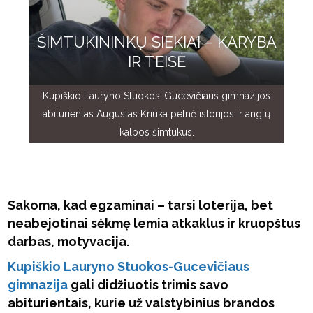
ŠIMTUKININKŲ SIEKIAI – KARYBA
IR TEISĖ
Kupiškio Lauryno Stuokos-Gucevičiaus gimnazijos
abiturientas Augustas Kriūka pelnė istorijos ir anglų
kalbos šimtukus.
Sakoma, kad egzaminai – tarsi loterija, bet
neabejotinai sėkmę lemia atkaklus ir kruopštus
darbas, motyvacija.
Kupiškio Lauryno Stuokos-Gucevičiaus
gimnazija
gali didžiuotis trimis savo
abiturientais, kurie už valstybinius brandos