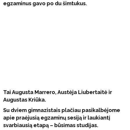
egzaminus gavo po du šimtukus.
Tai Augusta Marrero, Austėja Liubertaitė ir
Augustas Kriūka.
Su dviem gimnazistais plačiau pasikalbėjome
apie praėjusią egzaminų sesiją ir laukiantį
svarbiausią etapą – būsimas studijas.