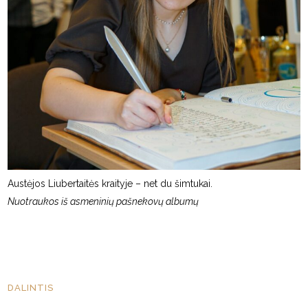
Austėjos Liubertaitės kraityje – net du šimtukai.
Nuotraukos iš asmeninių pašnekovų albumų
DALINTIS