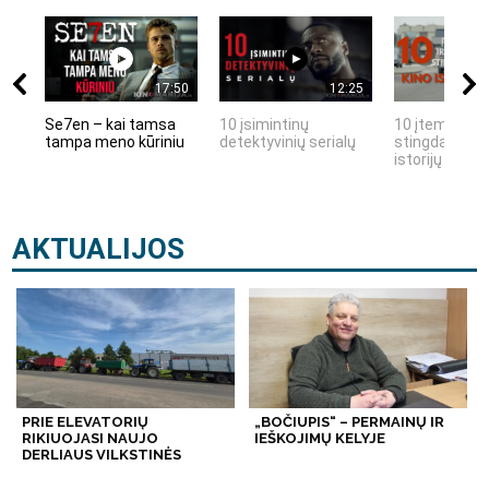
17:50
12:25
Se7en – kai tamsa
10 įsimintinų
10 įtemptų, k
tampa meno kūriniu
detektyvinių serialų
stingdančių k
istorijų
AKTUALIJOS
PRIE ELEVATORIŲ
„BOČIUPIS“ – PERMAINŲ IR
RIKIUOJASI NAUJO
IEŠKOJIMŲ KELYJE
DERLIAUS VILKSTINĖS