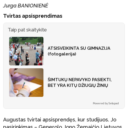
Jurga BANIONIENĖ
Tvirtas apsisprendimas
Taip pat skaitykite
ATSISVEIKINTA SU GIMNAZIJA
(fotogalerija)
ŠIMTUKŲ NEPAVYKO PASIEKTI,
BET YRA KITŲ DŽIUGIŲ ŽINIŲ
Powered by Setupad
Augustas tvirtai apsisprendęs, kur studijuos. Jo
pasirinkimas – Generolo Jono Žemaičio Lietuvos