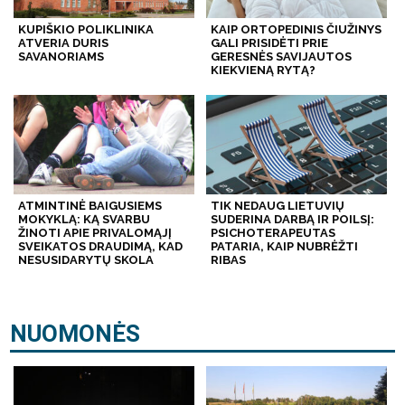
KUPIŠKIO POLIKLINIKA
KAIP ORTOPEDINIS ČIUŽINYS
ATVERIA DURIS
GALI PRISIDĖTI PRIE
SAVANORIAMS
GERESNĖS SAVIJAUTOS
KIEKVIENĄ RYTĄ?
ATMINTINĖ BAIGUSIEMS
TIK NEDAUG LIETUVIŲ
MOKYKLĄ: KĄ SVARBU
SUDERINA DARBĄ IR POILSĮ:
ŽINOTI APIE PRIVALOMĄJĮ
PSICHOTERAPEUTAS
SVEIKATOS DRAUDIMĄ, KAD
PATARIA, KAIP NUBRĖŽTI
NESUSIDARYTŲ SKOLA
RIBAS
NUOMONĖS