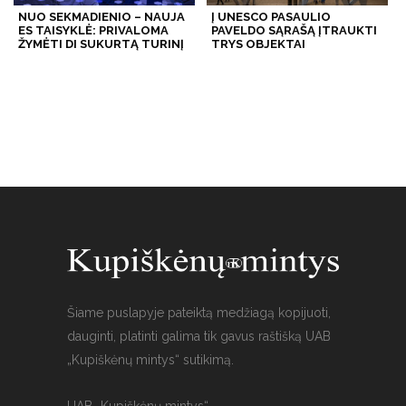
NUO SEKMADIENIO – NAUJA
Į UNESCO PASAULIO
ES TAISYKLĖ: PRIVALOMA
PAVELDO SĄRAŠĄ ĮTRAUKTI
ŽYMĖTI DI SUKURTĄ TURINĮ
TRYS OBJEKTAI
Šiame puslapyje pateiktą medžiagą kopijuoti,
dauginti, platinti galima tik gavus raštišką UAB
„Kupiškėnų mintys“ sutikimą.
UAB „Kupiškėnų mintys“,