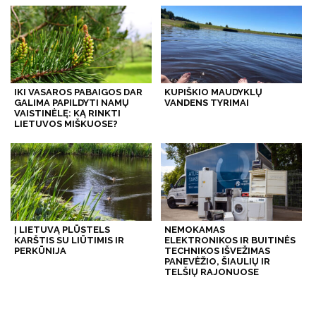
IKI VASAROS PABAIGOS DAR
KUPIŠKIO MAUDYKLŲ
GALIMA PAPILDYTI NAMŲ
VANDENS TYRIMAI
VAISTINĖLĘ: KĄ RINKTI
LIETUVOS MIŠKUOSE?
Į LIETUVĄ PLŪSTELS
NEMOKAMAS
KARŠTIS SU LIŪTIMIS IR
ELEKTRONIKOS IR BUITINĖS
PERKŪNIJA
TECHNIKOS IŠVEŽIMAS
PANEVĖŽIO, ŠIAULIŲ IR
TELŠIŲ RAJONUOSE