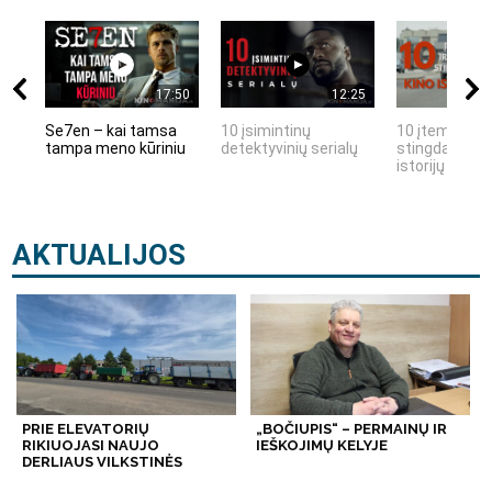
17:50
12:25
Se7en – kai tamsa
10 įsimintinų
10 įtemptų, k
tampa meno kūriniu
detektyvinių serialų
stingdančių k
istorijų
AKTUALIJOS
PRIE ELEVATORIŲ
„BOČIUPIS“ – PERMAINŲ IR
RIKIUOJASI NAUJO
IEŠKOJIMŲ KELYJE
DERLIAUS VILKSTINĖS