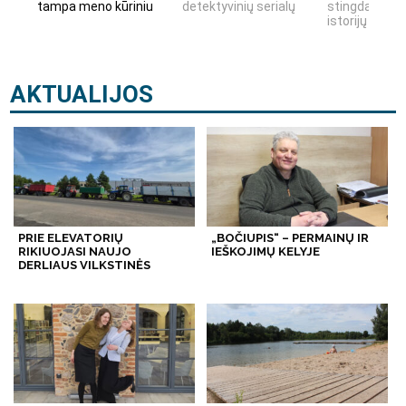
tampa meno kūriniu
detektyvinių serialų
stingdančių k
istorijų
AKTUALIJOS
PRIE ELEVATORIŲ
„BOČIUPIS“ – PERMAINŲ IR
RIKIUOJASI NAUJO
IEŠKOJIMŲ KELYJE
DERLIAUS VILKSTINĖS