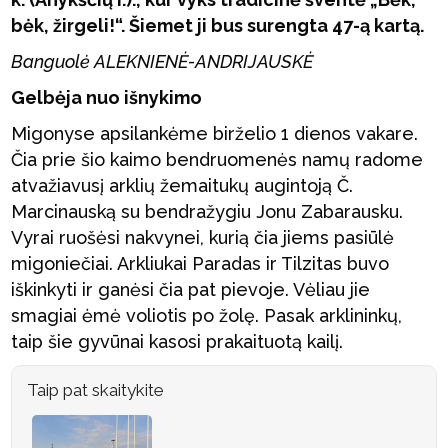
bėk, žirgeli!“. Šiemet ji bus surengta 47-ą kartą.
Banguolė ALEKNIENĖ-ANDRIJAUSKĖ
Gelbėja nuo išnykimo
Migonyse apsilankėme birželio 1 dienos vakare.
Čia prie šio kaimo bendruomenės namų radome
atvažiavusį arklių žemaitukų augintoją Č.
Marcinauską su bendražygiu Jonu Zabarausku.
Vyrai ruošėsi nakvynei, kurią čia jiems pasiūlė
migoniečiai. Arkliukai Paradas ir Tilzitas buvo
iškinkyti ir ganėsi čia pat pievoje. Vėliau jie
smagiai ėmė voliotis po žolę. Pasak arklininkų,
taip šie gyvūnai kasosi prakaituotą kailį.
Taip pat skaitykite