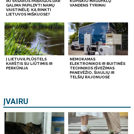
IKI VASAROS PABAIGOS DAR
KUPIŠKIO MAUDYKLŲ
GALIMA PAPILDYTI NAMŲ
VANDENS TYRIMAI
VAISTINĖLĘ: KĄ RINKTI
LIETUVOS MIŠKUOSE?
Į LIETUVĄ PLŪSTELS
NEMOKAMAS
KARŠTIS SU LIŪTIMIS IR
ELEKTRONIKOS IR BUITINĖS
PERKŪNIJA
TECHNIKOS IŠVEŽIMAS
PANEVĖŽIO, ŠIAULIŲ IR
TELŠIŲ RAJONUOSE
ĮVAIRU