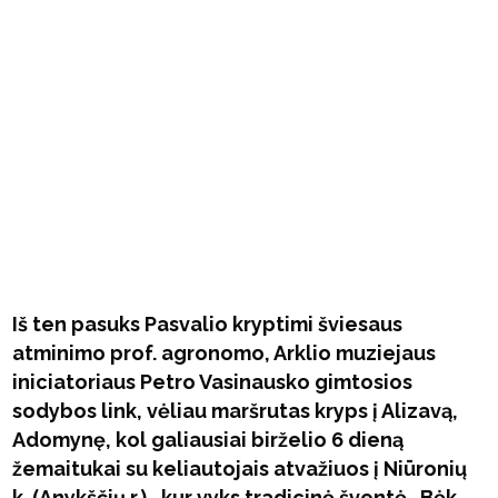
Iš ten pasuks Pasvalio kryptimi šviesaus
atminimo prof. agronomo, Arklio muziejaus
iniciatoriaus Petro Vasinausko gimtosios
sodybos link, vėliau maršrutas kryps į Alizavą,
Adomynę, kol galiausiai birželio 6 dieną
žemaitukai su keliautojais atvažiuos į Niūronių
k. (Anykščių r.)., kur vyks tradicinė šventė „Bėk,