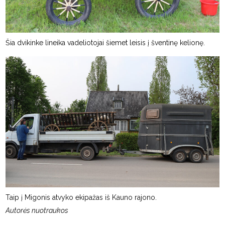
Šia dvikinke lineika vadeliotojai šiemet leisis į šventinę kelionę.
Taip į Migonis atvyko ekipažas iš Kauno rajono.
Autorės nuotraukos