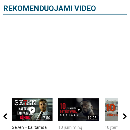
REKOMENDUOJAMI VIDEO
17:50
12:25
Se7en – kai tamsa
10 įsimintinų
10 įtemptų, k