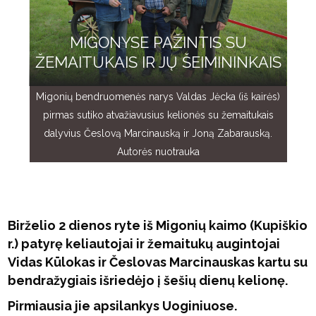
MIGONYSE PAŽINTIS SU
ŽEMAITUKAIS IR JŲ ŠEIMININKAIS
Migonių bendruomenės narys Valdas Jėcka (iš kairės)
pirmas sutiko atvažiavusius kelionės su žemaitukais
dalyvius Česlovą Marcinauską ir Joną Zabarauską.
Autorės nuotrauka
Birželio 2 dienos ryte iš Migonių kaimo (Kupiškio
r.) patyrę keliautojai ir žemaitukų augintojai
Vidas Kūlokas ir Česlovas Marcinauskas kartu su
bendražygiais išriedėjo į šešių dienų kelionę.
Pirmiausia jie apsilankys Uoginiuose.