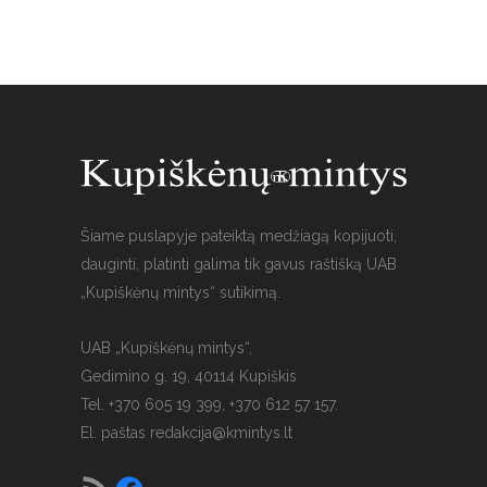
Šiame puslapyje pateiktą medžiagą kopijuoti,
dauginti, platinti galima tik gavus raštišką UAB
„Kupiškėnų mintys“ sutikimą.
UAB „Kupiškėnų mintys“,
Gedimino g. 19, 40114 Kupiškis
Tel. +370 605 19 399, +370 612 57 157.
El. paštas
redakcija@kmintys.lt