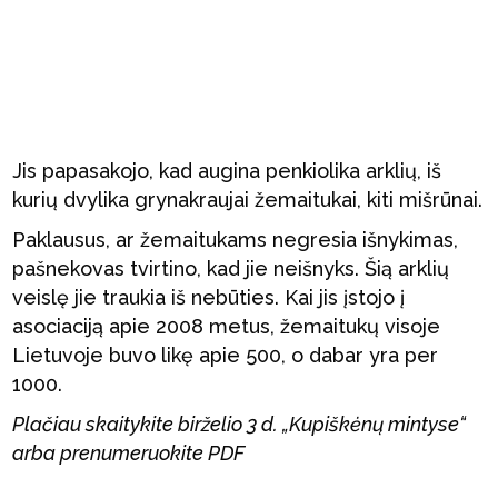
Jis papasakojo, kad augina penkiolika arklių, iš
kurių dvylika grynakraujai žemaitukai, kiti mišrūnai.
Paklausus, ar žemaitukams negresia išnykimas,
pašnekovas tvirtino, kad jie neišnyks. Šią arklių
veislę jie traukia iš nebūties. Kai jis įstojo į
asociaciją apie 2008 metus, žemaitukų visoje
Lietuvoje buvo likę apie 500, o dabar yra per
1000.
Plačiau skaitykite birželio 3 d. „Kupiškėnų mintyse“
arba prenumeruokite PDF