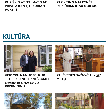
KUPIŠKIO ATEITĮ MATO NE
PAPIKTINO MAUDYNĖS
PRISITAIKANT, O KURIANT
PAPLŪDIMYJE SU MUILAIS
POKYTĮ
KULTŪRA
VISOCKŲ NAMUOSE, KUR
PALĖVENĖS BAŽNYČIAI – 350
TEBESKLANDO PRIEŠKARIO
METŲ
DVASIA IR KYLA DAUG
PRISIMINIMŲ