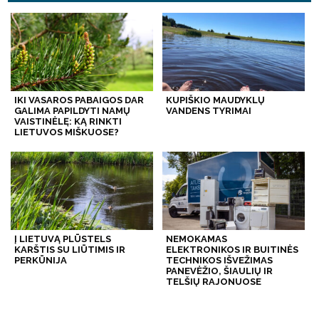
IKI VASAROS PABAIGOS DAR
KUPIŠKIO MAUDYKLŲ
GALIMA PAPILDYTI NAMŲ
VANDENS TYRIMAI
VAISTINĖLĘ: KĄ RINKTI
LIETUVOS MIŠKUOSE?
Į LIETUVĄ PLŪSTELS
NEMOKAMAS
KARŠTIS SU LIŪTIMIS IR
ELEKTRONIKOS IR BUITINĖS
PERKŪNIJA
TECHNIKOS IŠVEŽIMAS
PANEVĖŽIO, ŠIAULIŲ IR
TELŠIŲ RAJONUOSE