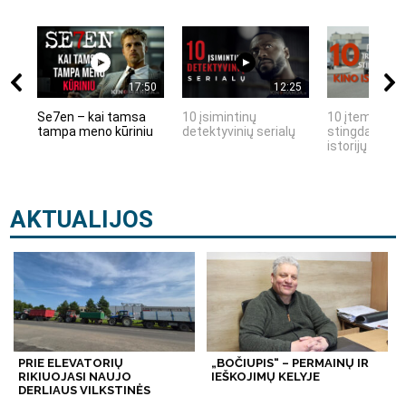
17:50
12:25
Se7en – kai tamsa
10 įsimintinų
10 įtemptų, k
tampa meno kūriniu
detektyvinių serialų
stingdančių k
istorijų
AKTUALIJOS
PRIE ELEVATORIŲ
„BOČIUPIS“ – PERMAINŲ IR
RIKIUOJASI NAUJO
IEŠKOJIMŲ KELYJE
DERLIAUS VILKSTINĖS