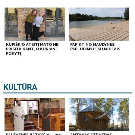
KUPIŠKIO ATEITĮ MATO NE
PAPIKTINO MAUDYNĖS
PRISITAIKANT, O KURIANT
PAPLŪDIMYJE SU MUILAIS
POKYTĮ
KULTŪRA
PALĖVENĖS BAŽNYČIAI – 350
ANTANAS STRAZDAS –