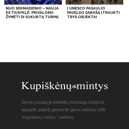
NUO SEKMADIENIO – NAUJA
Į UNESCO PASAULIO
ES TAISYKLĖ: PRIVALOMA
PAVELDO SĄRAŠĄ ĮTRAUKTI
ŽYMĖTI DI SUKURTĄ TURINĮ
TRYS OBJEKTAI
Šiame puslapyje pateiktą medžiagą kopijuoti,
dauginti, platinti galima tik gavus raštišką UAB
„Kupiškėnų mintys“ sutikimą.