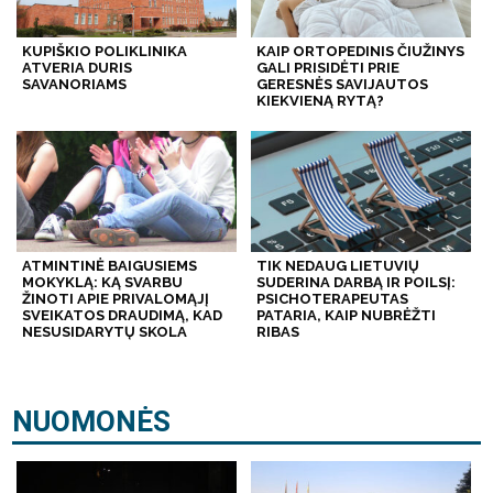
KUPIŠKIO POLIKLINIKA
KAIP ORTOPEDINIS ČIUŽINYS
ATVERIA DURIS
GALI PRISIDĖTI PRIE
SAVANORIAMS
GERESNĖS SAVIJAUTOS
KIEKVIENĄ RYTĄ?
ATMINTINĖ BAIGUSIEMS
TIK NEDAUG LIETUVIŲ
MOKYKLĄ: KĄ SVARBU
SUDERINA DARBĄ IR POILSĮ:
ŽINOTI APIE PRIVALOMĄJĮ
PSICHOTERAPEUTAS
SVEIKATOS DRAUDIMĄ, KAD
PATARIA, KAIP NUBRĖŽTI
NESUSIDARYTŲ SKOLA
RIBAS
NUOMONĖS