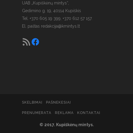
UAB „Kupiškėnų mintys“,
Gedimino g. 19, 40114 Kupiškis
Tel. +370 605 19 399, +370 612 57 157.
El. paštas
redakcija@kmintys.lt
SKELBIMAI
PAŠNEKESIAI
PRENUMERATA
REKLAMA
KONTAKTAI
© 2017. Kupiškėnų mintys.