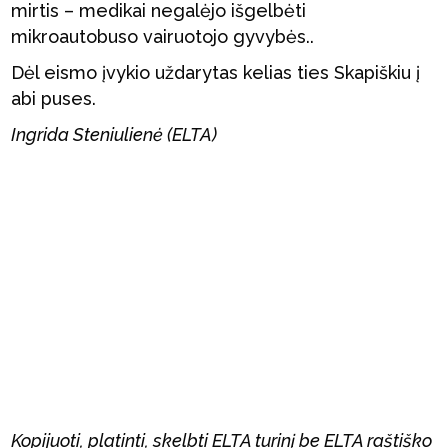
mirtis – medikai negalėjo išgelbėti
mikroautobuso vairuotojo gyvybės..
Dėl eismo įvykio uždarytas kelias ties Skapiškiu į
abi puses.
Ingrida Steniulienė (ELTA)
Kopijuoti, platinti, skelbti ELTA turinį be ELTA raštiško