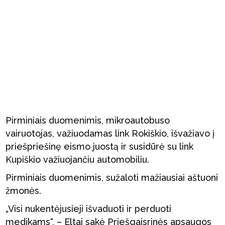
Pirminiais duomenimis, mikroautobuso
vairuotojas, važiuodamas link Rokiškio, išvažiavo į
priešpriešinę eismo juostą ir susidūrė su link
Kupiškio važiuojančiu automobiliu.
Pirminiais duomenimis, sužaloti mažiausiai aštuoni
žmonės.
„Visi nukentėjusieji išvaduoti ir perduoti
medikams“, – Eltai sakė Priešgaisrinės apsaugos