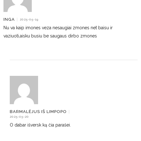
INGA
|
2025-05-19
Nu va kaip imones veza nesaugiai zmones net baisu ir
vaziuoti,aisku busiu be saugaus dirbo zmones
BARMALĖJUS IŠ LIMPOPO
|
2025-05-20
O dabar išversk ką čia parašei.