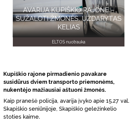
AVARIJA KUPIŠKIO RAJONE –
SUŽALOTI ŽMONĖS, UŽDARYTAS
KELIAS
ELTOS nuotrauka
Kupiškio rajone pirmadienio pavakare
susidūrus dviem transporto priemonėms,
nukentėjo mažiausiai aštuoni žmonės.
Kaip pranešė policija, avarija įvyko apie 15.27 val.
Skapiškio seniūnijoje, Skapiškio geležinkelio
stoties kaime.