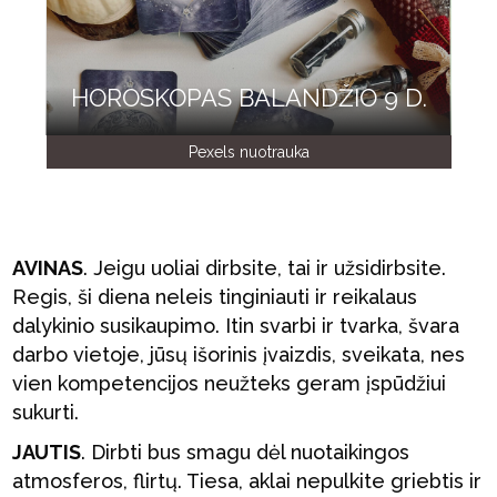
HOROSKOPAS BALANDŽIO 9 D.
Pexels nuotrauka
AVINAS
. Jeigu uoliai dirbsite, tai ir užsidirbsite.
Regis, ši diena neleis tinginiauti ir reikalaus
dalykinio susikaupimo. Itin svarbi ir tvarka, švara
darbo vietoje, jūsų išorinis įvaizdis, sveikata, nes
vien kompetencijos neužteks geram įspūdžiui
sukurti.
JAUTIS
. Dirbti bus smagu dėl nuotaikingos
atmosferos, flirtų. Tiesa, aklai nepulkite griebtis ir