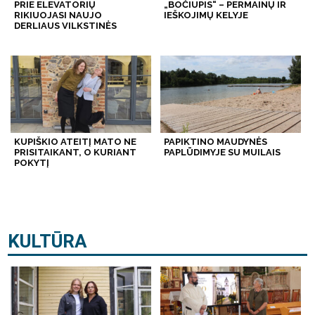
PRIE ELEVATORIŲ
„BOČIUPIS“ – PERMAINŲ IR
RIKIUOJASI NAUJO
IEŠKOJIMŲ KELYJE
DERLIAUS VILKSTINĖS
KUPIŠKIO ATEITĮ MATO NE
PAPIKTINO MAUDYNĖS
PRISITAIKANT, O KURIANT
PAPLŪDIMYJE SU MUILAIS
POKYTĮ
KULTŪRA