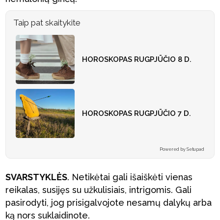
Taip pat skaitykite
HOROSKOPAS RUGPJŪČIO 8 D.
HOROSKOPAS RUGPJŪČIO 7 D.
Powered by Setupad
SVARSTYKLĖS
. Netikėtai gali išaiškėti vienas
reikalas, susijęs su užkulisiais, intrigomis. Gali
pasirodyti, jog prisigalvojote nesamų dalykų arba
ką nors suklaidinote.