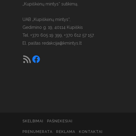
„Kupiškėnų mintys“ sutikimą.
UAB „Kupiškėnų mintys“,
Gedimino g. 19, 40114 Kupiškis
Tel. +370 605 19 399, +370 612 57 157.
El. paštas
redakcija@kmintys.lt
SKELBIMAI
PAŠNEKESIAI
PRENUMERATA
REKLAMA
KONTAKTAI