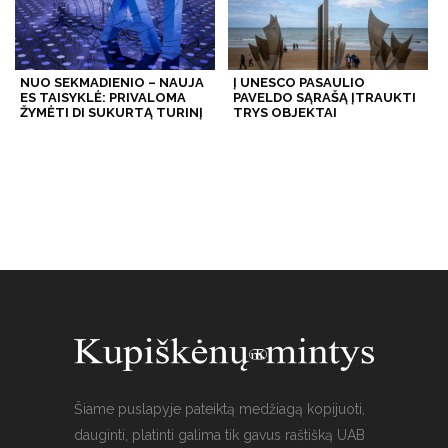
NUO SEKMADIENIO – NAUJA
Į UNESCO PASAULIO
ES TAISYKLĖ: PRIVALOMA
PAVELDO SĄRAŠĄ ĮTRAUKTI
ŽYMĖTI DI SUKURTĄ TURINĮ
TRYS OBJEKTAI
Šiame puslapyje pateiktą medžiagą kopijuoti,
dauginti, platinti galima tik gavus raštišką UAB