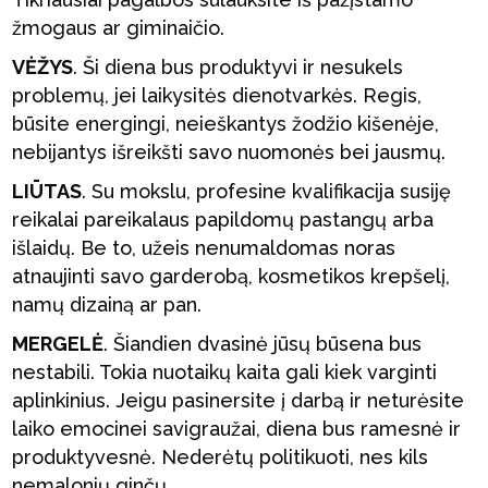
žmogaus ar giminaičio.
VĖŽYS
. Ši diena bus produktyvi ir nesukels
problemų, jei laikysitės dienotvarkės. Regis,
būsite energingi, neieškantys žodžio kišenėje,
nebijantys išreikšti savo nuomonės bei jausmų.
LIŪTAS
. Su mokslu, profesine kvalifikacija susiję
reikalai pareikalaus papildomų pastangų arba
išlaidų. Be to, užeis nenumaldomas noras
atnaujinti savo garderobą, kosmetikos krepšelį,
namų dizainą ar pan.
MERGELĖ
. Šiandien dvasinė jūsų būsena bus
nestabili. Tokia nuotaikų kaita gali kiek varginti
aplinkinius. Jeigu pasinersite į darbą ir neturėsite
laiko emocinei savigraužai, diena bus ramesnė ir
produktyvesnė. Nederėtų politikuoti, nes kils
nemalonių ginčų.