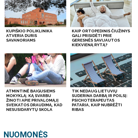
KUPIŠKIO POLIKLINIKA
KAIP ORTOPEDINIS ČIUŽINYS
ATVERIA DURIS
GALI PRISIDĖTI PRIE
SAVANORIAMS
GERESNĖS SAVIJAUTOS
KIEKVIENĄ RYTĄ?
ATMINTINĖ BAIGUSIEMS
TIK NEDAUG LIETUVIŲ
MOKYKLĄ: KĄ SVARBU
SUDERINA DARBĄ IR POILSĮ:
ŽINOTI APIE PRIVALOMĄJĮ
PSICHOTERAPEUTAS
SVEIKATOS DRAUDIMĄ, KAD
PATARIA, KAIP NUBRĖŽTI
NESUSIDARYTŲ SKOLA
RIBAS
NUOMONĖS