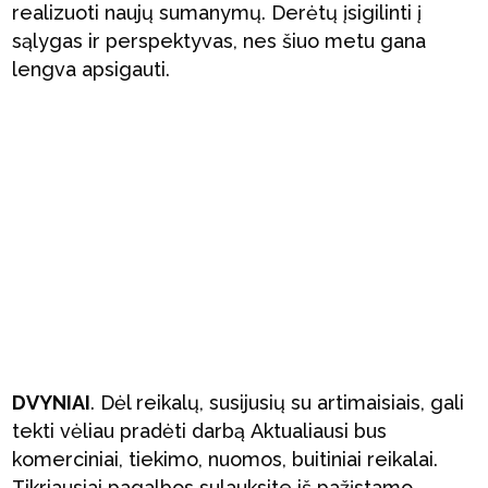
realizuoti naujų sumanymų. Derėtų įsigilinti į
sąlygas ir perspektyvas, nes šiuo metu gana
lengva apsigauti.
DVYNIAI
. Dėl reikalų, susijusių su artimaisiais, gali
tekti vėliau pradėti darbą Aktualiausi bus
komerciniai, tiekimo, nuomos, buitiniai reikalai.
Tikriausiai pagalbos sulauksite iš pažįstamo