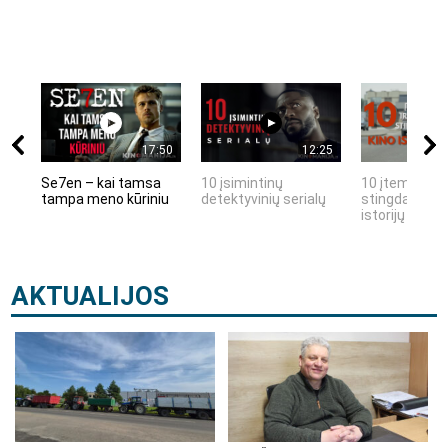
17:50
12:25
Se7en – kai tamsa
10 įsimintinų
10 įtemptų, k
tampa meno kūriniu
detektyvinių serialų
stingdančių k
istorijų
AKTUALIJOS