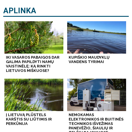
APLINKA
IKI VASAROS PABAIGOS DAR
KUPIŠKIO MAUDYKLŲ
GALIMA PAPILDYTI NAMŲ
VANDENS TYRIMAI
VAISTINĖLĘ: KĄ RINKTI
LIETUVOS MIŠKUOSE?
Į LIETUVĄ PLŪSTELS
NEMOKAMAS
KARŠTIS SU LIŪTIMIS IR
ELEKTRONIKOS IR BUITINĖS
PERKŪNIJA
TECHNIKOS IŠVEŽIMAS
PANEVĖŽIO, ŠIAULIŲ IR