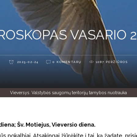
OSKOPAS VASARIO 2
2025-02-24
0 KOMENTARŲ
1087
PERŽIŪROS
Vieversys. Valstybės saugomų teritorijų tarnybos nuotrauka
iena; Šv. Motiejus, Vieversio diena.
ūs pokalbiai. Atsakingai žiūrėkite į tai, ką žadate, prisi