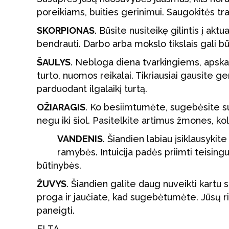
poreikiams, buities gerinimui. Saugokitės t
SKORPIONAS
. Būsite nusiteikę gilintis į akt
bendrauti. Darbo arba mokslo tikslais gali b
ŠAULYS
. Nebloga diena tvarkingiems, apska
turto, nuomos reikalai. Tikriausiai gausite ge
parduodant ilgalaikį turtą.
OŽIARAGIS
. Ko besiimtumėte, sugebėsite su
negu iki šiol. Pasitelkite artimus žmones, ko
VANDENIS
. Šiandien labiau įsiklausykite
ramybės. Intuicija padės priimti teising
būtinybės.
ŽUVYS
. Šiandien galite daug nuveikti kartu
proga ir jaučiate, kad sugebėtumėte. Jūsų
paneigti.
ELTA