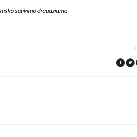
 raštiško sutikimo draudžiama
D