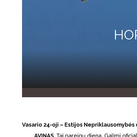
HOR
Vasario 24-oji – Estijos Nepriklausomybės d
AVINAS
. Tai pareigų diena. Galimi oficial