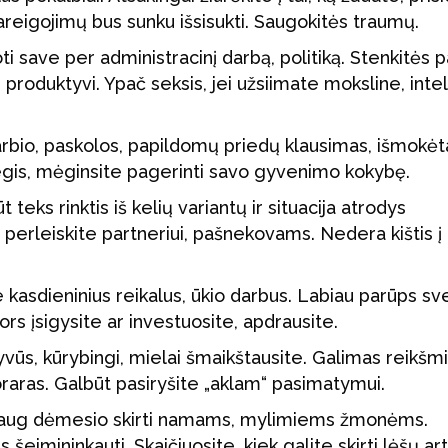
pareigojimų bus sunku išsisukti. Saugokitės traumų.
ti save per administracinį darbą, politiką. Stenkitės p
i produktyvi. Ypač seksis, jei užsiimate moksline, inte
darbio, paskolos, papildomų priedų klausimas, išmokėt
Regis, mėginsite pagerinti savo gyvenimo kokybę.
teks rinktis iš kelių variantų ir situacija atrodys
 perleiskite partneriui, pašnekovams. Nedera kištis į
e kasdieninius reikalus, ūkio darbus. Labiau parūps sv
ors įsigysite ar investuosite, apdrausite.
aktyvūs, kūrybingi, mielai šmaikštausite. Galimas reikš
oraras. Galbūt pasiryšite „aklam“ pasimatymui.
ę daug dėmesio skirti namams, mylimiems žmonėms.
šeimininkauti. Skaičiuosite, kiek galite skirti lėšų ar