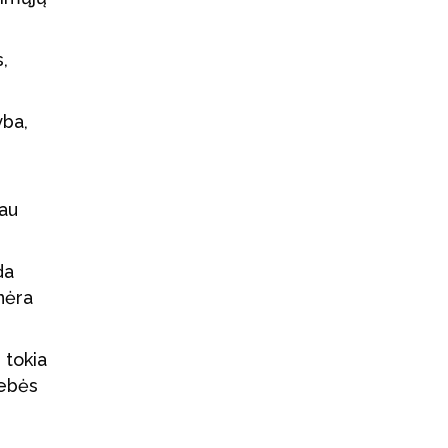
s,
yba,
iau
da
nėra
 tokia
gebės