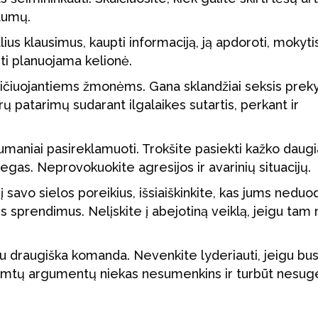
raumų.
ualius klausimus, kaupti informaciją, ją apdoroti, mokyti
ūti planuojama kelionė.
ičiuojantiems žmonėms. Gana sklandžiai seksis prek
rų patarimų sudarant ilgalaikes sutartis, perkant ir
maniai pasireklamuoti. Trokšite pasiekti kažko daug
legas. Neprovokuokite agresijos ir avarinių situacijų.
 į savo sielos poreikius, išsiaiškinkite, kas jums neduo
us sprendimus. Nelįskite į abejotiną veiklą, jeigu tam 
 su draugiška komanda. Nevenkite lyderiauti, jeigu bus
 rimtų argumentų niekas nesumenkins ir turbūt nesu