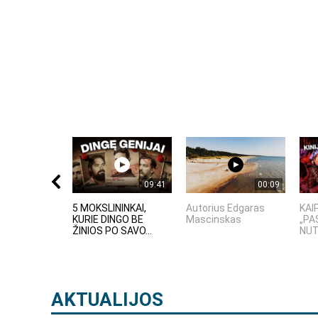
09:41
00:09
5 MOKSLININKAI,
Autorius Edgaras
KAI
KURIE DINGO BE
Mascinskas
„PA
ŽINIOS PO SAVO...
NUT
AKTUALIJOS