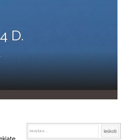
4 D.
Paieška
Ieškoti
ekiate,