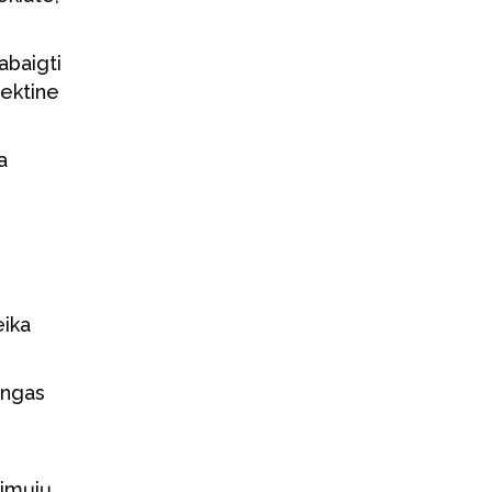
abaigti
lektine
a
eika
mingas
timųjų