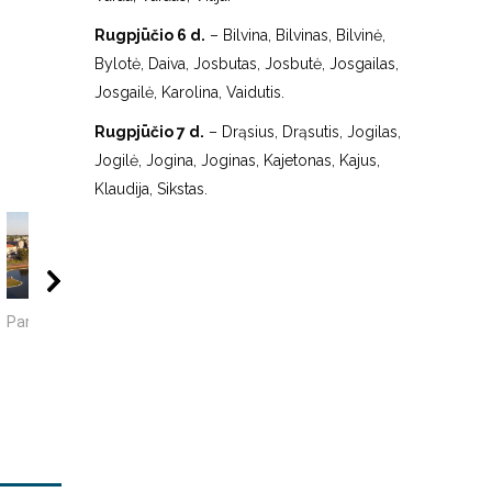
Rugpjūčio 6 d.
– Bilvina, Bilvinas, Bilvinė,
Bylotė, Daiva, Josbutas, Josbutė, Josgailas,
Josgailė, Karolina, Vaidutis.
Rugpjūčio 7 d.
– Drąsius, Drąsutis, Jogilas,
Jogilė, Jogina, Joginas, Kajetonas, Kajus,
Klaudija, Sikstas.
01:39
00:19
13:
Panevėžys | Senvagė
Vilniaus senamiestis
Senoviniai
ukrainietiški baršči
XVI⧸XVII amžiaus...