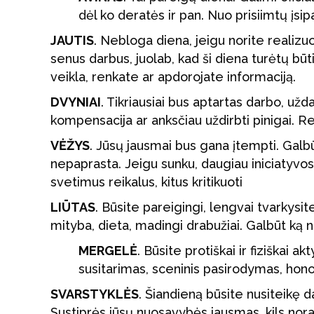
dėl ko deratės ir pan. Nuo prisiimtų įsi
JAUTIS
. Nebloga diena, jeigu norite realizuo
senus darbus, juolab, kad ši diena turėtų būt
veikla, renkate ar apdorojate informaciją.
DVYNIAI
. Tikriausiai bus aptartas darbo, už
kompensacija ar anksčiau uždirbti pinigai. 
VĖŽYS
. Jūsų jausmai bus gana įtempti. Galbūt 
nepaprasta. Jeigu sunku, daugiau iniciatyvos
svetimus reikalus, kitus kritikuoti
LIŪTAS
. Būsite pareigingi, lengvai tvarkysit
mityba, dieta, madingi drabužiai. Galbūt ką n
MERGELĖ
. Būsite protiškai ir fiziškai 
susitarimas, sceninis pasirodymas, hon
SVARSTYKLĖS
. Šiandieną būsite nusiteik
Sustiprės jūsų nuosavybės jausmas, kils noras 