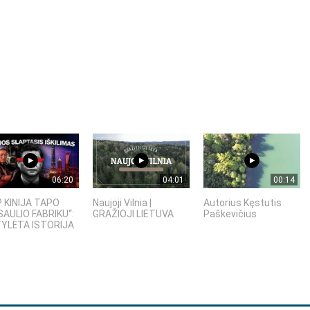
06:20
04:01
00:14
P KINIJA TAPO
Naujoji Vilnia |
Autorius Kęstutis
SAULIO FABRIKU“:
GRAŽIOJI LIETUVA
Paškevičius
YLĖTA ISTORIJA