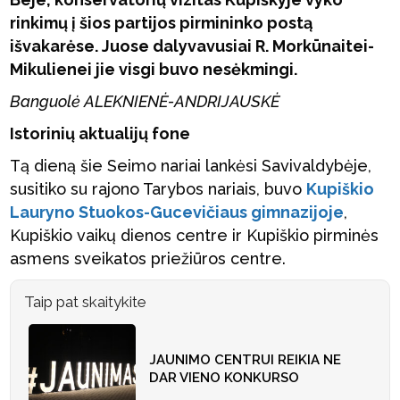
rinkimų į šios partijos pirmininko postą
išvakarėse. Juose dalyvavusiai R. Morkūnaitei-
Mikulienei jie visgi buvo nesėkmingi.
Banguolė ALEKNIENĖ-ANDRIJAUSKĖ
Istorinių aktualijų fone
Tą dieną šie Seimo nariai lankėsi Savivaldybėje,
susitiko su rajono Tarybos nariais, buvo
Kupiškio
Lauryno Stuokos-Gucevičiaus gimnazijoje
,
Kupiškio vaikų dienos centre ir Kupiškio pirminės
asmens sveikatos priežiūros centre.
Taip pat skaitykite
JAUNIMO CENTRUI REIKIA NE
DAR VIENO KONKURSO