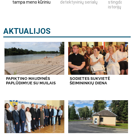
tampa meno kūriniu
detektyvinių serialų
stingdančių k
istorijų
AKTUALIJOS
PAPIKTINO MAUDYNĖS
SODIETES SUKVIETĖ
PAPLŪDIMYJE SU MUILAIS
ŠEIMININKIŲ DIENA