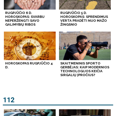
RUGPJŪČIO 6 D.
RUGPJŪČIO 5 D.
HOROSKOPAS: SVARBU
HOROSKOPAS: SPRENDIMUS
NEPERŽENGTI SAVO
VERTA PRADĖTI NUO MAŽO
GALIMYBIŲ RIBOS
ŽINGSNIO
HOROSKOPAS RUGPJŪČIO 4
SKAITMENINIS SPORTO
D.
GERBĖJAS: KAIP MODERNIOS
TECHNOLOGIJOS KEIČIA
SIRGALIŲ ĮPROČIUS?
112