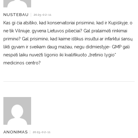
NUSTEBAU
|
2025-02-11
Kas gi čia atsitiko, kad konservatoriai prisiminė, kad ir Kupiškyje, o
ne tik Vilniuje, gyvena Lietuvos piliečiai? Gal pralaimėti rinkimai
priminė? Gal prisiminė, kad kaime ištikus insultui ar infarktui šansų
likti gyvam ir sveikam daug mažiau, negu didmiestyje- GMP gali
nespėti laiku nuvežti ligonio iki kvalifikuoto „tretinio lygio“
medicinos centro?
ANONIMAS
|
2025-02-11