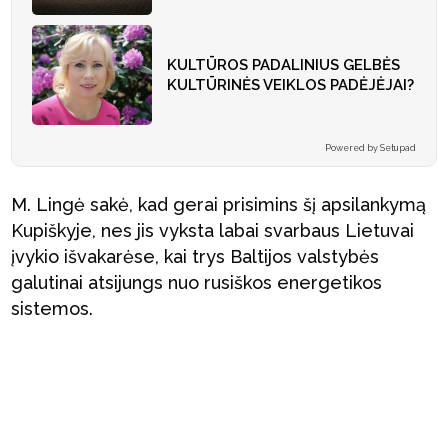
KULTŪROS PADALINIUS GELBĖS
KULTŪRINĖS VEIKLOS PADĖJĖJAI?
Powered by Setupad
M. Lingė sakė, kad gerai prisimins šį apsilankymą
Kupiškyje, nes jis vyksta labai svarbaus Lietuvai
įvykio išvakarėse, kai trys Baltijos valstybės
galutinai atsijungs nuo rusiškos energetikos
sistemos.