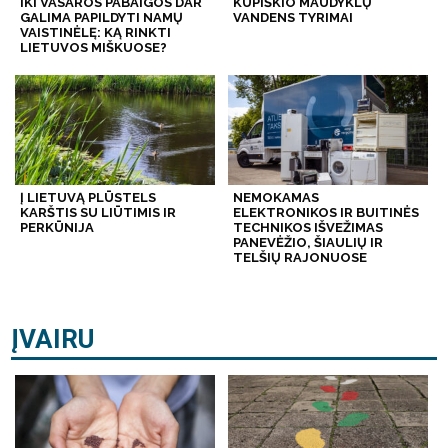
IKI VASAROS PABAIGOS DAR
KUPIŠKIO MAUDYKLŲ
GALIMA PAPILDYTI NAMŲ
VANDENS TYRIMAI
VAISTINĖLĘ: KĄ RINKTI
LIETUVOS MIŠKUOSE?
Į LIETUVĄ PLŪSTELS
NEMOKAMAS
KARŠTIS SU LIŪTIMIS IR
ELEKTRONIKOS IR BUITINĖS
PERKŪNIJA
TECHNIKOS IŠVEŽIMAS
PANEVĖŽIO, ŠIAULIŲ IR
TELŠIŲ RAJONUOSE
ĮVAIRU