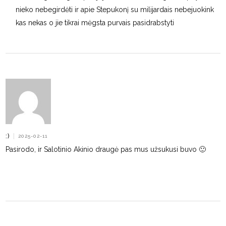
nieko nebegirdėti ir apie Stepukonį su milijardais nebejuokink
kas nekas o jie tikrai mėgsta purvais pasidrabstyti
:)
|
2025-02-11
Pasirodo, ir Salotinio Akinio draugė pas mus užsukusi buvo 🙂