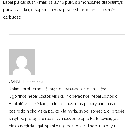
Labai puikus susitikimas,išsilavinę puikūs žmonės,nesidrapstantys
purvais ant kitų,o suprantantyskaip spręsti problemas,sekmės
darbuose..
JONUI
|
2025-02-13
Kokios problemos išspręstos evakuacijos planų nėra
,ligoninės neparuoštos visiškai ir operacinės neparuoštos o
Bilotaitė vis sakė kad jau turi planus ir tas padaryta ir anas o
pasirodo nieko viską paliko kitai vyriausybei spręsti tuoj pradės
sakyti kaip blogai dirba ši vyriausybė o apie Bartoševičių jau
nieko negirdėti gal Ispanijoje šildosi o kur dingo ir taip tylu