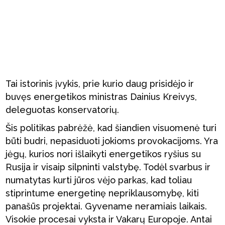
Tai istorinis įvykis, prie kurio daug prisidėjo ir
buvęs energetikos ministras Dainius Kreivys,
deleguotas konservatorių.
Šis politikas pabrėžė, kad šiandien visuomenė turi
būti budri, nepasiduoti jokioms provokacijoms. Yra
jėgų, kurios nori išlaikyti energetikos ryšius su
Rusija ir visaip silpninti valstybę. Todėl svarbus ir
numatytas kurti jūros vėjo parkas, kad toliau
stiprintume energetinę nepriklausomybę, kiti
panašūs projektai. Gyvename neramiais laikais.
Visokie procesai vyksta ir Vakarų Europoje. Antai