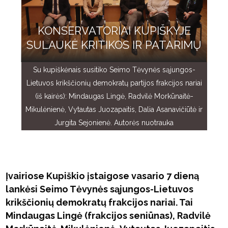
KONSERVATORIAI KUPIŠKYJE
SULAUKĖ KRITIKOS IR PATARIMŲ
Su kupiškėnais susitiko Seimo Tėvynės sąjungos-
Lietuvos krikščionių demokratų partijos frakcijos nariai
(iš kairės): Mindaugas Lingė, Radvilė Morkūnaitė-
Mikulėnienė, Vytautas Juozapaitis, Dalia Asanavičiūtė ir
Jurgita Sejonienė. Autorės nuotrauka
Įvairiose Kupiškio įstaigose vasario 7 dieną
lankėsi Seimo Tėvynės sąjungos-Lietuvos
krikščionių demokratų frakcijos nariai. Tai
Mindaugas Lingė (frakcijos seniūnas), Radvilė