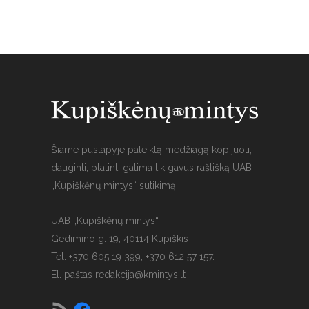
Šiame puslapyje pateiktą medžiagą kopijuoti,
dauginti, platinti galima tik gavus raštišką UAB
„Kupiškėnų mintys“ sutikimą.
UAB „Kupiškėnų mintys“,
Gedimino g. 19, 40114 Kupiškis
Tel. +370 605 19 399, +370 612 57 157.
El. paštas
redakcija@kmintys.lt