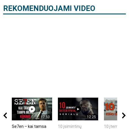
REKOMENDUOJAMI VIDEO
17:50
12:25
Se7en – kai tamsa
10 įsimintinų
10 įtemptų, k