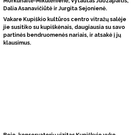
Morkūnaitė-Mikulėnienė, Vytautas Juozapaitis,
Dalia Asanavičiūtė ir Jurgita Sejonienė.
Vakare Kupiškio kultūros centro vitražų salėje
jie susitiko su kupiškėnais, daugiausia su savo
partinės bendruomenės nariais, ir atsakė į jų
klausimus.
Beje, konservatorių vizitas Kupiškyje vyko