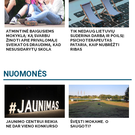
ATMINTINĖ BAIGUSIEMS
TIK NEDAUG LIETUVIŲ
MOKYKLĄ: KĄ SVARBU
SUDERINA DARBĄ IR POILSĮ:
ŽINOTI APIE PRIVALOMĄJĮ
PSICHOTERAPEUTAS
SVEIKATOS DRAUDIMĄ, KAD
PATARIA, KAIP NUBRĖŽTI
NESUSIDARYTŲ SKOLA
RIBAS
NUOMONĖS
JAUNIMO CENTRUI REIKIA
ŠVĘSTI MOKAME. O
NE DAR VIENO KONKURSO
SAUGOTI?