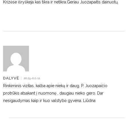
Krizėse išryškeja kas tikra ir netikra.Geriau Juozapaitis dainuotų
DALYVĖ
|
2025-02-11
Rinkiminis vizitas, kalba apie nieką ir daug. P. Juozapaičio
protrūkis atsakant į nuomonę , daugiau nieko gero. Dar
nesigaudymas kaip ir kuo valstybė gyvena. Liūdna