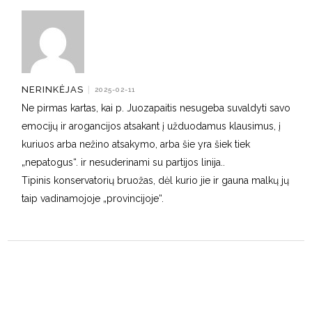
NERINKĖJAS
|
2025-02-11
Ne pirmas kartas, kai p. Juozapaitis nesugeba suvaldyti savo
emocijų ir arogancijos atsakant į užduodamus klausimus, į
kuriuos arba nežino atsakymo, arba šie yra šiek tiek
„nepatogus“. ir nesuderinami su partijos linija..
Tipinis konservatorių bruožas, dėl kurio jie ir gauna malkų jų
taip vadinamojoje „provincijoje“.