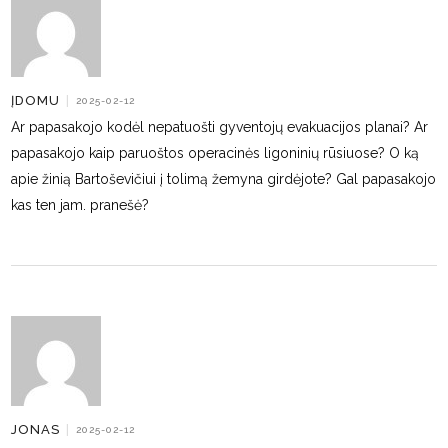
ĮDOMU
|
2025-02-12
Ar papasakojo kodėl nepatuošti gyventojų evakuacijos planai? Ar
papasakojo kaip paruoštos operacinės ligoninių rūsiuose? O ką
apie žinią Bartoševičiui į tolimą žemyna girdėjote? Gal papasakojo
kas ten jam. pranešė?
JONAS
|
2025-02-12