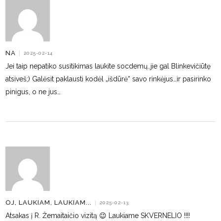
NA
|
2025-02-14
Jei taip nepatiko susitikimas laukite socdemų..jie gal Blinkevičiūtę
atsiveš;) Galėsit paklausti kodėl „išdūrė“ savo rinkėjus…ir pasirinko
pinigus, o ne jus…
OJ, LAUKIAM, LAUKIAM...
|
2025-02-13
Atsakas į R. Žemaitaičio vizitą 😉 Laukiame SKVERNELIO !!!!