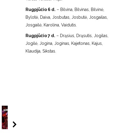
Rugpjūčio 6 d.
– Bilvina, Bilvinas, Bilvinė,
Bylotė, Daiva, Josbutas, Josbutė, Josgailas,
Josgailė, Karolina, Vaidutis.
Rugpjūčio 7 d.
– Drąsius, Drąsutis, Jogilas,
Jogilė, Jogina, Joginas, Kajetonas, Kajus,
Klaudija, Sikstas.
06:20
08:05
00: