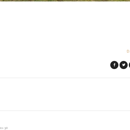
D
11-30