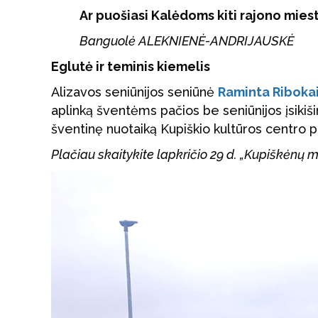
Ar puošiasi Kalėdoms kiti rajono mieste
Banguolė ALEKNIENĖ-ANDRIJAUSKĖ
Eglutė ir teminis kiemelis
Alizavos seniūnijos seniūnė
Raminta Riboka
aplinką šventėms pačios be seniūnijos įsikiši
šventinę nuotaiką Kupiškio kultūros centro pad
Plačiau skaitykite lapkričio 29 d. „Kupiškėnų