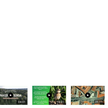
04:01
10:01
01:11