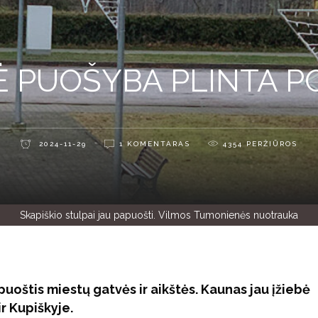
Ė PUOŠYBA PLINTA P
2024-11-29
1 KOMENTARAS
4354
PERŽIŪROS
Skapiškio stulpai jau papuošti. Vilmos Tumonienės nuotrauka
uoštis miestų gatvės ir aikštės. Kaunas jau įžiebė
r Kupiškyje.