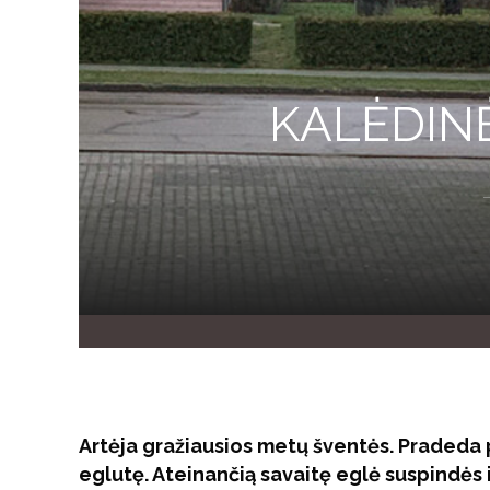
KALĖDIN
Artėja gražiausios metų šventės. Pradeda p
eglutę. Ateinančią savaitę eglė suspindės i