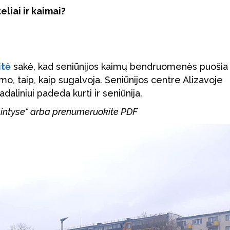
liai ir kaimai?
itė
sakė, kad seniūnijos kaimų bendruomenės puošia
mo, taip, kaip sugalvoja. Seniūnijos centre Alizavoje
aliniui padeda kurti ir seniūnija.
 mintyse“ arba prenumeruokite PDF