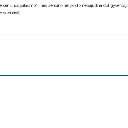
be seniūnės įsikišimo“ , nes seniūnė nei piršto nepajudina dėl gyventojų
nė socialinė)