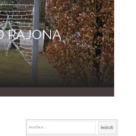
O RAJONĄ
Paieška
Ieškoti