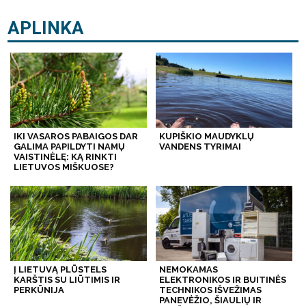
APLINKA
IKI VASAROS PABAIGOS DAR
KUPIŠKIO MAUDYKLŲ
GALIMA PAPILDYTI NAMŲ
VANDENS TYRIMAI
VAISTINĖLĘ: KĄ RINKTI
LIETUVOS MIŠKUOSE?
Į LIETUVĄ PLŪSTELS
NEMOKAMAS
KARŠTIS SU LIŪTIMIS IR
ELEKTRONIKOS IR BUITINĖS
PERKŪNIJA
TECHNIKOS IŠVEŽIMAS
PANEVĖŽIO, ŠIAULIŲ IR