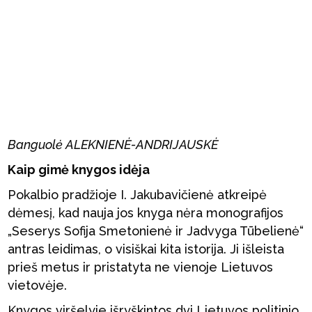
Banguolė ALEKNIENĖ-ANDRIJAUSKĖ
Kaip gimė knygos idėja
Pokalbio pradžioje I. Jakubavičienė atkreipė
dėmesį, kad nauja jos knyga nėra monografijos
„Seserys Sofija Smetonienė ir Jadvyga Tūbelienė“
antras leidimas, o visiškai kita istorija. Ji išleista
prieš metus ir pristatyta ne vienoje Lietuvos
vietovėje.
Knygos viršelyje išryškintos dvi Lietuvos politinio