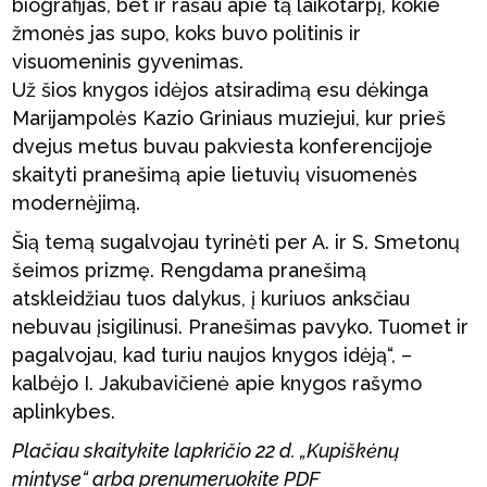
biografijas, bet ir rašau apie tą laikotarpį, kokie
žmonės jas supo, koks buvo politinis ir
visuomeninis gyvenimas.
Už šios knygos idėjos atsiradimą esu dėkinga
Marijampolės Kazio Griniaus muziejui, kur prieš
dvejus metus buvau pakviesta konferencijoje
skaityti pranešimą apie lietuvių visuomenės
modernėjimą.
Šią temą sugalvojau tyrinėti per A. ir S. Smetonų
šeimos prizmę. Rengdama pranešimą
atskleidžiau tuos dalykus, į kuriuos anksčiau
nebuvau įsigilinusi. Pranešimas pavyko. Tuomet ir
pagalvojau, kad turiu naujos knygos idėją“, –
kalbėjo I. Jakubavičienė apie knygos rašymo
aplinkybes.
Plačiau skaitykite lapkričio 22 d. „Kupiškėnų
mintyse“ arba prenumeruokite PDF