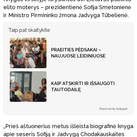
elito moterys – prezidentienė Sofija Smetonienė
ir Ministro Pirmininko žmona Jadvyga Tūbelienė.
Taip pat skaitykite
PRAEITIES PĖDSAKAI –
NAUJUOSE LEIDINIUOSE
KAIP ATSKIRTI IR IŠSAUGOTI
TAUTODAILĘ
Powered by Setupad
„Prieš aštuonerius metus išleista biografinė knyga
apie seseris Sofiją ir Jadvygą Chodakauskaites