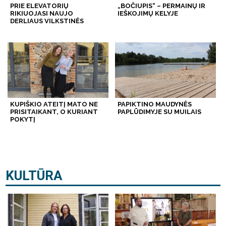
PRIE ELEVATORIŲ
„BOČIUPIS“ – PERMAINŲ IR
RIKIUOJASI NAUJO
IEŠKOJIMŲ KELYJE
DERLIAUS VILKSTINĖS
KUPIŠKIO ATEITĮ MATO NE
PAPIKTINO MAUDYNĖS
PRISITAIKANT, O KURIANT
PAPLŪDIMYJE SU MUILAIS
POKYTĮ
KULTŪRA