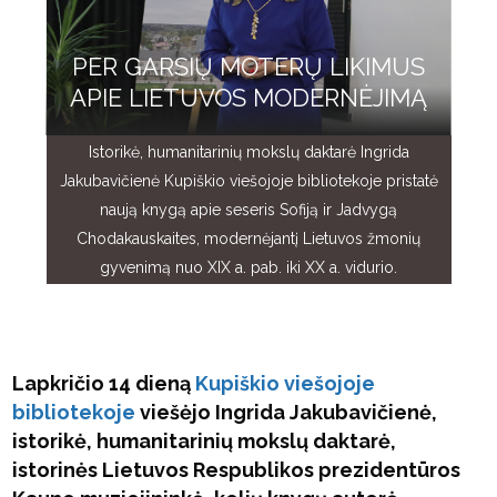
PER GARSIŲ MOTERŲ LIKIMUS
APIE LIETUVOS MODERNĖJIMĄ
Istorikė, humanitarinių mokslų daktarė Ingrida
Jakubavičienė Kupiškio viešojoje bibliotekoje pristatė
naują knygą apie seseris Sofiją ir Jadvygą
Chodakauskaites, modernėjantį Lietuvos žmonių
gyvenimą nuo XIX a. pab. iki XX a. vidurio.
Lapkričio 14 dieną
Kupiškio viešojoje
bibliotekoje
viešėjo Ingrida Jakubavičienė,
istorikė, humanitarinių mokslų daktarė,
istorinės Lietuvos Respublikos prezidentūros