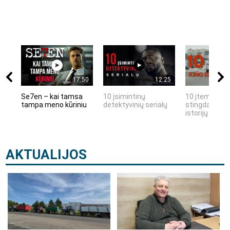
17:50
12:25
Se7en – kai tamsa
10 įsimintinų
10 įtemptų, k
tampa meno kūriniu
detektyvinių serialų
stingdančių k
istorijų
AKTUALIJOS