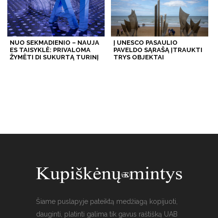
NUO SEKMADIENIO – NAUJA
Į UNESCO PASAULIO
ES TAISYKLĖ: PRIVALOMA
PAVELDO SĄRAŠĄ ĮTRAUKTI
ŽYMĖTI DI SUKURTĄ TURINĮ
TRYS OBJEKTAI
Šiame puslapyje pateiktą medžiagą kopijuoti,
dauginti, platinti galima tik gavus raštišką UAB