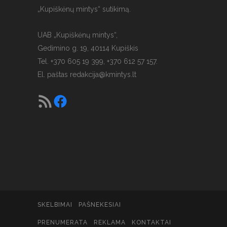
„Kupiškėnų mintys“ sutikimą.
UAB „Kupiškėnų mintys“,
Gedimino g. 19, 40114 Kupiškis
Tel. +370 605 19 399, +370 612 57 157.
El. paštas
redakcija@kmintys.lt
SKELBIMAI
PAŠNEKESIAI
PRENUMERATA
REKLAMA
KONTAKTAI