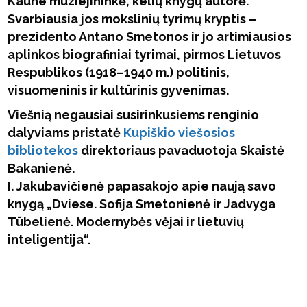
Kaune muziejininkė, kelių knygų autorė.
Svarbiausia jos mokslinių tyrimų kryptis –
prezidento Antano Smetonos ir jo artimiausios
aplinkos biografiniai tyrimai, pirmos Lietuvos
Respublikos (1918–1940 m.) politinis,
visuomeninis ir kultūrinis gyvenimas.
Viešnią negausiai susirinkusiems renginio
dalyviams pristatė
Kupiškio viešosios
bibliotekos
direktoriaus pavaduotoja Skaistė
Bakanienė.
I. Jakubavičienė papasakojo apie naują savo
knygą „Dviese. Sofija Smetonienė ir Jadvyga
Tūbelienė. Modernybės vėjai ir lietuvių
inteligentija“.