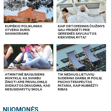
KUPIŠKIO POLIKLINIKA
KAIP ORTOPEDINIS ČIUŽINYS
ATVERIA DURIS
GALI PRISIDĖTI PRIE
SAVANORIAMS
GERESNĖS SAVIJAUTOS
KIEKVIENĄ RYTĄ?
ATMINTINĖ BAIGUSIEMS
TIK NEDAUG LIETUVIŲ
MOKYKLĄ: KĄ SVARBU
SUDERINA DARBĄ IR POILSĮ:
ŽINOTI APIE PRIVALOMĄJĮ
PSICHOTERAPEUTAS
SVEIKATOS DRAUDIMĄ, KAD
PATARIA, KAIP NUBRĖŽTI
NESUSIDARYTŲ SKOLA
RIBAS
NUOMONĖS