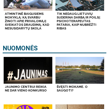
ATMINTINĖ BAIGUSIEMS
TIK NEDAUG LIETUVIŲ
MOKYKLĄ: KĄ SVARBU
SUDERINA DARBĄ IR POILSĮ:
ŽINOTI APIE PRIVALOMĄJĮ
PSICHOTERAPEUTAS
SVEIKATOS DRAUDIMĄ, KAD
PATARIA, KAIP NUBRĖŽTI
NESUSIDARYTŲ SKOLA
RIBAS
NUOMONĖS
JAUNIMO CENTRUI REIKIA
ŠVĘSTI MOKAME. O
NE DAR VIENO KONKURSO
SAUGOTI?