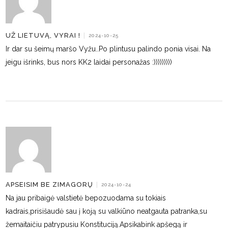
UŽ LIETUVĄ, VYRAI !
|
2024-10-25
Ir dar su šeimų maršo Vyžu..Po plintusu palindo ponia visai. Na
jeigu išrinks, bus nors KK2 laidai personažas :)))))))))
APSEISIM BE ZIMAGORŲ
|
2024-10-24
Na jau pribaigė valstietė bepozuodama su tokiais
kadrais,prisišaudė sau į koją su valkiūno neatgauta patranka,su
žemaitaičiu patrypusiu Konstituciją.Apsikabink apšegą ir