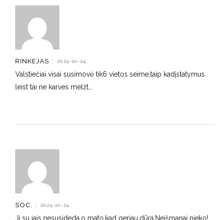
RINKEJAS
|
2024-10-24
Valstiečiai visai susimovė tik6 vietos seime,taip kadįstatymus
leist tai ne karves melžt….
SOC.
|
2024-10-24
Ji su jais nesusideda,o mato,kad geriau,dūra.Neišmanai nieko!