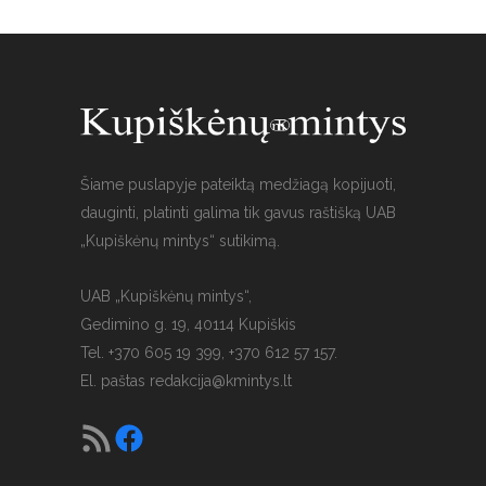
Šiame puslapyje pateiktą medžiagą kopijuoti,
dauginti, platinti galima tik gavus raštišką UAB
„Kupiškėnų mintys“ sutikimą.
UAB „Kupiškėnų mintys“,
Gedimino g. 19, 40114 Kupiškis
Tel. +370 605 19 399, +370 612 57 157.
El. paštas
redakcija@kmintys.lt