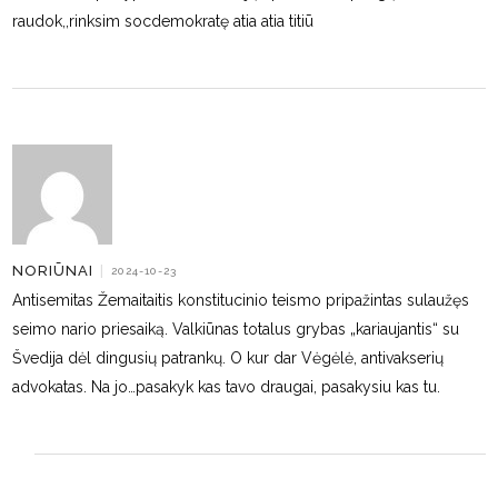
raudok,,rinksim socdemokratę atia atia titiū
NORIŪNAI
|
2024-10-23
Antisemitas Žemaitaitis konstitucinio teismo pripažintas sulaužęs
seimo nario priesaiką. Valkiūnas totalus grybas „kariaujantis“ su
Švedija dėl dingusių patrankų. O kur dar Vėgėlė, antivakserių
advokatas. Na jo…pasakyk kas tavo draugai, pasakysiu kas tu.