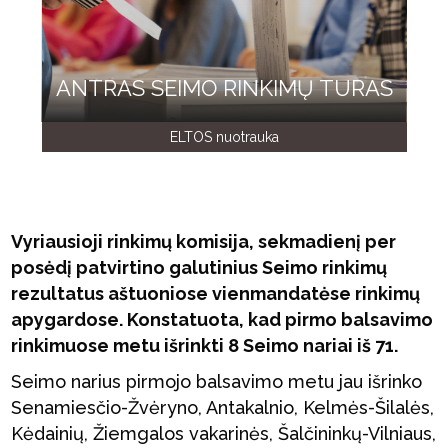
ANTRAS SEIMO RINKIMŲ TURAS
ELTOS nuotrauka
Vyriausioji rinkimų komisija, sekmadienį per
posėdį patvirtino galutinius Seimo rinkimų
rezultatus aštuoniose vienmandatėse rinkimų
apygardose. Konstatuota, kad pirmo balsavimo
rinkimuose metu išrinkti 8 Seimo nariai iš 71.
Seimo narius pirmojo balsavimo metu jau išrinko
Senamiesčio-Žvėryno, Antakalnio, Kelmės-Šilalės,
Kėdainių, Žiemgalos vakarinės, Šalčininkų-Vilniaus,