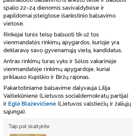
spalio 22–24 dienomis savivaldybėse ir
papildomai įsteigtose išankstinio balsavimo
vietose.
Rinkėjai turės teisę balsuoti tik už tos
vienmandatės rinkimų apygardos, kurioje yra
deklaravę savo gyvenamąją vietą, kandidatus.
Antras rinkimų turas vyks ir Sėlos vakarinėje
vienmandatėje rinkimų apygardoje, kuriai
priklauso Kupiškio ir Biržų rajonas.
Pakartotiniame balsavime dalyvauja Lilija
Vaitiekūnienė (Lietuvos socialdemokratų partija)
ir
Eglė Blaževičienė
(Lietuvos valstiečių ir žaliųjų
sąjunga).
Taip pat skaitykite