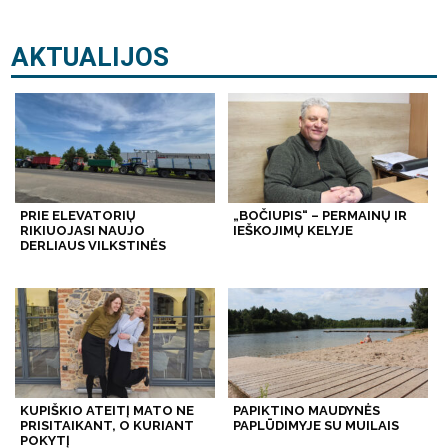
AKTUALIJOS
PRIE ELEVATORIŲ
„BOČIUPIS“ – PERMAINŲ IR
RIKIUOJASI NAUJO
IEŠKOJIMŲ KELYJE
DERLIAUS VILKSTINĖS
KUPIŠKIO ATEITĮ MATO NE
PAPIKTINO MAUDYNĖS
PRISITAIKANT, O KURIANT
PAPLŪDIMYJE SU MUILAIS
POKYTĮ