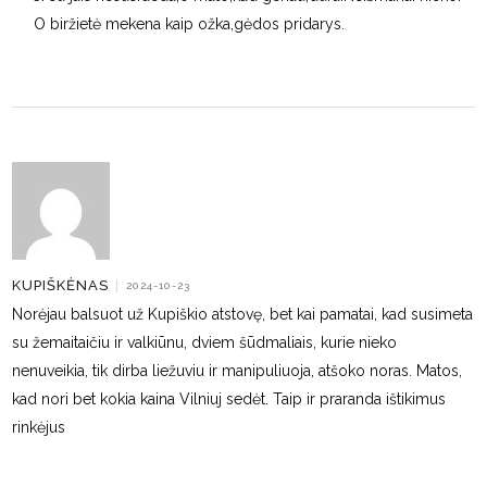
O biržietė mekena kaip ožka,gėdos pridarys.
KUPIŠKĖNAS
|
2024-10-23
Norėjau balsuot už Kupiškio atstovę, bet kai pamatai, kad susimeta
su žemaitaičiu ir valkiūnu, dviem šūdmaliais, kurie nieko
nenuveikia, tik dirba liežuviu ir manipuliuoja, atšoko noras. Matos,
kad nori bet kokia kaina Vilniuj sedėt. Taip ir praranda ištikimus
rinkėjus