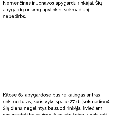
Nemenčinės ir Jonavos apygardų rinkėjai. Šių
apygardų rinkimų apylinkės sekmadienį
nebedirbs.
Kitose 63 apygardose bus reikalingas antras
rinkimų turas, kuris vyks spalio 27 d. (sekmadienį).
Šią dieną negalintys balsuoti rinkėjai kviečiami
pasinaudoti balsavimo iš anksto teise ir balsuoti