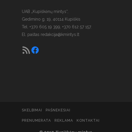
UAB „Kupiškėnų mintys“,
Gedimino g. 19, 40114 Kupiškis
Tel. +370 605 19 399, +370 612 57 157.
El. paštas
redakcija@kmintys.lt
SKELBIMAI
PAŠNEKESIAI
PRENUMERATA
REKLAMA
KONTAKTAI