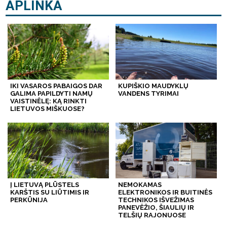
APLINKA
IKI VASAROS PABAIGOS DAR
KUPIŠKIO MAUDYKLŲ
GALIMA PAPILDYTI NAMŲ
VANDENS TYRIMAI
VAISTINĖLĘ: KĄ RINKTI
LIETUVOS MIŠKUOSE?
Į LIETUVĄ PLŪSTELS
NEMOKAMAS
KARŠTIS SU LIŪTIMIS IR
ELEKTRONIKOS IR BUITINĖS
PERKŪNIJA
TECHNIKOS IŠVEŽIMAS
PANEVĖŽIO, ŠIAULIŲ IR
TELŠIŲ RAJONUOSE