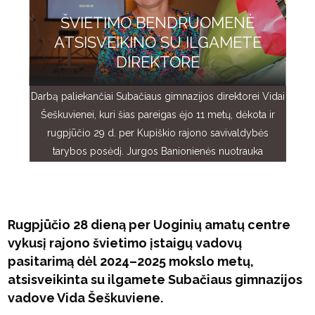
ŠVIETIMO BENDRUOMENĖ
ATSISVEIKINO SU ILGAMETE
DIREKTORE
Darbą paliekančiai Subačiaus gimnazijos direktorei Vidai
Šeškuvienei, kuri šias pareigas ėjo 11 metų, dėkota ir
rugpjūčio 29 d. per Kupiškio rajono savivaldybės
tarybos posėdį. Jurgos Banionienės nuotrauka
Rugpjūčio 28 dieną per Uoginių amatų centre
vykusį rajono švietimo įstaigų vadovų
pasitarimą dėl 2024–2025 mokslo metų,
atsisveikinta su ilgamete Subačiaus gimnazijos
vadove Vida Šeškuviene.