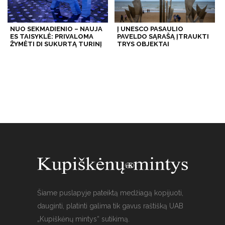
NUO SEKMADIENIO – NAUJA
Į UNESCO PASAULIO
ES TAISYKLĖ: PRIVALOMA
PAVELDO SĄRAŠĄ ĮTRAUKTI
ŽYMĖTI DI SUKURTĄ TURINĮ
TRYS OBJEKTAI
Šiame puslapyje pateiktą medžiagą kopijuoti,
dauginti, platinti galima tik gavus raštišką UAB
„Kupiškėnų mintys“ sutikimą.