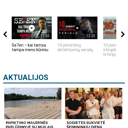
17:50
12:25
Se7en – kai tamsa
10 įsimintinų
10 įtemptų, k
tampa meno kūriniu
detektyvinių serialų
stingdančių k
istorijų
AKTUALIJOS
PAPIKTINO MAUDYNĖS
SODIETES SUKVIETĖ
PAPLŪDIMYJE SU MUILAIS
ŠEIMININKIŲ DIENA