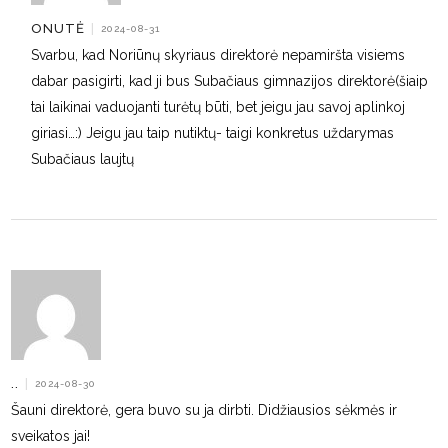
ONUTĖ
|
2024-08-31
Svarbu, kad Noriūnų skyriaus direktorė nepamiršta visiems
dabar pasigirti, kad ji bus Subačiaus gimnazijos direktorė(šiaip
tai laikinai vaduojanti turėtų būti, bet jeigu jau savoj aplinkoj
giriasi…:) Jeigu jau taip nutiktų- taigi konkretus uždarymas
Subačiaus laujtų
..
|
2024-08-30
Šauni direktorė, gera buvo su ja dirbti. Didžiausios sėkmės ir
sveikatos jai!