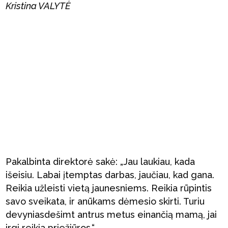
Kristina VALYTĖ
Pakalbinta direktorė sakė: „Jau laukiau, kada
išeisiu. Labai įtemptas darbas, jaučiau, kad gana.
Reikia užleisti vietą jaunesniems. Reikia rūpintis
savo sveikata, ir anūkams dėmesio skirti. Turiu
devyniasdešimt antrus metus einančią mamą, jai
irgi reikia priežiūros.“