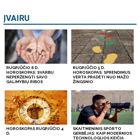
ĮVAIRU
RUGPJŪČIO 6 D.
RUGPJŪČIO 5 D.
HOROSKOPAS: SVARBU
HOROSKOPAS: SPRENDIMUS
NEPERŽENGTI SAVO
VERTA PRADĖTI NUO MAŽO
GALIMYBIŲ RIBOS
ŽINGSNIO
HOROSKOPAS RUGPJŪČIO 4
SKAITMENINIS SPORTO
D.
GERBĖJAS: KAIP MODERNIOS
TECHNOLOGIJOS KEIČIA