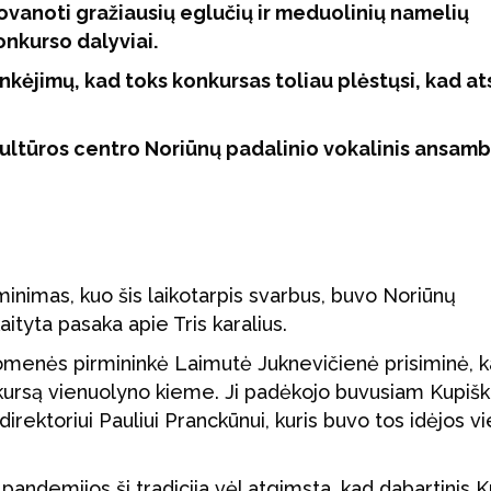
vanoti gražiausių eglučių ir meduolinių namelių
konkurso dalyviai.
kėjimų, kad toks konkursas toliau plėstųsi, kad at
ultūros centro Noriūnų padalinio vokalinis ansamb
inimas, kuo šis laikotarpis svarbus, buvo Noriūnų
ityta pasaka apie Tris karalius.
omenės pirmininkė Laimutė Juknevičienė prisiminė, k
nkursą vienuolyno kieme. Ji padėkojo buvusiam Kupišk
irektoriui Pauliui Pranckūnui, kuris buvo tos idėjos vi
pandemijos ši tradicija vėl atgimsta, kad dabartinis K