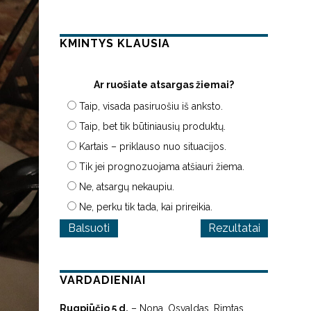
KMINTYS KLAUSIA
Ar ruošiate atsargas žiemai?
Taip, visada pasiruošiu iš anksto.
Taip, bet tik būtiniausių produktų.
Kartais – priklauso nuo situacijos.
Tik jei prognozuojama atšiauri žiema.
Ne, atsargų nekaupiu.
Ne, perku tik tada, kai prireikia.
Rezultatai
VARDADIENIAI
Rugpjūčio 5 d.
– Nona, Osvaldas, Rimtas,