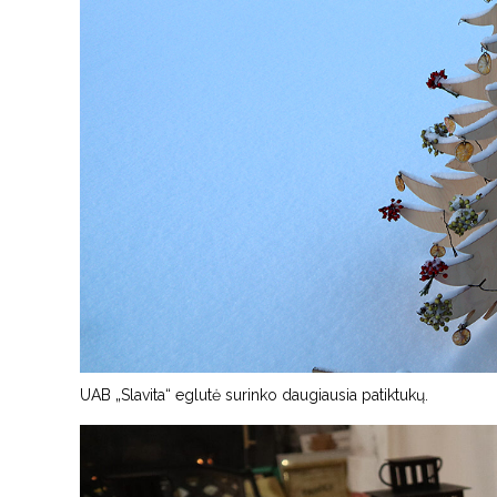
UAB „Slavita“ eglutė surinko daugiausia patiktukų.