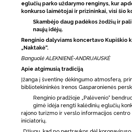
eglučių parko uždarymo renginys, kur apdo
konkurso laimėtojai ir prizininkai, visi šio 
Skambėjo daug padėkos žodžių ir palin
naujų idėjų.
Renginio dalyviams koncertavo Kupiškio k
„Naktakė“.
Banguolė ALEKNIENĖ-ANDRIJAUSKĖ
Apie atgimusią tradiciją
Įžanga į šventinę dėkingumo atmosferą, prim
bibliotekininkės Irenos Gasparonienės perska
Renginio pradžioje „Palėvenio“ bendru
gimė idėja rengti kalėdinių eglučių ko
rajono turizmo ir verslo informacijos centro d
iniciatorių.
„Džiugu, kad po pertraukos dėl koronaviruso 