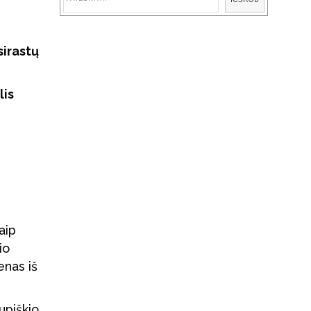
sirastų
lis
aip
io
enas iš
upiškio