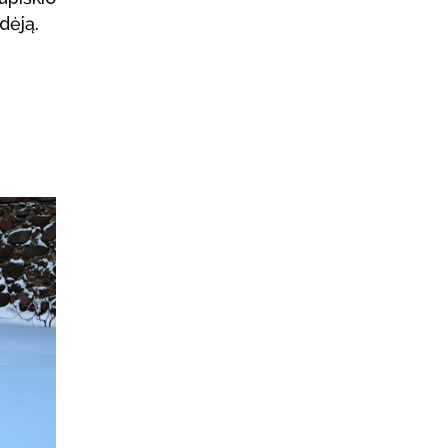
dėją.