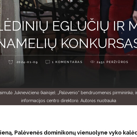
LĖDINIŲ EGLUČIŲ IR
NAMELIŲ KONKURSA
2024-01-09
1 KOMENTARAS
2451
PERŽIŪROS
mutė Juknevičienė (kairėje), „Palėvenio“ bendruomenės pirmininkė, ir L
informacijos centro direktorė. Autorės nuotrauka
5 dieną, Palėvenės dominikonų vienuolyne vyko kalė