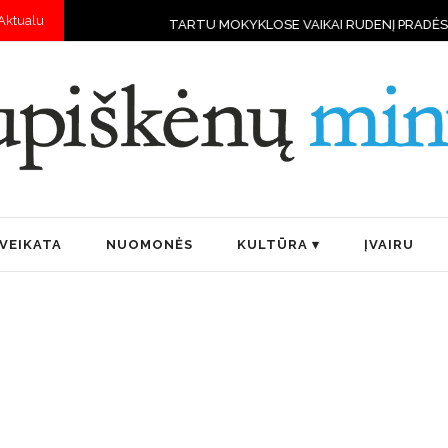
Aktualu
TARTU MOKYKLOSE VAIKAI RUDENĮ PRADĖS MOKYTIS VALDYTI DRON
VEIKATA
NUOMONĖS
KULTŪRA
ĮVAIRU