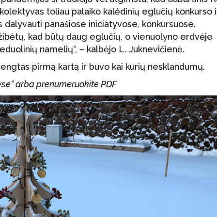
kolektyvas toliau palaiko kalėdinių eglučių konkurso i
us dalyvauti panašiose iniciatyvose, konkursuose.
 žibėtų, kad būtų daug eglučių, o vienuolyno erdvėje
eduolinių namelių“, – kalbėjo L. Juknevičienė.
engtas pirmą kartą ir buvo kai kurių nesklandumų.
tyse“ arba prenumeruokite PDF