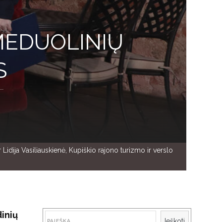
 MEDUOLINIŲ
S
idija Vasiliauskienė, Kupiškio rajono turizmo ir verslo
dinių
Paieška
Ieškoti