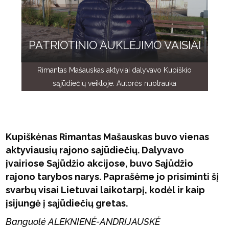
PATRIOTINIO AUKLĖJIMO VAISIAI
Rimantas Mašauskas aktyviai dalyvavo Kupiškio
sąjūdiečių veikloje. Autorės nuotrauka
Kupiškėnas Rimantas Mašauskas buvo vienas
aktyviausių rajono sajūdiečių. Dalyvavo
įvairiose Sąjūdžio akcijose, buvo Sąjūdžio
rajono tarybos narys. Paprašėme jo prisiminti šį
svarbų visai Lietuvai laikotarpį, kodėl ir kaip
įsijungė į sąjūdiečių gretas.
Banguolė ALEKNIENĖ-ANDRIJAUSKĖ