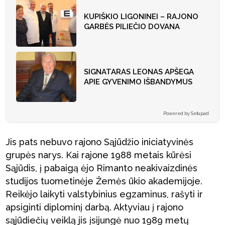
KUPIŠKIO LIGONINEI – RAJONO
GARBĖS PILIEČIO DOVANA
SIGNATARAS LEONAS APŠEGA
APIE GYVENIMO IŠBANDYMUS
Powered by Setupad
Jis pats nebuvo rajono Sąjūdžio iniciatyvinės
grupės narys. Kai rajone 1988 metais kūrėsi
Sąjūdis, į pabaigą ėjo Rimanto neakivaizdinės
studijos tuometinėje Žemės ūkio akademijoje.
Reikėjo laikyti valstybinius egzaminus, rašyti ir
apsiginti diplominį darbą. Aktyviau į rajono
sąjūdiečių veiklą jis įsijungė nuo 1989 metų