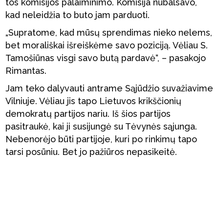
tos komisijos palaiminimo. Komisija nubalsavo,
kad neleidžia to buto jam parduoti.
„Supratome, kad mūsų sprendimas nieko nelems,
bet morališkai išreiškėme savo poziciją. Vėliau S.
Tamošiūnas visgi savo butą pardavė“, – pasakojo
Rimantas.
Jam teko dalyvauti antrame Sąjūdžio suvažiavime
Vilniuje. Vėliau jis tapo Lietuvos krikščionių
demokratų partijos nariu. Iš šios partijos
pasitraukė, kai ji susijungė su Tėvynės sąjunga.
Nebenorėjo būti partijoje, kuri po rinkimų tapo
tarsi posūniu. Bet jo pažiūros nepasikeitė.