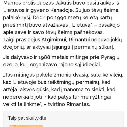
Mamos brolis Juozas Jakutis buvo pasitraukęs iš
Lietuvos ir gyveno Kanadoje. Su juo tėvų šeima
palaikė ryšį. Dėdė po 1990 metų keletą kartų
prieš mirtį buvo atvažiavęs į Lietuvą“, – pasakojo
apie save ir savo tėvų šeimą pašnekovas.
Taigi prasidėjus Atgimimui, Rimantui nebuvo jokių
dvejonių, ar aktyviai įsijungti į permainų sūkurį.
Jis dalyvavo ir 1988 metais mitinge prie Pyragių
ežero, kurį organizavo rajono sąjūdiečiai.
„Tas mitingas pakėlė žmonių dvasią, suteikė vilčių,
kad Lietuvoje bus reikšmingų permainų, kad
artėja laisvės gūsis, kad įmanoma to siekti, kad
nebereikia bijoti ir kad patys turime ryžtingai
veikti ta linkme“, – tvirtino Rimantas.
Taip pat skaitykite