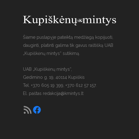
Šiame puslapyje pateiktą medžiagą kopijuoti,
dauginti, platinti galima tik gavus raštišką UAB
„Kupiškėnų mintys“ sutikimą.
UAB „Kupiškėnų mintys“,
Gedimino g. 19, 40114 Kupiškis
Tel. +370 605 19 399, +370 612 57 157.
El. paštas
redakcija@kmintys.lt