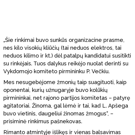
„Šie rinkimai buvo sunkūs organizacine prasme,
nes kilo visokių kliūčių (tai neduos elektros, tai
neduos kilimo ir kt.) dėl patalpų kandidatui susitikti
su rinkėjais. Tuos dalykus reikėjo nuolat derinti su
Vykdomojo komiteto pirmininku P. Večkiu.
Mes nesugebėjome žmonių taip suagituoti, kaip
oponentai, kurių užnugaryje buvo kolūkių
pirmininkai, net rajono partijos komitetas – patyrę
agitatoriai. Žinoma, gal lėmė ir tai, kad L. Apšega
buvo vietinis, daugeliui žinomas žmogus“, –
prisiminė rinkimus pašnekovas.
Rimanto atmintyje išlikęs ir vienas balsavimas