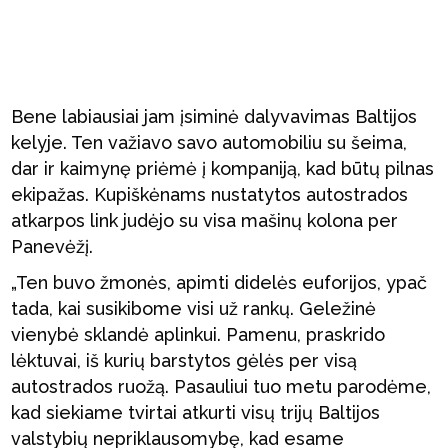
Bene labiausiai jam įsiminė dalyvavimas Baltijos
kelyje. Ten važiavo savo automobiliu su šeima,
dar ir kaimynę priėmė į kompaniją, kad būtų pilnas
ekipažas. Kupiškėnams nustatytos autostrados
atkarpos link judėjo su visa mašinų kolona per
Panevėžį.
„Ten buvo žmonės, apimti didelės euforijos, ypač
tada, kai susikibome visi už rankų. Geležinė
vienybė sklandė aplinkui. Pamenu, praskrido
lėktuvai, iš kurių barstytos gėlės per visą
autostrados ruožą. Pasauliui tuo metu parodėme,
kad siekiame tvirtai atkurti visų trijų Baltijos
valstybių nepriklausomybę, kad esame