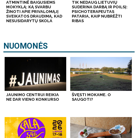
ATMINTINĖ BAIGUSIEMS
TIK NEDAUG LIETUVIŲ
MOKYKLĄ: KĄ SVARBU
SUDERINA DARBĄ IR POILSĮ:
ŽINOTI APIE PRIVALOMĄJĮ
PSICHOTERAPEUTAS
SVEIKATOS DRAUDIMĄ, KAD
PATARIA, KAIP NUBRĖŽTI
NESUSIDARYTŲ SKOLA
RIBAS
NUOMONĖS
JAUNIMO CENTRUI REIKIA
ŠVĘSTI MOKAME. O
NE DAR VIENO KONKURSO
SAUGOTI?