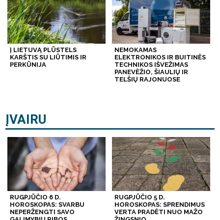
Į LIETUVĄ PLŪSTELS
NEMOKAMAS
KARŠTIS SU LIŪTIMIS IR
ELEKTRONIKOS IR BUITINĖS
PERKŪNIJA
TECHNIKOS IŠVEŽIMAS
PANEVĖŽIO, ŠIAULIŲ IR
TELŠIŲ RAJONUOSE
ĮVAIRU
RUGPJŪČIO 6 D.
RUGPJŪČIO 5 D.
HOROSKOPAS: SVARBU
HOROSKOPAS: SPRENDIMUS
NEPERŽENGTI SAVO
VERTA PRADĖTI NUO MAŽO
GALIMYBIŲ RIBOS
ŽINGSNIO