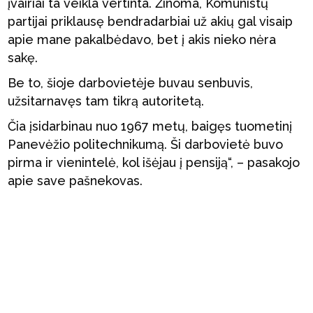
įvairiai ta veikla vertinta. Žinoma, Komunistų
partijai priklausę bendradarbiai už akių gal visaip
apie mane pakalbėdavo, bet į akis nieko nėra
sakę.
Be to, šioje darbovietėje buvau senbuvis,
užsitarnavęs tam tikrą autoritetą.
Čia įsidarbinau nuo 1967 metų, baigęs tuometinį
Panevėžio politechnikumą. Ši darbovietė buvo
pirma ir vienintelė, kol išėjau į pensiją“, – pasakojo
apie save pašnekovas.