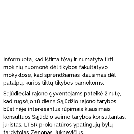
Informuota, kad ištirta tėvų ir numatyta tirti
mokinių nuomonė dėl tikybos fakultatyvo
mokyklose, kad sprendžiamas klausimas dėl
patalpų, kurios tiktų tikybos pamokoms.
Sąjūdiečiai rajono gyventojams pateikė žinutę,
kad rugsėjo 18 dieną Sąjūdžio rajono tarybos
būstinėje interesantus rūpimais klausimais
konsultuos Sąjūdžio seimo tarybos konsultantas,
juristas, LTSR prokuratūros ypatingųjų bylų
tardytojas Zenonas Juknevičius.