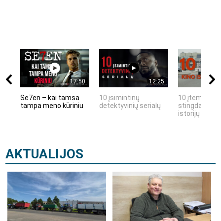
17:50
12:25
Se7en – kai tamsa
10 įsimintinų
10 įtemptų, k
tampa meno kūriniu
detektyvinių serialų
stingdančių k
istorijų
AKTUALIJOS