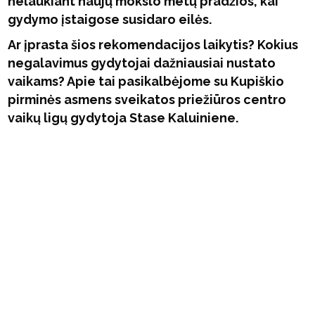
nelaukiant naujų mokslo metų pradžios, kai
gydymo įstaigose susidaro eilės.
Ar įprasta šios rekomendacijos laikytis? Kokius
negalavimus gydytojai dažniausiai nustato
vaikams? Apie tai pasikalbėjome su Kupiškio
pirminės asmens sveikatos priežiūros centro
vaikų ligų gydytoja Stase Kaluiniene.