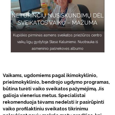
NETURINČIŲ NUSISKUNDIMŲ DĖL
SVEIKATOS VAIKŲ – MAŽUMA
Kupiškio pirminės asmens sveikatos priežiūros centro
vaikų ligų gydytoja Stasė Kaluinienė. Nuotrauka iš
asmeninio pašnekovės albumo
Vaikams, ugdomiems pagal ikimokyklinio,
priešmokyklinio, bendrojo ugdymo programas,
būtina turėti vaiko sveikatos pažymėjimą. Jis
galioja vienerius metus. Specialistai
rekomenduoja tėvams nedelsti ir pasirūpinti
vaiko profilaktiniu sveikatos tikrinimu