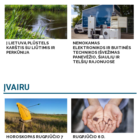
Į LIETUVĄ PLŪSTELS
NEMOKAMAS
KARŠTIS SU LIŪTIMIS IR
ELEKTRONIKOS IR BUITINĖS
PERKŪNIJA
TECHNIKOS IŠVEŽIMAS
PANEVĖŽIO, ŠIAULIŲ IR
TELŠIŲ RAJONUOSE
ĮVAIRU
HOROSKOPAS RUGPJŪČIO 7
RUGPJŪČIO 6 D.