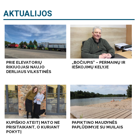
AKTUALIJOS
PRIE ELEVATORIŲ
„BOČIUPIS“ – PERMAINŲ IR
RIKIUOJASI NAUJO
IEŠKOJIMŲ KELYJE
DERLIAUS VILKSTINĖS
KUPIŠKIO ATEITĮ MATO NE
PAPIKTINO MAUDYNĖS
PRISITAIKANT, O KURIANT
PAPLŪDIMYJE SU MUILAIS
POKYTĮ