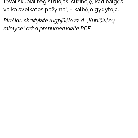
tėvai skubiai registruojasi sužinoję, kad baigėsi
vaiko sveikatos pažyma“, – kalbėjo gydytoja.
Plačiau skaitykite rugpjūčio 22 d. „Kupiškėnų
mintyse“ arba prenumeruokite PDF