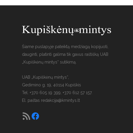
Šiame puslapyje pateiktą medžiagą kopijuoti,
dauginti, platinti galima tik gavus raštišką UAB
„Kupiškėnų mintys“ sutikimą.
UAB „Kupiškėnų mintys“,
Gedimino g. 19, 40114 Kupiškis
Tel. +370 605 19 399, +370 612 57 157.
El. paštas
redakcija@kmintys.lt