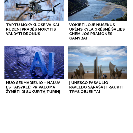
TARTU MOKYKLOSE VAIKAI
VOKIETIJOJE NUSEKUS
RUDENĮ PRADĖS MOKYTIS
UPĖMS KYLA GRĖSMĖ ŠALIES
VALDYTI DRONUS
CHEMIJOS PRAMONĖS
GAMYBAI
NUO SEKMADIENIO – NAUJA
Į UNESCO PASAULIO
ES TAISYKLĖ: PRIVALOMA
PAVELDO SĄRAŠĄ ĮTRAUKTI
ŽYMĖTI DI SUKURTĄ TURINĮ
TRYS OBJEKTAI