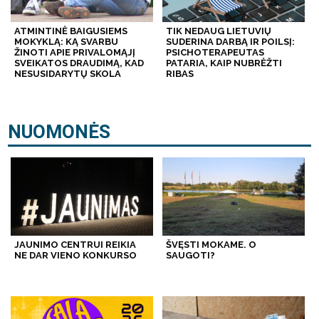
ATMINTINĖ BAIGUSIEMS
TIK NEDAUG LIETUVIŲ
MOKYKLĄ: KĄ SVARBU
SUDERINA DARBĄ IR POILSĮ:
ŽINOTI APIE PRIVALOMĄJĮ
PSICHOTERAPEUTAS
SVEIKATOS DRAUDIMĄ, KAD
PATARIA, KAIP NUBRĖŽTI
NESUSIDARYTŲ SKOLA
RIBAS
NUOMONĖS
JAUNIMO CENTRUI REIKIA
ŠVĘSTI MOKAME. O
NE DAR VIENO KONKURSO
SAUGOTI?