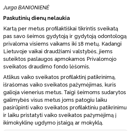
Jurga BANIONIENĖ
Paskutinių dienų nelaukia
Kartą per metus profilaktiškai tikrintis sveikatą
pas savo šeimos gydytoją ir gydytoją odontologą
privaloma visiems vaikams iki 18 metų. Kadangi
Lietuvoje vaikai draudžiami valstybės, jiems
suteiktos paslaugos apmokamos Privalomojo
sveikatos draudimo fondo lėšomis.
Atlikus vaiko sveikatos profilaktinį patikrinimą,
išrašomas vaiko sveikatos pažymėjimas, kuris
galioja vienerius metus. Taigi šeimoms sudarytos
galimybės visus metus joms patogiu laiku
pasirūpinti vaiko sveikatos profilaktiniu patikrinimu
ir laiku pristatyti vaiko sveikatos pažymėjimą į
ikimokyklinę ugdymo įstaigą ar mokyklą.