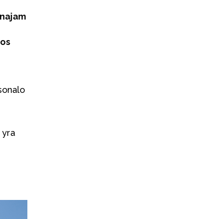
unajam
tos
rsonalo
 yra