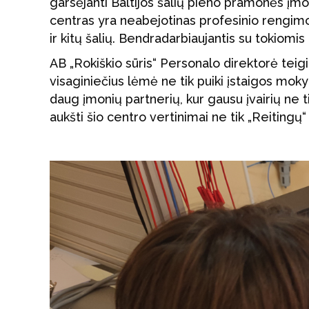
garsėjanti Baltijos šalių pieno pramonės įm
centras yra neabejotinas profesinio rengimo l
ir kitų šalių. Bendradarbiaujantis su tokiomis
AB „Rokiškio sūris“ Personalo direktorė teigia
visaginiečius lėmė ne tik puiki įstaigos moky
daug įmonių partnerių, kur gausu įvairių ne t
aukšti šio centro vertinimai ne tik „Reitingų“