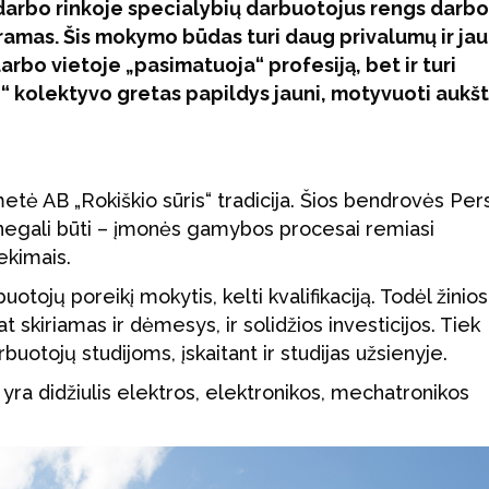
darbo rinkoje specialybių darbuotojus rengs darbo
ramas. Šis mokymo būdas turi daug privalumų ir ja
 darbo vietoje „pasimatuoja“ profesiją, bet ir turi
o“ kolektyvo gretas papildys jauni, motyvuoti aukš
metė AB „Rokiškio sūris“ tradicija. Šios bendrovės Pe
 ir negali būti – įmonės gamybos procesai remiasi
ekimais.
otojų poreikį mokytis, kelti kvalifikaciją. Todėl žinios
 skiriamas ir dėmesys, ir solidžios investicijos. Tiek
uotojų studijoms, įskaitant ir studijas užsienyje.
yra didžiulis elektros, elektronikos, mechatronikos