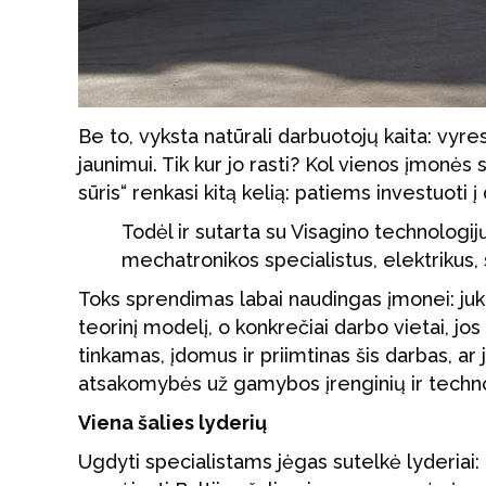
Be to, vyksta natūrali darbuotojų kaita: vyr
jaunimui. Tik kur jo rasti? Kol vienos įmonės s
sūris“ renkasi kitą kelią: patiems investuoti į 
Todėl ir sutarta su Visagino technologi
mechatronikos specialistus, elektrikus,
Toks sprendimas labai naudingas įmonei: j
teorinį modelį, o konkrečiai darbo vietai, jos 
tinkamas, įdomus ir priimtinas šis darbas, ar
atsakomybės už gamybos įrenginių ir techno
Viena šalies lyderių
Ugdyti specialistams jėgas sutelkė lyderiai: