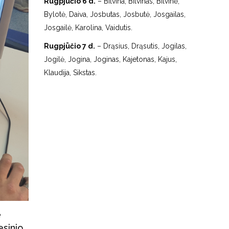
Rugpjūčio 6 d.
– Bilvina, Bilvinas, Bilvinė,
Bylotė, Daiva, Josbutas, Josbutė, Josgailas,
Josgailė, Karolina, Vaidutis.
Rugpjūčio 7 d.
– Drąsius, Drąsutis, Jogilas,
Jogilė, Jogina, Joginas, Kajetonas, Kajus,
Klaudija, Sikstas.
ė
esinio