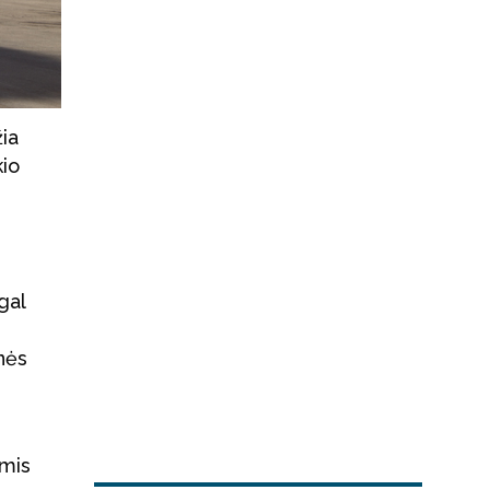
žia
kio
gal
snės
omis