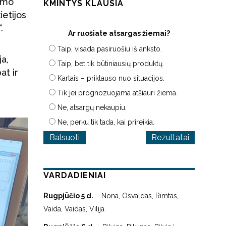
kymo
KMINTYS KLAUSIA
ietijos
.
Ar ruošiate atsargas žiemai?
Taip, visada pasiruošiu iš anksto.
ja,
Taip, bet tik būtiniausių produktų.
at ir
Kartais – priklauso nuo situacijos.
Tik jei prognozuojama atšiauri žiema.
Ne, atsargų nekaupiu.
Ne, perku tik tada, kai prireikia.
Rezultatai
VARDADIENIAI
Rugpjūčio 5 d.
– Nona, Osvaldas, Rimtas,
Vaida, Vaidas, Vilija.