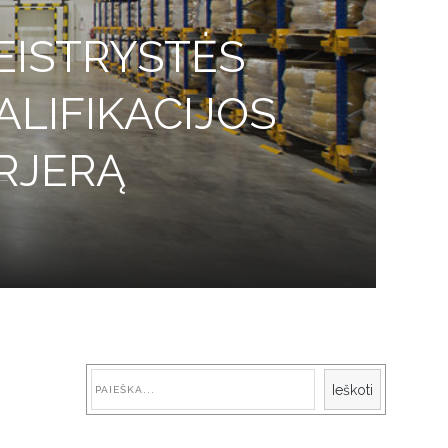
EISTRYSTĖS
ALIFIKACIJOS
ARJERĄ
Paieška
Ieškoti