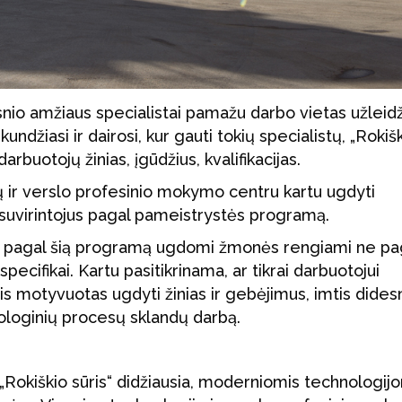
esnio amžiaus specialistai pamažu darbo vietas užleid
kundžiasi ir dairosi, kur gauti tokių specialistų, „Rokiš
darbuotojų žinias, įgūdžius, kvalifikacijas.
jų ir verslo profesinio mokymo centru kartu ugdyti
 suvirintojus pagal pameistrystės programą.
uk pagal šią programą ugdomi žmonės rengiami ne pa
specifikai. Kartu pasitikrinama, ar tikrai darbuotojui
 jis motyvuotas ugdyti žinias ir gebėjimus, imtis dide
loginių procesų sklandų darbą.
 „Rokiškio sūris“ didžiausia, moderniomis technologij