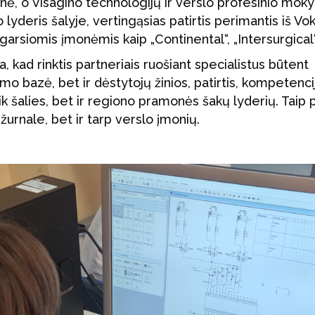
onė, o Visagino technologijų ir verslo profesinio mo
yderis šalyje, vertingąsias patirtis perimantis iš Vok
 garsiomis įmonėmis kaip „Continental“, „Intersurgical“
, kad rinktis partneriais ruošiant specialistus būtent
mo bazė, bet ir dėstytojų žinios, patirtis, kompetenci
ik šalies, bet ir regiono pramonės šakų lyderių. Taip p
 žurnale, bet ir tarp verslo įmonių.