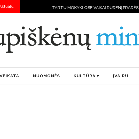
Aktualu
TU MOKYKLOSE VAIKAI RUDENĮ PRADĖS MOKYTIS VALDYTI DRONUS
VEIKATA
NUOMONĖS
KULTŪRA
ĮVAIRU