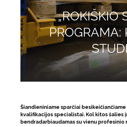
„ROKIŠKIO
PROGRAMA: K
STUDI
Šiandieniniame sparčiai besikeičiančiame 
kvalifikacijos specialistai. Kol kitos šalies į
bendradarbiaudamas su vienu profesinio m