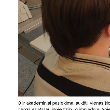
O ir akademiniai pasiekimai aukšti: vienas 
pergales Pasaulinėje fizikų olimpiadoje. Apie