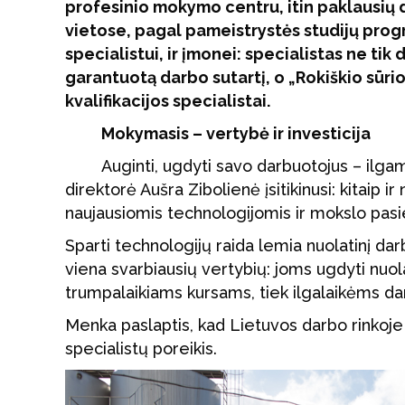
profesinio mokymo centru, itin paklausių 
vietose, pagal pameistrystės studijų prog
specialistui, ir įmonei: specialistas ne tik
garantuotą darbo sutartį, o „Rokiškio sūri
kvalifikacijos specialistai.
Mokymasis – vertybė ir investicija
Auginti, ugdyti savo darbuotojus – ilga
direktorė Aušra Zibolienė įsitikinusi: kitaip
naujausiomis technologijomis ir mokslo pasi
Sparti technologijų raida lemia nuolatinį darbu
viena svarbiausių vertybių: joms ugdyti nuolat
trumpalaikiams kursams, tiek ilgalaikėms darb
Menka paslaptis, kad Lietuvos darbo rinkoje 
specialistų poreikis.