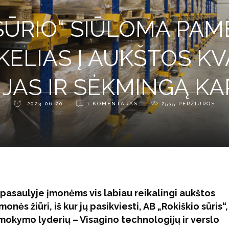
 SŪRIO“ SIŪLOMA PAM
ELIAS Į AUKŠTOS KV
JAS IR SĖKMINGĄ K
2023-06-20
1 KOMENTARAS
2535
PERŽIŪROS
pasaulyje įmonėms vis labiau reikalingi aukštos
monės žiūri, iš kur jų pasikviesti, AB „Rokiškio sūris“,
okymo lyderių – Visagino technologijų ir verslo