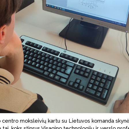
šio centro moksleivių kartu su Lietuvos komanda skyn
 tai, koks stiprus Visagino technologijų ir verslo prof