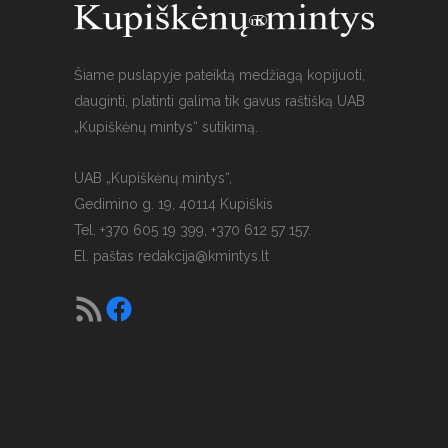
Šiame puslapyje pateiktą medžiagą kopijuoti,
dauginti, platinti galima tik gavus raštišką UAB
„Kupiškėnų mintys“ sutikimą.
UAB „Kupiškėnų mintys“,
Gedimino g. 19, 40114 Kupiškis
Tel. +370 605 19 399, +370 612 57 157.
El. paštas
redakcija@kmintys.lt