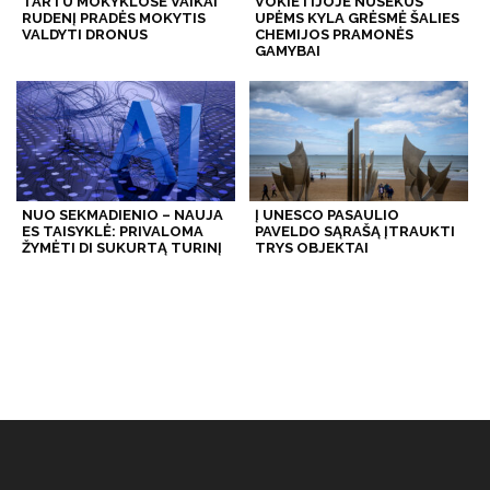
TARTU MOKYKLOSE VAIKAI
VOKIETIJOJE NUSEKUS
RUDENĮ PRADĖS MOKYTIS
UPĖMS KYLA GRĖSMĖ ŠALIES
VALDYTI DRONUS
CHEMIJOS PRAMONĖS
GAMYBAI
NUO SEKMADIENIO – NAUJA
Į UNESCO PASAULIO
ES TAISYKLĖ: PRIVALOMA
PAVELDO SĄRAŠĄ ĮTRAUKTI
ŽYMĖTI DI SUKURTĄ TURINĮ
TRYS OBJEKTAI