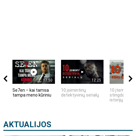
17:50
12:25
Se7en – kai tamsa
10 įsimintinų
10 įtemptų, k
tampa meno kūriniu
detektyvinių serialų
stingdančių k
istorijų
AKTUALIJOS