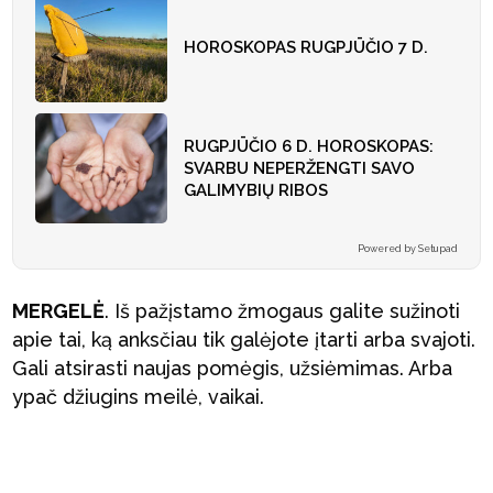
HOROSKOPAS RUGPJŪČIO 7 D.
RUGPJŪČIO 6 D. HOROSKOPAS:
SVARBU NEPERŽENGTI SAVO
GALIMYBIŲ RIBOS
Powered by Setupad
MERGELĖ
. Iš pažįstamo žmogaus galite sužinoti
apie tai, ką anksčiau tik galėjote įtarti arba svajoti.
Gali atsirasti naujas pomėgis, užsiėmimas. Arba
ypač džiugins meilė, vaikai.