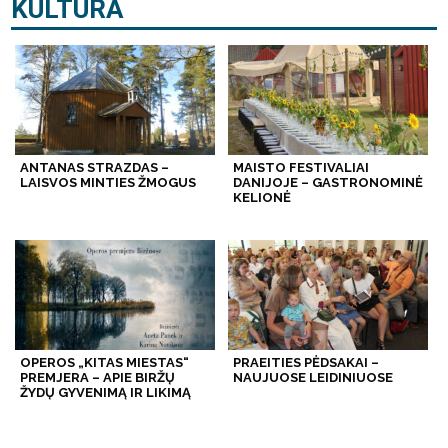
KULTŪRA
ANTANAS STRAZDAS –
MAISTO FESTIVALIAI
LAISVOS MINTIES ŽMOGUS
DANIJOJE – GASTRONOMINĖ
KELIONĖ
OPEROS „KITAS MIESTAS“
PRAEITIES PĖDSAKAI –
PREMJERA – APIE BIRŽŲ
NAUJUOSE LEIDINIUOSE
ŽYDŲ GYVENIMĄ IR LIKIMĄ