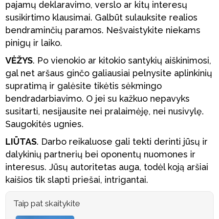
pajamų deklaravimo, verslo ar kitų interesų
susikirtimo klausimai. Galbūt sulauksite realios
bendraminčių paramos. Nešvaistykite niekams
pinigų ir laiko.
VĖŽYS
. Po vienokio ar kitokio santykių aiškinimosi,
gal net aršaus ginčo galiausiai pelnysite aplinkinių
supratimą ir galėsite tikėtis sėkmingo
bendradarbiavimo. O jei su kažkuo nepavyks
susitarti, nesijausite nei pralaimėję, nei nusivylę.
Saugokitės ugnies.
LIŪTAS
. Darbo reikaluose gali tekti derinti jūsų ir
dalykinių partnerių bei oponentų nuomones ir
interesus. Jūsų autoritetas auga, todėl koją aršiai
kaišios tik slapti priešai, intrigantai.
Taip pat skaitykite