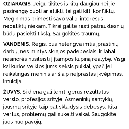
OŽIARAGIS
. Jeigu tikitės iš kitų daugiau nei jie
pasirengę duoti ar atlikti, tai gali kilti konfliktų.
Mėginimas primesti savo valią, interesus
nepatiktų niekam. Tikrai galite rasti patrauklesnių
būdų pasiekti tikslą. Saugokitės traumų.
VANDENIS
. Regis, bus nelengva imtis įprastinių
darbų, nes mintys skrajos padebesiais, ir labai
nesinorės nusileisti į įtampos kupiną realybę. Visgi
kai kurios veiklos jums seksis puikiai, ypač jei
reikalingas meninis ar šiaip neįprastas įkvėpimas,
intuicija.
ŽUVYS
. Ši diena gali lemti gerus rezultatus
verslo, profesijos srityje. Asmeninių santykių,
jausmų srityje taip pat sklaidysis debesys. Kita
vertus, problemų gali sukelti vaikai. Saugokite
juos nuo pavojų.