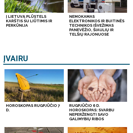
Į LIETUVĄ PLŪSTELS
NEMOKAMAS
KARŠTIS SU LIŪTIMIS IR
ELEKTRONIKOS IR BUITINĖS
PERKŪNIJA
TECHNIKOS IŠVEŽIMAS
PANEVĖŽIO, ŠIAULIŲ IR
TELŠIŲ RAJONUOSE
ĮVAIRU
HOROSKOPAS RUGPJŪČIO 7
RUGPJŪČIO 6 D.
D.
HOROSKOPAS: SVARBU
NEPERŽENGTI SAVO
GALIMYBIŲ RIBOS