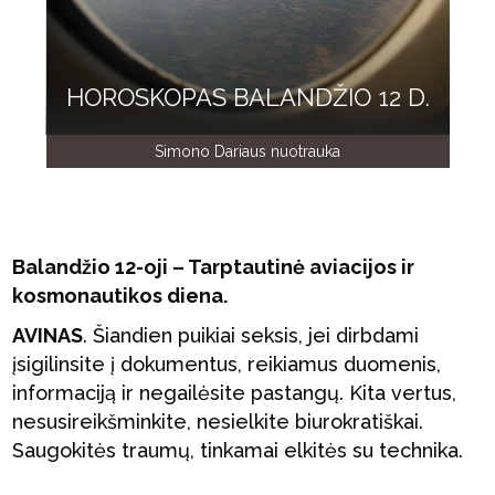
HOROSKOPAS BALANDŽIO 12 D.
Simono Dariaus nuotrauka
Balandžio 12-oji – Tarptautinė aviacijos ir
kosmonautikos diena.
AVINAS
. Šiandien puikiai seksis, jei dirbdami
įsigilinsite į dokumentus, reikiamus duomenis,
informaciją ir negailėsite pastangų. Kita vertus,
nesusireikšminkite, nesielkite biurokratiškai.
Saugokitės traumų, tinkamai elkitės su technika.