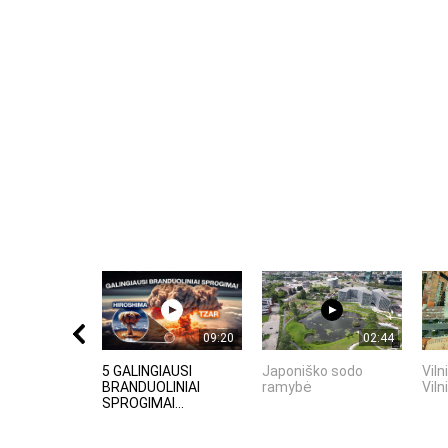
09:20
02:44
5 GALINGIAUSI
Japoniško sodo
Viln
BRANDUOLINIAI
ramybė
Viln
SPROGIMAI...