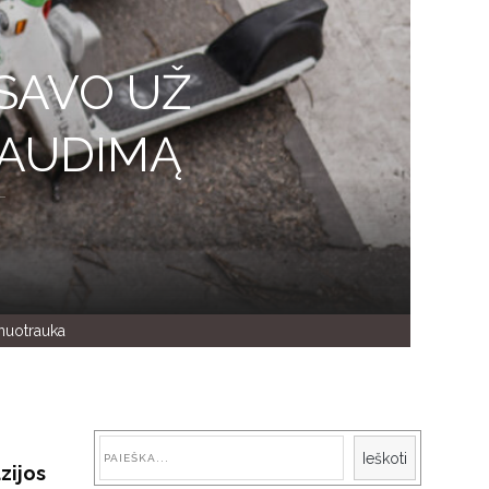
SAVO UŽ
AUDIMĄ
nuotrauka
Paieška
Ieškoti
zijos