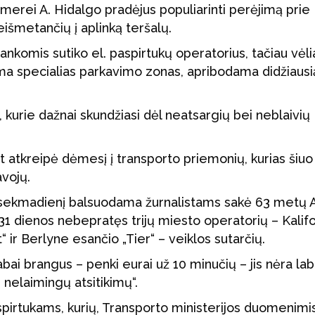
 merei A. Hidalgo pradėjus populiarinti perėjimą prie
eišmetančių į aplinką teršalų.
ankomis sutiko el. paspirtukų operatorius, tačiau vėli
dama specialias parkavimo zonas, apribodama didžiausi
 kurie dažnai skundžiasi dėl neatsargių bei neblaivių
at atkreipė dėmesį į transporto priemonių, kurias šiu
avojų.
, – sekmadienį balsuodama žurnalistams sakė 63 metų A
 31 dienos nebepratęs trijų miesto operatorių – Kalifo
 ir Berlyne esančio „Tier“ – veiklos sutarčių.
bai brangus – penki eurai už 10 minučių – jis nėra lab
g nelaimingų atsitikimų“.
spirtukams, kurių, Transporto ministerijos duomenimis