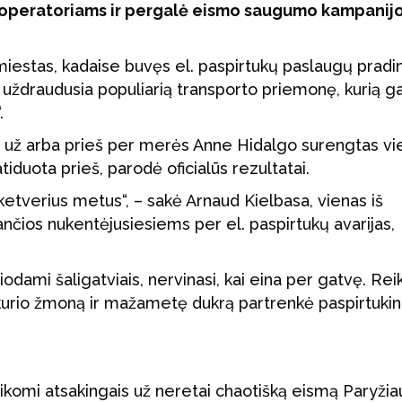
s operatoriams ir pergalė eismo saugumo kampanij
iestas, kadaise buvęs el. paspirtukų paslaugų pradin
 uždraudusia populiarią transporto priemonę, kurią g
.
 už arba prieš per merės Anne Hidalgo surengtas vi
tiduota prieš, parodė oficialūs rezultatai.
etverius metus“, – sakė Arnaud Kielbasa, vienas iš
ančios nukentėjusiesiems per el. paspirtukų avarijas,
čiodami šaligatviais, nervinasi, kai eina per gatvę. Reik
a, kurio žmoną ir mažametę dukrą partrenkė paspirtukin
laikomi atsakingais už neretai chaotišką eismą Paryžia