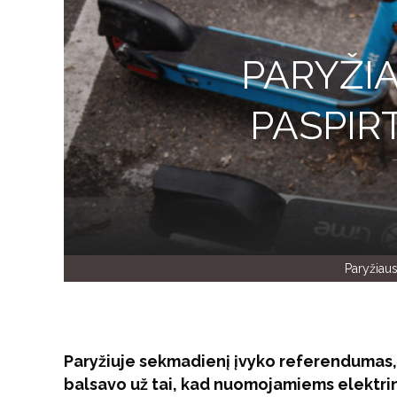
PARYŽI
PASPI
Paryžiau
Paryžiuje sekmadienį įvyko referendumas,
balsavo už tai, kad nuomojamiems elektri