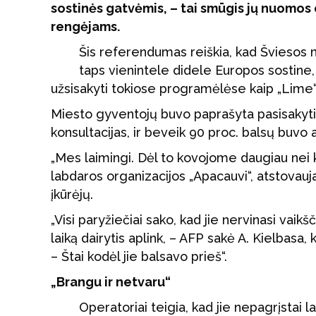
sostinės gatvėmis, – tai smūgis jų nuomo
rengėjams.
Šis referendumas reiškia, kad Šviesos m
taps vienintele didele Europos sostine,
užsisakyti tokiose programėlėse kaip „Lime“
Miesto gyventojų buvo paprašyta pasisakyti
konsultacijas, ir beveik 90 proc. balsų buvo a
„Mes laimingi. Dėl to kovojome daugiau nei k
labdaros organizacijos „Apacauvi“, atstovauj
įkūrėjų.
„Visi paryžiečiai sako, kad jie nervinasi vaikš
laiką dairytis aplink, – AFP sakė A. Kielbas
– Štai kodėl jie balsavo prieš“.
„Brangu ir netvaru“
Operatoriai teigia, kad jie nepagrįstai 