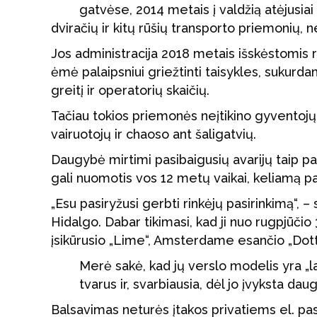
gatvėse, 2014 metais į valdžią atėjusiai
dviračių ir kitų rūšių transporto priemonių, n
Jos administracija 2018 metais išskėstomis r
ėmė palaipsniui griežtinti taisykles, sukur
greitį ir operatorių skaičių.
Tačiau tokios priemonės neįtikino gyventojų,
vairuotojų ir chaoso ant šaligatvių.
Daugybė mirtimi pasibaigusių avarijų taip p
gali nuomotis vos 12 metų vaikai, keliamą p
„Esu pasiryžusi gerbti rinkėjų pasirinkimą“
Hidalgo. Dabar tikimasi, kad ji nuo rugpjūčio
įsikūrusio „Lime“, Amsterdame esančio „Dott“
Merė sakė, kad jų verslo modelis yra „la
tvarus ir, svarbiausia, dėl jo įvyksta dau
Balsavimas neturės įtakos privatiems el. pa