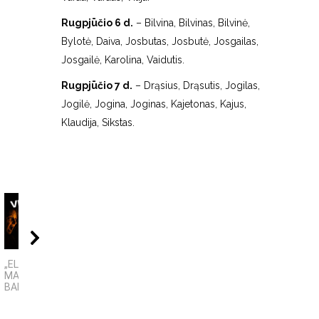
Rugpjūčio 6 d.
– Bilvina, Bilvinas, Bilvinė,
Bylotė, Daiva, Josbutas, Josbutė, Josgailas,
Josgailė, Karolina, Vaidutis.
Rugpjūčio 7 d.
– Drąsius, Drąsutis, Jogilas,
Jogilė, Jogina, Joginas, Kajetonas, Kajus,
Klaudija, Sikstas.
04:06
08:01
09:
„ELEKTROS DIETA“:
4 PASAULINĖS
KAMUOLINIS ŽAIBA
MASINĖ 1910-ŲJŲ
TECHNOLOGIJOS,
MĮSLINGA GAMTO
BAIMĖS PSICHOZĖ
KURIAS SUKŪRĖ...
PASLAPTIS