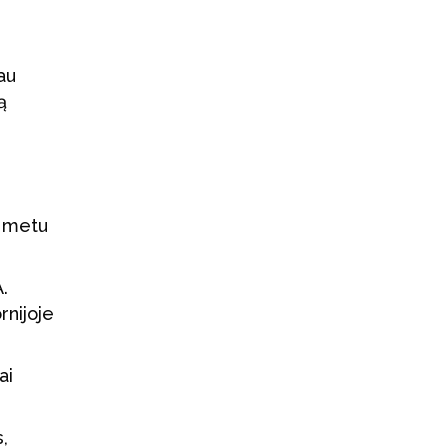
au
ą
o metu
.
rnijoje
ai
,