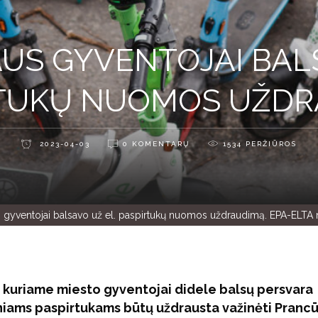
AUS GYVENTOJAI BAL
RTUKŲ NUOMOS UŽDR
2023-04-03
0 KOMENTARŲ
1534
PERŽIŪROS
s gyventojai balsavo už el. paspirtukų nuomos uždraudimą. EPA-ELTA 
 kuriame miesto gyventojai didele balsų persvara
niams paspirtukams būtų uždrausta važinėti Prancū