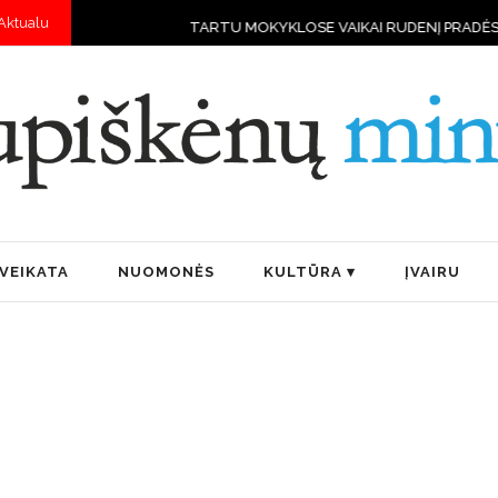
Aktualu
TARTU MOKYKLOSE VAIKAI RUDENĮ PRADĖS MOKYTIS VALDYTI 
VEIKATA
NUOMONĖS
KULTŪRA
ĮVAIRU