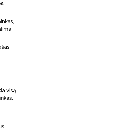
os
inkas,
alima
ešas
ia visą
inkas.
us