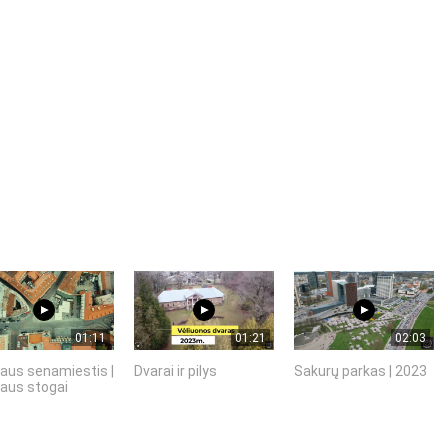
01:11
01:21
02:03
iaus senamiestis |
Dvarai ir pilys
Sakurų parkas | 2023
iaus stogai