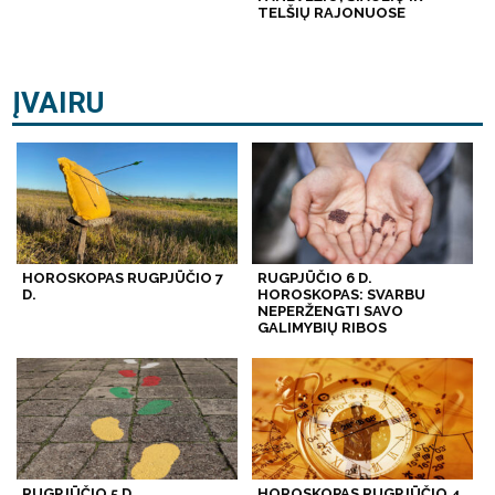
TELŠIŲ RAJONUOSE
ĮVAIRU
HOROSKOPAS RUGPJŪČIO 7
RUGPJŪČIO 6 D.
D.
HOROSKOPAS: SVARBU
NEPERŽENGTI SAVO
GALIMYBIŲ RIBOS
RUGPJŪČIO 5 D.
HOROSKOPAS RUGPJŪČIO 4