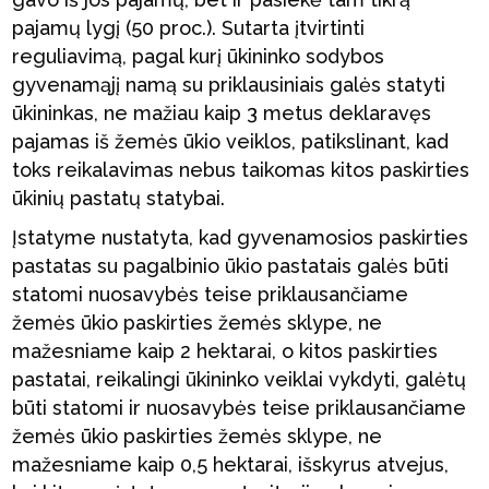
pajamų lygį (50 proc.). Sutarta įtvirtinti
reguliavimą, pagal kurį ūkininko sodybos
gyvenamąjį namą su priklausiniais galės statyti
ūkininkas, ne mažiau kaip 3 metus deklaravęs
pajamas iš žemės ūkio veiklos, patikslinant, kad
toks reikalavimas nebus taikomas kitos paskirties
ūkinių pastatų statybai.
Įstatyme nustatyta, kad gyvenamosios paskirties
pastatas su pagalbinio ūkio pastatais galės būti
statomi nuosavybės teise priklausančiame
žemės ūkio paskirties žemės sklype, ne
mažesniame kaip 2 hektarai, o kitos paskirties
pastatai, reikalingi ūkininko veiklai vykdyti, galėtų
būti statomi ir nuosavybės teise priklausančiame
žemės ūkio paskirties žemės sklype, ne
mažesniame kaip 0,5 hektarai, išskyrus atvejus,