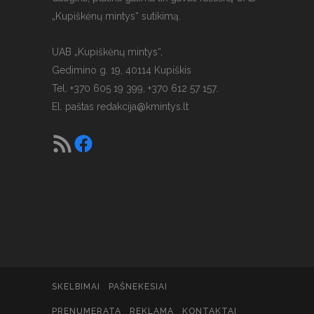
„Kupiškėnų mintys“ sutikimą.
UAB „Kupiškėnų mintys“,
Gedimino g. 19, 40114 Kupiškis
Tel. +370 605 19 399, +370 612 57 157.
El. paštas
redakcija@kmintys.lt
SKELBIMAI
PAŠNEKESIAI
PRENUMERATA
REKLAMA
KONTAKTAI