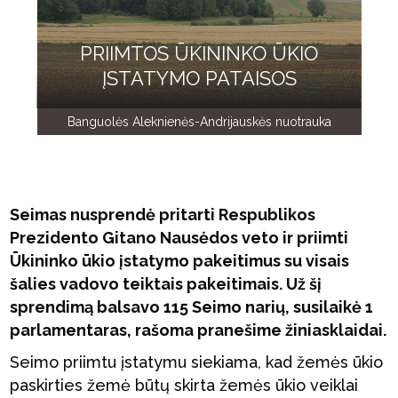
PRIIMTOS ŪKININKO ŪKIO
ĮSTATYMO PATAISOS
Banguolės Aleknienės-Andrijauskės nuotrauka
Seimas nusprendė pritarti Respublikos
Prezidento Gitano Nausėdos veto ir priimti
Ūkininko ūkio įstatymo pakeitimus su visais
šalies vadovo teiktais pakeitimais. Už šį
sprendimą balsavo 115 Seimo narių, susilaikė 1
parlamentaras, rašoma pranešime žiniasklaidai.
Seimo priimtu įstatymu siekiama, kad žemės ūkio
paskirties žemė būtų skirta žemės ūkio veiklai