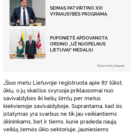
SEIMAS PATVIRTINO XXI
VYRIAUSYBĖS PROGRAMĄ
PUPONIETĖ APDOVANOTA
ORDINO „UŽ NUOPELNUS
LIETUVAI“ MEDALIU
Powered by Setupad
„Šiuo metu Lietuvoje registruota apie 87 tūkst.
ūkių, o jų skaičius svyruoja priklausomai nuo
savivaldybės iki kelių šimtų per metus
kiekvienoje savivaldybėje. Suprantama, kad šis
įstatymas yra svarbus ne tik jau veikiantiems
ūkininkams, bet ir tiems, kurie pradeda naują
veiklą žemės ūkio sektoriuje, jauniesiems