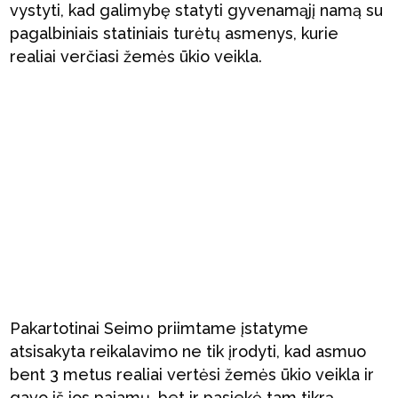
vystyti, kad galimybę statyti gyvenamąjį namą su
pagalbiniais statiniais turėtų asmenys, kurie
realiai verčiasi žemės ūkio veikla.
Pakartotinai Seimo priimtame įstatyme
atsisakyta reikalavimo ne tik įrodyti, kad asmuo
bent 3 metus realiai vertėsi žemės ūkio veikla ir
gavo iš jos pajamų, bet ir pasiekė tam tikrą