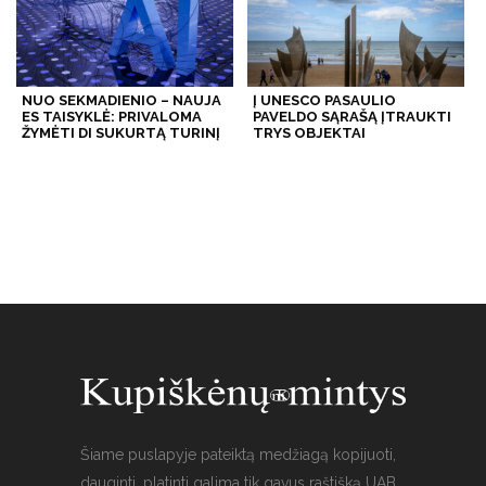
NUO SEKMADIENIO – NAUJA
Į UNESCO PASAULIO
ES TAISYKLĖ: PRIVALOMA
PAVELDO SĄRAŠĄ ĮTRAUKTI
ŽYMĖTI DI SUKURTĄ TURINĮ
TRYS OBJEKTAI
Šiame puslapyje pateiktą medžiagą kopijuoti,
dauginti, platinti galima tik gavus raštišką UAB