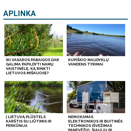
APLINKA
IKI VASAROS PABAIGOS DAR
KUPIŠKIO MAUDYKLŲ
GALIMA PAPILDYTI NAMŲ
VANDENS TYRIMAI
VAISTINĖLĘ: KĄ RINKTI
LIETUVOS MIŠKUOSE?
Į LIETUVĄ PLŪSTELS
NEMOKAMAS
KARŠTIS SU LIŪTIMIS IR
ELEKTRONIKOS IR BUITINĖS
PERKŪNIJA
TECHNIKOS IŠVEŽIMAS
PANEVĖŽIO, ŠIAULIŲ IR