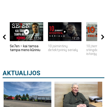
17:50
12:25
Se7en – kai tamsa
10 įsimintinų
10 įtemptų, k
tampa meno kūriniu
detektyvinių serialų
stingdančių k
istorijų
AKTUALIJOS