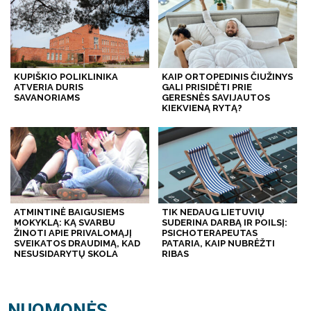
KUPIŠKIO POLIKLINIKA
KAIP ORTOPEDINIS ČIUŽINYS
ATVERIA DURIS
GALI PRISIDĖTI PRIE
SAVANORIAMS
GERESNĖS SAVIJAUTOS
KIEKVIENĄ RYTĄ?
ATMINTINĖ BAIGUSIEMS
TIK NEDAUG LIETUVIŲ
MOKYKLĄ: KĄ SVARBU
SUDERINA DARBĄ IR POILSĮ:
ŽINOTI APIE PRIVALOMĄJĮ
PSICHOTERAPEUTAS
SVEIKATOS DRAUDIMĄ, KAD
PATARIA, KAIP NUBRĖŽTI
NESUSIDARYTŲ SKOLA
RIBAS
NUOMONĖS