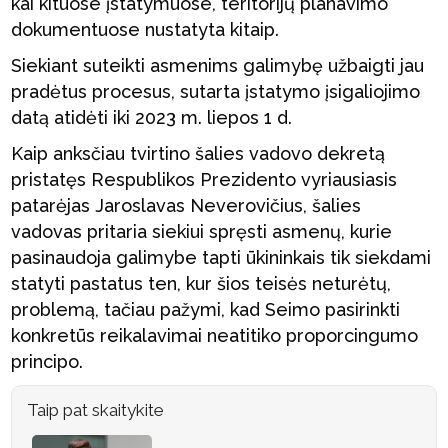
kai kituose įstatymuose, teritorijų planavimo
dokumentuose nustatyta kitaip.
Siekiant suteikti asmenims galimybę užbaigti jau
pradėtus procesus, sutarta įstatymo įsigaliojimo
datą atidėti iki 2023 m. liepos 1 d.
Kaip anksčiau tvirtino šalies vadovo dekretą
pristatęs Respublikos Prezidento vyriausiasis
patarėjas Jaroslavas Neverovičius, šalies
vadovas pritaria siekiui spręsti asmenų, kurie
pasinaudoja galimybe tapti ūkininkais tik siekdami
statyti pastatus ten, kur šios teisės neturėtų,
problemą, tačiau pažymi, kad Seimo pasirinkti
konkretūs reikalavimai neatitiko proporcingumo
principo.
Taip pat skaitykite