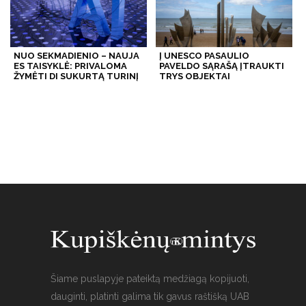
NUO SEKMADIENIO – NAUJA
Į UNESCO PASAULIO
ES TAISYKLĖ: PRIVALOMA
PAVELDO SĄRAŠĄ ĮTRAUKTI
ŽYMĖTI DI SUKURTĄ TURINĮ
TRYS OBJEKTAI
Šiame puslapyje pateiktą medžiagą kopijuoti,
dauginti, platinti galima tik gavus raštišką UAB