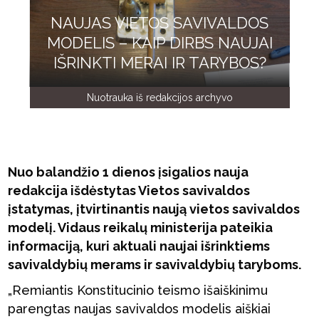
NAUJAS VIETOS SAVIVALDOS
MODELIS – KAIP DIRBS NAUJAI
IŠRINKTI MERAI IR TARYBOS?
Nuotrauka iš redakcijos archyvo
Nuo balandžio 1 dienos įsigalios nauja
redakcija išdėstytas Vietos savivaldos
įstatymas, įtvirtinantis naują vietos savivaldos
modelį. Vidaus reikalų ministerija pateikia
informaciją, kuri aktuali naujai išrinktiems
savivaldybių merams ir savivaldybių taryboms.
„Remiantis Konstitucinio teismo išaiškinimu
parengtas naujas savivaldos modelis aiškiai