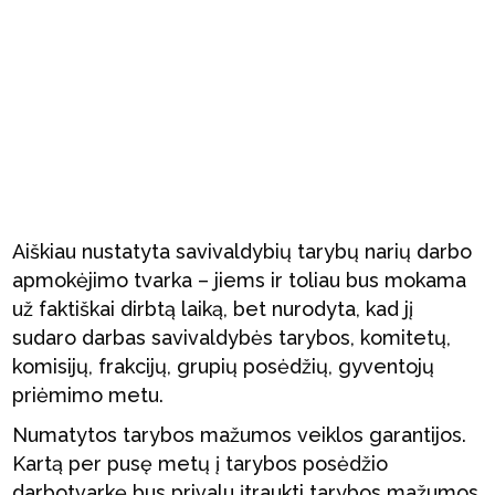
Aiškiau nustatyta savivaldybių tarybų narių darbo
apmokėjimo tvarka – jiems ir toliau bus mokama
už faktiškai dirbtą laiką, bet nurodyta, kad jį
sudaro darbas savivaldybės tarybos, komitetų,
komisijų, frakcijų, grupių posėdžių, gyventojų
priėmimo metu.
Numatytos tarybos mažumos veiklos garantijos.
Kartą per pusę metų į tarybos posėdžio
darbotvarkę bus privalu įtraukti tarybos mažumos