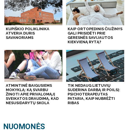
KUPIŠKIO POLIKLINIKA
KAIP ORTOPEDINIS ČIUŽINYS
ATVERIA DURIS
GALI PRISIDĖTI PRIE
SAVANORIAMS
GERESNĖS SAVIJAUTOS
KIEKVIENĄ RYTĄ?
ATMINTINĖ BAIGUSIEMS
TIK NEDAUG LIETUVIŲ
MOKYKLĄ: KĄ SVARBU
SUDERINA DARBĄ IR POILSĮ:
ŽINOTI APIE PRIVALOMĄJĮ
PSICHOTERAPEUTAS
SVEIKATOS DRAUDIMĄ, KAD
PATARIA, KAIP NUBRĖŽTI
NESUSIDARYTŲ SKOLA
RIBAS
NUOMONĖS