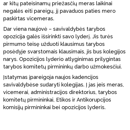
ar kitų pateisinamų priežasčių meras laikinai
negalės eiti pareigų, jį pavaduos paties mero
paskirtas vicemeras.
Dar viena naujovė – savivaldybės tarybos
opozicija galės išsirinkti savo lyderį. Jis turės
pirmumo teisę užduoti klausimus tarybos
posėdyje svarstomais klausimais, jis bus kolegijos
narys. Opozicijos lyderio atlyginimas prilygintas
tarybos komitetų pirmininkų darbo užmokesčiui.
Įstatymas įpareigoja naujos kadencijos
savivaldybėse sudaryti kolegijas. Į jas įeis meras,
vicemerai, administracijos direktorius, tarybos
komitetų pirmininkai, Etikos ir Antikorupcijos
komisijų pirmininkai bei opozicijos lyderis.