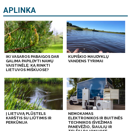
APLINKA
IKI VASAROS PABAIGOS DAR
KUPIŠKIO MAUDYKLŲ
GALIMA PAPILDYTI NAMŲ
VANDENS TYRIMAI
VAISTINĖLĘ: KĄ RINKTI
LIETUVOS MIŠKUOSE?
Į LIETUVĄ PLŪSTELS
NEMOKAMAS
KARŠTIS SU LIŪTIMIS IR
ELEKTRONIKOS IR BUITINĖS
PERKŪNIJA
TECHNIKOS IŠVEŽIMAS
PANEVĖŽIO, ŠIAULIŲ IR