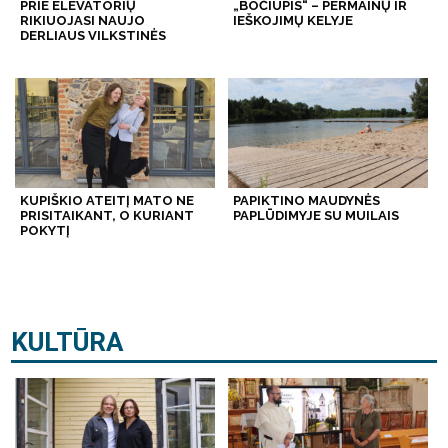
PRIE ELEVATORIŲ
„BOČIUPIS“ – PERMAINŲ IR
RIKIUOJASI NAUJO
IEŠKOJIMŲ KELYJE
DERLIAUS VILKSTINĖS
KUPIŠKIO ATEITĮ MATO NE
PAPIKTINO MAUDYNĖS
PRISITAIKANT, O KURIANT
PAPLŪDIMYJE SU MUILAIS
POKYTĮ
KULTŪRA