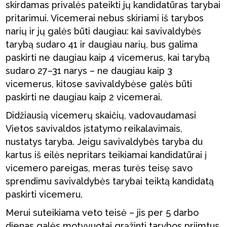
skirdamas privalės pateikti jų kandidatūras tarybai
pritarimui. Vicemerai nebus skiriami iš tarybos
narių ir jų galės būti daugiau: kai savivaldybės
tarybą sudaro 41 ir daugiau narių, bus galima
paskirti ne daugiau kaip 4 vicemerus, kai tarybą
sudaro 27–31 narys – ne daugiau kaip 3
vicemerus, kitose savivaldybėse galės būti
paskirti ne daugiau kaip 2 vicemerai.
Didžiausią vicemerų skaičių, vadovaudamasi
Vietos savivaldos įstatymo reikalavimais,
nustatys taryba. Jeigu savivaldybės taryba du
kartus iš eilės nepritars teikiamai kandidatūrai į
vicemero pareigas, meras turės teisę savo
sprendimu savivaldybės tarybai teiktą kandidatą
paskirti vicemeru.
Merui suteikiama veto teisė – jis per 5 darbo
dienas galės motyvuotai grąžinti tarybos priimtus