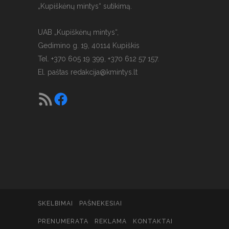
„Kupiškėnų mintys“ sutikimą.
UAB „Kupiškėnų mintys“,
Gedimino g. 19, 40114 Kupiškis
Tel. +370 605 19 399, +370 612 57 157.
El. paštas
redakcija@kmintys.lt
SKELBIMAI
PAŠNEKESIAI
PRENUMERATA
REKLAMA
KONTAKTAI