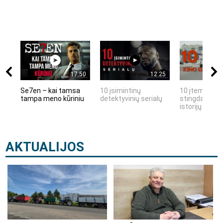
17:50
12:25
Se7en – kai tamsa
10 įsimintinų
10 įtemptų, k
tampa meno kūriniu
detektyvinių serialų
stingdančių k
istorijų
AKTUALIJOS