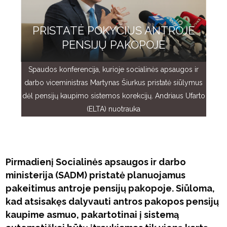
PRISTATĖ POKYČIUS ANTROJE
PENSIJŲ PAKOPOJE
Spaudos konferencija, kurioje socialinės apsaugos ir
darbo viceministras Martynas Šiurkus pristatė siūlymus
dėl pensijų kaupimo sistemos korekcijų. Andriaus Ufarto
(ELTA) nuotrauka
Pirmadienį Socialinės apsaugos ir darbo
ministerija (SADM) pristatė planuojamus
pakeitimus antroje pensijų pakopoje. Siūloma,
kad atsisakęs dalyvauti antros pakopos pensijų
kaupime asmuo, pakartotinai į sistemą