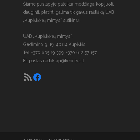
Šiame puslapyje pateiktą medžiagą kopijuoti,
dauginti, platinti galima tik gavus raštišką UAB
„Kupiškėnų mintys“ sutikimą.
UAB „Kupiškėnų mintys“,
Gedimino g. 19, 40114 Kupiškis
Tel. +370 605 19 399, +370 612 57 157.
El. paštas
redakcija@kmintys.lt