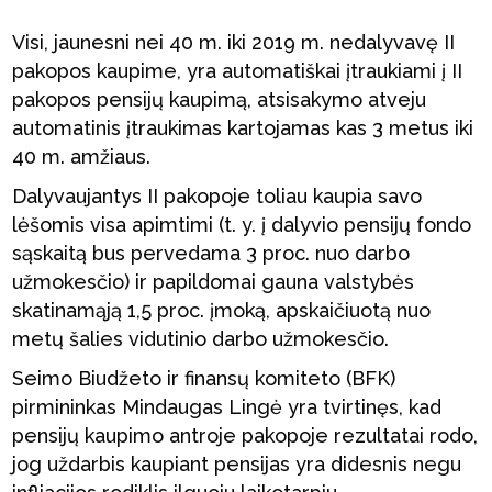
Visi, jaunesni nei 40 m. iki 2019 m. nedalyvavę II
pakopos kaupime, yra automatiškai įtraukiami į II
pakopos pensijų kaupimą, atsisakymo atveju
automatinis įtraukimas kartojamas kas 3 metus iki
40 m. amžiaus.
Dalyvaujantys II pakopoje toliau kaupia savo
lėšomis visa apimtimi (t. y. į dalyvio pensijų fondo
sąskaitą bus pervedama 3 proc. nuo darbo
užmokesčio) ir papildomai gauna valstybės
skatinamąją 1,5 proc. įmoką, apskaičiuotą nuo
metų šalies vidutinio darbo užmokesčio.
Seimo Biudžeto ir finansų komiteto (BFK)
pirmininkas Mindaugas Lingė yra tvirtinęs, kad
pensijų kaupimo antroje pakopoje rezultatai rodo,
jog uždarbis kaupiant pensijas yra didesnis negu