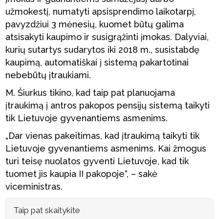
užmokestį, numatyti apsisprendimo laikotarpį,
pavyzdžiui 3 mėnesių, kuomet būtų galima
atsisakyti kaupimo ir susigrąžinti įmokas. Dalyviai,
kurių sutartys sudarytos iki 2018 m., susistabdę
kaupimą, automatiškai į sistemą pakartotinai
nebebūtų įtraukiami.
M. Šiurkus tikino, kad taip pat planuojama
įtraukimą į antros pakopos pensijų sistemą taikyti
tik Lietuvoje gyvenantiems asmenims.
„Dar vienas pakeitimas, kad įtraukimą taikyti tik
Lietuvoje gyvenantiems asmenims. Kai žmogus
turi teisę nuolatos gyventi Lietuvoje, kad tik
tuomet jis kaupia II pakopoje“, – sakė
viceministras.
Taip pat skaitykite