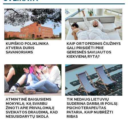
KUPIŠKIO POLIKLINIKA
KAIP ORTOPEDINIS ČIUŽINYS
ATVERIA DURIS
GALI PRISIDĖTI PRIE
SAVANORIAMS
GERESNĖS SAVIJAUTOS
KIEKVIENĄ RYTĄ?
ATMINTINĖ BAIGUSIEMS
TIK NEDAUG LIETUVIŲ
MOKYKLĄ: KĄ SVARBU
SUDERINA DARBĄ IR POILSĮ:
ŽINOTI APIE PRIVALOMĄJĮ
PSICHOTERAPEUTAS
SVEIKATOS DRAUDIMĄ, KAD
PATARIA, KAIP NUBRĖŽTI
NESUSIDARYTŲ SKOLA
RIBAS