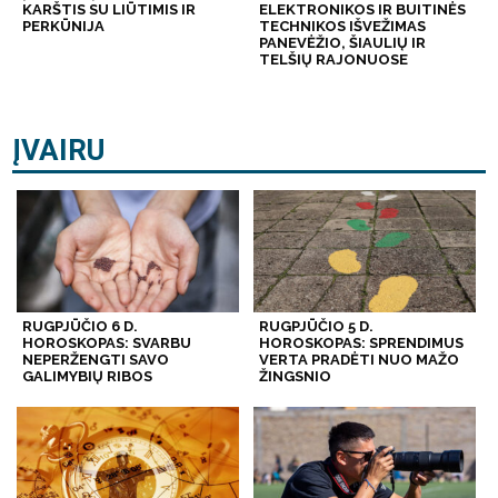
KARŠTIS SU LIŪTIMIS IR
ELEKTRONIKOS IR BUITINĖS
PERKŪNIJA
TECHNIKOS IŠVEŽIMAS
PANEVĖŽIO, ŠIAULIŲ IR
TELŠIŲ RAJONUOSE
ĮVAIRU
RUGPJŪČIO 6 D.
RUGPJŪČIO 5 D.
HOROSKOPAS: SVARBU
HOROSKOPAS: SPRENDIMUS
NEPERŽENGTI SAVO
VERTA PRADĖTI NUO MAŽO
GALIMYBIŲ RIBOS
ŽINGSNIO