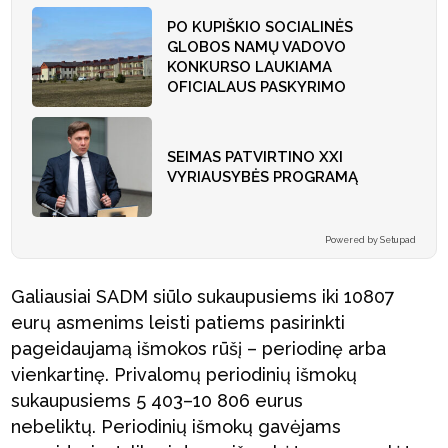
PO KUPIŠKIO SOCIALINĖS
GLOBOS NAMŲ VADOVO
KONKURSO LAUKIAMA
OFICIALAUS PASKYRIMO
SEIMAS PATVIRTINO XXI
VYRIAUSYBĖS PROGRAMĄ
Powered by Setupad
Galiausiai SADM siūlo sukaupusiems iki 10807
eurų asmenims leisti patiems pasirinkti
pageidaujamą išmokos rūšį – periodinę arba
vienkartinę. Privalomų periodinių išmokų
sukaupusiems 5 403–10 806 eurus
nebeliktų. Periodinių išmokų gavėjams