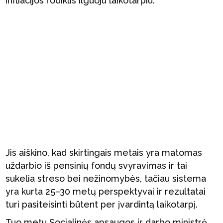
infliacijos rodiklis ilguoju laikotarpiu.
Jis aiškino, kad skirtingais metais yra matomas
uždarbio iš pensinių fondų svyravimas ir tai
sukelia streso bei nežinomybės, tačiau sistema
yra kurta 25–30 metų perspektyvai ir rezultatai
turi pasiteisinti būtent per įvardintą laikotarpį.
Tuo metu Socialinės apsaugos ir darbo ministrė