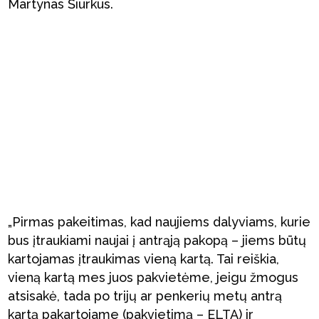
Martynas Šiurkus.
„Pirmas pakeitimas, kad naujiems dalyviams, kurie
bus įtraukiami naujai į antrąją pakopą – jiems būtų
kartojamas įtraukimas vieną kartą. Tai reiškia,
vieną kartą mes juos pakvietėme, jeigu žmogus
atsisakė, tada po trijų ar penkerių metų antrą
kartą pakartojame (pakvietimą – ELTA) ir