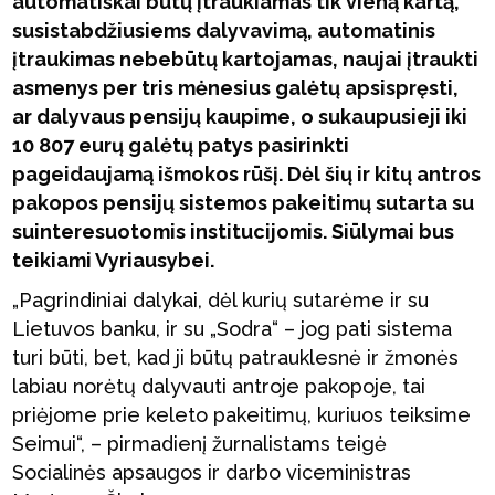
automatiškai būtų įtraukiamas tik vieną kartą,
susistabdžiusiems dalyvavimą, automatinis
įtraukimas nebebūtų kartojamas, naujai įtraukti
asmenys per tris mėnesius galėtų apsispręsti,
ar dalyvaus pensijų kaupime, o sukaupusieji iki
10 807 eurų galėtų patys pasirinkti
pageidaujamą išmokos rūšį. Dėl šių ir kitų antros
pakopos pensijų sistemos pakeitimų sutarta su
suinteresuotomis institucijomis. Siūlymai bus
teikiami Vyriausybei.
„Pagrindiniai dalykai, dėl kurių sutarėme ir su
Lietuvos banku, ir su „Sodra“ – jog pati sistema
turi būti, bet, kad ji būtų patrauklesnė ir žmonės
labiau norėtų dalyvauti antroje pakopoje, tai
priėjome prie keleto pakeitimų, kuriuos teiksime
Seimui“, – pirmadienį žurnalistams teigė
Socialinės apsaugos ir darbo viceministras