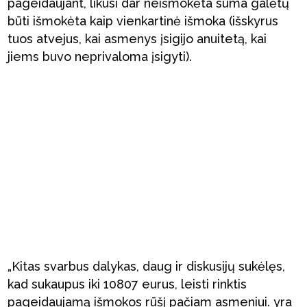
pageidaujant, likusi dar neišmokėta suma galėtų
būti išmokėta kaip vienkartinė išmoka (išskyrus
tuos atvejus, kai asmenys įsigijo anuitetą, kai
jiems buvo neprivaloma įsigyti).
„Kitas svarbus dalykas, daug ir diskusijų sukėlęs,
kad sukaupus iki 10807 eurus, leisti rinktis
pageidaujamą išmokos rūšį pačiam asmeniui. yra