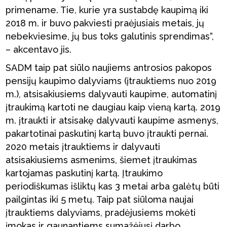
primename. Tie, kurie yra sustabdę kaupimą iki
2018 m. ir buvo pakviesti praėjusiais metais, jų
nebekviesime, jų bus toks galutinis sprendimas“,
– akcentavo jis.
SADM taip pat siūlo naujiems antrosios pakopos
pensijų kaupimo dalyviams (įtrauktiems nuo 2019
m.), atsisakiusiems dalyvauti kaupime, automatinį
įtraukimą kartoti ne daugiau kaip vieną kartą. 2019
m. įtraukti ir atsisakę dalyvauti kaupime asmenys,
pakartotinai paskutinį kartą buvo įtraukti pernai.
2020 metais įtrauktiems ir dalyvauti
atsisakiusiems asmenims, šiemet įtraukimas
kartojamas paskutinį kartą. Įtraukimo
periodiškumas išliktų kas 3 metai arba galėtų būti
pailgintas iki 5 metų. Taip pat siūloma naujai
įtrauktiems dalyviams, pradėjusiems mokėti
įmokas ir gaunantiems sumažėjusį darbo