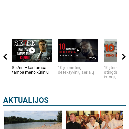
17:50
12:25
Se7en – kai tamsa
10 įsimintinų
10 įtemptų, k
tampa meno kūriniu
detektyvinių serialų
stingdančių k
istorijų
AKTUALIJOS