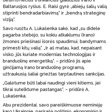
Baltarusijos ryšius. E. Raisi gyrė „abiejų šalių valią
stiprinti bendradarbiavimą“ ir „bendrą strateginę
viziją“.
Savo ruožtu A. Lukašenka sakė, kad „su didele
pagarba stebėjo, su kokiu atkaklumu (Irano)
žmonės priešinasi išorės spaudimui, bandymams
primesti kitų valią“. „Ir aš matau, kad, nepaisant
visko, jūs kuriate modernias technologijas ir
branduolinę energetiką“, – pridūrė jis apie
ginčijamą Irano branduolinę programą,
užtraukusią šaliai griežtas tarptautines sankcijas.
„Galėtume būti labai naudingi vieni kitiems, jei
tikrai sutelktume pastangas“, – pridūrė A.
Lukašenka.
Abu prezidentai, savo pareiškimuose neminėję
karo Ukrainoje, pasirašė politinio, ekonominio ir