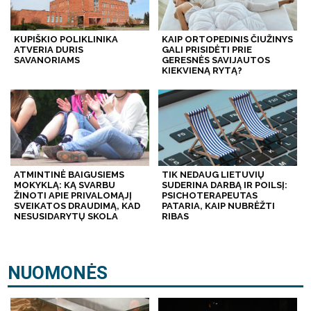
KUPIŠKIO POLIKLINIKA
KAIP ORTOPEDINIS ČIUŽINYS
ATVERIA DURIS
GALI PRISIDĖTI PRIE
SAVANORIAMS
GERESNĖS SAVIJAUTOS
KIEKVIENĄ RYTĄ?
ATMINTINĖ BAIGUSIEMS
TIK NEDAUG LIETUVIŲ
MOKYKLĄ: KĄ SVARBU
SUDERINA DARBĄ IR POILSĮ:
ŽINOTI APIE PRIVALOMĄJĮ
PSICHOTERAPEUTAS
SVEIKATOS DRAUDIMĄ, KAD
PATARIA, KAIP NUBRĖŽTI
NESUSIDARYTŲ SKOLA
RIBAS
NUOMONĖS