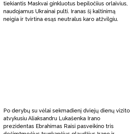
tiekiantis Maskvai ginkluotus bepiločiius orlaivius,
naudojamus Ukrainai pulti. Iranas šį kaltinimą
neigia ir tvirtina esąs neutralus karo atžvilgiu.
Po derybų su vėlai sekmadienį dviejų dienų vizito
atvykusiu Aliaksandru Lukašenka Irano
prezidentas Ebrahimas Raisi pasveikino tris
dešimtmečius trunkančius glaudžius Irano ir