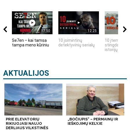
17:50
12:25
Se7en – kai tamsa
10 įsimintinų
10 įtemptų, k
tampa meno kūriniu
detektyvinių serialų
stingdančių k
istorijų
AKTUALIJOS
PRIE ELEVATORIŲ
„BOČIUPIS“ – PERMAINŲ IR
RIKIUOJASI NAUJO
IEŠKOJIMŲ KELYJE
DERLIAUS VILKSTINĖS