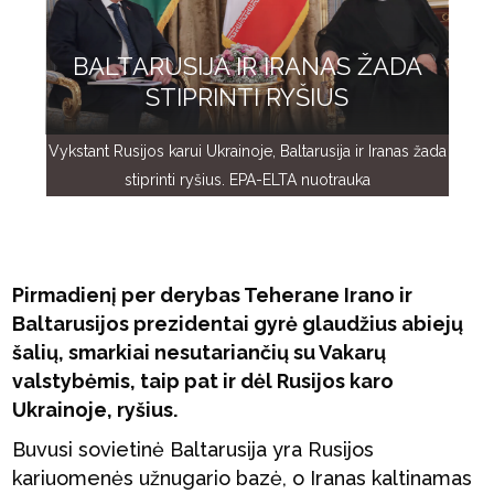
BALTARUSIJA IR IRANAS ŽADA
STIPRINTI RYŠIUS
Vykstant Rusijos karui Ukrainoje, Baltarusija ir Iranas žada
stiprinti ryšius. EPA-ELTA nuotrauka
Pirmadienį per derybas Teherane Irano ir
Baltarusijos prezidentai gyrė glaudžius abiejų
šalių, smarkiai nesutariančių su Vakarų
valstybėmis, taip pat ir dėl Rusijos karo
Ukrainoje, ryšius.
Buvusi sovietinė Baltarusija yra Rusijos
kariuomenės užnugario bazė, o Iranas kaltinamas