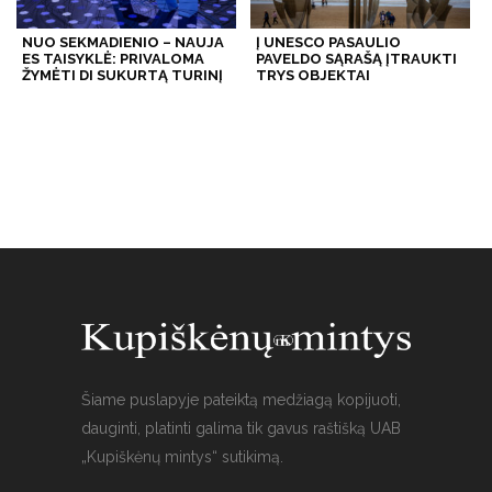
NUO SEKMADIENIO – NAUJA
Į UNESCO PASAULIO
ES TAISYKLĖ: PRIVALOMA
PAVELDO SĄRAŠĄ ĮTRAUKTI
ŽYMĖTI DI SUKURTĄ TURINĮ
TRYS OBJEKTAI
Šiame puslapyje pateiktą medžiagą kopijuoti,
dauginti, platinti galima tik gavus raštišką UAB
„Kupiškėnų mintys“ sutikimą.