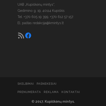
UAB „Kupiškėnų mintys“,
Gedimino g. 19, 40114 Kupiškis
Tel. +370 605 19 399, +370 612 57 157.
El. paštas
redakcija@kmintys.lt
SKELBIMAI
PAŠNEKESIAI
PRENUMERATA
REKLAMA
KONTAKTAI
© 2017. Kupiškėnų mintys.