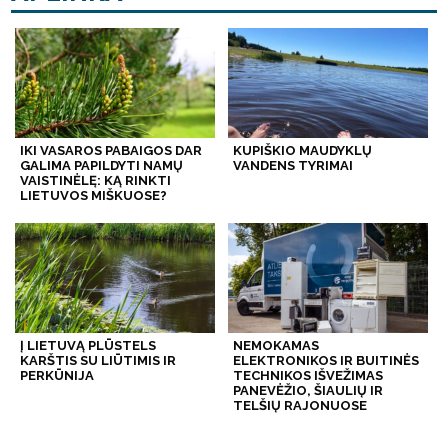
IKI VASAROS PABAIGOS DAR
KUPIŠKIO MAUDYKLŲ
GALIMA PAPILDYTI NAMŲ
VANDENS TYRIMAI
VAISTINĖLĘ: KĄ RINKTI
LIETUVOS MIŠKUOSE?
Į LIETUVĄ PLŪSTELS
NEMOKAMAS
KARŠTIS SU LIŪTIMIS IR
ELEKTRONIKOS IR BUITINĖS
PERKŪNIJA
TECHNIKOS IŠVEŽIMAS
PANEVĖŽIO, ŠIAULIŲ IR
TELŠIŲ RAJONUOSE