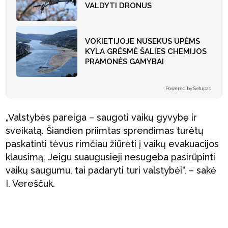
VALDYTI DRONUS
VOKIETIJOJE NUSEKUS UPĖMS
KYLA GRĖSMĖ ŠALIES CHEMIJOS
PRAMONĖS GAMYBAI
Powered by Setupad
„Valstybės pareiga – saugoti vaikų gyvybę ir
sveikatą. Šiandien priimtas sprendimas turėtų
paskatinti tėvus rimčiau žiūrėti į vaikų evakuacijos
klausimą. Jeigu suaugusieji nesugeba pasirūpinti
vaikų saugumu, tai padaryti turi valstybėi“, – sakė
I. Vereščuk.