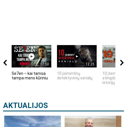
17:50
12:25
Se7en – kai tamsa
10 įsimintinų
10 įtemptų, k
tampa meno kūriniu
detektyvinių serialų
stingdančių k
istorijų
AKTUALIJOS