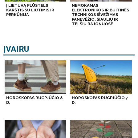
Į LIETUVĄ PLŪSTELS
NEMOKAMAS
KARŠTIS SU LIŪTIMIS IR
ELEKTRONIKOS IR BUITINĖS
PERKŪNIJA
TECHNIKOS IŠVEŽIMAS
PANEVĖŽIO, ŠIAULIŲ IR
TELŠIŲ RAJONUOSE
ĮVAIRU
HOROSKOPAS RUGPJŪČIO 8
HOROSKOPAS RUGPJŪČIO 7
D.
D.