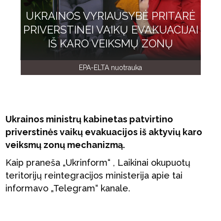
UKRAINOS VYRIAUSYBĖ PRITARĖ
PRIVERSTINEI VAIKŲ EVAKUACIJAI
IŠ KARO VEIKSMŲ ZONŲ
EPA-ELTA nuotrauka
Ukrainos ministrų kabinetas patvirtino
priverstinės vaikų evakuacijos iš aktyvių karo
veiksmų zonų mechanizmą.
Kaip praneša „Ukrinform“ , Laikinai okupuotų
teritorijų reintegracijos ministerija apie tai
informavo „Telegram“ kanale.