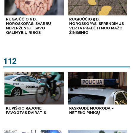
RUGPJŪČIO 6 D.
RUGPJŪČIO 5 D.
HOROSKOPAS: SVARBU
HOROSKOPAS: SPRENDIMUS
NEPERŽENGTI SAVO
VERTA PRADĖTI NUO MAŽO
GALIMYBIŲ RIBOS
ŽINGSNIO
112
KUPIŠKIO RAJONE
PASPAUDĖ NUORODĄ –
PAVOGTAS DVIRATIS
NETEKO PINIGŲ