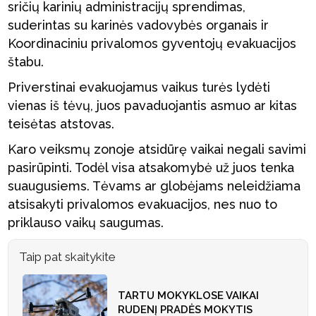
sričių karinių administracijų sprendimas,
suderintas su karinės vadovybės organais ir
Koordinaciniu privalomos gyventojų evakuacijos
štabu.
Priverstinai evakuojamus vaikus turės lydėti
vienas iš tėvų, juos pavaduojantis asmuo ar kitas
teisėtas atstovas.
Karo veiksmų zonoje atsidūrę vaikai negali savimi
pasirūpinti. Todėl visa atsakomybė už juos tenka
suaugusiems. Tėvams ar globėjams neleidžiama
atsisakyti privalomos evakuacijos, nes nuo to
priklauso vaikų saugumas.
Taip pat skaitykite
TARTU MOKYKLOSE VAIKAI
RUDENĮ PRADĖS MOKYTIS