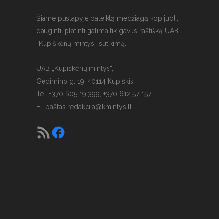
Šiame puslapyje pateiktą medžiagą kopijuoti,
dauginti, platinti galima tik gavus raštišką UAB
„Kupiškėnų mintys“ sutikimą.
UAB „Kupiškėnų mintys“,
Gedimino g. 19, 40114 Kupiškis
Tel. +370 605 19 399, +370 612 57 157.
El. paštas
redakcija@kmintys.lt