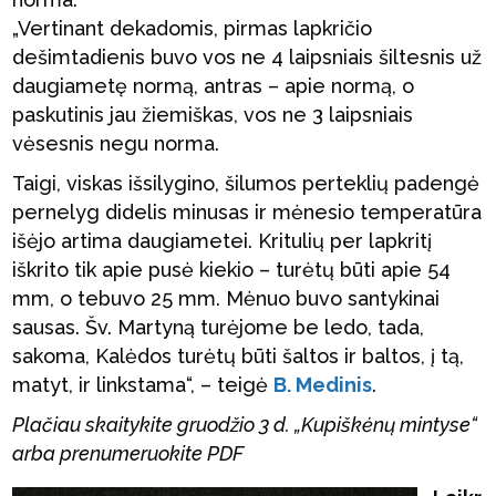
„Vertinant dekadomis, pirmas lapkričio
dešimtadienis buvo vos ne 4 laipsniais šiltesnis už
daugiametę normą, antras – apie normą, o
paskutinis jau žiemiškas, vos ne 3 laipsniais
vėsesnis negu norma.
Taigi, viskas išsilygino, šilumos perteklių padengė
pernelyg didelis minusas ir mėnesio temperatūra
išėjo artima daugiametei. Kritulių per lapkritį
iškrito tik apie pusė kiekio – turėtų būti apie 54
mm, o tebuvo 25 mm. Mėnuo buvo santykinai
sausas. Šv. Martyną turėjome be ledo, tada,
sakoma, Kalėdos turėtų būti šaltos ir baltos, į tą,
matyt, ir linkstama“, – teigė
B. Medinis
.
Plačiau skaitykite gruodžio 3 d. „Kupiškėnų mintyse“
arba prenumeruokite PDF