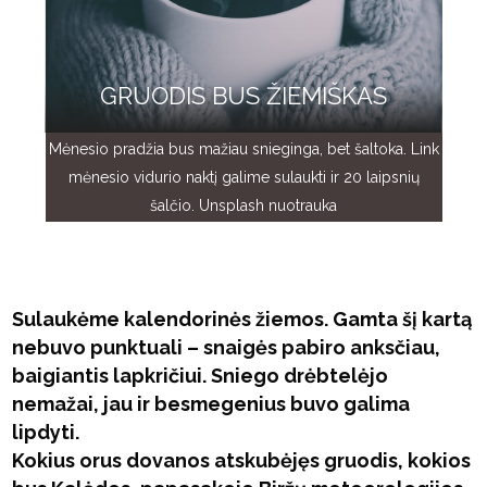
GRUODIS BUS ŽIEMIŠKAS
Mėnesio pradžia bus mažiau snieginga, bet šaltoka. Link
mėnesio vidurio naktį galime sulaukti ir 20 laipsnių
šalčio. Unsplash nuotrauka
Sulaukėme kalendorinės žiemos. Gamta šį kartą
nebuvo punktuali – snaigės pabiro anksčiau,
baigiantis lapkričiui. Sniego drėbtelėjo
nemažai, jau ir besmegenius buvo galima
lipdyti.
Kokius orus dovanos atskubėjęs gruodis, kokios