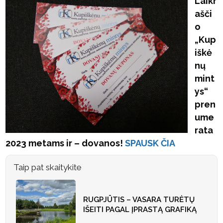
Laikr
ašči
o
„Kup
iškė
nų
mint
ys“
pren
ume
rata
2023 metams ir – dovanos!
SPAUSK ČIA
Taip pat skaitykite
RUGPJŪTIS – VASARA TURĖTŲ
IŠEITI PAGAL ĮPRASTĄ GRAFIKĄ