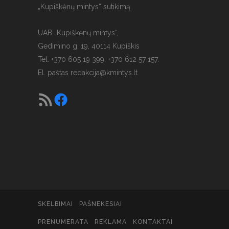
„Kupiškėnų mintys“ sutikimą.
UAB „Kupiškėnų mintys“,
Gedimino g. 19, 40114 Kupiškis
Tel. +370 605 19 399, +370 612 57 157.
El. paštas
redakcija@kmintys.lt
SKELBIMAI
PAŠNEKESIAI
PRENUMERATA
REKLAMA
KONTAKTAI