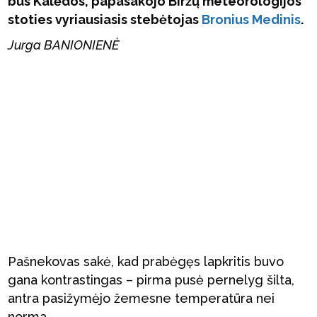
bus Kalėdos, papasakojo Biržų meteorologijos
stoties vyriausiasis stebėtojas
Bronius Medinis
.
Jurga BANIONIENĖ
Pašnekovas sakė, kad prabėgęs lapkritis buvo
gana kontrastingas – pirma pusė pernelyg šilta,
antra pasižymėjo žemesne temperatūra nei
norma.