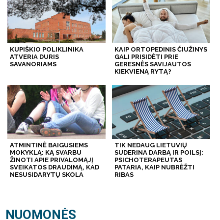
KUPIŠKIO POLIKLINIKA
KAIP ORTOPEDINIS ČIUŽINYS
ATVERIA DURIS
GALI PRISIDĖTI PRIE
SAVANORIAMS
GERESNĖS SAVIJAUTOS
KIEKVIENĄ RYTĄ?
ATMINTINĖ BAIGUSIEMS
TIK NEDAUG LIETUVIŲ
MOKYKLĄ: KĄ SVARBU
SUDERINA DARBĄ IR POILSĮ:
ŽINOTI APIE PRIVALOMĄJĮ
PSICHOTERAPEUTAS
SVEIKATOS DRAUDIMĄ, KAD
PATARIA, KAIP NUBRĖŽTI
NESUSIDARYTŲ SKOLA
RIBAS
NUOMONĖS