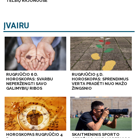
TELŠIŲ RAJONUOSE
ĮVAIRU
RUGPJŪČIO 6 D.
RUGPJŪČIO 5 D.
HOROSKOPAS: SVARBU
HOROSKOPAS: SPRENDIMUS
NEPERŽENGTI SAVO
VERTA PRADĖTI NUO MAŽO
GALIMYBIŲ RIBOS
ŽINGSNIO
HOROSKOPAS RUGPJŪČIO 4
SKAITMENINIS SPORTO