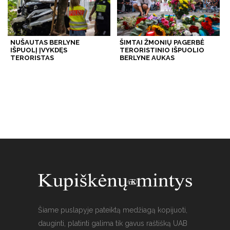
NUŠAUTAS BERLYNE
ŠIMTAI ŽMONIŲ PAGERBĖ
IŠPUOLĮ ĮVYKDĘS
TERORISTINIO IŠPUOLIO
TERORISTAS
BERLYNE AUKAS
Šiame puslapyje pateiktą medžiagą kopijuoti,
dauginti, platinti galima tik gavus raštišką UAB