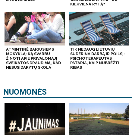
KIEKVIENĄ RYTĄ?
ATMINTINĖ BAIGUSIEMS
TIK NEDAUG LIETUVIŲ
MOKYKLĄ: KĄ SVARBU
SUDERINA DARBĄ IR POILSĮ:
ŽINOTI APIE PRIVALOMĄJĮ
PSICHOTERAPEUTAS
SVEIKATOS DRAUDIMĄ, KAD
PATARIA, KAIP NUBRĖŽTI
NESUSIDARYTŲ SKOLA
RIBAS
NUOMONĖS