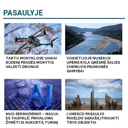
PASAULYJE
TARTU MOKYKLOSE VAIKAI
VOKIETIJOJE NUSEKUS
RUDENĮ PRADĖS MOKYTIS
UPĖMS KYLA GRĖSMĖ ŠALIES
VALDYTI DRONUS
CHEMIJOS PRAMONĖS
GAMYBAI
NUO SEKMADIENIO – NAUJA
Į UNESCO PASAULIO
ES TAISYKLĖ: PRIVALOMA
PAVELDO SĄRAŠĄ ĮTRAUKTI
ŽYMĖTI DI SUKURTĄ TURINĮ
TRYS OBJEKTAI