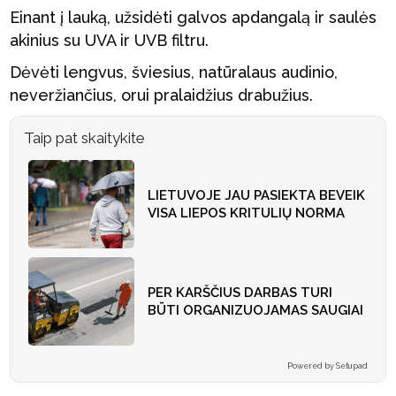
Einant į lauką, užsidėti galvos apdangalą ir saulės
akinius su UVA ir UVB filtru.
Dėvėti lengvus, šviesius, natūralaus audinio,
neveržiančius, orui pralaidžius drabužius.
Taip pat skaitykite
LIETUVOJE JAU PASIEKTA BEVEIK
VISA LIEPOS KRITULIŲ NORMA
PER KARŠČIUS DARBAS TURI
BŪTI ORGANIZUOJAMAS SAUGIAI
Powered by Setupad