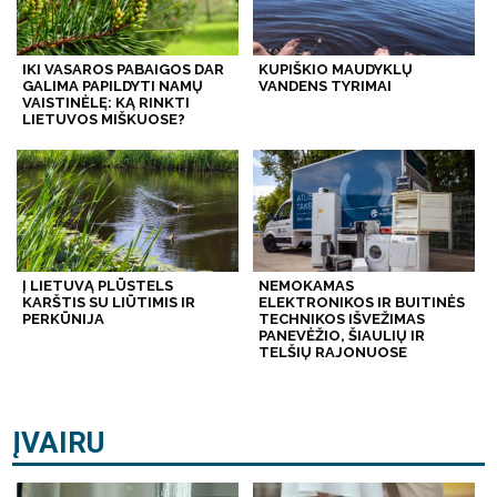
IKI VASAROS PABAIGOS DAR
KUPIŠKIO MAUDYKLŲ
GALIMA PAPILDYTI NAMŲ
VANDENS TYRIMAI
VAISTINĖLĘ: KĄ RINKTI
LIETUVOS MIŠKUOSE?
Į LIETUVĄ PLŪSTELS
NEMOKAMAS
KARŠTIS SU LIŪTIMIS IR
ELEKTRONIKOS IR BUITINĖS
PERKŪNIJA
TECHNIKOS IŠVEŽIMAS
PANEVĖŽIO, ŠIAULIŲ IR
TELŠIŲ RAJONUOSE
ĮVAIRU