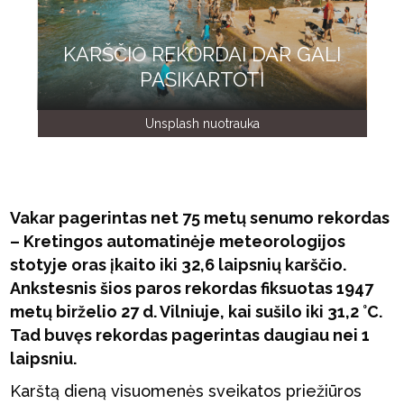
KARŠČIO REKORDAI DAR GALI
PASIKARTOTI
Unsplash nuotrauka
Vakar pagerintas net 75 metų senumo rekordas
– Kretingos automatinėje meteorologijos
stotyje oras įkaito iki 32,6 laipsnių karščio.
Ankstesnis šios paros rekordas fiksuotas 1947
metų birželio 27 d. Vilniuje, kai sušilo iki 31,2 °C.
Tad buvęs rekordas pagerintas daugiau nei 1
laipsniu.
Karštą dieną visuomenės sveikatos priežiūros