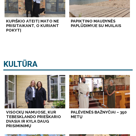
KUPIŠKIO ATEITĮ MATO NE
PAPIKTINO MAUDYNĖS
PRISITAIKANT, O KURIANT
PAPLŪDIMYJE SU MUILAIS
POKYTĮ
KULTŪRA
VISOCKŲ NAMUOSE, KUR
PALĖVENĖS BAŽNYČIAI – 350
TEBESKLANDO PRIEŠKARIO
METŲ
DVASIA IR KYLA DAUG
PRISIMINIMŲ