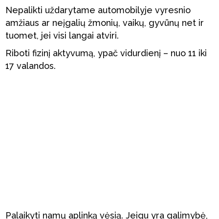
Nepalikti uždarytame automobilyje vyresnio
amžiaus ar neįgalių žmonių, vaikų, gyvūnų net ir
tuomet, jei visi langai atviri.
Riboti fizinį aktyvumą, ypač vidurdienį – nuo 11 iki
17 valandos.
Palaikyti namų aplinką vėsią. Jeigu yra galimybė,