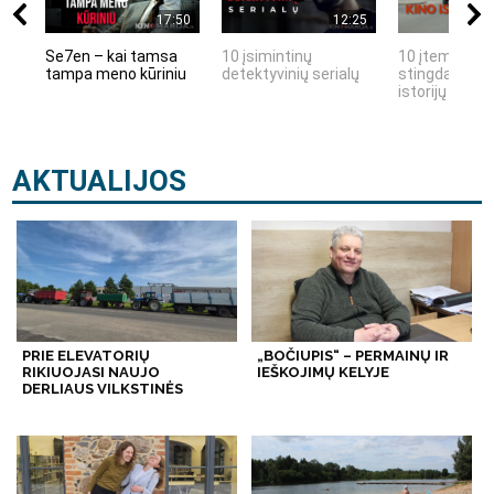
17:50
12:25
Se7en – kai tamsa
10 įsimintinų
10 įtemptų, k
tampa meno kūriniu
detektyvinių serialų
stingdančių k
istorijų
AKTUALIJOS
PRIE ELEVATORIŲ
„BOČIUPIS“ – PERMAINŲ IR
RIKIUOJASI NAUJO
IEŠKOJIMŲ KELYJE
DERLIAUS VILKSTINĖS