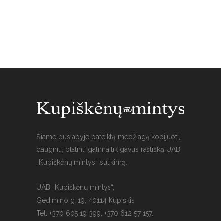
Šiame puslapyje pateiktą medžiagą kopijuoti,
dauginti, platinti galima tik gavus raštišką UAB
„Kupiškėnų mintys“ sutikimą.
UAB „Kupiškėnų mintys“,
Gedimino g. 19, 40114 Kupiškis
Tel. +370 605 19 399, +370 612 57 157.