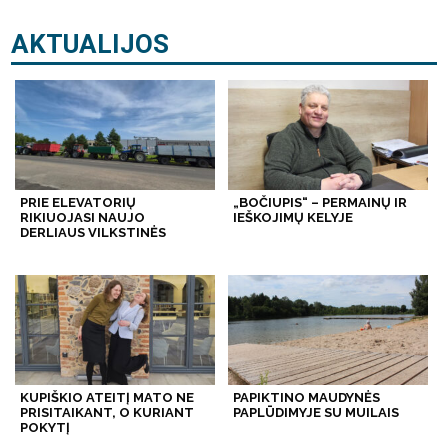
AKTUALIJOS
PRIE ELEVATORIŲ
„BOČIUPIS“ – PERMAINŲ IR
RIKIUOJASI NAUJO
IEŠKOJIMŲ KELYJE
DERLIAUS VILKSTINĖS
KUPIŠKIO ATEITĮ MATO NE
PAPIKTINO MAUDYNĖS
PRISITAIKANT, O KURIANT
PAPLŪDIMYJE SU MUILAIS
POKYTĮ