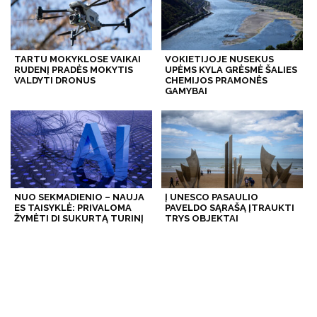
TARTU MOKYKLOSE VAIKAI
VOKIETIJOJE NUSEKUS
RUDENĮ PRADĖS MOKYTIS
UPĖMS KYLA GRĖSMĖ ŠALIES
VALDYTI DRONUS
CHEMIJOS PRAMONĖS
GAMYBAI
NUO SEKMADIENIO – NAUJA
Į UNESCO PASAULIO
ES TAISYKLĖ: PRIVALOMA
PAVELDO SĄRAŠĄ ĮTRAUKTI
ŽYMĖTI DI SUKURTĄ TURINĮ
TRYS OBJEKTAI