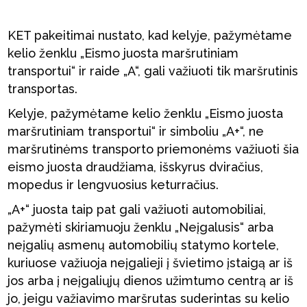
KET pakeitimai nustato, kad kelyje, pažymėtame
kelio ženklu „Eismo juosta maršrutiniam
transportui“ ir raide „A“, gali važiuoti tik maršrutinis
transportas.
Kelyje, pažymėtame kelio ženklu „Eismo juosta
maršrutiniam transportui“ ir simboliu „A+“, ne
maršrutinėms transporto priemonėms važiuoti šia
eismo juosta draudžiama, išskyrus dviračius,
mopedus ir lengvuosius keturračius.
„A+“ juosta taip pat gali važiuoti automobiliai,
pažymėti skiriamuoju ženklu „Neįgalusis“ arba
neįgalių asmenų automobilių statymo kortele,
kuriuose važiuoja neįgalieji į švietimo įstaigą ar iš
jos arba į neįgaliųjų dienos užimtumo centrą ar iš
jo, jeigu važiavimo maršrutas suderintas su kelio