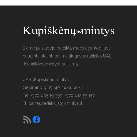
Šiame puslapyje pateiktą medžiagą kopijuoti,
dauginti, platinti galima tik gavus raštišką UAB
„Kupiškėnų mintys“ sutikimą.
UAB „Kupiškėnų mintys“,
Gedimino g. 19, 40114 Kupiškis
Tel. +370 605 19 399, +370 612 57 157.
El. paštas
redakcija@kmintys.lt