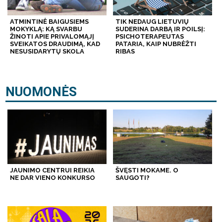
ATMINTINĖ BAIGUSIEMS
TIK NEDAUG LIETUVIŲ
MOKYKLĄ: KĄ SVARBU
SUDERINA DARBĄ IR POILSĮ:
ŽINOTI APIE PRIVALOMĄJĮ
PSICHOTERAPEUTAS
SVEIKATOS DRAUDIMĄ, KAD
PATARIA, KAIP NUBRĖŽTI
NESUSIDARYTŲ SKOLA
RIBAS
NUOMONĖS
JAUNIMO CENTRUI REIKIA
ŠVĘSTI MOKAME. O
NE DAR VIENO KONKURSO
SAUGOTI?