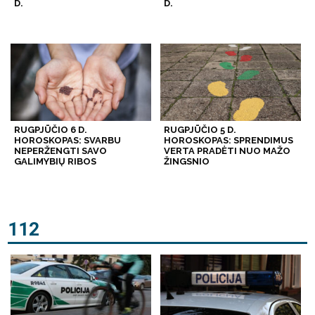
D.
D.
RUGPJŪČIO 6 D.
RUGPJŪČIO 5 D.
HOROSKOPAS: SVARBU
HOROSKOPAS: SPRENDIMUS
NEPERŽENGTI SAVO
VERTA PRADĖTI NUO MAŽO
GALIMYBIŲ RIBOS
ŽINGSNIO
112