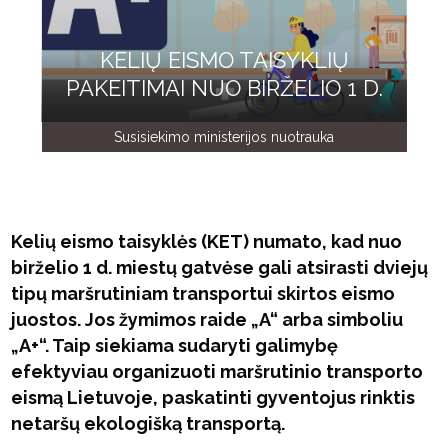
KELIŲ EISMO TAISYKLIŲ
PAKEITIMAI NUO BIRŽELIO 1 D.
Susisiekimo ministerijos nuotrauka
Kelių eismo taisyklės (KET) numato, kad nuo
birželio 1 d. miestų gatvėse gali atsirasti dviejų
tipų maršrutiniam transportui skirtos eismo
juostos. Jos žymimos raide „A“ arba simboliu
„A+“. Taip siekiama sudaryti galimybę
efektyviau organizuoti maršrutinio transporto
eismą Lietuvoje, paskatinti gyventojus rinktis
netaršų ekologišką transportą.