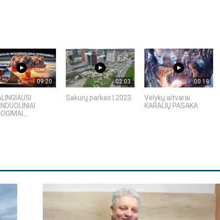
09:20
02:03
00:18
ALINGIAUSI
Sakurų parkas | 2023
Velykų aitvarai.
NDUOLINIAI
KARALIŲ PASAKA
OGIMAI...