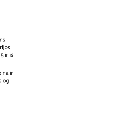
ns
rijos
 ir iš
ina ir
siog
–