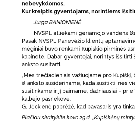
nebevykdomos.
Kur kreiptis gyventojams, norintiems išsiti
Jurga BANIONIENĖ
NVSPL atliekami geriamojo vandens (šuli
Pasak NVSPL Panevėžio klientų aptarnavimo
mėginiai buvo renkami Kupiškio pirminės asm
kabinete. Dabar gyventojai, norintys išsitirti 
anksto susitarti.
„Mes trečiadieniais važiuojame pro Kupiškį
iš anksto susideriname, kada susitikti, nes 
susitinkame ir jį paimame, dažniausiai – pri
kalbėjo pašnekovė.
G. Jėckienė pabrėžė, kad pavasaris yra tinkam
Plačiau skaitykite kovo 29 d. „Kupiškėnų mint