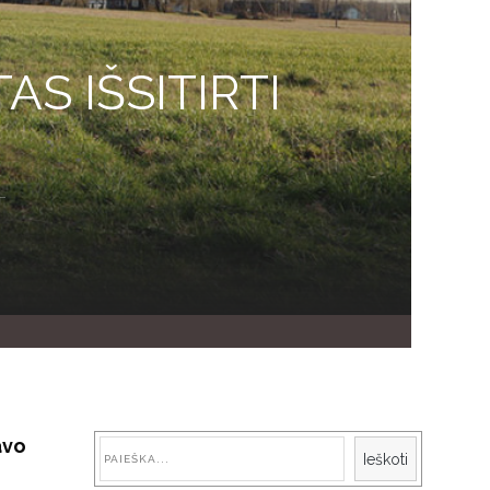
S IŠSITIRTI
avo
Paieška
Ieškoti