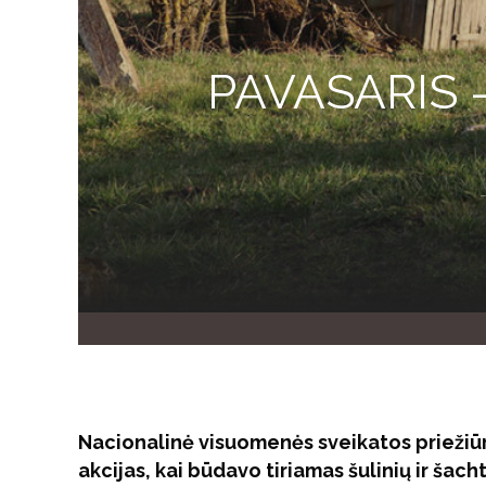
PAVASARIS 
Nacionalinė visuomenės sveikatos priežiū
akcijas, kai būdavo tiriamas šulinių ir šac