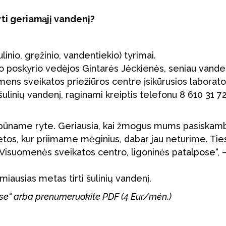
rti geriamąjį vandenį?
nio, gręžinio, vandentiekio) tyrimai.
 poskyrio vedėjos Gintarės Jėckienės, seniau vande
ens sveikatos priežiūros centre įsikūrusios laborato
šulinių vandenį, raginami kreiptis telefonu 8 610 31 725
, būname ryte. Geriausia, kai žmogus mums pasiskamb
vietos, kur priimame mėginius, dabar jau neturime. Tie
e Visuomenės sveikatos centro, ligoninės patalpose“, 
iausias metas tirti šulinių vandenį.
yse“ arba prenumeruokite PDF (4 Eur/mėn.)