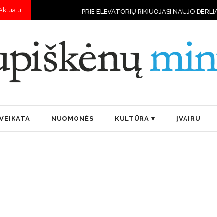
Aktualu
PRIE ELEVATORIŲ RIKIUOJASI NAUJO DERLIAUS VILKSTINĖS
„
VEIKATA
NUOMONĖS
KULTŪRA
ĮVAIRU