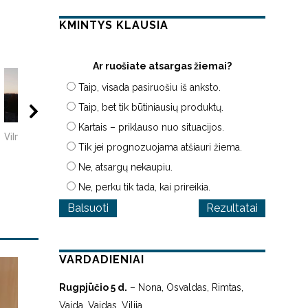
KMINTYS KLAUSIA
Ar ruošiate atsargas žiemai?
Taip, visada pasiruošiu iš anksto.
Taip, bet tik būtiniausių produktų.
00:19
01:11
12:
Kartais – priklauso nuo situacijos.
Vilniaus senamiestis
Vilniaus senamiestis |
10 įsimintinų
Tik jei prognozuojama atšiauri žiema.
Vilniaus stogai
detektyvinių serial
Ne, atsargų nekaupiu.
Ne, perku tik tada, kai prireikia.
Rezultatai
VARDADIENIAI
Rugpjūčio 5 d.
– Nona, Osvaldas, Rimtas,
Vaida, Vaidas, Vilija.