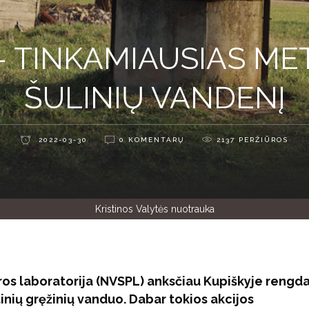
– TINKAMIAUSIAS META
ŠULINIŲ VANDENĮ
2022-03-30
0 KOMENTARŲ
2137
PERŽIŪROS
Kristinos Valytės nuotrauka
ros laboratorija (NVSPL) anksčiau Kupiškyje rengd
htinių gręžinių vanduo. Dabar tokios akcijos