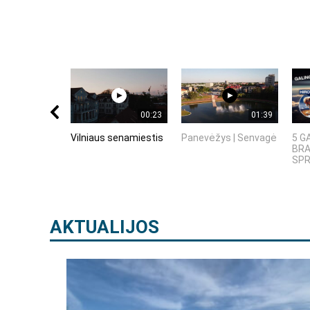
00:23
01:39
Vilniaus senamiestis
Panevėžys | Senvagė
5 G
BRA
SPR
AKTUALIJOS