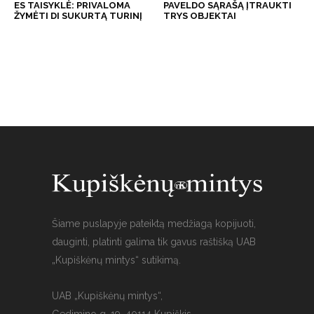
ES TAISYKLĖ: PRIVALOMA
PAVELDO SĄRAŠĄ ĮTRAUKTI
ŽYMĖTI DI SUKURTĄ TURINĮ
TRYS OBJEKTAI
Šiame puslapyje pateiktą medžiagą kopijuoti,
dauginti, platinti galima tik gavus raštišką UAB
„Kupiškėnų mintys“ sutikimą.
UAB „Kupiškėnų mintys“,
Gedimino g. 19, 40114 Kupiškis