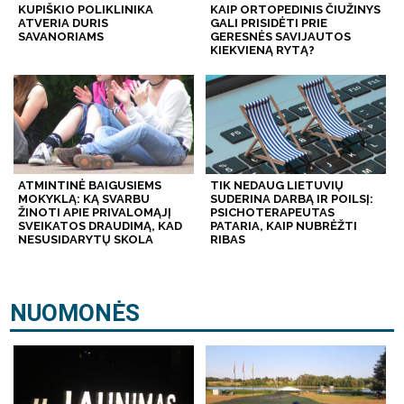
KUPIŠKIO POLIKLINIKA
KAIP ORTOPEDINIS ČIUŽINYS
ATVERIA DURIS
GALI PRISIDĖTI PRIE
SAVANORIAMS
GERESNĖS SAVIJAUTOS
KIEKVIENĄ RYTĄ?
ATMINTINĖ BAIGUSIEMS
TIK NEDAUG LIETUVIŲ
MOKYKLĄ: KĄ SVARBU
SUDERINA DARBĄ IR POILSĮ:
ŽINOTI APIE PRIVALOMĄJĮ
PSICHOTERAPEUTAS
SVEIKATOS DRAUDIMĄ, KAD
PATARIA, KAIP NUBRĖŽTI
NESUSIDARYTŲ SKOLA
RIBAS
NUOMONĖS