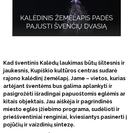
KALĖDINIS ŽEMĖLAPIS PADĖS
PAJUSTI ŠVENČIŲ DVASIĄ
Kad šventinis Kalėdų laukimas būtų šiltesnis ir
jaukesnis, Kupiškio kultūros centras sudarė
rajono kalėdinį žemėlapį. Jame – vietos, kurias
artėjant šventėms bus galima aplankyti ir
pasigrožėti išradingai papuoštomis eglėmis ar
kitais objektais. Jau aiškėja ir pagrindinės
miesto eglės įžiebimo programa, sudėlioti ir
prieššventiniai renginiai, kviesiantys pasinerti į
pojūčių ir vaizdinių sintezę.