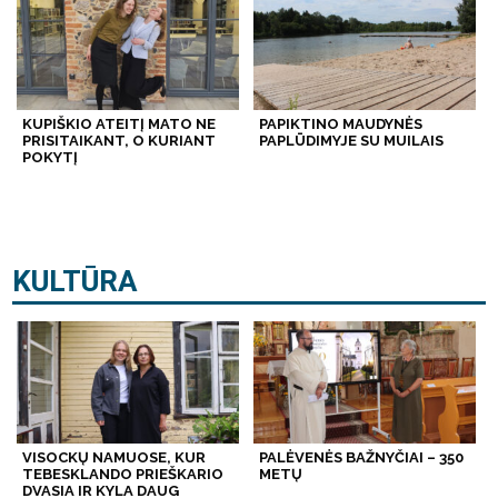
KUPIŠKIO ATEITĮ MATO NE
PAPIKTINO MAUDYNĖS
PRISITAIKANT, O KURIANT
PAPLŪDIMYJE SU MUILAIS
POKYTĮ
KULTŪRA
VISOCKŲ NAMUOSE, KUR
PALĖVENĖS BAŽNYČIAI – 350
TEBESKLANDO PRIEŠKARIO
METŲ
DVASIA IR KYLA DAUG