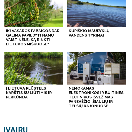
IKI VASAROS PABAIGOS DAR
KUPIŠKIO MAUDYKLŲ
GALIMA PAPILDYTI NAMŲ
VANDENS TYRIMAI
VAISTINĖLĘ: KĄ RINKTI
LIETUVOS MIŠKUOSE?
Į LIETUVĄ PLŪSTELS
NEMOKAMAS
KARŠTIS SU LIŪTIMIS IR
ELEKTRONIKOS IR BUITINĖS
PERKŪNIJA
TECHNIKOS IŠVEŽIMAS
PANEVĖŽIO, ŠIAULIŲ IR
TELŠIŲ RAJONUOSE
ĮVAIRU