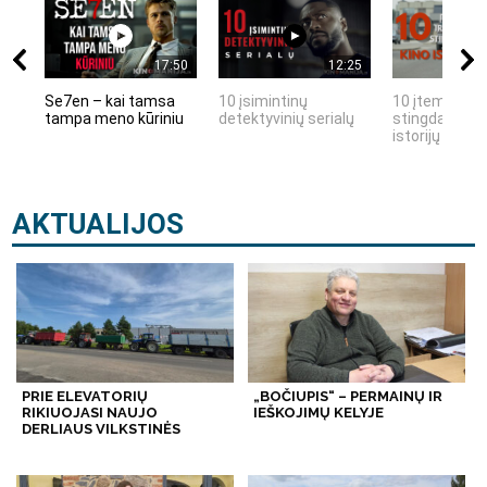
17:50
12:25
Se7en – kai tamsa
10 įsimintinų
10 įtemptų, k
tampa meno kūriniu
detektyvinių serialų
stingdančių k
istorijų
AKTUALIJOS
PRIE ELEVATORIŲ
„BOČIUPIS“ – PERMAINŲ IR
RIKIUOJASI NAUJO
IEŠKOJIMŲ KELYJE
DERLIAUS VILKSTINĖS