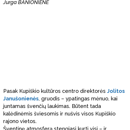
Jurga BANIONIENĖ
Pasak Kupiškio kultūros centro direktorės
Jolitos
Janušonienės
, gruodis – ypatingas mėnuo, kai
juntamas švenčių laukimas. Būtent tada
kalėdinėmis šviesomis ir nušvis visos Kupiškio
rajono vietos.
Šventinę atmosferą stengiasi kurti visi – ir