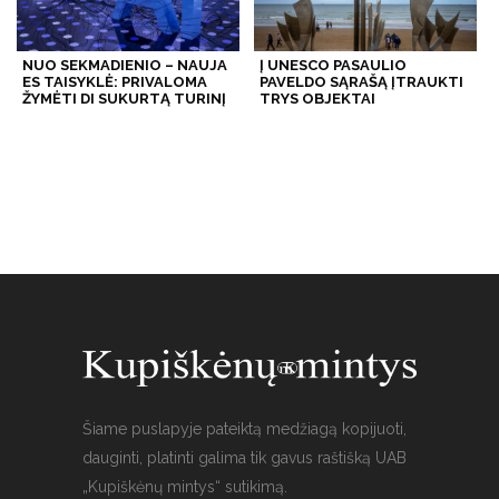
NUO SEKMADIENIO – NAUJA
Į UNESCO PASAULIO
ES TAISYKLĖ: PRIVALOMA
PAVELDO SĄRAŠĄ ĮTRAUKTI
ŽYMĖTI DI SUKURTĄ TURINĮ
TRYS OBJEKTAI
Šiame puslapyje pateiktą medžiagą kopijuoti,
dauginti, platinti galima tik gavus raštišką UAB
„Kupiškėnų mintys“ sutikimą.