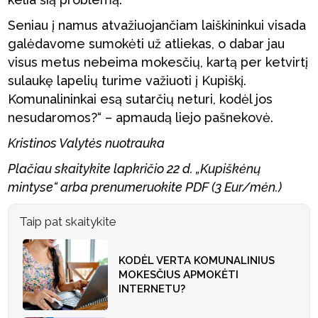
Seniau į namus atvažiuojančiam laiškininkui visada
galėdavome sumokėti už atliekas, o dabar jau
visus metus nebeima mokesčių, kartą per ketvirtį
sulaukę lapelių turime važiuoti į Kupiškį.
Komunalininkai esą sutarčių neturi, kodėl jos
nesudaromos?“ – apmaudą liejo pašnekovė.
Kristinos Valytės nuotrauka
Plačiau skaitykite lapkričio 22 d. „Kupiškėnų
mintyse“
arba prenumeruokite PDF (3 Eur/mėn.)
Taip pat skaitykite
KODĖL VERTA KOMUNALINIUS
MOKESČIUS APMOKĖTI
INTERNETU?