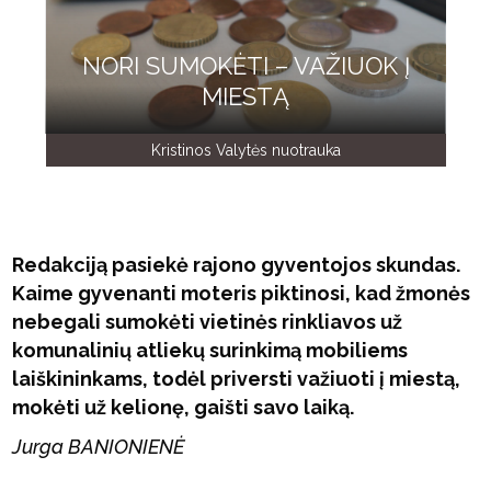
NORI SUMOKĖTI – VAŽIUOK Į
MIESTĄ
Kristinos Valytės nuotrauka
Redakciją pasiekė rajono gyventojos skundas.
Kaime gyvenanti moteris piktinosi, kad žmonės
nebegali sumokėti vietinės rinkliavos už
komunalinių atliekų surinkimą mobiliems
laiškininkams, todėl priversti važiuoti į miestą,
mokėti už kelionę, gaišti savo laiką.
Jurga BANIONIENĖ