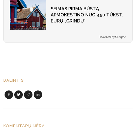
SEIMAS PIRMĄ BŪSTĄ
APMOKESTINO NUO 450 TŪKST.
EURŲ „GRINDŲ“
Powered by Setupad
DALINTIS
KOMENTARŲ NĖRA