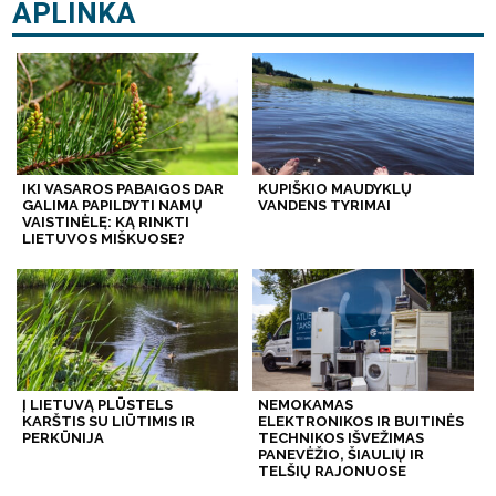
APLINKA
IKI VASAROS PABAIGOS DAR
KUPIŠKIO MAUDYKLŲ
GALIMA PAPILDYTI NAMŲ
VANDENS TYRIMAI
VAISTINĖLĘ: KĄ RINKTI
LIETUVOS MIŠKUOSE?
Į LIETUVĄ PLŪSTELS
NEMOKAMAS
KARŠTIS SU LIŪTIMIS IR
ELEKTRONIKOS IR BUITINĖS
PERKŪNIJA
TECHNIKOS IŠVEŽIMAS
PANEVĖŽIO, ŠIAULIŲ IR
TELŠIŲ RAJONUOSE