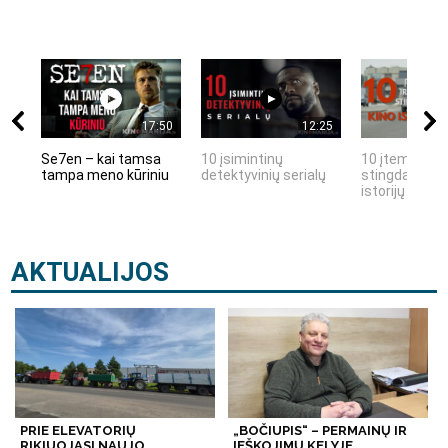
17:50
12:25
Se7en – kai tamsa
10 įsimintinų
10 įtemptų, k
tampa meno kūriniu
detektyvinių serialų
stingdančių k
istorijų
AKTUALIJOS
PRIE ELEVATORIŲ
„BOČIUPIS“ – PERMAINŲ IR
RIKIUOJASI NAUJO
IEŠKOJIMŲ KELYJE