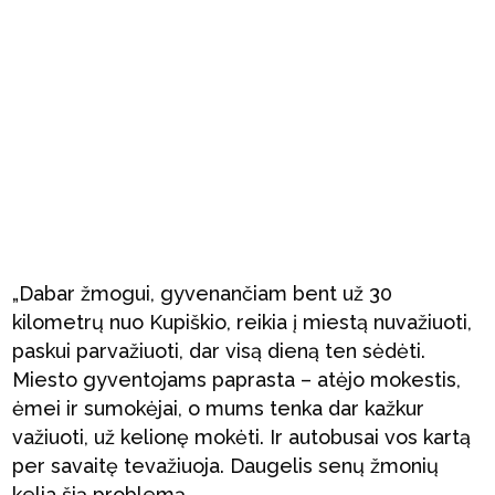
„Dabar žmogui, gyvenančiam bent už 30
kilometrų nuo Kupiškio, reikia į miestą nuvažiuoti,
paskui parvažiuoti, dar visą dieną ten sėdėti.
Miesto gyventojams paprasta – atėjo mokestis,
ėmei ir sumokėjai, o mums tenka dar kažkur
važiuoti, už kelionę mokėti. Ir autobusai vos kartą
per savaitę tevažiuoja. Daugelis senų žmonių
kelia šią problemą.