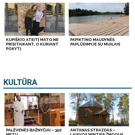
KUPIŠKIO ATEITĮ MATO NE
PAPIKTINO MAUDYNĖS
PRISITAIKANT, O KURIANT
PAPLŪDIMYJE SU MUILAIS
POKYTĮ
KULTŪRA
PALĖVENĖS BAŽNYČIAI – 350
ANTANAS STRAZDAS –
METŲ
LAISVOS MINTIES ŽMOGUS