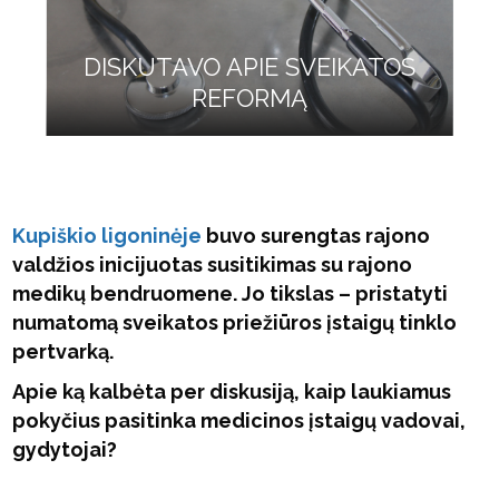
DISKUTAVO APIE SVEIKATOS
REFORMĄ
Kupiškio ligoninėje
buvo surengtas rajono
valdžios inicijuotas susitikimas su rajono
medikų bendruomene. Jo tikslas – pristatyti
numatomą sveikatos priežiūros įstaigų tinklo
pertvarką.
Apie ką kalbėta per diskusiją, kaip laukiamus
pokyčius pasitinka medicinos įstaigų vadovai,
gydytojai?