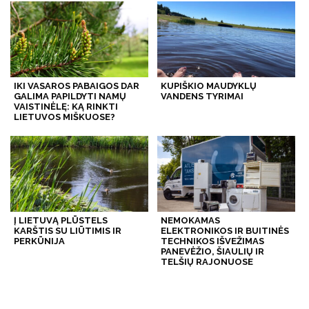
IKI VASAROS PABAIGOS DAR
KUPIŠKIO MAUDYKLŲ
GALIMA PAPILDYTI NAMŲ
VANDENS TYRIMAI
VAISTINĖLĘ: KĄ RINKTI
LIETUVOS MIŠKUOSE?
Į LIETUVĄ PLŪSTELS
NEMOKAMAS
KARŠTIS SU LIŪTIMIS IR
ELEKTRONIKOS IR BUITINĖS
PERKŪNIJA
TECHNIKOS IŠVEŽIMAS
PANEVĖŽIO, ŠIAULIŲ IR
TELŠIŲ RAJONUOSE