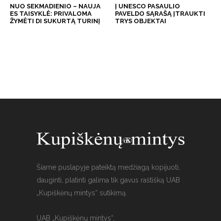
NUO SEKMADIENIO – NAUJA
Į UNESCO PASAULIO
ES TAISYKLĖ: PRIVALOMA
PAVELDO SĄRAŠĄ ĮTRAUKTI
ŽYMĖTI DI SUKURTĄ TURINĮ
TRYS OBJEKTAI
Šiame puslapyje pateiktą medžiagą kopijuoti,
dauginti, platinti galima tik gavus raštišką UAB
„Kupiškėnų mintys“ sutikimą.
UAB „Kupiškėnų mintys“,