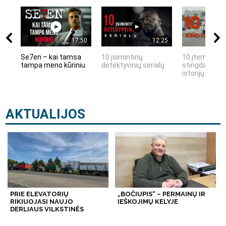
17:50
12:25
Se7en – kai tamsa
10 įsimintinų
10 įtemptų, k
tampa meno kūriniu
detektyvinių serialų
stingdančių k
istorijų
AKTUALIJOS
PRIE ELEVATORIŲ
„BOČIUPIS“ – PERMAINŲ IR
RIKIUOJASI NAUJO
IEŠKOJIMŲ KELYJE
DERLIAUS VILKSTINĖS