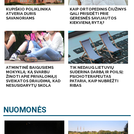
KUPIŠKIO POLIKLINIKA
KAIP ORTOPEDINIS ČIUŽINYS
ATVERIA DURIS
GALI PRISIDĖTI PRIE
SAVANORIAMS
GERESNĖS SAVIJAUTOS
KIEKVIENĄ RYTĄ?
ATMINTINĖ BAIGUSIEMS
TIK NEDAUG LIETUVIŲ
MOKYKLĄ: KĄ SVARBU
SUDERINA DARBĄ IR POILSĮ:
ŽINOTI APIE PRIVALOMĄJĮ
PSICHOTERAPEUTAS
SVEIKATOS DRAUDIMĄ, KAD
PATARIA, KAIP NUBRĖŽTI
NESUSIDARYTŲ SKOLA
RIBAS
NUOMONĖS